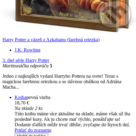
Harry Potter a väzeň z Azkabanu (farebná oriezka)
J.K. Rowling
3. diel série
Harry Potter
Martinusáčka odporúča
5
Jedno z najkrajších vydaní Harryho Pottera na svete! Teraz s
magickou farebnou oriezkou a so slávnou obálkou od Adriána
Macha...
Kniha
pevná väzba
18,70 €
Na sklade 2 ks
Túto knihu máme síce aktuálne na sklade, máme však už iba
posledné kusy. Ak ju chcete mať rýchlo, ponáhľajte sa!
Dodanie ďalších môže trvať dlhšie, zvyčajne do štyroch dní.
Pridať do zoznamu