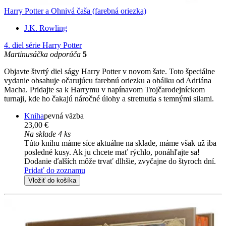
Harry Potter a Ohnivá čaša (farebná oriezka)
J.K. Rowling
4. diel série
Harry Potter
Martinusáčka odporúča
5
Objavte štvrtý diel ságy Harry Potter v novom šate. Toto špeciálne
vydanie obsahuje očarujúcu farebnú oriezku a obálku od Adriána
Macha. Pridajte sa k Harrymu v napínavom Trojčarodejníckom
turnaji, kde ho čakajú náročné úlohy a stretnutia s temnými silami.
Kniha
pevná väzba
23,00 €
Na sklade 4 ks
Túto knihu máme síce aktuálne na sklade, máme však už iba
posledné kusy. Ak ju chcete mať rýchlo, ponáhľajte sa!
Dodanie ďalších môže trvať dlhšie, zvyčajne do štyroch dní.
Pridať do zoznamu
Vložiť do košíka