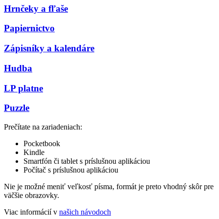
Hrnčeky a fľaše
Papiernictvo
Zápisníky a kalendáre
Hudba
LP platne
Puzzle
Prečítate na zariadeniach:
Pocketbook
Kindle
Smartfón či tablet s príslušnou aplikáciou
Počítač s príslušnou aplikáciou
Nie je možné meniť veľkosť písma, formát je preto vhodný skôr pre
väčšie obrazovky.
Viac informácií v
našich návodoch