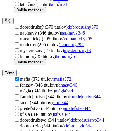
latinčina (1 titul)
latinčina
1
Ďalšie možnosti
Štýl
dobrodružný (370 titulov)
dobrodružný
370
napínavý (346 titulov)
napínavý
346
romantický (295 titulov)
romantický
295
moderný (295 titulov)
moderný
295
mysteriózny (19 titulov)
mysteriózny
19
humorný (5 titulov)
humorný
5
Ďalšie možnosti
Téma
mafia (372 titulov)
mafia
372
fantasy (346 titulov)
fantasy
346
mágia (344 titulov)
mágia
344
čarodejníctvo (344 titulov)
čarodejníctvo
344
smrť (344 titulov)
smrť
344
priateľstvo (344 titulov)
priateľstvo
344
kúzla (344 titulov)
kúzla
344
dobrodružstvo (344 titulov)
dobrodružstvo
344
dobro a zlo (344 titulov)
dobro a zlo
344