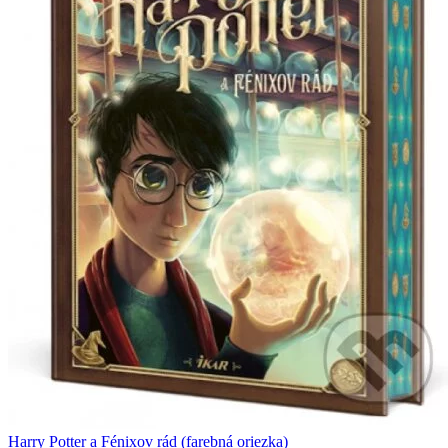
Harry Potter a Fénixov rád (farebná oriezka)