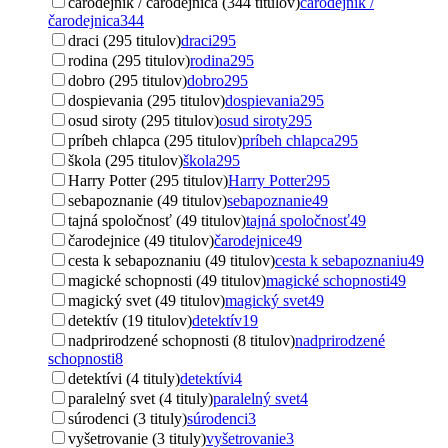
čarodejník / čarodejnica (344 titulov)
čarodejník /
čarodejnica
344
draci (295 titulov)
draci
295
rodina (295 titulov)
rodina
295
dobro (295 titulov)
dobro
295
dospievania (295 titulov)
dospievania
295
osud siroty (295 titulov)
osud siroty
295
príbeh chlapca (295 titulov)
príbeh chlapca
295
škola (295 titulov)
škola
295
Harry Potter (295 titulov)
Harry Potter
295
sebapoznanie (49 titulov)
sebapoznanie
49
tajná spoločnosť (49 titulov)
tajná spoločnosť
49
čarodejnice (49 titulov)
čarodejnice
49
cesta k sebapoznaniu (49 titulov)
cesta k sebapoznaniu
49
magické schopnosti (49 titulov)
magické schopnosti
49
magický svet (49 titulov)
magický svet
49
detektív (19 titulov)
detektív
19
nadprirodzené schopnosti (8 titulov)
nadprirodzené
schopnosti
8
detektívi (4 tituly)
detektívi
4
paralelný svet (4 tituly)
paralelný svet
4
súrodenci (3 tituly)
súrodenci
3
vyšetrovanie (3 tituly)
vyšetrovanie
3