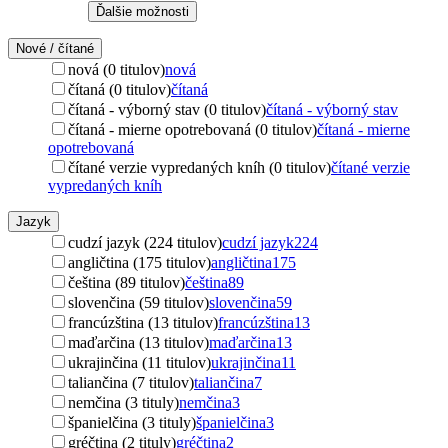
Ďalšie možnosti
Nové / čítané
nová (0 titulov)
nová
čítaná (0 titulov)
čítaná
čítaná - výborný stav (0 titulov)
čítaná - výborný stav
čítaná - mierne opotrebovaná (0 titulov)
čítaná - mierne
opotrebovaná
čítané verzie vypredaných kníh (0 titulov)
čítané verzie
vypredaných kníh
Jazyk
cudzí jazyk (224 titulov)
cudzí jazyk
224
angličtina (175 titulov)
angličtina
175
čeština (89 titulov)
čeština
89
slovenčina (59 titulov)
slovenčina
59
francúzština (13 titulov)
francúzština
13
maďarčina (13 titulov)
maďarčina
13
ukrajinčina (11 titulov)
ukrajinčina
11
taliančina (7 titulov)
taliančina
7
nemčina (3 tituly)
nemčina
3
španielčina (3 tituly)
španielčina
3
gréčtina (2 tituly)
gréčtina
2