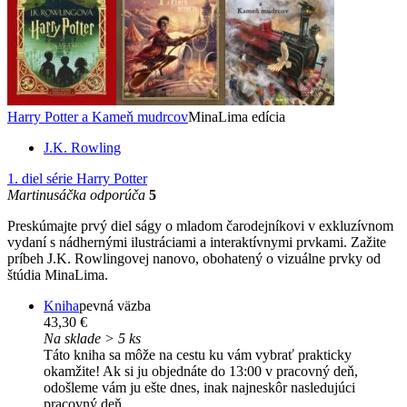
Harry Potter a Kameň mudrcov
MinaLima edícia
J.K. Rowling
1. diel série
Harry Potter
Martinusáčka odporúča
5
Preskúmajte prvý diel ságy o mladom čarodejníkovi v exkluzívnom
vydaní s nádhernými ilustráciami a interaktívnymi prvkami. Zažite
príbeh J.K. Rowlingovej nanovo, obohatený o vizuálne prvky od
štúdia MinaLima.
Kniha
pevná väzba
43,30 €
Na sklade > 5 ks
Táto kniha sa môže na cestu ku vám vybrať prakticky
okamžite! Ak si ju objednáte do 13:00 v pracovný deň,
odošleme vám ju ešte dnes, inak najneskôr nasledujúci
pracovný deň.