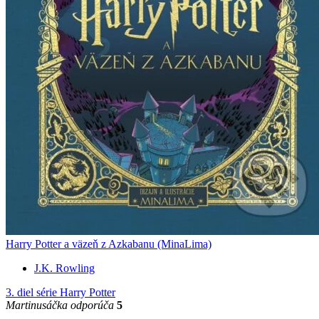
Harry Potter a väzeň z Azkabanu (MinaLima)
J.K. Rowling
3. diel série
Harry Potter
Martinusáčka odporúča
5