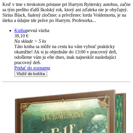
Keď v tme s treskotom pristane pri Harrym Rytiersky autobus, začne
sa tým preňho ďalší školský rok, ktorý ani zďaleka nie je obyčajný.
Sirius Black, šialený zločinec a prívrženec lorda Voldemorta, je na
úteku a údajne ide práve po Harrym. Profesorka...
Kniha
pevná väzba
39,10 €
Na sklade > 5 ks
Táto kniha sa môže na cestu ku vám vybrať prakticky
okamžite! Ak si ju objednáte do 13:00 v pracovný deň,
odošleme vám ju ešte dnes, inak najneskôr nasledujúci
pracovný deň.
Pridať do zoznamu
Vložiť do košíka