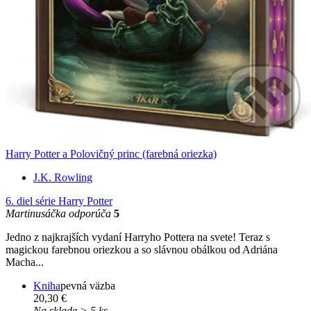
Harry Potter a Polovičný princ (farebná oriezka)
J.K. Rowling
6. diel série
Harry Potter
Martinusáčka odporúča
5
Jedno z najkrajších vydaní Harryho Pottera na svete! Teraz s
magickou farebnou oriezkou a so slávnou obálkou od Adriána
Macha...
Kniha
pevná väzba
20,30 €
Na sklade > 5 ks