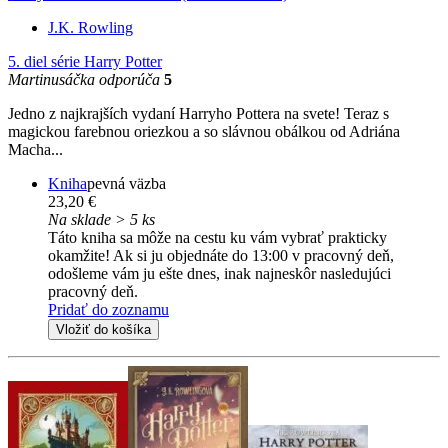
J.K. Rowling
5. diel série
Harry Potter
Martinusáčka odporúča
5
Jedno z najkrajších vydaní Harryho Pottera na svete! Teraz s
magickou farebnou oriezkou a so slávnou obálkou od Adriána
Macha...
Kniha
pevná väzba
23,20 €
Na sklade > 5 ks
Táto kniha sa môže na cestu ku vám vybrať prakticky
okamžite! Ak si ju objednáte do 13:00 v pracovný deň,
odošleme vám ju ešte dnes, inak najneskôr nasledujúci
pracovný deň.
Pridať do zoznamu
Vložiť do košíka