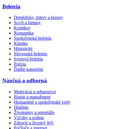
Beletria
Detektívky, trilery a horory
Sci-fi a fantasy
Komiksy
Romantika
Spoločenská beletria
Klasika
Historické
Slovenská beletria
Svetová beletria
Poézia
Ďalšie kategórie
Náučná a odborná
Motivácia a sebarozvoj
Biznis a manažment
Humanitné a spoločenské vedy
História
Životopisy a reportáže
Vzťahy a rodina
Zdravie a životný štýl
Počítače a internet