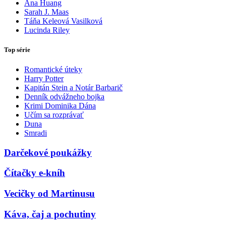
Ana Huang
Sarah J. Maas
Táňa Keleová Vasilková
Lucinda Riley
Top série
Romantické úteky
Harry Potter
Kapitán Stein a Notár Barbarič
Denník odvážneho bojka
Krimi Dominika Dána
Učím sa rozprávať
Duna
Smradi
Darčekové poukážky
Čítačky e-kníh
Vecičky od Martinusu
Káva, čaj a pochutiny