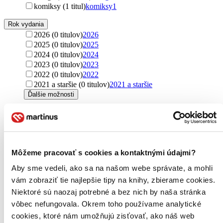
komiksy (1 titul)
komiksy
1
Rok vydania
2026 (0 titulov)
2026
2025 (0 titulov)
2025
2024 (0 titulov)
2024
2023 (0 titulov)
2023
2022 (0 titulov)
2022
2021 a staršie (0 titulov)
2021 a staršie
Ďalšie možnosti
Autor
J.K. Rowling (344 titulov)
J.K. Rowling
344
J. K. Rowling (258 titulov)
J. K. Rowling
258
J.K. Rowling (44 titulov)
J.K. Rowling
44
Môžeme pracovať s cookies a kontaktnými údajmi?
Kafka Asagiri (25 titulov)
Kafka Asagiri
25
František Kotleta (2 tituly)
František Kotleta
2
Aby sme vedeli, ako sa na našom webe správate, a mohli
Kristýna Sněgoňová (2 tituly)
Kristýna Sněgoňová
2
vám zobraziť tie najlepšie tipy na knihy, zbierame cookies.
František Kotleta a Kristýna Sněgoňová (2 tituly)
František
Kotleta a Kristýna Sněgoňová
2
Niektoré sú naozaj potrebné a bez nich by naša stránka
Shinsuke Kondo (1 titul)
Shinsuke Kondo
1
vôbec nefungovala. Okrem toho používame analytické
Ďalšie možnosti
cookies, ktoré nám umožňujú zisťovať, ako náš web