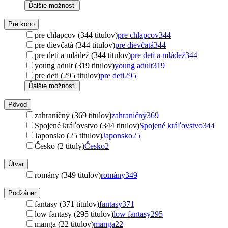
Ďalšie možnosti
Pre koho
pre chlapcov (344 titulov)
pre chlapcov
344
pre dievčatá (344 titulov)
pre dievčatá
344
pre deti a mládež (344 titulov)
pre deti a mládež
344
young adult (319 titulov)
young adult
319
pre deti (295 titulov)
pre deti
295
Ďalšie možnosti
Pôvod
zahraničný (369 titulov)
zahraničný
369
Spojené kráľovstvo (344 titulov)
Spojené kráľovstvo
344
Japonsko (25 titulov)
Japonsko
25
Česko (2 tituly)
Česko
2
Útvar
romány (349 titulov)
romány
349
Podžáner
fantasy (371 titulov)
fantasy
371
low fantasy (295 titulov)
low fantasy
295
manga (22 titulov)
manga
22