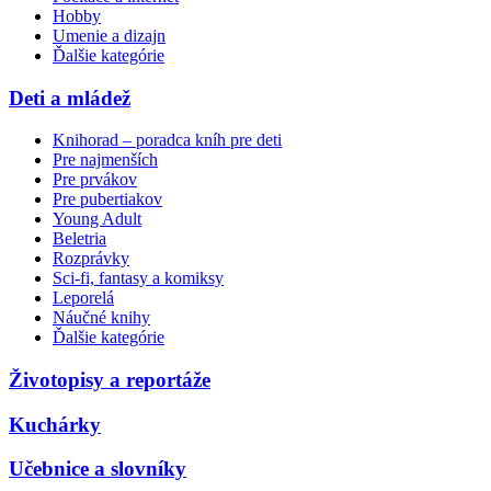
Hobby
Umenie a dizajn
Ďalšie kategórie
Deti a mládež
Knihorad – poradca kníh pre deti
Pre najmenších
Pre prvákov
Pre pubertiakov
Young Adult
Beletria
Rozprávky
Sci-fi, fantasy a komiksy
Leporelá
Náučné knihy
Ďalšie kategórie
Životopisy a reportáže
Kuchárky
Učebnice a slovníky