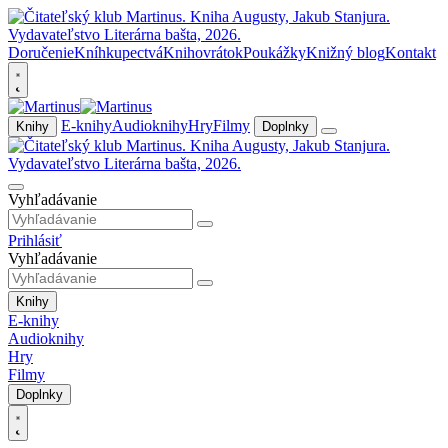
Doručenie
Kníhkupectvá
Knihovrátok
Poukážky
Knižný blog
Kontakt
E-knihy
Audioknihy
Hry
Filmy
Knihy
Doplnky
Vyhľadávanie
Prihlásiť
Vyhľadávanie
Knihy
E-knihy
Audioknihy
Hry
Filmy
Doplnky