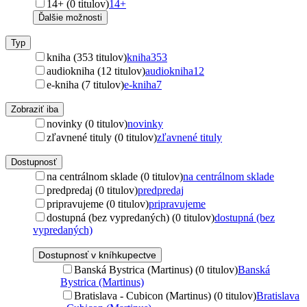
14+ (0 titulov)
14+
Ďalšie možnosti
Typ
kniha (353 titulov)
kniha
353
audiokniha (12 titulov)
audiokniha
12
e-kniha (7 titulov)
e-kniha
7
Zobraziť iba
novinky (0 titulov)
novinky
zľavnené tituly (0 titulov)
zľavnené tituly
Dostupnosť
na centrálnom sklade (0 titulov)
na centrálnom sklade
predpredaj (0 titulov)
predpredaj
pripravujeme (0 titulov)
pripravujeme
dostupná (bez vypredaných) (0 titulov)
dostupná (bez
vypredaných)
Dostupnosť v kníhkupectve
Banská Bystrica (Martinus) (0 titulov)
Banská
Bystrica (Martinus)
Bratislava - Cubicon (Martinus) (0 titulov)
Bratislava