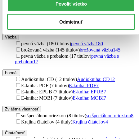
Oxford University Press (1 titul)
Oxford University Press
1
Povoliť všetko
Kodansha Comics (1 titul)
Kodansha Comics
1
Psychogios Publications (1 titul)
Psychogios Publications
1
Listening Library (1 titul)
Listening Library
1
Odmietnuť
Ďalšie možnosti
Väzba
pevná väzba (180 titulov)
pevná väzba
180
brožovaná väzba (145 titulov)
brožovaná väzba
145
pevná väzba s prebalom (17 titulov)
pevná väzba s
prebalom
17
Formát
Audiokniha: CD (12 titulov)
Audiokniha: CD
12
E-kniha: PDF (7 titulov)
E-kniha: PDF
7
E-kniha: EPUB (7 titulov)
E-kniha: EPUB
7
E-kniha: MOBI (7 titulov)
E-kniha: MOBI
7
Zvláštna vlastnosť
so špeciálnou oriezkou (8 titulov)
so špeciálnou oriezkou
8
Krajina čitateľov (4 tituly)
Krajina čitateľov
4
Čitateľnosť