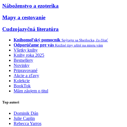
Náboženstvo a ezoterika
Mapy a cestovanie
Cudzojazyčná literatúra
Knihomoľský pomocník
Spýtajte sa Sherlocka, čo čítať
Odporúčame pre vás
Knižné tipy ušité na mieru vám
Všetky knihy
Knihy roka 2025
Bestsellery
Novinky
Pripravované
Akcie a zľavy
Kolekcie
BookTok
Mám záujem o titul
Top autori
Dominik Dán
Julie Caplin
Rebecca Yarros