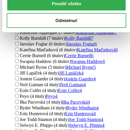
Liz Kessler (10 titulov)
Liz Kessler
10
Povoliť všetko
Thomas Taylor (9 titulov)
Thomas Taylor
9
James Patterson (8 titulov)
James Patterson
8
Odmietnuť
Matt Haig (8 titulov)
Matt Haig
8
Jaume Copons (8 titulov)
Jaume Copons
8
Katherine Applegate (7 titulov)
Katherine Applegate
7
Kelly Barnhill (7 titulov)
Kelly Barnhill
7
Jaroslav Foglar (6 titulov)
Jaroslav Foglar
6
Kateřina Maďarková (6 titulov)
Kateřina Maďarková
6
Cerrie Burnell (6 titulov)
Cerrie Burnell
6
Swapna Haddow (6 titulov)
Swapna Haddow
6
Michael Byrne (5 titulov)
Michael Byrne
5
Jiří Lapáček (4 tituly)
Jiří Lapáček
4
Jostein Gaarder (4 tituly)
Jostein Gaarder
4
Neil Gaiman (4 tituly)
Neil Gaiman
4
Eoin Colfer (4 tituly)
Eoin Colfer
4
Peyo (4 tituly)
Peyo
4
Ilka Pacovská (4 tituly)
Ilka Pacovská
4
Ryder Windham (4 tituly)
Ryder Windham
4
Erin Hunterová (4 tituly)
Erin Hunterová
4
Joe Todd-Stanton (4 tituly)
Joe Todd-Stanton
4
Selwyn E. Phipps (4 tituly)
Selwyn E. Phipps
4