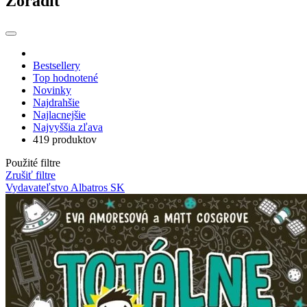
Zoradiť
Bestsellery
Top hodnotené
Novinky
Najdrahšie
Najlacnejšie
Najvyššia zľava
419 produktov
Použité filtre
Zrušiť filtre
Vydavateľstvo Albatros SK