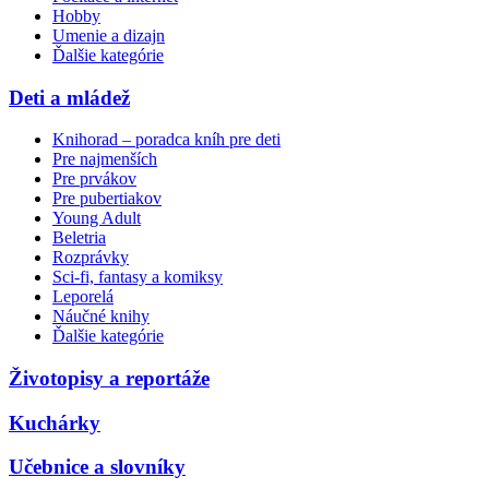
Hobby
Umenie a dizajn
Ďalšie kategórie
Deti a mládež
Knihorad – poradca kníh pre deti
Pre najmenších
Pre prvákov
Pre pubertiakov
Young Adult
Beletria
Rozprávky
Sci-fi, fantasy a komiksy
Leporelá
Náučné knihy
Ďalšie kategórie
Životopisy a reportáže
Kuchárky
Učebnice a slovníky