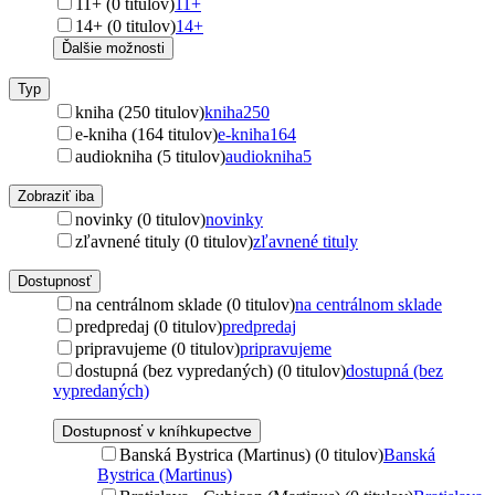
11+ (0 titulov)
11+
14+ (0 titulov)
14+
Ďalšie možnosti
Typ
kniha (250 titulov)
kniha
250
e-kniha (164 titulov)
e-kniha
164
audiokniha (5 titulov)
audiokniha
5
Zobraziť iba
novinky (0 titulov)
novinky
zľavnené tituly (0 titulov)
zľavnené tituly
Dostupnosť
na centrálnom sklade (0 titulov)
na centrálnom sklade
predpredaj (0 titulov)
predpredaj
pripravujeme (0 titulov)
pripravujeme
dostupná (bez vypredaných) (0 titulov)
dostupná (bez
vypredaných)
Dostupnosť v kníhkupectve
Banská Bystrica (Martinus) (0 titulov)
Banská
Bystrica (Martinus)