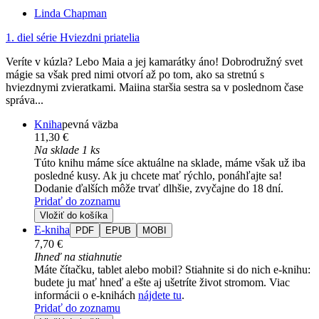
Linda Chapman
1. diel série
Hviezdni priatelia
Veríte v kúzla? Lebo Maia a jej kamarátky áno! Dobrodružný svet
mágie sa však pred nimi otvorí až po tom, ako sa stretnú s
hviezdnymi zvieratkami. Maiina staršia sestra sa v poslednom čase
správa...
Kniha
pevná väzba
11,30 €
Na sklade 1 ks
Túto knihu máme síce aktuálne na sklade, máme však už iba
posledné kusy. Ak ju chcete mať rýchlo, ponáhľajte sa!
Dodanie ďalších môže trvať dlhšie, zvyčajne do 18 dní.
Pridať do zoznamu
Vložiť do košíka
E-kniha
PDF
EPUB
MOBI
7,70 €
Ihneď na stiahnutie
Máte čítačku, tablet alebo mobil? Stiahnite si do nich e-knihu:
budete ju mať hneď a ešte aj ušetríte život stromom. Viac
informácii o e-knihách
nájdete tu
.
Pridať do zoznamu