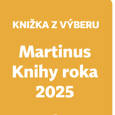
Doručenie
Kníhkupectvá
Knihovrátok
Poukážky
Knižný blog
Kontakt
E-knihy
Audioknihy
Hry
Filmy
Knihy
Doplnky
Vyhľadávanie
Prihlásiť
Vyhľadávanie
Knihy
E-knihy
Audioknihy
Hry
Filmy
Doplnky