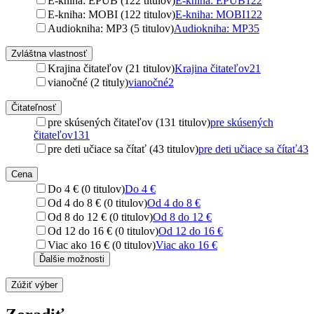
E-kniha: EPUB (122 titulov)
E-kniha: EPUB
122
E-kniha: MOBI (122 titulov)
E-kniha: MOBI
122
Audiokniha: MP3 (5 titulov)
Audiokniha: MP3
5
Zvláštna vlastnosť
Krajina čitateľov (21 titulov)
Krajina čitateľov
21
vianočné (2 tituly)
vianočné
2
Čitateľnosť
pre skúsených čitateľov (131 titulov)
pre skúsených
čitateľov
131
pre deti učiace sa čítať (43 titulov)
pre deti učiace sa čítať
43
Cena
Do 4 € (0 titulov)
Do 4 €
Od 4 do 8 € (0 titulov)
Od 4 do 8 €
Od 8 do 12 € (0 titulov)
Od 8 do 12 €
Od 12 do 16 € (0 titulov)
Od 12 do 16 €
Viac ako 16 € (0 titulov)
Viac ako 16 €
Ďalšie možnosti
Zúžiť výber