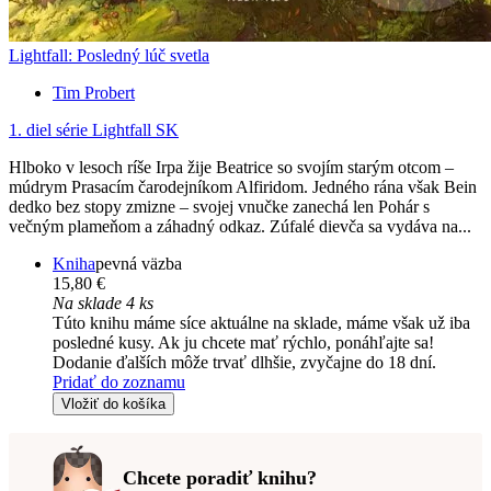
Lightfall: Posledný lúč svetla
Tim Probert
1. diel série
Lightfall SK
Hlboko v lesoch ríše Irpa žije Beatrice so svojím starým otcom –
múdrym Prasacím čarodejníkom Alfiridom. Jedného rána však Bein
dedko bez stopy zmizne – svojej vnučke zanechá len Pohár s
večným plameňom a záhadný odkaz. Zúfalé dievča sa vydáva na...
Kniha
pevná väzba
15,80 €
Na sklade 4 ks
Túto knihu máme síce aktuálne na sklade, máme však už iba
posledné kusy. Ak ju chcete mať rýchlo, ponáhľajte sa!
Dodanie ďalších môže trvať dlhšie, zvyčajne do 18 dní.
Pridať do zoznamu
Vložiť do košíka
Chcete poradiť knihu?