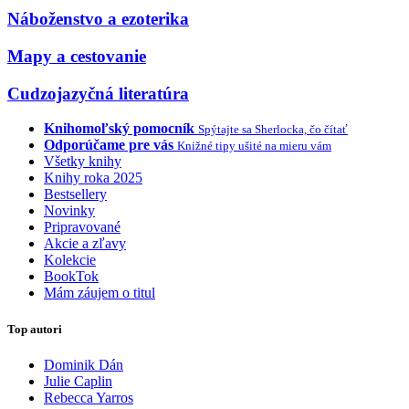
Náboženstvo a ezoterika
Mapy a cestovanie
Cudzojazyčná literatúra
Knihomoľský pomocník
Spýtajte sa Sherlocka, čo čítať
Odporúčame pre vás
Knižné tipy ušité na mieru vám
Všetky knihy
Knihy roka 2025
Bestsellery
Novinky
Pripravované
Akcie a zľavy
Kolekcie
BookTok
Mám záujem o titul
Top autori
Dominik Dán
Julie Caplin
Rebecca Yarros