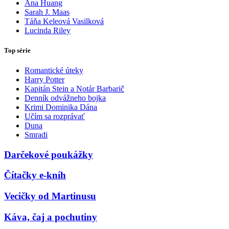
Ana Huang
Sarah J. Maas
Táňa Keleová Vasilková
Lucinda Riley
Top série
Romantické úteky
Harry Potter
Kapitán Stein a Notár Barbarič
Denník odvážneho bojka
Krimi Dominika Dána
Učím sa rozprávať
Duna
Smradi
Darčekové poukážky
Čítačky e-kníh
Vecičky od Martinusu
Káva, čaj a pochutiny