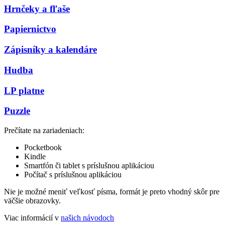
Hrnčeky a fľaše
Papiernictvo
Zápisníky a kalendáre
Hudba
LP platne
Puzzle
Prečítate na zariadeniach:
Pocketbook
Kindle
Smartfón či tablet s príslušnou aplikáciou
Počítač s príslušnou aplikáciou
Nie je možné meniť veľkosť písma, formát je preto vhodný skôr pre
väčšie obrazovky.
Viac informácií v
našich návodoch