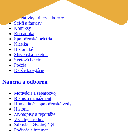
Beletria
Detektívky, trilery a horory
Sci-fi a fantasy
Komiksy
Romantika
Spoločenská beletria
Klasika
Historické
Slovenská beletria
Svetová beletria
Poézia
Ďalšie kategórie
Náučná a odborná
Motivácia a sebarozvoj
Biznis a manažment
Humanitné a spoločenské vedy
História
Životopisy a reportáže
Vzťahy a rodina
Zdravie a životný štýl
Počítače a internet