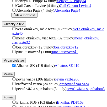
Selwyn E. Phipps (4 tituly)
Selwyn E. Phipps
4
Gail Carson Levine (4 tituly)
Gail Carson Levine
4
Alexandra Page (4 tituly)
Alexandra Page
4
Ďalšie možnosti
Obrázky a text
veľa obrázkov, málo textu (45 titulov)
veľa obrázkov, málo
textu
45
menej obrázkov, viac textu (32 titulov)
menej obrázkov,
viac textu
32
bez obrázkov (12 titulov)
bez obrázkov
12
plne ilustrovaná (1 titul)
plne ilustrovaná
1
Vydavateľstvo
Albatros SK (419 titulov)
Albatros SK
419
Väzba
pevná väzba (206 titulov)
pevná väzba
206
brožovaná väzba (24 titulov)
brožovaná väzba
24
pevná väzba s prebalom (3 tituly)
pevná väzba s prebalom
3
Formát
E-kniha: PDF (163 titulov)
E-kniha: PDF
163