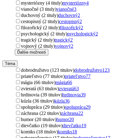
mysteriózny (4 tituly)
mysteriózny
4
vianočné (3 tituly)
vianočné
3
duchovný (2 tituly)
duchovný
2
cestopisný (2 tituly)
cestopisný
2
filozofický (2 tituly)
filozofický
2
psychologický (2 tituly)
psychologický
2
tragický (2 tituly)
tragický
2
vojnový (2 tituly)
vojnový
2
Ďalšie možnosti
Téma
dobrodružstvo (123 titulov)
dobrodružstvo
123
priateľstvo (77 titulov)
priateľstvo
77
mágia (66 titulov)
mágia
66
zvieratá (63 titulov)
zvieratá
63
hrdinovia (39 titulov)
hrdinovia
39
kúzla (36 titulov)
kúzla
36
spolupráca (29 titulov)
spolupráca
29
záchrana (22 titulov)
záchrana
22
humor (20 titulov)
humor
20
dievčatko (19 titulov)
dievčatko
19
komiks (18 titulov)
komiks
18
nebezpečenstvo (17 titulov)
nebezpečenstvo
17