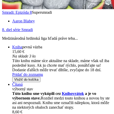
Smradi: Epizóda 8
Supersmradi
Aaron Blabey
8. diel série
Smradi
Medzinárodná hrdinská liga hľadá práve teba...
Kniha
pevná väzba
15,60 €
Na sklade 3 ks
Túto knihu máme síce aktuálne na sklade, máme však už iba
posledné kusy. Ak ju chcete mať rýchlo, ponáhľajte sa!
Dodanie ďalších môže trvať dlhšie, zvyčajne do 18 dní.
Pridať do zoznamu
Vložiť do košíka
Čítaná
výborný stav
Túto knihu sme vykúpili cez
Knihovrátok
a je vo
výbornom stave.
Rozdiel medzi touto knihou a novou by ste
asi ani nespoznali. Knihu sme označili nálepkou, ktorá môže
na niektorých obaloch zanechať stopy.
8,60 €