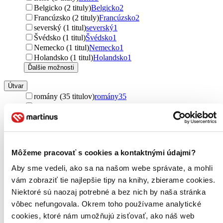
Belgicko (2 tituly)
Belgicko
2
Francúzsko (2 tituly)
Francúzsko
2
severský (1 titul)
severský
1
Švédsko (1 titul)
Švédsko
1
Nemecko (1 titul)
Nemecko
1
Holandsko (1 titul)
Holandsko
1
Ďalšie možnosti
Útvar
romány (35 titulov)
romány
35
poviedky (13 titulov)
poviedky
13
povesti (2 tituly)
povesti
2
učebnice (2 tituly)
učebnice
2
legendy (1 titul)
legendy
1
Ďalšie možnosti
Môžeme pracovať s cookies a kontaktnými údajmi?
Podžáner
Aby sme vedeli, ako sa na našom webe správate, a mohli
fantasy (114 titulov)
fantasy
114
vám zobraziť tie najlepšie tipy na knihy, zbierame cookies.
komiksy (85 titulov)
komiksy
85
Niektoré sú naozaj potrebné a bez nich by naša stránka
rozprávky (79 titulov)
rozprávky
79
vôbec nefungovala. Okrem toho používame analytické
sci-fi (9 titulov)
sci-fi
9
náučné (9 titulov)
náučné
9
cookies, ktoré nám umožňujú zisťovať, ako náš web