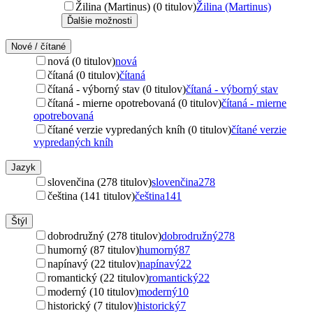
Žilina (Martinus) (0 titulov)
Žilina (Martinus)
Ďalšie možnosti
Nové / čítané
nová (0 titulov)
nová
čítaná (0 titulov)
čítaná
čítaná - výborný stav (0 titulov)
čítaná - výborný stav
čítaná - mierne opotrebovaná (0 titulov)
čítaná - mierne
opotrebovaná
čítané verzie vypredaných kníh (0 titulov)
čítané verzie
vypredaných kníh
Jazyk
slovenčina (278 titulov)
slovenčina
278
čeština (141 titulov)
čeština
141
Štýl
dobrodružný (278 titulov)
dobrodružný
278
humorný (87 titulov)
humorný
87
napínavý (22 titulov)
napínavý
22
romantický (22 titulov)
romantický
22
moderný (10 titulov)
moderný
10
historický (7 titulov)
historický
7