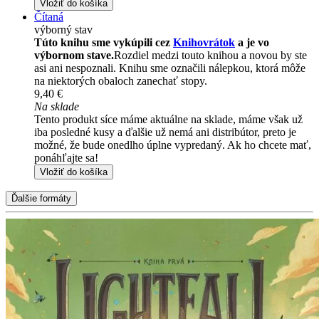
Vložiť do košíka
Čítaná
výborný stav
Túto knihu sme vykúpili cez
Knihovrátok
a je vo
výbornom stave.
Rozdiel medzi touto knihou a novou by ste
asi ani nespoznali. Knihu sme označili nálepkou, ktorá môže
na niektorých obaloch zanechať stopy.
9,40 €
Na sklade
Tento produkt síce máme aktuálne na sklade, máme však už
iba posledné kusy a ďalšie už nemá ani distribútor, preto je
možné, že bude onedlho úplne vypredaný. Ak ho chcete mať,
ponáhľajte sa!
Vložiť do košíka
Ďalšie formáty