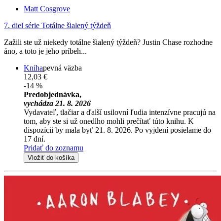
Matt Cosgrove
7. diel série
Totálne šialený týždeň
Zažili ste už niekedy totálne šialený týždeň? Justin Chase rozhodne
áno, a toto je jeho príbeh...
Kniha
pevná väzba
12,03 €
-14 %
Predobjednávka,
vychádza 21. 8. 2026
Vydavateľ, tlačiar a ďalší usilovní ľudia intenzívne pracujú na
tom, aby ste si už onedlho mohli prečítať túto knihu. K
dispozícii by mala byť 21. 8. 2026. Po vyjdení posielame do
17 dní.
Pridať do zoznamu
Vložiť do košíka