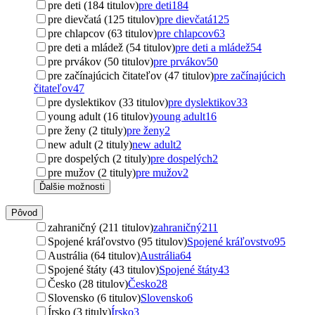
pre deti (184 titulov)
pre deti
184
pre dievčatá (125 titulov)
pre dievčatá
125
pre chlapcov (63 titulov)
pre chlapcov
63
pre deti a mládež (54 titulov)
pre deti a mládež
54
pre prvákov (50 titulov)
pre prvákov
50
pre začínajúcich čitateľov (47 titulov)
pre začínajúcich
čitateľov
47
pre dyslektikov (33 titulov)
pre dyslektikov
33
young adult (16 titulov)
young adult
16
pre ženy (2 tituly)
pre ženy
2
new adult (2 tituly)
new adult
2
pre dospelých (2 tituly)
pre dospelých
2
pre mužov (2 tituly)
pre mužov
2
Ďalšie možnosti
Pôvod
zahraničný (211 titulov)
zahraničný
211
Spojené kráľovstvo (95 titulov)
Spojené kráľovstvo
95
Austrália (64 titulov)
Austrália
64
Spojené štáty (43 titulov)
Spojené štáty
43
Česko (28 titulov)
Česko
28
Slovensko (6 titulov)
Slovensko
6
Írsko (3 tituly)
Írsko
3