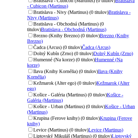
Bratislava - Cubicon (Martinus) (0 titulov)
Bratislava
- Cubicon (Martinus)
Bratislava - Nivy (Martinus) (0 titulov)
Bratislava -
Nivy (Martinus)
Bratislava - Obchodná (Martinus) (0
titulov)
Bratislava - Obchodná (Martinus)
Brezno (Knihy Brezno) (0 titulov)
Brezno (Knihy
Brezno)
Čadca (Arcus) (0 titulov)
Čadca (Arcus)
Dolný Kubín (Zrno) (0 titulov)
Dolný Kubín (Zrno)
Humenné (Na korze) (0 titulov)
Humenné (Na
korze)
Ilava (Knihy Kornélia) (0 titulov)
Ilava (Knihy
Kornélia)
Kežmarok (Alter ego) (0 titulov)
Kežmarok (Alter
ego)
Košice - Galéria (Martinus) (0 titulov)
Košice -
Galéria (Martinus)
Košice - Urban (Martinus) (0 titulov)
Košice - Urban
(Martinus)
Krupina (Ferove knihy) (0 titulov)
Krupina (Ferove
knihy)
Levice (Martinus) (0 titulov)
Levice (Martinus)
Liptovský Mikuláš (Martinus) (0 titulov)
Liptovský