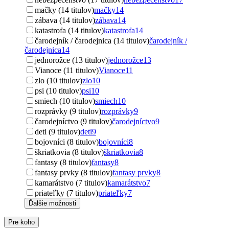
mačky (14 titulov)
mačky
14
zábava (14 titulov)
zábava
14
katastrofa (14 titulov)
katastrofa
14
čarodejník / čarodejnica (14 titulov)
čarodejník /
čarodejnica
14
jednorožce (13 titulov)
jednorožce
13
Vianoce (11 titulov)
Vianoce
11
zlo (10 titulov)
zlo
10
psi (10 titulov)
psi
10
smiech (10 titulov)
smiech
10
rozprávky (9 titulov)
rozprávky
9
čarodejníctvo (9 titulov)
čarodejníctvo
9
deti (9 titulov)
deti
9
bojovníci (8 titulov)
bojovníci
8
škriatkovia (8 titulov)
škriatkovia
8
fantasy (8 titulov)
fantasy
8
fantasy prvky (8 titulov)
fantasy prvky
8
kamarátstvo (7 titulov)
kamarátstvo
7
priateľky (7 titulov)
priateľky
7
Ďalšie možnosti
Pre koho