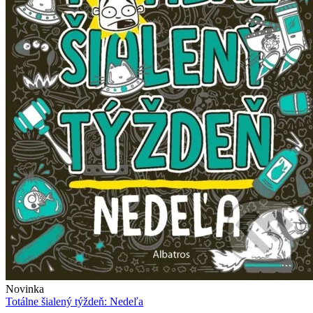
Novinka
Totálne šialený týždeň: Nedeľa