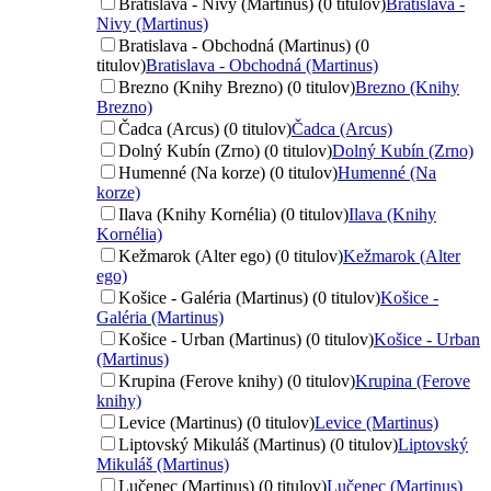
Bratislava - Nivy (Martinus) (0 titulov)
Bratislava -
Nivy (Martinus)
Bratislava - Obchodná (Martinus) (0
titulov)
Bratislava - Obchodná (Martinus)
Brezno (Knihy Brezno) (0 titulov)
Brezno (Knihy
Brezno)
Čadca (Arcus) (0 titulov)
Čadca (Arcus)
Dolný Kubín (Zrno) (0 titulov)
Dolný Kubín (Zrno)
Humenné (Na korze) (0 titulov)
Humenné (Na
korze)
Ilava (Knihy Kornélia) (0 titulov)
Ilava (Knihy
Kornélia)
Kežmarok (Alter ego) (0 titulov)
Kežmarok (Alter
ego)
Košice - Galéria (Martinus) (0 titulov)
Košice -
Galéria (Martinus)
Košice - Urban (Martinus) (0 titulov)
Košice - Urban
(Martinus)
Krupina (Ferove knihy) (0 titulov)
Krupina (Ferove
knihy)
Levice (Martinus) (0 titulov)
Levice (Martinus)
Liptovský Mikuláš (Martinus) (0 titulov)
Liptovský
Mikuláš (Martinus)
Lučenec (Martinus) (0 titulov)
Lučenec (Martinus)