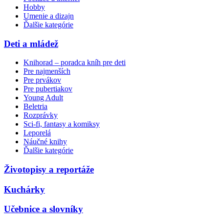
Hobby
Umenie a dizajn
Ďalšie kategórie
Deti a mládež
Knihorad – poradca kníh pre deti
Pre najmenších
Pre prvákov
Pre pubertiakov
Young Adult
Beletria
Rozprávky
Sci-fi, fantasy a komiksy
Leporelá
Náučné knihy
Ďalšie kategórie
Životopisy a reportáže
Kuchárky
Učebnice a slovníky