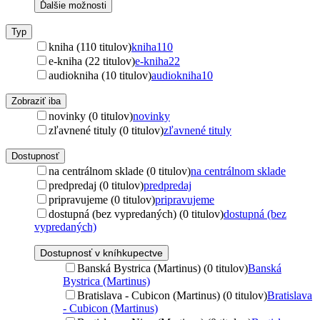
Ďalšie možnosti
Typ
kniha (110 titulov)
kniha
110
e-kniha (22 titulov)
e-kniha
22
audiokniha (10 titulov)
audiokniha
10
Zobraziť iba
novinky (0 titulov)
novinky
zľavnené tituly (0 titulov)
zľavnené tituly
Dostupnosť
na centrálnom sklade (0 titulov)
na centrálnom sklade
predpredaj (0 titulov)
predpredaj
pripravujeme (0 titulov)
pripravujeme
dostupná (bez vypredaných) (0 titulov)
dostupná (bez
vypredaných)
Dostupnosť v kníhkupectve
Banská Bystrica (Martinus) (0 titulov)
Banská
Bystrica (Martinus)
Bratislava - Cubicon (Martinus) (0 titulov)
Bratislava
- Cubicon (Martinus)