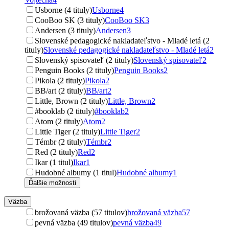
Usborne (4 tituly)
Usborne
4
CooBoo SK (3 tituly)
CooBoo SK
3
Andersen (3 tituly)
Andersen
3
Slovenské pedagogické nakladateľstvo - Mladé letá (2
tituly)
Slovenské pedagogické nakladateľstvo - Mladé letá
2
Slovenský spisovateľ (2 tituly)
Slovenský spisovateľ
2
Penguin Books (2 tituly)
Penguin Books
2
Pikola (2 tituly)
Pikola
2
BB/art (2 tituly)
BB/art
2
Little, Brown (2 tituly)
Little, Brown
2
#booklab (2 tituly)
#booklab
2
Atom (2 tituly)
Atom
2
Little Tiger (2 tituly)
Little Tiger
2
Témbr (2 tituly)
Témbr
2
Red (2 tituly)
Red
2
Ikar (1 titul)
Ikar
1
Hudobné albumy (1 titul)
Hudobné albumy
1
Ďalšie možnosti
Väzba
brožovaná väzba (57 titulov)
brožovaná väzba
57
pevná väzba (49 titulov)
pevná väzba
49