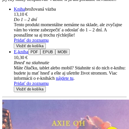
Kniha
brožovaná väzba
13,10 €
Do 1 – 2 dní
Tento produkt momentálne nemáme na sklade, ale zvyčajne
vám ho vieme zabezpečiť a odoslať do 1 – 2 dní. A
posnažíme sa aj trochu rýchlejšie!
Pridať do zoznamu
Vložiť do košíka
E-kniha
PDF
EPUB
MOBI
10,30 €
Ihneď na stiahnutie
Máte čítačku, tablet alebo mobil? Stiahnite si do nich e-knihu:
budete ju mať hneď a ešte aj ušetríte život stromom. Viac
informácii o e-knihách
nájdete tu
.
Pridať do zoznamu
Vložiť do košíka