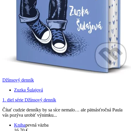
Džínsový denník
Zuzka Šulajová
1. diel série
Džínsový denník
Čítať cudzie denníky by sa síce nemalo… ale pätnásťročná Paula
vás pozýva urobiť výnimku...
Kniha
pevná väzba
16,70 €