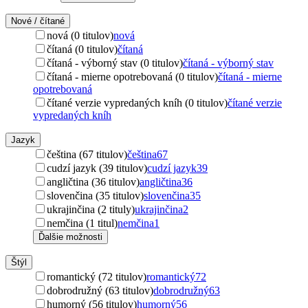
Nové / čítané
nová (0 titulov)
nová
čítaná (0 titulov)
čítaná
čítaná - výborný stav (0 titulov)
čítaná - výborný stav
čítaná - mierne opotrebovaná (0 titulov)
čítaná - mierne
opotrebovaná
čítané verzie vypredaných kníh (0 titulov)
čítané verzie
vypredaných kníh
Jazyk
čeština (67 titulov)
čeština
67
cudzí jazyk (39 titulov)
cudzí jazyk
39
angličtina (36 titulov)
angličtina
36
slovenčina (35 titulov)
slovenčina
35
ukrajinčina (2 tituly)
ukrajinčina
2
nemčina (1 titul)
nemčina
1
Ďalšie možnosti
Štýl
romantický (72 titulov)
romantický
72
dobrodružný (63 titulov)
dobrodružný
63
humorný (56 titulov)
humorný
56