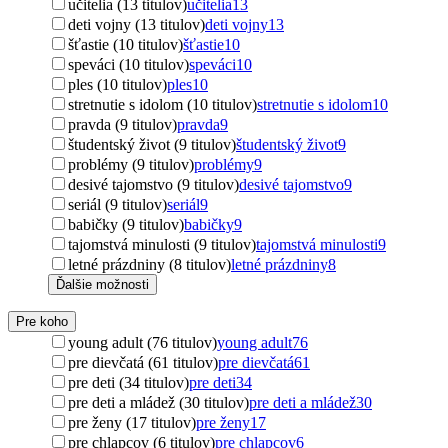
učitelia (13 titulov)
učitelia
13
deti vojny (13 titulov)
deti vojny
13
šťastie (10 titulov)
šťastie
10
speváci (10 titulov)
speváci
10
ples (10 titulov)
ples
10
stretnutie s idolom (10 titulov)
stretnutie s idolom
10
pravda (9 titulov)
pravda
9
študentský život (9 titulov)
študentský život
9
problémy (9 titulov)
problémy
9
desivé tajomstvo (9 titulov)
desivé tajomstvo
9
seriál (9 titulov)
seriál
9
babičky (9 titulov)
babičky
9
tajomstvá minulosti (9 titulov)
tajomstvá minulosti
9
letné prázdniny (8 titulov)
letné prázdniny
8
Ďalšie možnosti
Pre koho
young adult (76 titulov)
young adult
76
pre dievčatá (61 titulov)
pre dievčatá
61
pre deti (34 titulov)
pre deti
34
pre deti a mládež (30 titulov)
pre deti a mládež
30
pre ženy (17 titulov)
pre ženy
17
pre chlapcov (6 titulov)
pre chlapcov
6