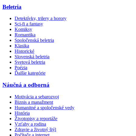
Beletria
Detektívky, trilery a horory
Sci-fi a fantasy
Komiksy
Romantika
Spoločenská beletria
Klasika
Historické
Slovenská beletria
Svetová beletria
Poézia
Ďalšie kategórie
Náučná a odborná
Motivácia a sebarozvoj
Biznis a manažment
Humanitné a spoločenské vedy
História
Životopisy a reportáže
Vzťahy a rodina
Zdravie a životný štýl
Počítače a internet