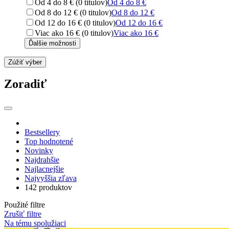
Od 4 do 8 € (0 titulov)
Od 4 do 8 €
Od 8 do 12 € (0 titulov)
Od 8 do 12 €
Od 12 do 16 € (0 titulov)
Od 12 do 16 €
Viac ako 16 € (0 titulov)
Viac ako 16 €
Ďalšie možnosti
Zúžiť výber
Zoradiť
Bestsellery
Top hodnotené
Novinky
Najdrahšie
Najlacnejšie
Najvyššia zľava
142 produktov
Použité filtre
Zrušiť filtre
Na tému spolužiaci