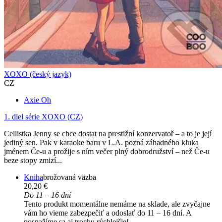
XOXO (český jazyk)
CZ
Axie Oh
1. diel série
XOXO (CZ)
Cellistka Jenny se chce dostat na prestižní konzervatoř – a to je její
jediný sen. Pak v karaoke baru v L.A. pozná záhadného kluka
jménem Če-u a prožije s ním večer plný dobrodružství – než Če-u
beze stopy zmizí...
Kniha
brožovaná väzba
20,20 €
Do 11 – 16 dní
Tento produkt momentálne nemáme na sklade, ale zvyčajne
vám ho vieme zabezpečiť a odoslať do 11 – 16 dní. A
posnažíme sa aj trochu rýchlejšie!