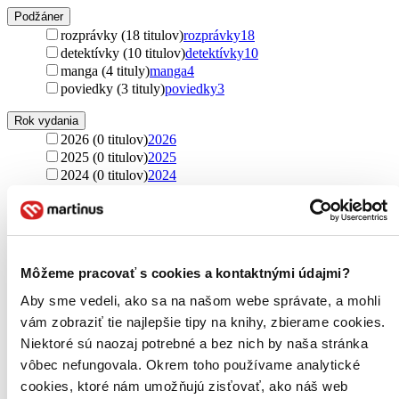
Podžáner
rozprávky (18 titulov)
rozprávky
18
detektívky (10 titulov)
detektívky
10
manga (4 tituly)
manga
4
poviedky (3 tituly)
poviedky
3
Rok vydania
2026 (0 titulov)
2026
2025 (0 titulov)
2025
2024 (0 titulov)
2024
2023 (0 titulov)
2023
2022 (0 titulov)
2022
2021 a staršie (0 titulov)
2021 a staršie
Ďalšie možnosti
Môžeme pracovať s cookies a kontaktnými údajmi?
Autor
Miloš Macourek (12 titulov)
Miloš Macourek
12
Aby sme vedeli, ako sa na našom webe správate, a mohli
Sara Shepard (10 titulov)
Sara Shepard
10
vám zobraziť tie najlepšie tipy na knihy, zbierame cookies.
Lynn Painter (10 titulov)
Lynn Painter
10
Niektoré sú naozaj potrebné a bez nich by naša stránka
Axie Oh (10 titulov)
Axie Oh
10
vôbec nefungovala. Okrem toho používame analytické
Holly Bourne (9 titulov)
Holly Bourne
9
cookies, ktoré nám umožňujú zisťovať, ako náš web
Lucie Hlavinková (7 titulov)
Lucie Hlavinková
7