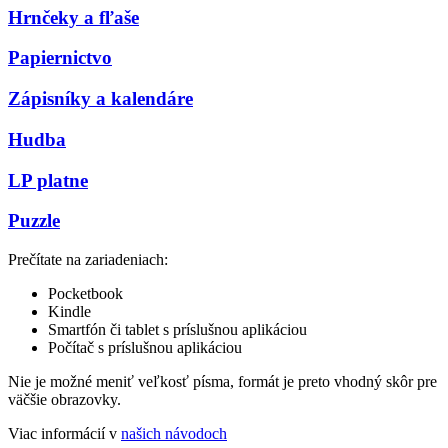
Hrnčeky a fľaše
Papiernictvo
Zápisníky a kalendáre
Hudba
LP platne
Puzzle
Prečítate na zariadeniach:
Pocketbook
Kindle
Smartfón či tablet s príslušnou aplikáciou
Počítač s príslušnou aplikáciou
Nie je možné meniť veľkosť písma, formát je preto vhodný skôr pre
väčšie obrazovky.
Viac informácií v
našich návodoch