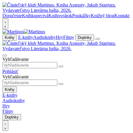
Doručenie
Kníhkupectvá
Knihovrátok
Poukážky
Knižný blog
Kontakt
E-knihy
Audioknihy
Hry
Filmy
Knihy
Doplnky
Vyhľadávanie
Prihlásiť
Vyhľadávanie
Knihy
E-knihy
Audioknihy
Hry
Filmy
Doplnky