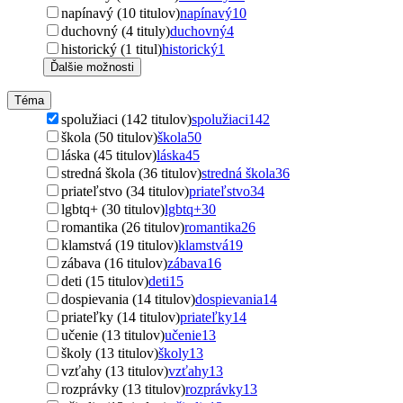
napínavý (10 titulov)
napínavý
10
duchovný (4 tituly)
duchovný
4
historický (1 titul)
historický
1
Ďalšie možnosti
Téma
spolužiaci (142 titulov)
spolužiaci
142
škola (50 titulov)
škola
50
láska (45 titulov)
láska
45
stredná škola (36 titulov)
stredná škola
36
priateľstvo (34 titulov)
priateľstvo
34
lgbtq+ (30 titulov)
lgbtq+
30
romantika (26 titulov)
romantika
26
klamstvá (19 titulov)
klamstvá
19
zábava (16 titulov)
zábava
16
deti (15 titulov)
deti
15
dospievania (14 titulov)
dospievania
14
priateľky (14 titulov)
priateľky
14
učenie (13 titulov)
učenie
13
školy (13 titulov)
školy
13
vzťahy (13 titulov)
vzťahy
13
rozprávky (13 titulov)
rozprávky
13