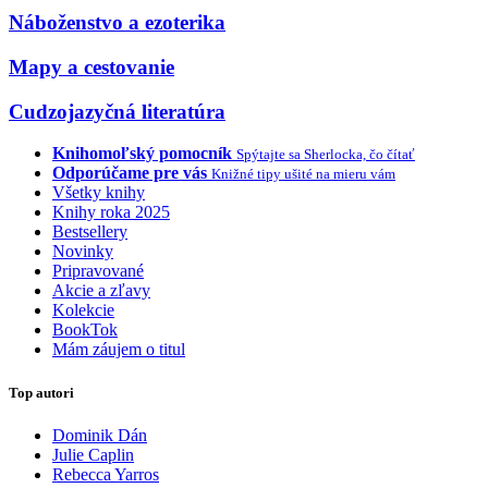
Náboženstvo a ezoterika
Mapy a cestovanie
Cudzojazyčná literatúra
Knihomoľský pomocník
Spýtajte sa Sherlocka, čo čítať
Odporúčame pre vás
Knižné tipy ušité na mieru vám
Všetky knihy
Knihy roka 2025
Bestsellery
Novinky
Pripravované
Akcie a zľavy
Kolekcie
BookTok
Mám záujem o titul
Top autori
Dominik Dán
Julie Caplin
Rebecca Yarros