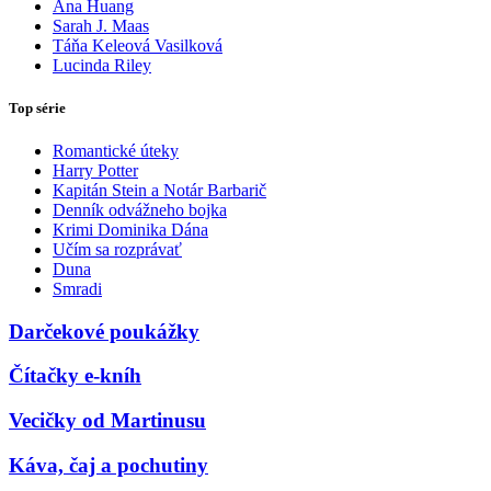
Ana Huang
Sarah J. Maas
Táňa Keleová Vasilková
Lucinda Riley
Top série
Romantické úteky
Harry Potter
Kapitán Stein a Notár Barbarič
Denník odvážneho bojka
Krimi Dominika Dána
Učím sa rozprávať
Duna
Smradi
Darčekové poukážky
Čítačky e-kníh
Vecičky od Martinusu
Káva, čaj a pochutiny