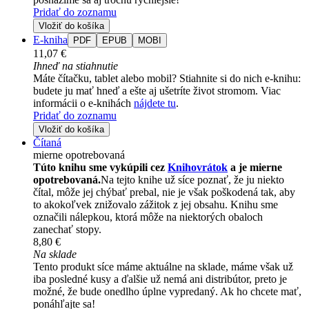
Pridať do zoznamu
Vložiť do košíka
E-kniha
PDF
EPUB
MOBI
11,07 €
Ihneď na stiahnutie
Máte čítačku, tablet alebo mobil? Stiahnite si do nich e-knihu:
budete ju mať hneď a ešte aj ušetríte život stromom. Viac
informácii o e-knihách
nájdete tu
.
Pridať do zoznamu
Vložiť do košíka
Čítaná
mierne opotrebovaná
Túto knihu sme vykúpili cez
Knihovrátok
a je mierne
opotrebovaná.
Na tejto knihe už síce poznať, že ju niekto
čítal, môže jej chýbať prebal, nie je však poškodená tak, aby
to akokoľvek znižovalo zážitok z jej obsahu. Knihu sme
označili nálepkou, ktorá môže na niektorých obaloch
zanechať stopy.
8,80 €
Na sklade
Tento produkt síce máme aktuálne na sklade, máme však už
iba posledné kusy a ďalšie už nemá ani distribútor, preto je
možné, že bude onedlho úplne vypredaný. Ak ho chcete mať,
ponáhľajte sa!