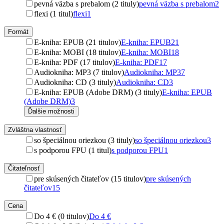
pevná väzba s prebalom (2 tituly)
pevná väzba s prebalom
2
flexi (1 titul)
flexi
1
Formát
E-kniha: EPUB (21 titulov)
E-kniha: EPUB
21
E-kniha: MOBI (18 titulov)
E-kniha: MOBI
18
E-kniha: PDF (17 titulov)
E-kniha: PDF
17
Audiokniha: MP3 (7 titulov)
Audiokniha: MP3
7
Audiokniha: CD (3 tituly)
Audiokniha: CD
3
E-kniha: EPUB (Adobe DRM) (3 tituly)
E-kniha: EPUB
(Adobe DRM)
3
Ďalšie možnosti
Zvláštna vlastnosť
so špeciálnou oriezkou (3 tituly)
so špeciálnou oriezkou
3
s podporou FPU (1 titul)
s podporou FPU
1
Čitateľnosť
pre skúsených čitateľov (15 titulov)
pre skúsených
čitateľov
15
Cena
Do 4 € (0 titulov)
Do 4 €