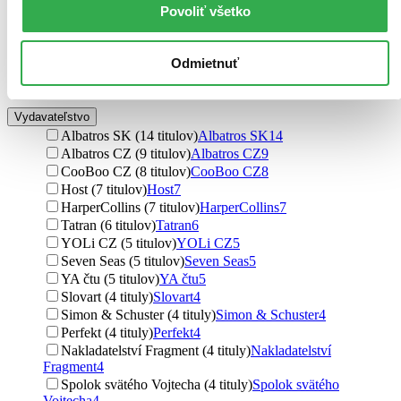
Povoliť všetko
Ďalšie možnosti
Obrázky a text
Odmietnuť
menej obrázkov, viac textu (11 titulov)
menej obrázkov,
viac textu
11
Vydavateľstvo
Albatros SK (14 titulov)
Albatros SK
14
Albatros CZ (9 titulov)
Albatros CZ
9
CooBoo CZ (8 titulov)
CooBoo CZ
8
Host (7 titulov)
Host
7
HarperCollins (7 titulov)
HarperCollins
7
Tatran (6 titulov)
Tatran
6
YOLi CZ (5 titulov)
YOLi CZ
5
Seven Seas (5 titulov)
Seven Seas
5
YA čtu (5 titulov)
YA čtu
5
Slovart (4 tituly)
Slovart
4
Simon & Schuster (4 tituly)
Simon & Schuster
4
Perfekt (4 tituly)
Perfekt
4
Nakladatelství Fragment (4 tituly)
Nakladatelství
Fragment
4
Spolok svätého Vojtecha (4 tituly)
Spolok svätého
Vojtecha
4