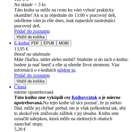
Na sklade > 5 ks
Táto kniha sa môže na cestu ku vám vybrať prakticky
okamžite! Ak si ju objednáte do 13:00 v pracovný deň,
odošleme vám ju ešte dnes, inak najneskôr nasledujúci
pracovný deň.
Pridať do zoznamu
Vložiť do košíka
E-kniha
PDF
EPUB
MOBI
13,95 €
Ihneď na stiahnutie
Máte čítačku, tablet alebo mobil? Stiahnite si do nich e-knihu:
budete ju mať hneď a ešte aj ušetríte život stromom. Viac
informácii o e-knihách
nájdete tu
.
Pridať do zoznamu
Vložiť do košíka
Čítaná
mierne opotrebovaná
Túto knihu sme vykúpili cez
Knihovrátok
a je mierne
opotrebovaná.
Na tejto knihe už síce poznať, že ju niekto
čítal, môže jej chýbať prebal, nie je však poškodená tak, aby
to akokoľvek znižovalo zážitok z jej obsahu. Knihu sme
označili nálepkou, ktorá môže na niektorých obaloch
zanechať stopy.
5,20 €