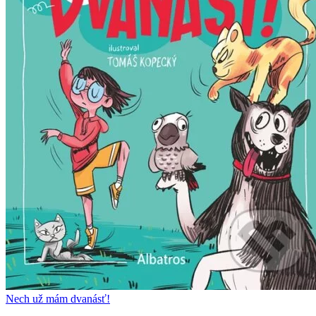
Nech už mám dvanásť!