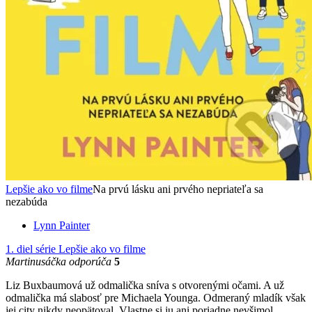
Lepšie ako vo filme
Na prvú lásku ani prvého nepriateľa sa
nezabúda
Lynn Painter
1. diel série
Lepšie ako vo filme
Martinusáčka odporúča
5
Liz Buxbaumová už odmalička sníva s otvorenými očami. A už
odmalička má slabosť pre Michaela Younga. Odmeraný mladík však
jej city nikdy neopätoval. Vlastne si ju ani poriadne nevšimol...