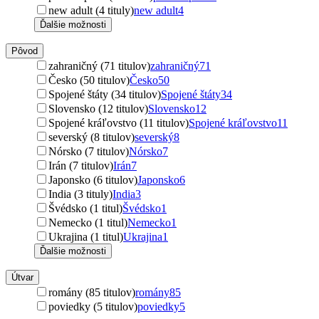
new adult (4 tituly)
new adult
4
Ďalšie možnosti
Pôvod
zahraničný (71 titulov)
zahraničný
71
Česko (50 titulov)
Česko
50
Spojené štáty (34 titulov)
Spojené štáty
34
Slovensko (12 titulov)
Slovensko
12
Spojené kráľovstvo (11 titulov)
Spojené kráľovstvo
11
severský (8 titulov)
severský
8
Nórsko (7 titulov)
Nórsko
7
Irán (7 titulov)
Irán
7
Japonsko (6 titulov)
Japonsko
6
India (3 tituly)
India
3
Švédsko (1 titul)
Švédsko
1
Nemecko (1 titul)
Nemecko
1
Ukrajina (1 titul)
Ukrajina
1
Ďalšie možnosti
Útvar
romány (85 titulov)
romány
85
poviedky (5 titulov)
poviedky
5