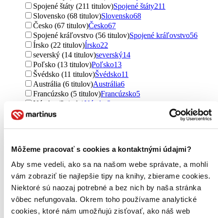
Spojené štáty (211 titulov)
Spojené štáty
211
Slovensko (68 titulov)
Slovensko
68
Česko (67 titulov)
Česko
67
Spojené kráľovstvo (56 titulov)
Spojené kráľovstvo
56
Írsko (22 titulov)
Írsko
22
severský (14 titulov)
severský
14
Poľsko (13 titulov)
Poľsko
13
Švédsko (11 titulov)
Švédsko
11
Austrália (6 titulov)
Austrália
6
Francúzsko (5 titulov)
Francúzsko
5
Nórsko (3 tituly)
Nórsko
3
Nemecko (3 tituly)
Nemecko
3
Rakúsko (3 tituly)
Rakúsko
3
Kanada (2 tituly)
Kanada
2
Švajčiarsko (1 titul)
Švajčiarsko
1
Môžeme pracovať s cookies a kontaktnými údajmi?
Ďalšie možnosti
Aby sme vedeli, ako sa na našom webe správate, a mohli
Útvar
vám zobraziť tie najlepšie tipy na knihy, zbierame cookies.
romány (324 titulov)
romány
324
Niektoré sú naozaj potrebné a bez nich by naša stránka
poviedky (5 titulov)
poviedky
5
vôbec nefungovala. Okrem toho používame analytické
Podžáner
cookies, ktoré nám umožňujú zisťovať, ako náš web
rozprávky (95 titulov)
rozprávky
95