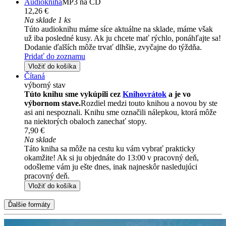
Audiokniha
MP3 na CD
12,26 €
Na sklade 1 ks
Túto audioknihu máme síce aktuálne na sklade, máme však
už iba posledné kusy. Ak ju chcete mať rýchlo, ponáhľajte sa!
Dodanie ďalších môže trvať dlhšie, zvyčajne do týždňa.
Pridať do zoznamu
Vložiť do košíka
Čítaná
výborný stav
Túto knihu sme vykúpili cez
Knihovrátok
a je vo
výbornom stave.
Rozdiel medzi touto knihou a novou by ste
asi ani nespoznali. Knihu sme označili nálepkou, ktorá môže
na niektorých obaloch zanechať stopy.
7,90 €
Na sklade
Táto kniha sa môže na cestu ku vám vybrať prakticky
okamžite! Ak si ju objednáte do 13:00 v pracovný deň,
odošleme vám ju ešte dnes, inak najneskôr nasledujúci
pracovný deň.
Vložiť do košíka
Ďalšie formáty