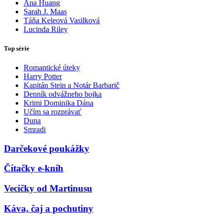
Ana Huang
Sarah J. Maas
Táňa Keleová Vasilková
Lucinda Riley
Top série
Romantické úteky
Harry Potter
Kapitán Stein a Notár Barbarič
Denník odvážneho bojka
Krimi Dominika Dána
Učím sa rozprávať
Duna
Smradi
Darčekové poukážky
Čítačky e-kníh
Vecičky od Martinusu
Káva, čaj a pochutiny