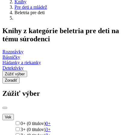
Knihy
Pre deti a mládež
Beletria pre deti
Knihy z kategórie beletria pre deti na
tému súrodenci
Rozprávky
Básničky
Hádanky a riekanky
Detektívky
Zúžiť výber
Zoradiť
Zúžiť výber
Vek
0+ (0 titulov)
0+
3+ (0 titulov)
3+