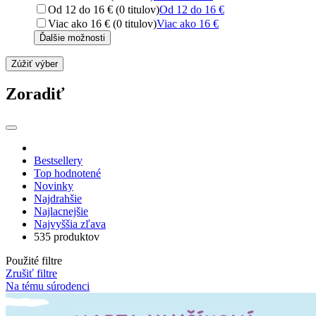
Od 12 do 16 € (0 titulov)
Od 12 do 16 €
Viac ako 16 € (0 titulov)
Viac ako 16 €
Ďalšie možnosti
Zúžiť výber
Zoradiť
Bestsellery
Top hodnotené
Novinky
Najdrahšie
Najlacnejšie
Najvyššia zľava
535 produktov
Použité filtre
Zrušiť filtre
Na tému súrodenci