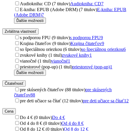
Audiokniha: CD (7 titulov)
Audiokniha: CD
7
E-kniha: EPUB (Adobe DRM) (7 titulov)
E-kniha: EPUB
(Adobe DRM)
7
Ďalšie možnosti
Zvláštna vlastnosť
s podporou FPU (9 titulov)
s podporou FPU
9
Krajina čitateľov (9 titulov)
Krajina čitateľov
9
so špeciálnou oriezkou (6 titulov)
so špeciálnou oriezkou
6
zvukové knihy (1 titul)
zvukové knihy
1
vianočné (1 titul)
vianočné
1
priestorové (pop-up) (1 titul)
priestorové (pop-up)
1
Ďalšie možnosti
Čitateľnosť
pre skúsených čitateľov (88 titulov)
pre skúsených
čitateľov
88
pre deti učiace sa čítať (12 titulov)
pre deti učiace sa čítať
12
Cena
Do 4 € (0 titulov)
Do 4 €
Od 4 do 8 € (0 titulov)
Od 4 do 8 €
Od 8 do 12 € (0 titulov)
Od 8 do 12 €