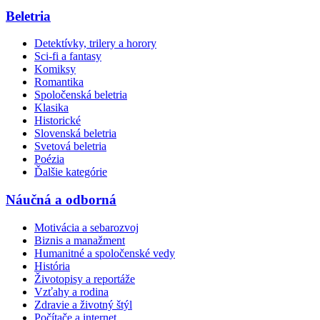
Beletria
Detektívky, trilery a horory
Sci-fi a fantasy
Komiksy
Romantika
Spoločenská beletria
Klasika
Historické
Slovenská beletria
Svetová beletria
Poézia
Ďalšie kategórie
Náučná a odborná
Motivácia a sebarozvoj
Biznis a manažment
Humanitné a spoločenské vedy
História
Životopisy a reportáže
Vzťahy a rodina
Zdravie a životný štýl
Počítače a internet