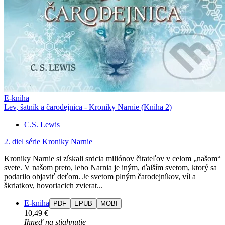
E-kniha
Lev, šatník a čarodejnica - Kroniky Narnie (Kniha 2)
C.S. Lewis
2. diel série
Kroniky Narnie
Kroniky Narnie si získali srdcia miliónov čitateľov v celom „našom“
svete. V našom preto, lebo Narnia je iným, ďalším svetom, ktorý sa
podarilo objaviť deťom. Je svetom plným čarodejníkov, víl a
škriatkov, hovoriacich zvierat...
E-kniha
PDF
EPUB
MOBI
10,49 €
Ihneď na stiahnutie