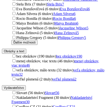
Stela Brix (7 titulov)
Stela Brix
7
Eva Borušovičová (6 titulov)
Eva Borušovičová
6
Adam Silvera (6 titulov)
Adam Silvera
6
Rocio Bonilla (6 titulov)
Rocio Bonilla
6
Maiya Ibrahim (6 titulov)
Maiya Ibrahim
6
Jacqueline Wilson (5 titulov)
Jacqueline Wilson
5
Hana Zelinová (5 titulov)
Hana Zelinová
5
Philippa Gregory (5 titulov)
Philippa Gregory
5
Ďalšie možnosti
Obrázky a text
bez obrázkov (190 titulov)
bez obrázkov
190
menej obrázkov, viac textu (46 titulov)
menej obrázkov,
viac textu
46
veľa obrázkov, málo textu (32 titulov)
veľa obrázkov, málo
textu
32
veľké písmená (2 tituly)
veľké písmená
2
Vydavateľstvo
Slovart (56 titulov)
Slovart
56
Nakladatelství Fragment (30 titulov)
Nakladatelství
Fragment
30
CooBoo CZ (21 titulov)
CooBoo CZ
21