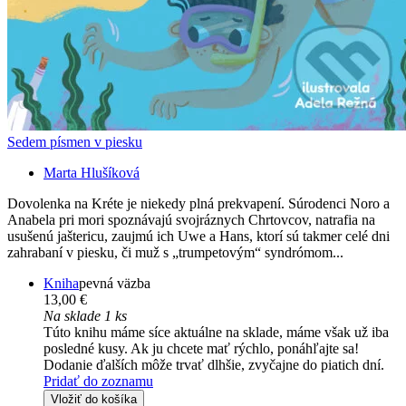
Sedem písmen v piesku
Marta Hlušíková
Dovolenka na Kréte je niekedy plná prekvapení. Súrodenci Noro a
Anabela pri mori spoznávajú svojráznych Chrtovcov, natrafia na
usušenú jaštericu, zaujmú ich Uwe a Hans, ktorí sú takmer celé dni
zahrabaní v piesku, či muž s „trumpetovým“ syndrómom...
Kniha
pevná väzba
13,00 €
Na sklade 1 ks
Túto knihu máme síce aktuálne na sklade, máme však už iba
posledné kusy. Ak ju chcete mať rýchlo, ponáhľajte sa!
Dodanie ďalších môže trvať dlhšie, zvyčajne do piatich dní.
Pridať do zoznamu
Vložiť do košíka