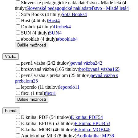
Slovenské pedagogické nakladateľstvo - Mladé letá (4
tituly)
Slovenské pedagogické nakladateľstvo - Mladé letá
4
Sofa Books (4 tituly)
Sofa Books
4
Host (4 tituly)
Host
4
Drobek (4 tituly)
Drobek
4
SUN (4 tituly)
SUN
4
#booklab (4 tituly)
#booklab
4
Ďalšie možnosti
Väzba
pevná väzba (242 titulov)
pevná väzba
242
brožovaná väzba (165 titulov)
brožovaná väzba
165
pevná väzba s prebalom (25 titulov)
pevná väzba s
prebalom
25
leporelo (11 titulov)
leporelo
11
flexi (1 titul)
flexi
1
Ďalšie možnosti
Formát
E-kniha: PDF (54 titulov)
E-kniha: PDF
54
E-kniha: EPUB (53 titulov)
E-kniha: EPUB
53
E-kniha: MOBI (46 titulov)
E-kniha: MOBI
46
Audiokniha: MP3 (8 titulov)
Audiokniha: MP3
8