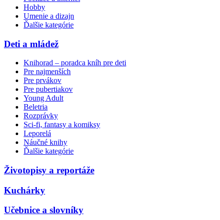
Hobby
Umenie a dizajn
Ďalšie kategórie
Deti a mládež
Knihorad – poradca kníh pre deti
Pre najmenších
Pre prvákov
Pre pubertiakov
Young Adult
Beletria
Rozprávky
Sci-fi, fantasy a komiksy
Leporelá
Náučné knihy
Ďalšie kategórie
Životopisy a reportáže
Kuchárky
Učebnice a slovníky