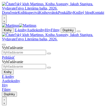
Doručenie
Kníhkupectvá
Knihovrátok
Poukážky
Knižný blog
Kontakt
E-knihy
Audioknihy
Hry
Filmy
Knihy
Doplnky
Vyhľadávanie
Prihlásiť
Vyhľadávanie
Knihy
E-knihy
Audioknihy
Hry
Filmy
Doplnky