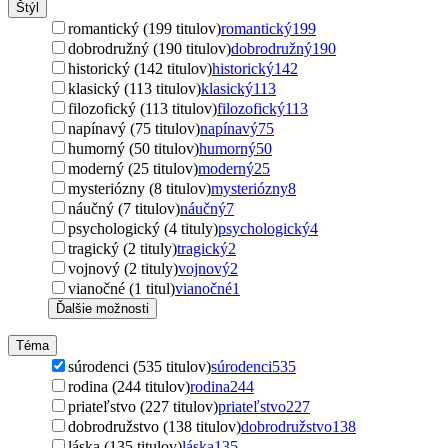
Štýl
romantický (199 titulov)
romantický
199
dobrodružný (190 titulov)
dobrodružný
190
historický (142 titulov)
historický
142
klasický (113 titulov)
klasický
113
filozofický (113 titulov)
filozofický
113
napínavý (75 titulov)
napínavý
75
humorný (50 titulov)
humorný
50
moderný (25 titulov)
moderný
25
mysteriózny (8 titulov)
mysteriózny
8
náučný (7 titulov)
náučný
7
psychologický (4 tituly)
psychologický
4
tragický (2 tituly)
tragický
2
vojnový (2 tituly)
vojnový
2
vianočné (1 titul)
vianočné
1
Ďalšie možnosti
Téma
súrodenci (535 titulov)
súrodenci
535
rodina (244 titulov)
rodina
244
priateľstvo (227 titulov)
priateľstvo
227
dobrodružstvo (138 titulov)
dobrodružstvo
138
láska (135 titulov)
láska
135