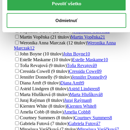
Louisa May Alcott (111 titulov)
Louisa May Alcott
111
Povoliť všetko
Louisa-May Alcott (98 titulov)
Louisa-May Alcott
98
C.S. Lewis (31 titulov)
C.S. Lewis
31
C. S. Lewis (30 titulov)
C. S. Lewis
30
Odmietnuť
Jandy Nelson (26 titulov)
Jandy Nelson
26
Stephanie Garber (22 titulov)
Stephanie Garber
22
Martin Vopěnka (21 titulov)
Martin Vopěnka
21
Weronika Anna Marczak (12 titulov)
Weronika Anna
Marczak
12
John Boyne (10 titulov)
John Boyne
10
Estelle Maskame (10 titulov)
Estelle Maskame
10
Toňa Revajová (9 titulov)
Toňa Revajová
9
Cressida Cowell (9 titulov)
Cressida Cowell
9
Jennifer Donnelly (9 titulov)
Jennifer Donnelly
9
Diana Amft (9 titulov)
Diana Amft
9
Astrid Lindgren (8 titulov)
Astrid Lindgren
8
Marta Hlušíková (8 titulov)
Marta Hlušíková
8
Juraj Raýman (8 titulov)
Juraj Raýman
8
Kiersten White (8 titulov)
Kiersten White
8
Amelia Cobb (8 titulov)
Amelia Cobb
8
Courtney Summers (8 titulov)
Courtney Summers
8
Gabriela Futová (7 titulov)
Gabriela Futová
7
Miroslava Varáčková (7 titulov)
Miroslava Varáčková
7