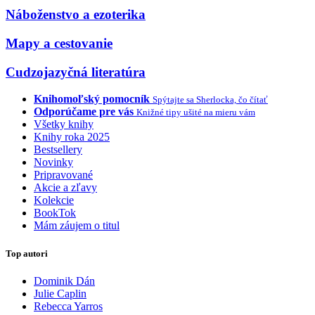
Náboženstvo a ezoterika
Mapy a cestovanie
Cudzojazyčná literatúra
Knihomoľský pomocník
Spýtajte sa Sherlocka, čo čítať
Odporúčame pre vás
Knižné tipy ušité na mieru vám
Všetky knihy
Knihy roka 2025
Bestsellery
Novinky
Pripravované
Akcie a zľavy
Kolekcie
BookTok
Mám záujem o titul
Top autori
Dominik Dán
Julie Caplin
Rebecca Yarros