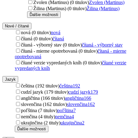
Zvolen (Martinus) (0 titulov)
Zvolen (Martinus)
Žilina (Martinus) (0 titulov)
Žilina (Martinus)
Ďalšie možnosti
Nové / čítané
nová (0 titulov)
nová
čítaná (0 titulov)
čítaná
čítaná - výborný stav (0 titulov)
čítaná - výborný stav
čítaná - mierne opotrebovaná (0 titulov)
čítaná - mierne
opotrebovaná
čítané verzie vypredaných kníh (0 titulov)
čítané verzie
vypredaných kníh
Jazyk
čeština (192 titulov)
čeština
192
cudzí jazyk (179 titulov)
cudzí jazyk
179
angličtina (166 titulov)
angličtina
166
slovenčina (162 titulov)
slovenčina
162
poľština (7 titulov)
poľština
7
nemčina (4 tituly)
nemčina
4
ukrajinčina (2 tituly)
ukrajinčina
2
Ďalšie možnosti