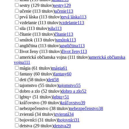
sestry (129 titulov)
sestry
129
učenie (113 titulov)
učenie
113
prvá láska (113 titulov)
prvá láska
113
vzdelanie (113 titulov)
vzdelanie
113
sila (113 titulov)
sila
113
čítanie (113 titulov)
čítanie
113
smútok (113 titulov)
smútok
113
angličtina (113 titulov)
angličtina
113
život ženy (113 titulov)
život ženy
113
americká občianska vojna (111 titulov)
americká občianska
vojna
111
mágia (61 titulov)
mágia
61
fantasy (60 titulov)
fantasy
60
deti (58 titulov)
deti
58
tajomstvo (55 titulov)
tajomstvo
55
dobro a zlo (52 titulov)
dobro a zlo
52
lgbtq+ (51 titulov)
lgbtq+
51
kráľovstvo (39 titulov)
kráľovstvo
39
nebezpečenstvo (38 titulov)
nebezpečenstvo
38
zvieratá (34 titulov)
zvieratá
34
bojovníci (31 titulov)
bojovníci
31
detstva (29 titulov)
detstva
29