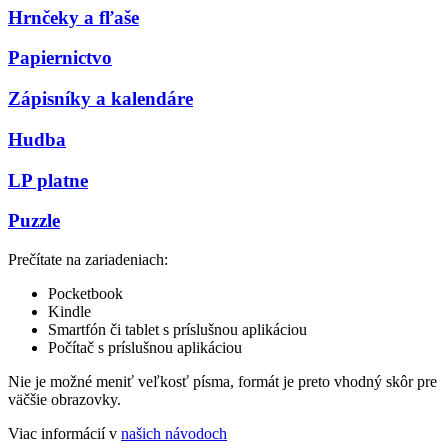
Hrnčeky a fľaše
Papiernictvo
Zápisníky a kalendáre
Hudba
LP platne
Puzzle
Prečítate na zariadeniach:
Pocketbook
Kindle
Smartfón či tablet s príslušnou aplikáciou
Počítač s príslušnou aplikáciou
Nie je možné meniť veľkosť písma, formát je preto vhodný skôr pre
väčšie obrazovky.
Viac informácií v
našich návodoch