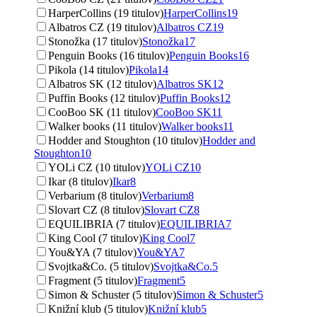
HarperCollins (19 titulov)
HarperCollins
19
Albatros CZ (19 titulov)
Albatros CZ
19
Stonožka (17 titulov)
Stonožka
17
Penguin Books (16 titulov)
Penguin Books
16
Pikola (14 titulov)
Pikola
14
Albatros SK (12 titulov)
Albatros SK
12
Puffin Books (12 titulov)
Puffin Books
12
CooBoo SK (11 titulov)
CooBoo SK
11
Walker books (11 titulov)
Walker books
11
Hodder and Stoughton (10 titulov)
Hodder and
Stoughton
10
YOLi CZ (10 titulov)
YOLi CZ
10
Ikar (8 titulov)
Ikar
8
Verbarium (8 titulov)
Verbarium
8
Slovart CZ (8 titulov)
Slovart CZ
8
EQUILIBRIA (7 titulov)
EQUILIBRIA
7
King Cool (7 titulov)
King Cool
7
You&YA (7 titulov)
You&YA
7
Svojtka&Co. (5 titulov)
Svojtka&Co.
5
Fragment (5 titulov)
Fragment
5
Simon & Schuster (5 titulov)
Simon & Schuster
5
Knižní klub (5 titulov)
Knižní klub
5