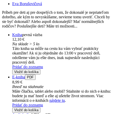
Eva Borušovičová
Príbeh pre deti aj pre dospelých o tom, že dokonalé je nepriateľom
dobrého, ale kým to nevyskúšame, nevieme tomu uveriť. Chceli by
ste byť dokonalí? Alebo aspoň dokonalejší? Mať normálnejších
rodičov? Poslušnejšie deti? Máte tri možnosti...
Kniha
pevná väzba
12,10 €
Na sklade > 5 ks
Táto kniha sa môže na cestu ku vám vybrať prakticky
okamžite! Ak si ju objednáte do 13:00 v pracovný deň,
odošleme vám ju ešte dnes, inak najneskôr nasledujúci
pracovný deň.
Pridať do zoznamu
Vložiť do košíka
E-kniha
PDF
8,99 €
Ihneď na stiahnutie
Máte čítačku, tablet alebo mobil? Stiahnite si do nich e-knihu:
budete ju mať hneď a ešte aj ušetríte život stromom. Viac
informácii o e-knihách
nájdete tu
.
Pridať do zoznamu
Vložiť do košíka