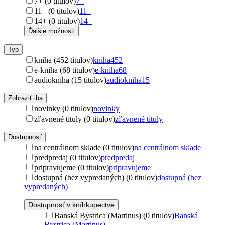
7+ (0 titulov)
7+
11+ (0 titulov)
11+
14+ (0 titulov)
14+
Ďalšie možnosti
Typ
kniha (452 titulov)
kniha
452
e-kniha (68 titulov)
e-kniha
68
audiokniha (15 titulov)
audiokniha
15
Zobraziť iba
novinky (0 titulov)
novinky
zľavnené tituly (0 titulov)
zľavnené tituly
Dostupnosť
na centrálnom sklade (0 titulov)
na centrálnom sklade
predpredaj (0 titulov)
predpredaj
pripravujeme (0 titulov)
pripravujeme
dostupná (bez vypredaných) (0 titulov)
dostupná (bez
vypredaných)
Dostupnosť v kníhkupectve
Banská Bystrica (Martinus) (0 titulov)
Banská
Bystrica (Martinus)