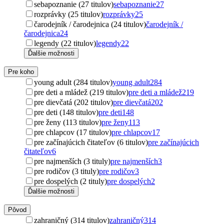
sebapoznanie (27 titulov)
sebapoznanie
27
rozprávky (25 titulov)
rozprávky
25
čarodejník / čarodejnica (24 titulov)
čarodejník /
čarodejnica
24
legendy (22 titulov)
legendy
22
Ďalšie možnosti
Pre koho
young adult (284 titulov)
young adult
284
pre deti a mládež (219 titulov)
pre deti a mládež
219
pre dievčatá (202 titulov)
pre dievčatá
202
pre deti (148 titulov)
pre deti
148
pre ženy (113 titulov)
pre ženy
113
pre chlapcov (17 titulov)
pre chlapcov
17
pre začínajúcich čitateľov (6 titulov)
pre začínajúcich
čitateľov
6
pre najmenších (3 tituly)
pre najmenších
3
pre rodičov (3 tituly)
pre rodičov
3
pre dospelých (2 tituly)
pre dospelých
2
Ďalšie možnosti
Pôvod
zahraničný (314 titulov)
zahraničný
314