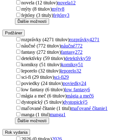
novela (12 titulov)
novela
12
mýty (8 titulov)
mýty
8
fejtóny (3 tituly)
fejtóny
3
Ďalšie možnosti
Podžáner
rozprávky (4271 titulov)
rozprávky
4271
náučné (772 titulov)
náučné
772
fantasy (272 titulov)
fantasy
272
detektívky (59 titulov)
detektívky
59
komiksy (51 titulov)
komiksy
51
leporelo (32 titulov)
leporelo
32
sci-fi (29 titulov)
sci-fi
29
poviedky (24 titulov)
poviedky
24
low fantasy (6 titulov)
low fantasy
6
mágia a meč (6 titulov)
mágia a meč
6
dystopický (5 titulov)
dystopický
5
maľované čítanie (1 titul)
maľované čítanie
1
manga (1 titul)
manga
1
Ďalšie možnosti
Rok vydania
2026 (0 titulov)
2026