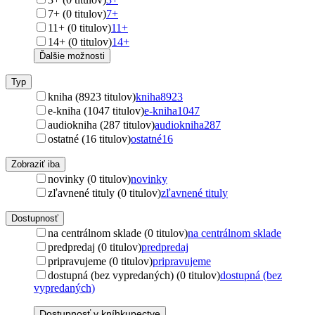
7+ (0 titulov)
7+
11+ (0 titulov)
11+
14+ (0 titulov)
14+
Ďalšie možnosti
Typ
kniha (8923 titulov)
kniha
8923
e-kniha (1047 titulov)
e-kniha
1047
audiokniha (287 titulov)
audiokniha
287
ostatné (16 titulov)
ostatné
16
Zobraziť iba
novinky (0 titulov)
novinky
zľavnené tituly (0 titulov)
zľavnené tituly
Dostupnosť
na centrálnom sklade (0 titulov)
na centrálnom sklade
predpredaj (0 titulov)
predpredaj
pripravujeme (0 titulov)
pripravujeme
dostupná (bez vypredaných) (0 titulov)
dostupná (bez
vypredaných)
Dostupnosť v kníhkupectve