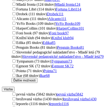
Mladá fronta (124 titulov)
Mladá fronta
124
Fortuna Libri (114 titulov)
Fortuna Libri
114
Drobek (111 titulov)
Drobek
111
Alicanto (111 titulov)
Alicanto
111
YoYo Books (109 titulov)
YoYo Books
109
HarperCollins (101 titulov)
HarperCollins
101
Foni book (97 titulov)
Foni book
97
Knižní klub (94 titulov)
Knižní klub
94
Edika (85 titulov)
Edika
85
Penguin Books (81 titulov)
Penguin Books
81
Slovenské pedagogické nakladateľstvo - Mladé letá (79
titulov)
Slovenské pedagogické nakladateľstvo - Mladé letá
79
Tympanum (73 titulov)
Tympanum
73
Egmont SK (72 titulov)
Egmont SK
72
Pointa (71 titulov)
Pointa
71
Ikar (68 titulov)
Ikar
68
Ďalšie možnosti
Väzba
pevná väzba (5842 titulov)
pevná väzba
5842
brožovaná väzba (1430 titulov)
brožovaná väzba
1430
leporelo (1116 titulov)
leporelo
1116