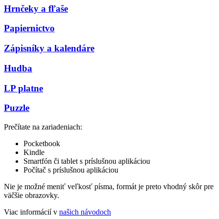
Hrnčeky a fľaše
Papiernictvo
Zápisníky a kalendáre
Hudba
LP platne
Puzzle
Prečítate na zariadeniach:
Pocketbook
Kindle
Smartfón či tablet s príslušnou aplikáciou
Počítač s príslušnou aplikáciou
Nie je možné meniť veľkosť písma, formát je preto vhodný skôr pre
väčšie obrazovky.
Viac informácií v
našich návodoch