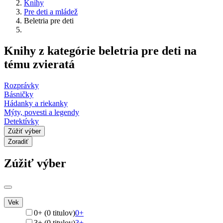
Knihy
Pre deti a mládež
Beletria pre deti
Knihy z kategórie beletria pre deti na
tému zvieratá
Rozprávky
Básničky
Hádanky a riekanky
Mýty, povesti a legendy
Detektívky
Zúžiť výber
Zoradiť
Zúžiť výber
Vek
0+ (0 titulov)
0+
3+ (0 titulov)
3+