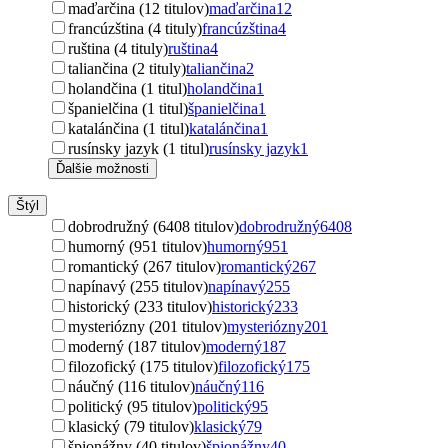
maďarčina (12 titulov)
maďarčina
12
francúzština (4 tituly)
francúzština
4
ruština (4 tituly)
ruština
4
taliančina (2 tituly)
taliančina
2
holandčina (1 titul)
holandčina
1
španielčina (1 titul)
španielčina
1
katalánčina (1 titul)
katalánčina
1
rusínsky jazyk (1 titul)
rusínsky jazyk
1
Ďalšie možnosti
Štýl
dobrodružný (6408 titulov)
dobrodružný
6408
humorný (951 titulov)
humorný
951
romantický (267 titulov)
romantický
267
napínavý (255 titulov)
napínavý
255
historický (233 titulov)
historický
233
mysteriózny (201 titulov)
mysteriózny
201
moderný (187 titulov)
moderný
187
filozofický (175 titulov)
filozofický
175
náučný (116 titulov)
náučný
116
politický (95 titulov)
politický
95
klasický (79 titulov)
klasický
79
špionážny (40 titulov)
špionážny
40