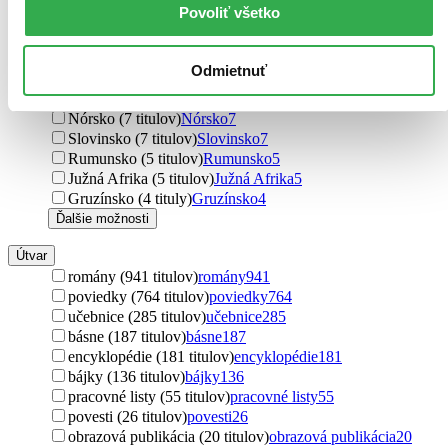
Povoliť všetko
Belgicko (15 titulov)
Belgicko
15
Dánsko (10 titulov)
Dánsko
10
Litva (10 titulov)
Litva
10
Odmietnuť
Rakúsko (9 titulov)
Rakúsko
9
Japonsko (8 titulov)
Japonsko
8
Nórsko (7 titulov)
Nórsko
7
Slovinsko (7 titulov)
Slovinsko
7
Rumunsko (5 titulov)
Rumunsko
5
Južná Afrika (5 titulov)
Južná Afrika
5
Gruzínsko (4 tituly)
Gruzínsko
4
Ďalšie možnosti
Útvar
romány (941 titulov)
romány
941
poviedky (764 titulov)
poviedky
764
učebnice (285 titulov)
učebnice
285
básne (187 titulov)
básne
187
encyklopédie (181 titulov)
encyklopédie
181
bájky (136 titulov)
bájky
136
pracovné listy (55 titulov)
pracovné listy
55
povesti (26 titulov)
povesti
26
obrazová publikácia (20 titulov)
obrazová publikácia
20