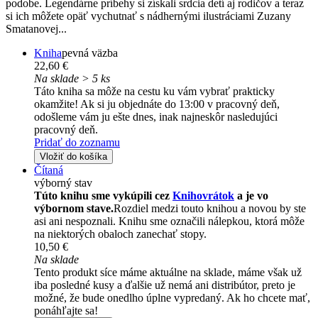
podobe. Legendárne príbehy si získali srdcia detí aj rodičov a teraz
si ich môžete opäť vychutnať s nádhernými ilustráciami Zuzany
Smatanovej...
Kniha
pevná väzba
22,60 €
Na sklade > 5 ks
Táto kniha sa môže na cestu ku vám vybrať prakticky
okamžite! Ak si ju objednáte do 13:00 v pracovný deň,
odošleme vám ju ešte dnes, inak najneskôr nasledujúci
pracovný deň.
Pridať do zoznamu
Vložiť do košíka
Čítaná
výborný stav
Túto knihu sme vykúpili cez
Knihovrátok
a je vo
výbornom stave.
Rozdiel medzi touto knihou a novou by ste
asi ani nespoznali. Knihu sme označili nálepkou, ktorá môže
na niektorých obaloch zanechať stopy.
10,50 €
Na sklade
Tento produkt síce máme aktuálne na sklade, máme však už
iba posledné kusy a ďalšie už nemá ani distribútor, preto je
možné, že bude onedlho úplne vypredaný. Ak ho chcete mať,
ponáhľajte sa!