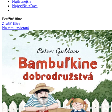
Najlacnejšie
Najvyššia zľava
Použité filtre
Zrušiť filtre
Na tému zvieratá