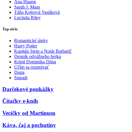
Ana Huang
Sarah J. Maas
Táňa Keleová Vasilková
Lucinda Riley
Top série
Romantické úteky
Harry Potter
Kapitán Stein a Notár Barbarič
Denník odvážneho bojka
Krimi Dominika Dána
Učím sa rozprávať
Duna
Smradi
Darčekové poukážky
Čítačky e-kníh
Vecičky od Martinusu
Káva, čaj a pochutiny