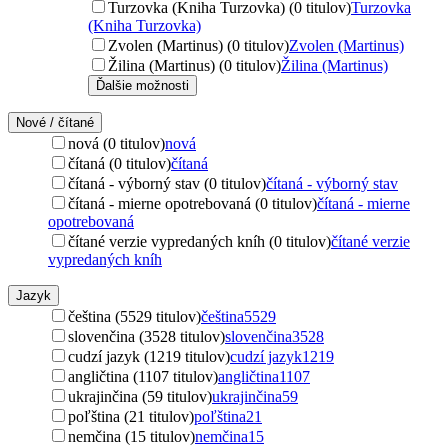
Turzovka (Kniha Turzovka) (0 titulov)
Turzovka
(Kniha Turzovka)
Zvolen (Martinus) (0 titulov)
Zvolen (Martinus)
Žilina (Martinus) (0 titulov)
Žilina (Martinus)
Ďalšie možnosti
Nové / čítané
nová (0 titulov)
nová
čítaná (0 titulov)
čítaná
čítaná - výborný stav (0 titulov)
čítaná - výborný stav
čítaná - mierne opotrebovaná (0 titulov)
čítaná - mierne
opotrebovaná
čítané verzie vypredaných kníh (0 titulov)
čítané verzie
vypredaných kníh
Jazyk
čeština (5529 titulov)
čeština
5529
slovenčina (3528 titulov)
slovenčina
3528
cudzí jazyk (1219 titulov)
cudzí jazyk
1219
angličtina (1107 titulov)
angličtina
1107
ukrajinčina (59 titulov)
ukrajinčina
59
poľština (21 titulov)
poľština
21
nemčina (15 titulov)
nemčina
15