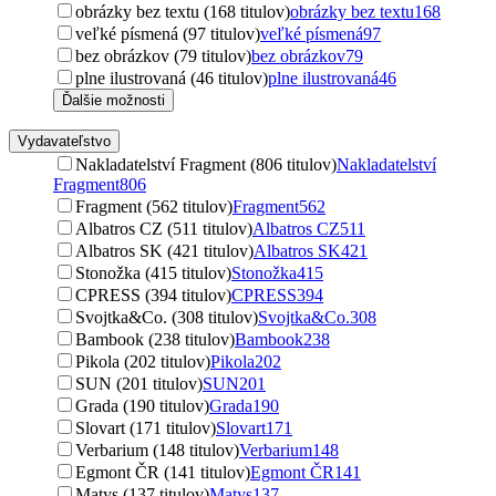
obrázky bez textu (168 titulov)
obrázky bez textu
168
veľké písmená (97 titulov)
veľké písmená
97
bez obrázkov (79 titulov)
bez obrázkov
79
plne ilustrovaná (46 titulov)
plne ilustrovaná
46
Ďalšie možnosti
Vydavateľstvo
Nakladatelství Fragment (806 titulov)
Nakladatelství
Fragment
806
Fragment (562 titulov)
Fragment
562
Albatros CZ (511 titulov)
Albatros CZ
511
Albatros SK (421 titulov)
Albatros SK
421
Stonožka (415 titulov)
Stonožka
415
CPRESS (394 titulov)
CPRESS
394
Svojtka&Co. (308 titulov)
Svojtka&Co.
308
Bambook (238 titulov)
Bambook
238
Pikola (202 titulov)
Pikola
202
SUN (201 titulov)
SUN
201
Grada (190 titulov)
Grada
190
Slovart (171 titulov)
Slovart
171
Verbarium (148 titulov)
Verbarium
148
Egmont ČR (141 titulov)
Egmont ČR
141
Matys (137 titulov)
Matys
137