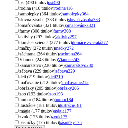
psi (490 titulov)
psi
490
rodina (416 titulov)
rodina
416
samolepky (364 titulov)
samolepky
364
slovná zásoba (333 titulov)
slovná zásoba
333
omaľovánka (321 titulov)
omaľovánka
321
farmy (308 titulov)
farmy
308
aktivity (297 titulov)
aktivity
297
domáce zvieratá (277 titulov)
domáce zvieratá
277
mačky (272 titulov)
mačky
272
záchrana (264 titulov)
záchrana
264
Vianoce (243 titulov)
Vianoce
243
kamarátstvo (230 titulov)
kamarátstvo
230
zábava (229 titulov)
zábava
229
deti (219 titulov)
deti
219
maľovanie (212 titulov)
maľovanie
212
obrázky (205 titulov)
obrázky
205
zoo (193 titulov)
zoo
193
humor (184 titulov)
humor
184
ilustrácie (181 titulov)
ilustrácie
181
mágia (177 titulov)
mágia
177
zvuk (175 titulov)
zvuk
175
básničky (175 titulov)
básničky
175