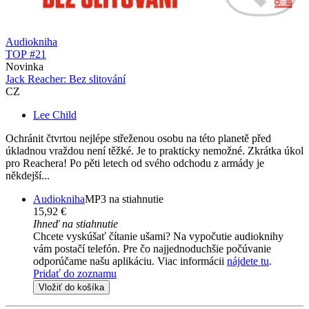
Audiokniha
TOP #21
Novinka
Jack Reacher: Bez slitování
CZ
Lee Child
Ochránit čtvrtou nejlépe střeženou osobu na této planetě před
úkladnou vraždou není těžké. Je to prakticky nemožné. Zkrátka úkol
pro Reachera! Po pěti letech od svého odchodu z armády je
někdejší...
Audiokniha
MP3 na stiahnutie
15,92 €
Ihneď na stiahnutie
Chcete vyskúšať čítanie ušami? Na vypočutie audioknihy
vám postačí telefón. Pre čo najjednoduchšie počúvanie
odporúčame našu aplikáciu. Viac informácii
nájdete tu
.
Pridať do zoznamu
Vložiť do košíka