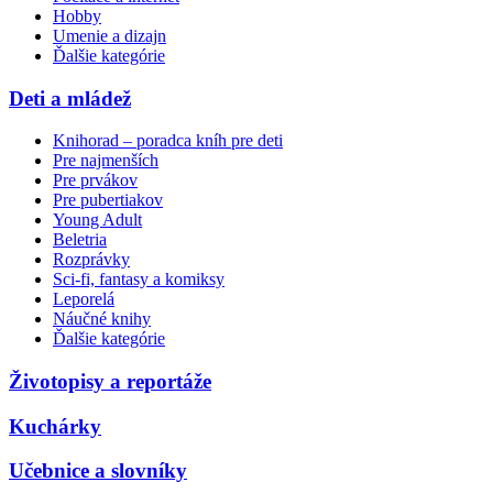
Hobby
Umenie a dizajn
Ďalšie kategórie
Deti a mládež
Knihorad – poradca kníh pre deti
Pre najmenších
Pre prvákov
Pre pubertiakov
Young Adult
Beletria
Rozprávky
Sci-fi, fantasy a komiksy
Leporelá
Náučné knihy
Ďalšie kategórie
Životopisy a reportáže
Kuchárky
Učebnice a slovníky