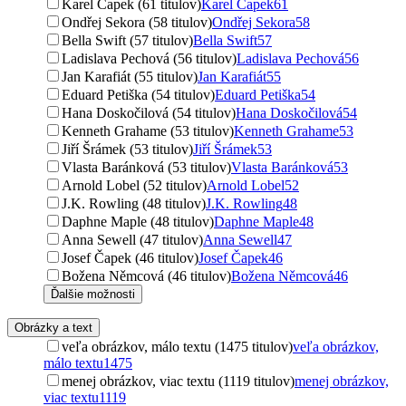
Karel Čapek (61 titulov)
Karel Čapek
61
Ondřej Sekora (58 titulov)
Ondřej Sekora
58
Bella Swift (57 titulov)
Bella Swift
57
Ladislava Pechová (56 titulov)
Ladislava Pechová
56
Jan Karafiát (55 titulov)
Jan Karafiát
55
Eduard Petiška (54 titulov)
Eduard Petiška
54
Hana Doskočilová (54 titulov)
Hana Doskočilová
54
Kenneth Grahame (53 titulov)
Kenneth Grahame
53
Jiří Šrámek (53 titulov)
Jiří Šrámek
53
Vlasta Baránková (53 titulov)
Vlasta Baránková
53
Arnold Lobel (52 titulov)
Arnold Lobel
52
J.K. Rowling (48 titulov)
J.K. Rowling
48
Daphne Maple (48 titulov)
Daphne Maple
48
Anna Sewell (47 titulov)
Anna Sewell
47
Josef Čapek (46 titulov)
Josef Čapek
46
Božena Němcová (46 titulov)
Božena Němcová
46
Ďalšie možnosti
Obrázky a text
veľa obrázkov, málo textu (1475 titulov)
veľa obrázkov,
málo textu
1475
menej obrázkov, viac textu (1119 titulov)
menej obrázkov,
viac textu
1119