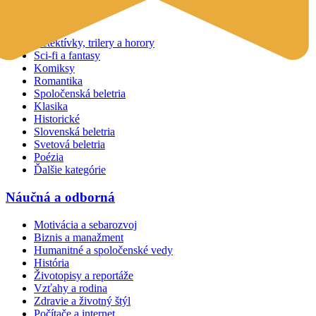
Beletria
Detektívky, trilery a horory
Sci-fi a fantasy
Komiksy
Romantika
Spoločenská beletria
Klasika
Historické
Slovenská beletria
Svetová beletria
Poézia
Ďalšie kategórie
Náučná a odborná
Motivácia a sebarozvoj
Biznis a manažment
Humanitné a spoločenské vedy
História
Životopisy a reportáže
Vzťahy a rodina
Zdravie a životný štýl
Počítače a internet