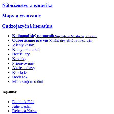
Náboženstvo a ezoterika
Mapy a cestovanie
Cudzojazyčná literatúra
Knihomoľský pomocník
Spýtajte sa Sherlocka, čo čítať
Odporúčame pre vás
Knižné tipy ušité na mieru vám
Všetky knihy
Knihy roka 2025
Bestsellery
Novinky
Pripravované
Akcie a zľavy
Kolekcie
BookTok
Mám záujem o titul
Top autori
Dominik Dán
Julie Caplin
Rebecca Yarros