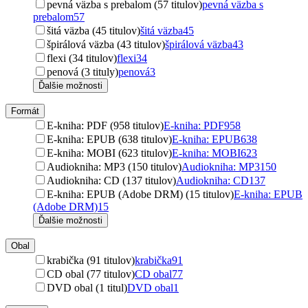
pevná väzba s prebalom (57 titulov)
pevná väzba s
prebalom
57
šitá väzba (45 titulov)
šitá väzba
45
špirálová väzba (43 titulov)
špirálová väzba
43
flexi (34 titulov)
flexi
34
penová (3 tituly)
penová
3
Ďalšie možnosti
Formát
E-kniha: PDF (958 titulov)
E-kniha: PDF
958
E-kniha: EPUB (638 titulov)
E-kniha: EPUB
638
E-kniha: MOBI (623 titulov)
E-kniha: MOBI
623
Audiokniha: MP3 (150 titulov)
Audiokniha: MP3
150
Audiokniha: CD (137 titulov)
Audiokniha: CD
137
E-kniha: EPUB (Adobe DRM) (15 titulov)
E-kniha: EPUB
(Adobe DRM)
15
Ďalšie možnosti
Obal
krabička (91 titulov)
krabička
91
CD obal (77 titulov)
CD obal
77
DVD obal (1 titul)
DVD obal
1