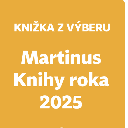
Doručenie
Kníhkupectvá
Knihovrátok
Poukážky
Knižný blog
Kontakt
E-knihy
Audioknihy
Hry
Filmy
Knihy
Doplnky
Vyhľadávanie
Prihlásiť
Vyhľadávanie
Knihy
E-knihy
Audioknihy
Hry
Filmy
Doplnky