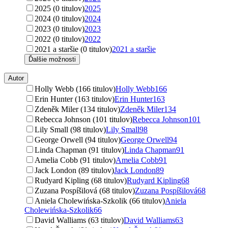
2025 (0 titulov)
2025
2024 (0 titulov)
2024
2023 (0 titulov)
2023
2022 (0 titulov)
2022
2021 a staršie (0 titulov)
2021 a staršie
Ďalšie možnosti
Autor
Holly Webb (166 titulov)
Holly Webb
166
Erin Hunter (163 titulov)
Erin Hunter
163
Zdeněk Miler (134 titulov)
Zdeněk Miler
134
Rebecca Johnson (101 titulov)
Rebecca Johnson
101
Lily Small (98 titulov)
Lily Small
98
George Orwell (94 titulov)
George Orwell
94
Linda Chapman (91 titulov)
Linda Chapman
91
Amelia Cobb (91 titulov)
Amelia Cobb
91
Jack London (89 titulov)
Jack London
89
Rudyard Kipling (68 titulov)
Rudyard Kipling
68
Zuzana Pospíšilová (68 titulov)
Zuzana Pospíšilová
68
Aniela Cholewińska-Szkolik (66 titulov)
Aniela
Cholewińska-Szkolik
66
David Walliams (63 titulov)
David Walliams
63