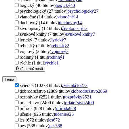
tragický (40 titulov)
tragický
40
psychologický (27 titulov)
psychologický
27
vianočné (14 titulov)
vianočné
14
duchovný (14 titulov)
duchovný
14
životopisný (12 titulov)
životopisný
12
zvukové knihy (7 titulov)
zvukové knihy
7
lyrický (7 titulov)
lyrický
7
rebelský (2 tituly)
rebelský
2
vojnový (2 tituly)
vojnový
2
rodinný (1 titul)
rodinný
1
rýchle (1 titul)
rýchle
1
Ďalšie možnosti
Téma
zvieratá (10273 titulov)
zvieratá
10273
dobrodružstvo (2869 titulov)
dobrodružstvo
2869
rozprávky (2521 titulov)
rozprávky
2521
priateľstvo (2409 titulov)
priateľstvo
2409
príroda (928 titulov)
príroda
928
učenie (925 titulov)
učenie
925
les (672 titulov)
les
672
pes (588 titulov)
pes
588