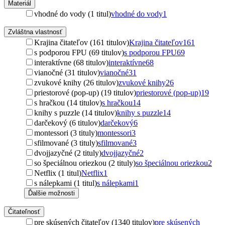
Materiál
vhodné do vody (1 titul)
vhodné do vody
1
Zvláštna vlastnosť
Krajina čitateľov (161 titulov)
Krajina čitateľov
161
s podporou FPU (69 titulov)
s podporou FPU
69
interaktívne (68 titulov)
interaktívne
68
vianočné (31 titulov)
vianočné
31
zvukové knihy (26 titulov)
zvukové knihy
26
priestorové (pop-up) (19 titulov)
priestorové (pop-up)
19
s hračkou (14 titulov)
s hračkou
14
knihy s puzzle (14 titulov)
knihy s puzzle
14
darčekový (6 titulov)
darčekový
6
montessori (3 tituly)
montessori
3
sfilmované (3 tituly)
sfilmované
3
dvojjazyčné (2 tituly)
dvojjazyčné
2
so špeciálnou oriezkou (2 tituly)
so špeciálnou oriezkou
2
Netflix (1 titul)
Netflix
1
s nálepkami (1 titul)
s nálepkami
1
Ďalšie možnosti
Čitateľnosť
pre skúsených čitateľov (1340 titulov)
pre skúsených