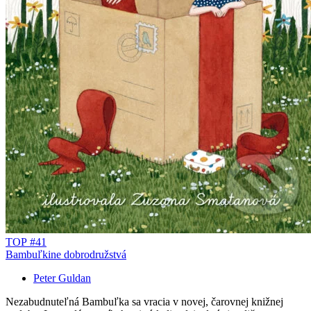
TOP #41
Bambuľkine dobrodružstvá
Peter Guldan
Nezabudnuteľná Bambuľka sa vracia v novej, čarovnej knižnej