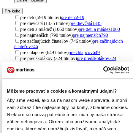
Ďalšie možnosti
Pre koho
pre deti (5919 titulov)
pre deti
5919
pre dievčatá (1335 titulov)
pre dievčatá
1335
pre deti a mládež (1060 titulov)
pre deti a mládež
1060
pre najmenších (790 titulov)
pre najmenších
790
pre začínajúcich čitateľov (746 titulov)
pre začínajúcich
čitateľov
746
pre chlapcov (649 titulov)
pre chlapcov
649
pre predškolákov (324 titulov)
pre predškolákov
324
pre prvákov (219 titulov)
pre prvákov
219
young adult (200 titulov)
young adult
200
pre dospelých (152 titulov)
pre dospelých
152
pre ženy (126 titulov)
pre ženy
126
pre mužov (122 titulov)
pre mužov
122
Môžeme pracovať s cookies a kontaktnými údajmi?
new adult (14 titulov)
new adult
14
pre dyslektikov (11 titulov)
pre dyslektikov
11
Aby sme vedeli, ako sa na našom webe správate, a mohli
pre rodičov (3 tituly)
pre rodičov
3
vám zobraziť tie najlepšie tipy na knihy, zbierame cookies.
pre začiatočníkov (2 tituly)
pre začiatočníkov
2
Niektoré sú naozaj potrebné a bez nich by naša stránka
pre náročných (1 titul)
pre náročných
1
vôbec nefungovala. Okrem toho používame analytické
pre kresťanov (1 titul)
pre kresťanov
1
cookies, ktoré nám umožňujú zisťovať, ako náš web
pre žiakov (1 titul)
pre žiakov
1