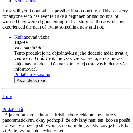
Kobi Yamada
How will you know what's possible if you don't try? This is a story
for anyone who has ever felt like a beginner, or had doubts, or
worried they weren't good enough. It's a story for those who have
experienced the pain of trying something new and not...
Kniha
pevná väzba
18,99 €
Viac ako 30 dní
Tento produkt je na objednávku a jeho dodanie môže trvať aj
viac ako 30 dní. Urobíme však všetko pre to, aby sme vašu
objednávku odoslali čo najskôr a o jej ceste vás budeme včas
informovať.
Pridať do zoznamu
Vložiť do košíka
Hore
Pridať citát
A já doufám, že jednou na hřišti nebo v reklamní agentuře s
panoramatickými okny pochopíš, že odvážný není ten, kdo se pouští
do rvačky a neví, jestli vyhraje, nebo prohraje. Odvážný je ten, kdo
ví, že by vyhrál, ale nechá to být.