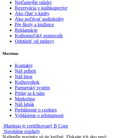
Najčastejšie otázky
Rezervácia v kníhkupectve
Ako čítať e-knihy
Ako počúvať audioknihy
Pre školy a knižnice
Reklamácie
Knihomoľský pomocník
Odstúpiť od zmluvy
Martinus
Kontakty
Náš príbeh
Náš blog
Knihovrátok
Partnerský systém
Pridaj sa k nám
Marketing
Náš labák
Prehlásenie o cookies
Vyhlásenie o prístupnosti
Martinus je certifikovaný B Corp
Nerobíme rozdiely
Najlepšie novinky sú tie knižné. Získajte ich ako prví: