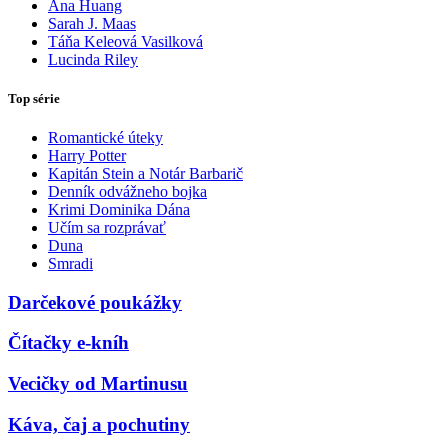
Ana Huang
Sarah J. Maas
Táňa Keleová Vasilková
Lucinda Riley
Top série
Romantické úteky
Harry Potter
Kapitán Stein a Notár Barbarič
Denník odvážneho bojka
Krimi Dominika Dána
Učím sa rozprávať
Duna
Smradi
Darčekové poukážky
Čítačky e-kníh
Vecičky od Martinusu
Káva, čaj a pochutiny