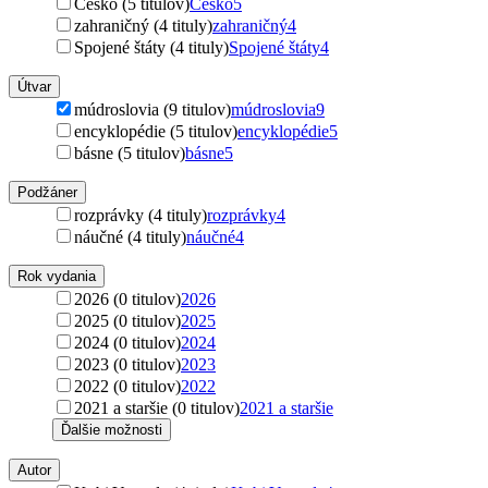
Česko (5 titulov)
Česko
5
zahraničný (4 tituly)
zahraničný
4
Spojené štáty (4 tituly)
Spojené štáty
4
Útvar
múdroslovia (9 titulov)
múdroslovia
9
encyklopédie (5 titulov)
encyklopédie
5
básne (5 titulov)
básne
5
Podžáner
rozprávky (4 tituly)
rozprávky
4
náučné (4 tituly)
náučné
4
Rok vydania
2026 (0 titulov)
2026
2025 (0 titulov)
2025
2024 (0 titulov)
2024
2023 (0 titulov)
2023
2022 (0 titulov)
2022
2021 a staršie (0 titulov)
2021 a staršie
Ďalšie možnosti
Autor