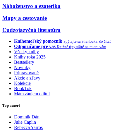
Náboženstvo a ezoterika
Mapy a cestovanie
Cudzojazyčná literatúra
Knihomoľský pomocník
Spýtajte sa Sherlocka, čo čítať
Odporúčame pre vás
Knižné tipy ušité na mieru vám
Všetky knihy
Knihy roka 2025
Bestsellery
Novinky
Pripravované
Akcie a zľavy
Kolekcie
BookTok
Mám záujem o titul
Top autori
Dominik Dán
Julie Caplin
Rebecca Yarros