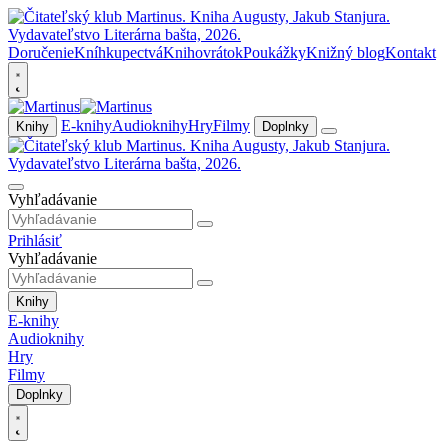
Doručenie
Kníhkupectvá
Knihovrátok
Poukážky
Knižný blog
Kontakt
E-knihy
Audioknihy
Hry
Filmy
Knihy
Doplnky
Vyhľadávanie
Prihlásiť
Vyhľadávanie
Knihy
E-knihy
Audioknihy
Hry
Filmy
Doplnky