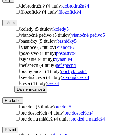
dobrodružný (4 tituly)
dobrodružný
4
filozofický (4 tituly)
filozofický
4
Téma
koledy (5 titulov)
koledy
5
vianočné pečivo (5 titulov)
vianočné pečivo
5
básničky (5 titulov)
básničky
5
Vianoce (5 titulov)
Vianoce
5
posolstvo (4 tituly)
posolstvo
4
zlyhanie (4 tituly)
zlyhanie
4
neúspech (4 tituly)
neúspech
4
pochybnosti (4 tituly)
pochybnosti
4
životná cesta (4 tituly)
životná cesta
4
cesta (4 tituly)
cesta
4
Ďalšie možnosti
Pre koho
pre deti (5 titulov)
pre deti
5
pre dospelých (4 tituly)
pre dospelých
4
pre deti a mládež (4 tituly)
pre deti a mládež
4
Pôvod