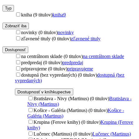
Typ
kniha (9 titulov)
kniha
9
Zobraziť iba
novinky (0 titulov)
novinky
zľavnené tituly (0 titulov)
zľavnené tituly
Dostupnosť
na centrálnom sklade (0 titulov)
na centrálnom sklade
predpredaj (0 titulov)
predpredaj
pripravujeme (0 titulov)
pripravujeme
dostupná (bez vypredaných) (0 titulov)
dostupná (bez
vypredaných)
Dostupnosť v kníhkupectve
Bratislava - Nivy (Martinus) (0 titulov)
Bratislava -
Nivy (Martinus)
Košice - Galéria (Martinus) (0 titulov)
Košice -
Galéria (Martinus)
Krupina (Ferove knihy) (0 titulov)
Krupina (Ferove
knihy)
Lučenec (Martinus) (0 titulov)
Lučenec (Martinus)