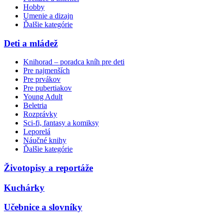
Hobby
Umenie a dizajn
Ďalšie kategórie
Deti a mládež
Knihorad – poradca kníh pre deti
Pre najmenších
Pre prvákov
Pre pubertiakov
Young Adult
Beletria
Rozprávky
Sci-fi, fantasy a komiksy
Leporelá
Náučné knihy
Ďalšie kategórie
Životopisy a reportáže
Kuchárky
Učebnice a slovníky