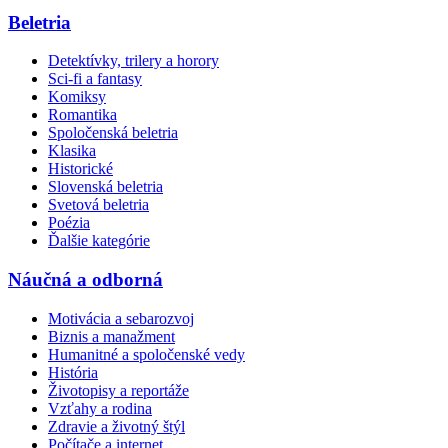
Beletria
Detektívky, trilery a horory
Sci-fi a fantasy
Komiksy
Romantika
Spoločenská beletria
Klasika
Historické
Slovenská beletria
Svetová beletria
Poézia
Ďalšie kategórie
Náučná a odborná
Motivácia a sebarozvoj
Biznis a manažment
Humanitné a spoločenské vedy
História
Životopisy a reportáže
Vzťahy a rodina
Zdravie a životný štýl
Počítače a internet