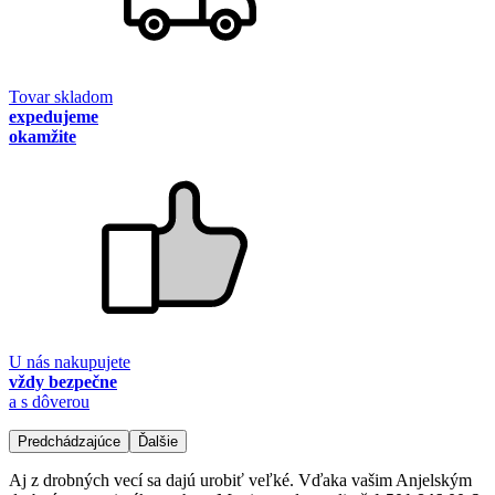
Tovar skladom
expedujeme
okamžite
U nás nakupujete
vždy bezpečne
a s dôverou
Predchádzajúce
Ďalšie
Aj z drobných vecí sa dajú urobiť veľké. Vďaka vašim Anjelským