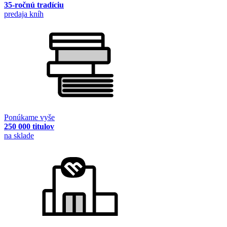
35-ročnú tradíciu
predaja kníh
Ponúkame vyše
250 000 titulov
na sklade