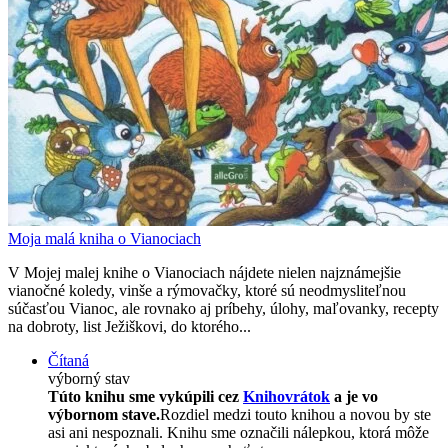
Moja malá kniha o Vianociach
V Mojej malej knihe o Vianociach nájdete nielen najznámejšie
vianočné koledy, vinše a rýmovačky, ktoré sú neodmysliteľnou
súčasťou Vianoc, ale rovnako aj príbehy, úlohy, maľovanky, recepty
na dobroty, list Ježiškovi, do ktorého...
Čítaná
výborný stav
Túto knihu sme vykúpili cez
Knihovrátok
a je vo
výbornom stave.
Rozdiel medzi touto knihou a novou by ste
asi ani nespoznali. Knihu sme označili nálepkou, ktorá môže