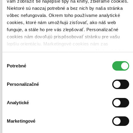
vám zobraziť tie najlepšie tipy na knihy, zbierame cookies.
Niektoré sú naozaj potrebné a bez nich by naša stránka
vôbec nefungovala. Okrem toho používame analytické
cookies, ktoré nám umožňujú zisťovať, ako náš web
funguje, a stále ho pre vás zlepšovať. Personalizačné
cookies nám dovoľujú prispôsobovať stránku pre vašu
lepšiu orientáciu. Marketingové cookies nám zas
umožňujú zobrazenie relevantnej reklamy. Niektoré údaje
zdieľame aj s tretími stranami. Veľmi by nám pomohlo,
Výber
keby sme mohli používať všetky tieto cookies. Ďakujeme!
Potrebné
súhlasu
Personalizačné
Analytické
Marketingové