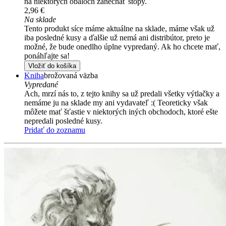
na niektorých obaloch zanechať stopy.
2,96 €
Na sklade
Tento produkt síce máme aktuálne na sklade, máme však už
iba posledné kusy a ďalšie už nemá ani distribútor, preto je
možné, že bude onedlho úplne vypredaný. Ak ho chcete mať,
ponáhľajte sa!
Vložiť do košíka
Kniha
brožovaná väzba
Vypredané
Ach, mrzí nás to, z tejto knihy sa už predali všetky výtlačky a
nemáme ju na sklade my ani vydavateľ :( Teoreticky však
môžete mať šťastie v niektorých iných obchodoch, ktoré ešte
nepredali posledné kusy.
Pridať do zoznamu