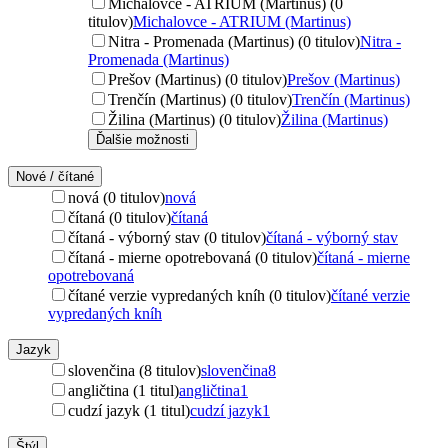
Michalovce - ATRIUM (Martinus) (0
titulov)
Michalovce - ATRIUM (Martinus)
Nitra - Promenada (Martinus) (0 titulov)
Nitra -
Promenada (Martinus)
Prešov (Martinus) (0 titulov)
Prešov (Martinus)
Trenčín (Martinus) (0 titulov)
Trenčín (Martinus)
Žilina (Martinus) (0 titulov)
Žilina (Martinus)
Ďalšie možnosti
Nové / čítané
nová (0 titulov)
nová
čítaná (0 titulov)
čítaná
čítaná - výborný stav (0 titulov)
čítaná - výborný stav
čítaná - mierne opotrebovaná (0 titulov)
čítaná - mierne
opotrebovaná
čítané verzie vypredaných kníh (0 titulov)
čítané verzie
vypredaných kníh
Jazyk
slovenčina (8 titulov)
slovenčina
8
angličtina (1 titul)
angličtina
1
cudzí jazyk (1 titul)
cudzí jazyk
1
Štýl