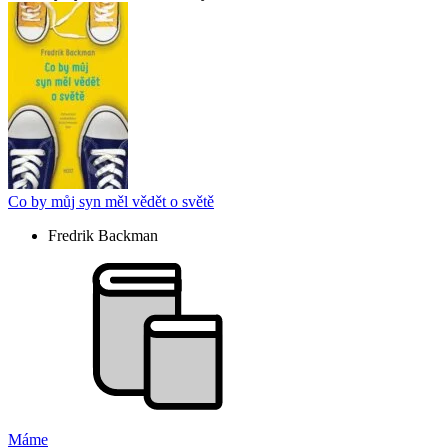
Co by můj syn měl vědět o světě
Fredrik Backman
Máme