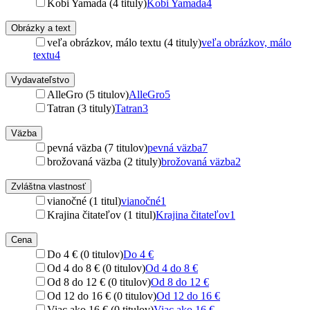
Kobi Yamada (4 tituly)
Kobi Yamada
4
Obrázky a text
veľa obrázkov, málo textu (4 tituly)
veľa obrázkov, málo
textu
4
Vydavateľstvo
AlleGro (5 titulov)
AlleGro
5
Tatran (3 tituly)
Tatran
3
Väzba
pevná väzba (7 titulov)
pevná väzba
7
brožovaná väzba (2 tituly)
brožovaná väzba
2
Zvláštna vlastnosť
vianočné (1 titul)
vianočné
1
Krajina čitateľov (1 titul)
Krajina čitateľov
1
Cena
Do 4 € (0 titulov)
Do 4 €
Od 4 do 8 € (0 titulov)
Od 4 do 8 €
Od 8 do 12 € (0 titulov)
Od 8 do 12 €
Od 12 do 16 € (0 titulov)
Od 12 do 16 €
Viac ako 16 € (0 titulov)
Viac ako 16 €