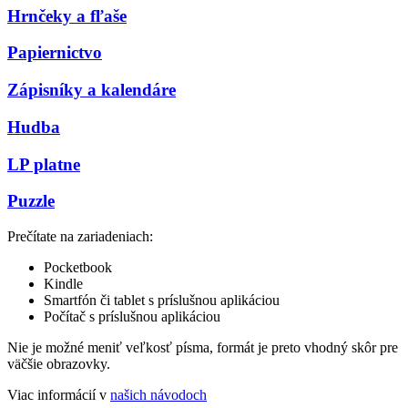
Hrnčeky a fľaše
Papiernictvo
Zápisníky a kalendáre
Hudba
LP platne
Puzzle
Prečítate na zariadeniach:
Pocketbook
Kindle
Smartfón či tablet s príslušnou aplikáciou
Počítač s príslušnou aplikáciou
Nie je možné meniť veľkosť písma, formát je preto vhodný skôr pre
väčšie obrazovky.
Viac informácií v
našich návodoch