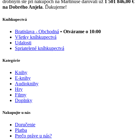
drobným ste pri nákupoch na Martinuse darovali už
1 501 846,00 €
na Dobrého Anjela
. Ďakujeme!
Kníhkupectvá
Bratislava - Obchodná
• Otvárame o 10:00
Všetky kníhkupectvá
Udalosti
Spriatelené kníhkupectvá
Kategórie
Knihy
E-knihy
Audioknihy
Hry
Filmy
Doplnky
Nakupujte u nás
Doručenie
Platba
Prečo práve u nás?