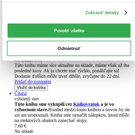
Neboj sa skúšať
Kobi Yamada
Zobraziť detaily
Zlyhania sú prirodzenou súčasťou našich životov. Veľa z nás ich
však vníma ako niečo negatívne. V skutočnosti môžu byť naše
Povoliť všetko
neúspechy začiatkom cesty, na ktorej objavíme všetky neuveriteľné
veci, ktoré dokážeme urobiť...
Odmietnuť
Kniha
pevná väzba
11,70 €
Na sklade 3 ks
Túto knihu máme síce aktuálne na sklade, máme však už iba
posledné kusy. Ak ju chcete mať rýchlo, ponáhľajte sa!
Dodanie ďalších môže trvať dlhšie, zvyčajne do 22 dní.
Pridať do zoznamu
Vložiť do košíka
Čítaná
výborný stav
Túto knihu sme vykúpili cez
Knihovrátok
a je vo
výbornom stave.
Rozdiel medzi touto knihou a novou by ste
asi ani nespoznali. Knihu sme označili nálepkou, ktorá môže
na niektorých obaloch zanechať stopy.
7,60 €
Na sklade