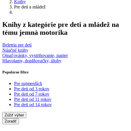
Knihy
Pre deti a mládež
Knihy z kategórie pre deti a mládež na
tému jemná motorika
Beletria pre deti
Náučné knihy
Omaľovánky, vystrihovanie, papier
Hlavolamy, doplňovačky, úlohy
Populárne filtre
Pre najmenších
Pre deti od 3 rokov
Pre deti od 7 rokov
Pre deti od 11 rokov
Pre deti od 14 rokov
Zúžiť výber
Zoradiť