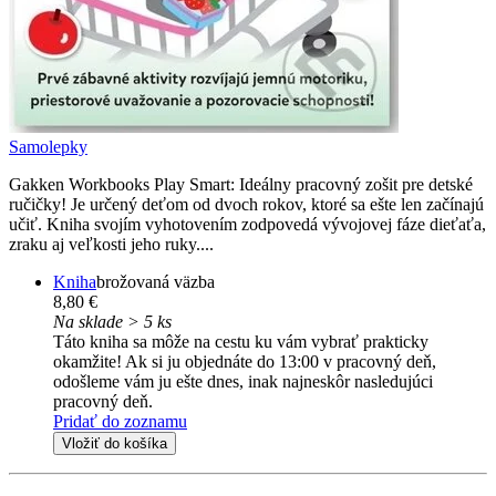
Samolepky
Gakken Workbooks Play Smart: Ideálny pracovný zošit pre detské
ručičky! Je určený deťom od dvoch rokov, ktoré sa ešte len začínajú
učiť. Kniha svojím vyhotovením zodpovedá vývojovej fáze dieťaťa,
zraku aj veľkosti jeho ruky....
Kniha
brožovaná väzba
8,80 €
Na sklade > 5 ks
Táto kniha sa môže na cestu ku vám vybrať prakticky
okamžite! Ak si ju objednáte do 13:00 v pracovný deň,
odošleme vám ju ešte dnes, inak najneskôr nasledujúci
pracovný deň.
Pridať do zoznamu
Vložiť do košíka