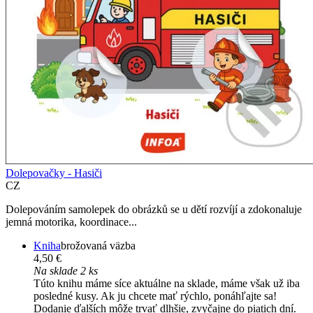
Dolepovačky - Hasiči
CZ
Dolepováním samolepek do obrázků se u dětí rozvíjí a zdokonaluje
jemná motorika, koordinace...
Kniha
brožovaná väzba
4,50 €
Na sklade 2 ks
Túto knihu máme síce aktuálne na sklade, máme však už iba
posledné kusy. Ak ju chcete mať rýchlo, ponáhľajte sa!
Dodanie ďalších môže trvať dlhšie, zvyčajne do piatich dní.