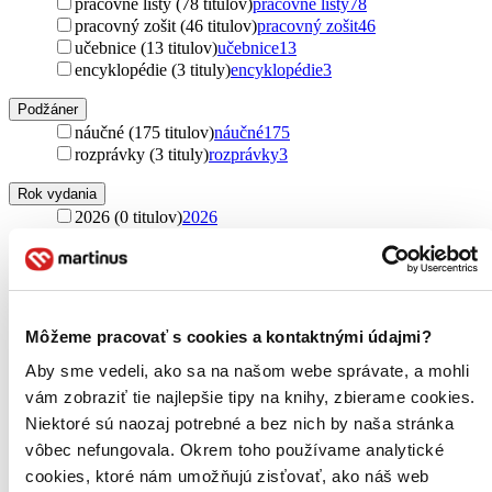
pracovné listy (78 titulov)
pracovné listy
78
pracovný zošit (46 titulov)
pracovný zošit
46
učebnice (13 titulov)
učebnice
13
encyklopédie (3 tituly)
encyklopédie
3
Podžáner
náučné (175 titulov)
náučné
175
rozprávky (3 tituly)
rozprávky
3
Rok vydania
2026 (0 titulov)
2026
2025 (0 titulov)
2025
2024 (0 titulov)
2024
2023 (0 titulov)
2023
2022 (0 titulov)
2022
2021 a staršie (0 titulov)
2021 a staršie
Môžeme pracovať s cookies a kontaktnými údajmi?
Ďalšie možnosti
Aby sme vedeli, ako sa na našom webe správate, a mohli
Autor
vám zobraziť tie najlepšie tipy na knihy, zbierame cookies.
Xavier Deneux (10 titulov)
Xavier Deneux
10
Niektoré sú naozaj potrebné a bez nich by naša stránka
Ruth Symons (10 titulov)
Ruth Symons
10
vôbec nefungovala. Okrem toho používame analytické
Benji Davies (7 titulov)
Benji Davies
7
cookies, ktoré nám umožňujú zisťovať, ako náš web
Ema Potužníková (5 titulov)
Ema Potužníková
5