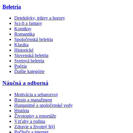
Beletria
Detektívky, trilery a horory
Sci-fi a fantasy
Komiksy
Romantika
Spoločenská beletria
Klasika
Historické
Slovenská beletria
Svetová beletria
Poézia
Ďalšie kategórie
Náučná a odborná
Motivácia a sebarozvoj
Biznis a manažment
Humanitné a spoločenské vedy
História
Životopisy a reportáže
Vzťahy a rodina
Zdravie a životný štýl
Počítače a internet