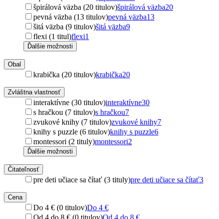
špirálová väzba (20 titulov)
špirálová väzba
20
pevná väzba (13 titulov)
pevná väzba
13
šitá väzba (9 titulov)
šitá väzba
9
flexi (1 titul)
flexi
1
Ďalšie možnosti
Obal
krabička (20 titulov)
krabička
20
Zvláštna vlastnosť
interaktívne (30 titulov)
interaktívne
30
s hračkou (7 titulov)
s hračkou
7
zvukové knihy (7 titulov)
zvukové knihy
7
knihy s puzzle (6 titulov)
knihy s puzzle
6
montessori (2 tituly)
montessori
2
Ďalšie možnosti
Čitateľnosť
pre deti učiace sa čítať (3 tituly)
pre deti učiace sa čítať
3
Cena
Do 4 € (0 titulov)
Do 4 €
Od 4 do 8 € (0 titulov)
Od 4 do 8 €