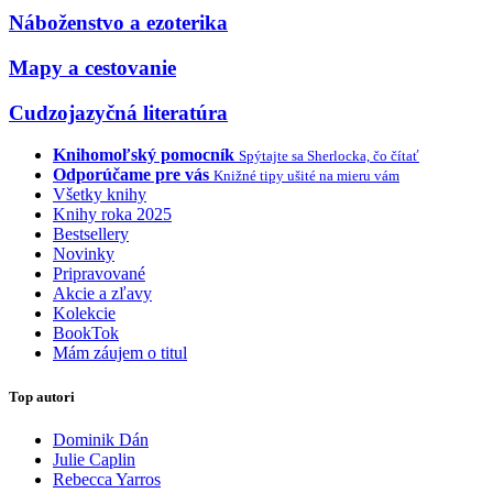
Náboženstvo a ezoterika
Mapy a cestovanie
Cudzojazyčná literatúra
Knihomoľský pomocník
Spýtajte sa Sherlocka, čo čítať
Odporúčame pre vás
Knižné tipy ušité na mieru vám
Všetky knihy
Knihy roka 2025
Bestsellery
Novinky
Pripravované
Akcie a zľavy
Kolekcie
BookTok
Mám záujem o titul
Top autori
Dominik Dán
Julie Caplin
Rebecca Yarros