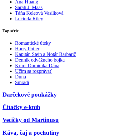
Ana Huang
Sarah J. Maas
Táňa Keleová Vasilková
Lucinda Riley
Top série
Romantické úteky
Harry Potter
Kapitán Stein a Notár Barbarič
Denník odvážneho bojka
Krimi Dominika Dána
Učím sa rozprávať
Duna
Smradi
Darčekové poukážky
Čítačky e-kníh
Vecičky od Martinusu
Káva, čaj a pochutiny