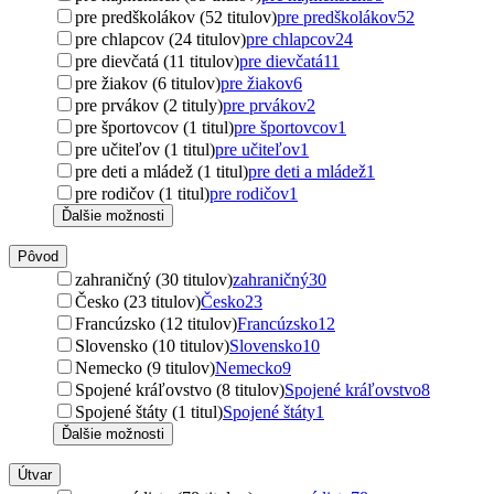
pre predškolákov (52 titulov)
pre predškolákov
52
pre chlapcov (24 titulov)
pre chlapcov
24
pre dievčatá (11 titulov)
pre dievčatá
11
pre žiakov (6 titulov)
pre žiakov
6
pre prvákov (2 tituly)
pre prvákov
2
pre športovcov (1 titul)
pre športovcov
1
pre učiteľov (1 titul)
pre učiteľov
1
pre deti a mládež (1 titul)
pre deti a mládež
1
pre rodičov (1 titul)
pre rodičov
1
Ďalšie možnosti
Pôvod
zahraničný (30 titulov)
zahraničný
30
Česko (23 titulov)
Česko
23
Francúzsko (12 titulov)
Francúzsko
12
Slovensko (10 titulov)
Slovensko
10
Nemecko (9 titulov)
Nemecko
9
Spojené kráľovstvo (8 titulov)
Spojené kráľovstvo
8
Spojené štáty (1 titul)
Spojené štáty
1
Ďalšie možnosti
Útvar