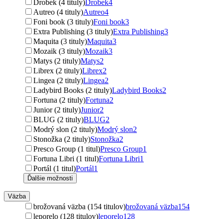
Drobek (4 tituly)
Drobek
4
Autreo (4 tituly)
Autreo
4
Foni book (3 tituly)
Foni book
3
Extra Publishing (3 tituly)
Extra Publishing
3
Maquita (3 tituly)
Maquita
3
Mozaik (3 tituly)
Mozaik
3
Matys (2 tituly)
Matys
2
Librex (2 tituly)
Librex
2
Lingea (2 tituly)
Lingea
2
Ladybird Books (2 tituly)
Ladybird Books
2
Fortuna (2 tituly)
Fortuna
2
Junior (2 tituly)
Junior
2
BLUG (2 tituly)
BLUG
2
Modrý slon (2 tituly)
Modrý slon
2
Stonožka (2 tituly)
Stonožka
2
Presco Group (1 titul)
Presco Group
1
Fortuna Libri (1 titul)
Fortuna Libri
1
Portál (1 titul)
Portál
1
Ďalšie možnosti
Väzba
brožovaná väzba (154 titulov)
brožovaná väzba
154
leporelo (128 titulov)
leporelo
128