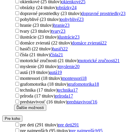
okienkové (25 titulov)
okienkové
25
obrázky (24 titulov)
obrázky
24
dopravné prostriedky (23 titulov)
dopravné prostriedky
23
pohyblivé (23 titulov)
pohyblivé
23
hranie (23 titulov)
hranie
23
tvary (23 titulov)
tvary
23
ilustrácie (23 titulov)
ilustrácie
23
domáce zvieratá (22 titulov)
domáce zvieratá
22
hasiči (22 titulov)
hasiči
22
čísla (21 titulov)
čísla
21
motorické zručnosti (21 titulov)
motorické zručnosti
21
myslenie (20 titulov)
myslenie
20
autá (19 titulov)
autá
19
montessori (18 titulov)
montessori
18
grafomotorika (18 titulov)
grafomotorika
18
technika (17 titulov)
technika
17
príroda (17 titulov)
príroda
17
predstavivosť (16 titulov)
predstavivosť
16
Ďalšie možnosti
Pre koho
pre deti (291 titulov)
pre deti
291
pre najmenších (95 titulov)
pre najmenších
95