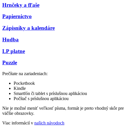
Hrnčeky a fľaše
Papiernictvo
Zápisníky a kalendáre
Hudba
LP platne
Puzzle
Prečítate na zariadeniach:
Pocketbook
Kindle
Smartfón či tablet s príslušnou aplikáciou
Počítač s príslušnou aplikáciou
Nie je možné meniť veľkosť písma, formát je preto vhodný skôr pre
väčšie obrazovky.
Viac informácií v
našich návodoch