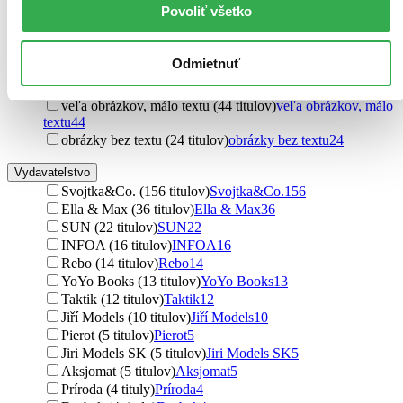
Povoliť všetko
Holly Price (2 tituly)
Holly Price
2
Aimée Chapman (2 tituly)
Aimée Chapman
2
Ďalšie možnosti
Odmietnuť
Obrázky a text
veľa obrázkov, málo textu (44 titulov)
veľa obrázkov, málo
textu
44
obrázky bez textu (24 titulov)
obrázky bez textu
24
Vydavateľstvo
Svojtka&Co. (156 titulov)
Svojtka&Co.
156
Ella & Max (36 titulov)
Ella & Max
36
SUN (22 titulov)
SUN
22
INFOA (16 titulov)
INFOA
16
Rebo (14 titulov)
Rebo
14
YoYo Books (13 titulov)
YoYo Books
13
Taktik (12 titulov)
Taktik
12
Jiří Models (10 titulov)
Jiří Models
10
Pierot (5 titulov)
Pierot
5
Jiri Models SK (5 titulov)
Jiri Models SK
5
Aksjomat (5 titulov)
Aksjomat
5
Príroda (4 tituly)
Príroda
4