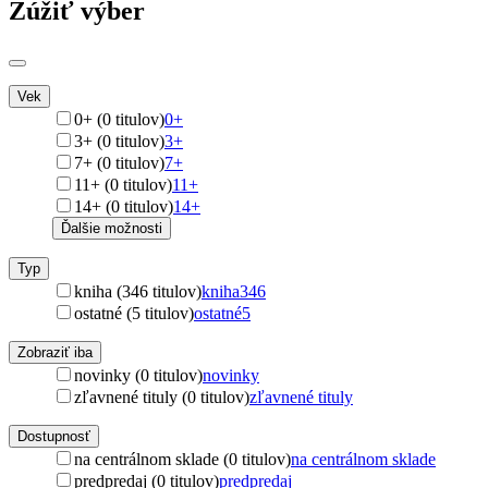
Zúžiť výber
Vek
0+ (0 titulov)
0+
3+ (0 titulov)
3+
7+ (0 titulov)
7+
11+ (0 titulov)
11+
14+ (0 titulov)
14+
Ďalšie možnosti
Typ
kniha (346 titulov)
kniha
346
ostatné (5 titulov)
ostatné
5
Zobraziť iba
novinky (0 titulov)
novinky
zľavnené tituly (0 titulov)
zľavnené tituly
Dostupnosť
na centrálnom sklade (0 titulov)
na centrálnom sklade
predpredaj (0 titulov)
predpredaj