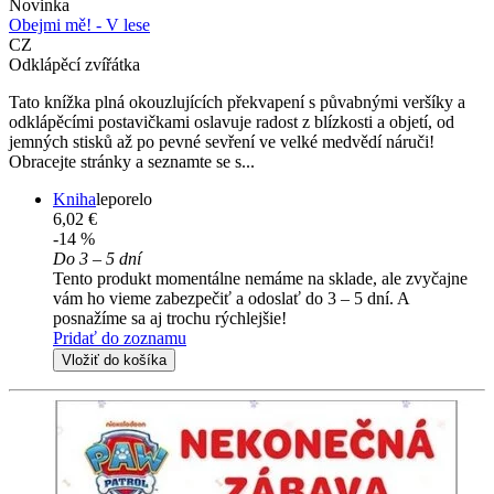
Novinka
Obejmi mě! - V lese
CZ
Odklápěcí zvířátka
Tato knížka plná okouzlujících překvapení s půvabnými veršíky a
odklápěcími postavičkami oslavuje radost z blízkosti a objetí, od
jemných stisků až po pevné sevření ve velké medvědí náruči!
Obracejte stránky a seznamte se s...
Kniha
leporelo
6,02 €
-14 %
Do 3 – 5 dní
Tento produkt momentálne nemáme na sklade, ale zvyčajne
vám ho vieme zabezpečiť a odoslať do 3 – 5 dní. A
posnažíme sa aj trochu rýchlejšie!
Pridať do zoznamu
Vložiť do košíka