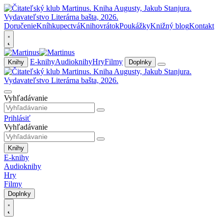
Doručenie
Kníhkupectvá
Knihovrátok
Poukážky
Knižný blog
Kontakt
E-knihy
Audioknihy
Hry
Filmy
Knihy
Doplnky
Vyhľadávanie
Prihlásiť
Vyhľadávanie
Knihy
E-knihy
Audioknihy
Hry
Filmy
Doplnky