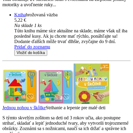
motoriky a uvoľnenie ruky...
Kniha
brožovaná väzba
5,22 €
Na sklade 1 ks
Túto knihu máme síce aktuálne na sklade, máme však už iba
posledné kusy. Ak ju chcete mať rýchlo, ponáhľajte sa!
Dodanie ďalších môže trvať dlhšie, zvyčajne do 9 dní.
Pridať do zoznamu
Vložiť do košíka
Jednou nohou v škôlke
Strihanie a lepenie pre malé deti
S týmto skvelým zošitom sa deti od 3 rokov učia, ako postupne
strihať, skladať a lepiť jednoduché tvary, aby vytvorili trojrozmerné
obrázky. Zoznámi sa s nožnicami, naučí sa ich držať a správne ich