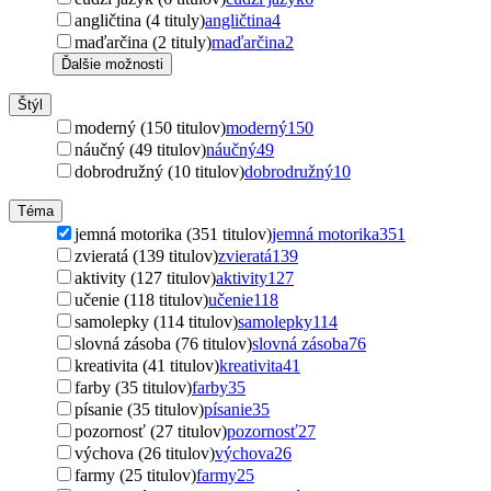
angličtina (4 tituly)
angličtina
4
maďarčina (2 tituly)
maďarčina
2
Ďalšie možnosti
Štýl
moderný (150 titulov)
moderný
150
náučný (49 titulov)
náučný
49
dobrodružný (10 titulov)
dobrodružný
10
Téma
jemná motorika (351 titulov)
jemná motorika
351
zvieratá (139 titulov)
zvieratá
139
aktivity (127 titulov)
aktivity
127
učenie (118 titulov)
učenie
118
samolepky (114 titulov)
samolepky
114
slovná zásoba (76 titulov)
slovná zásoba
76
kreativita (41 titulov)
kreativita
41
farby (35 titulov)
farby
35
písanie (35 titulov)
písanie
35
pozornosť (27 titulov)
pozornosť
27
výchova (26 titulov)
výchova
26
farmy (25 titulov)
farmy
25