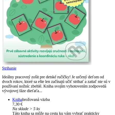
Strihanie
Ideálny pracovný zošit pre detské ručičky! Je určený deťom od
dvoch rokov, ktoré sa ešte len začínajú učiť strihať a zatiaľ nie sú v
používaní nožníc zbehlé. Kniha svojím vyhotovením zodpovedá
vývojovej fáze dieťaťa...
Kniha
brožovaná väzba
7,30 €
Na sklade > 5 ks
Táto kniha sa môže na cestu ku vám vybrať prakticky