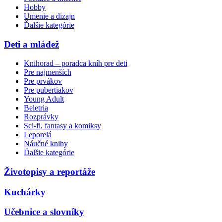
Hobby
Umenie a dizajn
Ďalšie kategórie
Deti a mládež
Knihorad – poradca kníh pre deti
Pre najmenších
Pre prvákov
Pre pubertiakov
Young Adult
Beletria
Rozprávky
Sci-fi, fantasy a komiksy
Leporelá
Náučné knihy
Ďalšie kategórie
Životopisy a reportáže
Kuchárky
Učebnice a slovníky