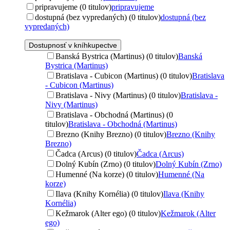
pripravujeme (0 titulov)
pripravujeme
dostupná (bez vypredaných) (0 titulov)
dostupná (bez
vypredaných)
Dostupnosť v kníhkupectve
Banská Bystrica (Martinus) (0 titulov)
Banská
Bystrica (Martinus)
Bratislava - Cubicon (Martinus) (0 titulov)
Bratislava
- Cubicon (Martinus)
Bratislava - Nivy (Martinus) (0 titulov)
Bratislava -
Nivy (Martinus)
Bratislava - Obchodná (Martinus) (0
titulov)
Bratislava - Obchodná (Martinus)
Brezno (Knihy Brezno) (0 titulov)
Brezno (Knihy
Brezno)
Čadca (Arcus) (0 titulov)
Čadca (Arcus)
Dolný Kubín (Zrno) (0 titulov)
Dolný Kubín (Zrno)
Humenné (Na korze) (0 titulov)
Humenné (Na
korze)
Ilava (Knihy Kornélia) (0 titulov)
Ilava (Knihy
Kornélia)
Kežmarok (Alter ego) (0 titulov)
Kežmarok (Alter
ego)