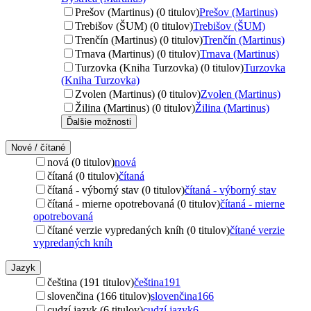
Prešov (Martinus) (0 titulov)
Prešov (Martinus)
Trebišov (ŠUM) (0 titulov)
Trebišov (ŠUM)
Trenčín (Martinus) (0 titulov)
Trenčín (Martinus)
Trnava (Martinus) (0 titulov)
Trnava (Martinus)
Turzovka (Kniha Turzovka) (0 titulov)
Turzovka
(Kniha Turzovka)
Zvolen (Martinus) (0 titulov)
Zvolen (Martinus)
Žilina (Martinus) (0 titulov)
Žilina (Martinus)
Ďalšie možnosti
Nové / čítané
nová (0 titulov)
nová
čítaná (0 titulov)
čítaná
čítaná - výborný stav (0 titulov)
čítaná - výborný stav
čítaná - mierne opotrebovaná (0 titulov)
čítaná - mierne
opotrebovaná
čítané verzie vypredaných kníh (0 titulov)
čítané verzie
vypredaných kníh
Jazyk
čeština (191 titulov)
čeština
191
slovenčina (166 titulov)
slovenčina
166
cudzí jazyk (6 titulov)
cudzí jazyk
6