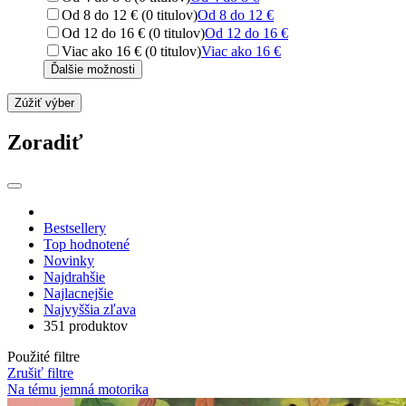
Od 8 do 12 € (0 titulov)
Od 8 do 12 €
Od 12 do 16 € (0 titulov)
Od 12 do 16 €
Viac ako 16 € (0 titulov)
Viac ako 16 €
Ďalšie možnosti
Zúžiť výber
Zoradiť
Bestsellery
Top hodnotené
Novinky
Najdrahšie
Najlacnejšie
Najvyššia zľava
351 produktov
Použité filtre
Zrušiť filtre
Na tému jemná motorika