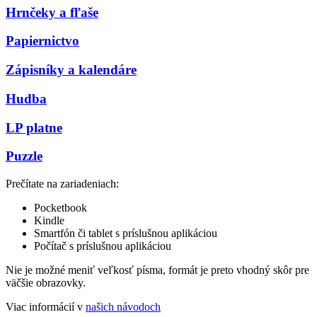
Hrnčeky a fľaše
Papiernictvo
Zápisníky a kalendáre
Hudba
LP platne
Puzzle
Prečítate na zariadeniach:
Pocketbook
Kindle
Smartfón či tablet s príslušnou aplikáciou
Počítač s príslušnou aplikáciou
Nie je možné meniť veľkosť písma, formát je preto vhodný skôr pre
väčšie obrazovky.
Viac informácií v
našich návodoch