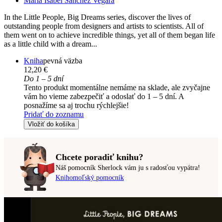
Maria Isabel Sánchez Vegara
In the Little People, Big Dreams series, discover the lives of
outstanding people from designers and artists to scientists. All of
them went on to achieve incredible things, yet all of them began life
as a little child with a dream...
Kniha
pevná väzba
12,20 €
Do 1 – 5 dní
Tento produkt momentálne nemáme na sklade, ale zvyčajne
vám ho vieme zabezpečiť a odoslať do 1 – 5 dní. A
posnažíme sa aj trochu rýchlejšie!
Pridať do zoznamu
Vložiť do košíka
Chcete poradiť knihu?
Náš pomocník Sherlock vám ju s radosťou vypátra!
Knihomoľský pomocník