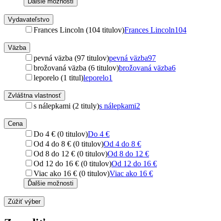
Ďalšie možnosti
Vydavateľstvo
Frances Lincoln (104 titulov)
Frances Lincoln
104
Väzba
pevná väzba (97 titulov)
pevná väzba
97
brožovaná väzba (6 titulov)
brožovaná väzba
6
leporelo (1 titul)
leporelo
1
Zvláštna vlastnosť
s nálepkami (2 tituly)
s nálepkami
2
Cena
Do 4 € (0 titulov)
Do 4 €
Od 4 do 8 € (0 titulov)
Od 4 do 8 €
Od 8 do 12 € (0 titulov)
Od 8 do 12 €
Od 12 do 16 € (0 titulov)
Od 12 do 16 €
Viac ako 16 € (0 titulov)
Viac ako 16 €
Ďalšie možnosti
Zúžiť výber