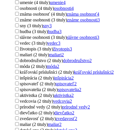
umenie (4 tituly)
umenie
4
osobnosti (4 tituly)
osobnosti
4
známa osobnosť (4 tituly)
známa osobnosť
4
známe osobnosti (3 tituly)
známe osobnosti
3
sny (3 tituly)
sny
3
hudba (3 tituly)
hudba
3
slávne osobnosti (3 tituly)
slávne osobnosti
3
vedec (3 tituly)
vedec
3
životopis (3 tituly)
životopis
3
maliari (2 tituly)
maliari
2
dobrodružstvo (2 tituly)
dobrodružstvo
2
móda (2 tituly)
móda
2
kráľovskí príslušníci (2 tituly)
kráľovskí príslušníci
2
inšpirácia (2 tituly)
inšpirácia
2
spisovateľ (2 tituly)
spisovateľ
2
spisovatelia (2 tituly)
spisovatelia
2
aktivistka (2 tituly)
aktivistka
2
vedcovia (2 tituly)
vedcovia
2
prírodné vedy (2 tituly)
prírodné vedy
2
dievčatko (2 tituly)
dievčatko
2
zvedavosť (2 tituly)
zvedavosť
2
maliar (2 tituly)
maliar
2