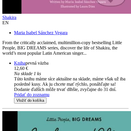
Shakira
EN
Maria Isabel Sánchez Vegara
From the critically acclaimed, multimillion-copy bestselling Little
People, BIG DREAMS series, discover the life of Shakira, the
world’s most popular Latin American singer...
Kniha
pevná väzba
12,60 €
Na sklade 1 ks
Túto knihu máme síce aktuálne na sklade, máme však už iba
posledné kusy. Ak ju chcete mať rýchlo, ponáhľajte sa!
Dodanie ďalších môže trvať dlhšie, zvyčajne do 31 dní.
Pridať do zoznamu
Vložiť do košíka