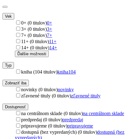
Vek
0+ (0 titulov)
0+
3+ (0 titulov)
3+
7+ (0 titulov)
7+
11+ (0 titulov)
11+
14+ (0 titulov)
14+
Ďalšie možnosti
Typ
kniha (104 titulov)
kniha
104
Zobraziť iba
novinky (0 titulov)
novinky
zľavnené tituly (0 titulov)
zľavnené tituly
Dostupnosť
na centrálnom sklade (0 titulov)
na centrálnom sklade
predpredaj (0 titulov)
predpredaj
pripravujeme (0 titulov)
pripravujeme
dostupná (bez vypredaných) (0 titulov)
dostupná (bez
vypredaných)