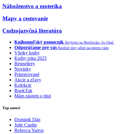
Náboženstvo a ezoterika
Mapy a cestovanie
Cudzojazyčná literatúra
Knihomoľský pomocník
Spýtajte sa Sherlocka, čo čítať
Odporúčame pre vás
Knižné tipy ušité na mieru vám
Všetky knihy
Knihy roka 2025
Bestsellery
Novinky
Pripravované
Akcie a zľavy
Kolekcie
BookTok
Mám záujem o titul
Top autori
Dominik Dán
Julie Caplin
Rebecca Yarros