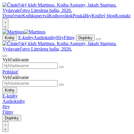
Doručenie
Kníhkupectvá
Knihovrátok
Poukážky
Knižný blog
Kontakt
E-knihy
Audioknihy
Hry
Filmy
Knihy
Doplnky
Vyhľadávanie
Prihlásiť
Vyhľadávanie
Knihy
E-knihy
Audioknihy
Hry
Filmy
Doplnky