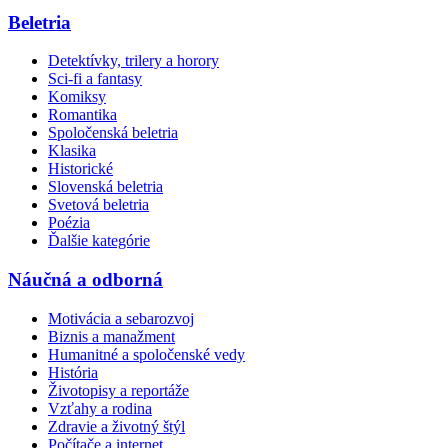
Beletria
Detektívky, trilery a horory
Sci-fi a fantasy
Komiksy
Romantika
Spoločenská beletria
Klasika
Historické
Slovenská beletria
Svetová beletria
Poézia
Ďalšie kategórie
Náučná a odborná
Motivácia a sebarozvoj
Biznis a manažment
Humanitné a spoločenské vedy
História
Životopisy a reportáže
Vzťahy a rodina
Zdravie a životný štýl
Počítače a internet