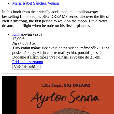
Maria Isabel Sánchez Vegara
In this book from the critically acclaimed, multimillion-copy
bestselling Little People, BIG DREAMS series, discover the life of
Neil Armstrong, the first person to walk on the moon. Little Neil's
dreams took flight when he rode on his first airplane as a
Kniha
pevná väzba
12,00 €
Na sklade 1 ks
Túto knihu máme síce aktuálne na sklade, máme však už iba
posledné kusy. Ak ju chcete mať rýchlo, ponáhľajte sa!
Dodanie ďalších môže trvať dlhšie, zvyčajne do 31 dní.
Pridať do zoznamu
Vložiť do košíka