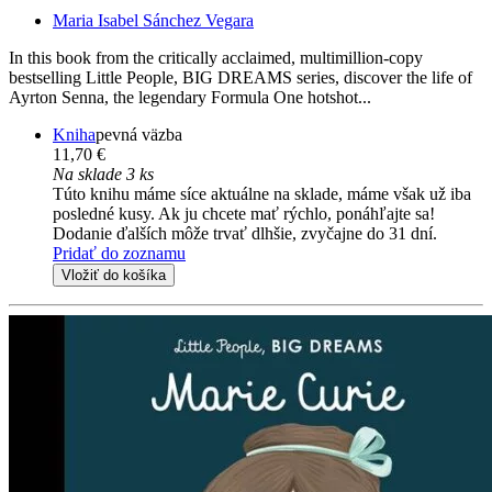
Maria Isabel Sánchez Vegara
In this book from the critically acclaimed, multimillion-copy
bestselling Little People, BIG DREAMS series, discover the life of
Ayrton Senna, the legendary Formula One hotshot...
Kniha
pevná väzba
11,70 €
Na sklade 3 ks
Túto knihu máme síce aktuálne na sklade, máme však už iba
posledné kusy. Ak ju chcete mať rýchlo, ponáhľajte sa!
Dodanie ďalších môže trvať dlhšie, zvyčajne do 31 dní.
Pridať do zoznamu
Vložiť do košíka