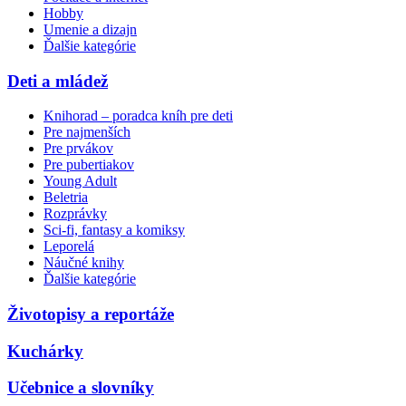
Hobby
Umenie a dizajn
Ďalšie kategórie
Deti a mládež
Knihorad – poradca kníh pre deti
Pre najmenších
Pre prvákov
Pre pubertiakov
Young Adult
Beletria
Rozprávky
Sci-fi, fantasy a komiksy
Leporelá
Náučné knihy
Ďalšie kategórie
Životopisy a reportáže
Kuchárky
Učebnice a slovníky