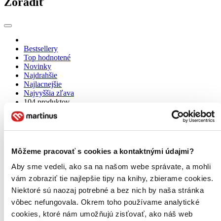
Zoradiť
Bestsellery
Top hodnotené
Novinky
Najdrahšie
Najlacnejšie
Najvyššia zľava
104 produktov
Použité filtre
Zrušiť filtre
Edícia Little People, Big Dreams
Môžeme pracovať s cookies a kontaktnými údajmi?
Aby sme vedeli, ako sa na našom webe správate, a mohli
vám zobraziť tie najlepšie tipy na knihy, zbierame cookies.
Niektoré sú naozaj potrebné a bez nich by naša stránka
vôbec nefungovala. Okrem toho používame analytické
cookies, ktoré nám umožňujú zisťovať, ako náš web