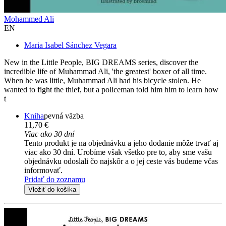
Mohammed Ali
EN
Maria Isabel Sánchez Vegara
New in the Little People, BIG DREAMS series, discover the
incredible life of Muhammad Ali, 'the greatest' boxer of all time.
When he was little, Muhammad Ali had his bicycle stolen. He
wanted to fight the thief, but a policeman told him him to learn how
t
Kniha
pevná väzba
11,70 €
Viac ako 30 dní
Tento produkt je na objednávku a jeho dodanie môže trvať aj
viac ako 30 dní. Urobíme však všetko pre to, aby sme vašu
objednávku odoslali čo najskôr a o jej ceste vás budeme včas
informovať.
Pridať do zoznamu
Vložiť do košíka