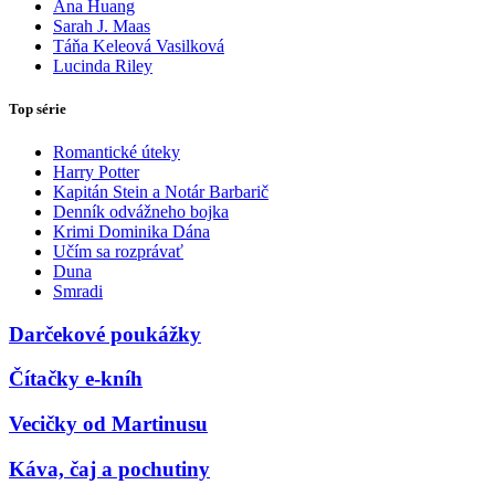
Ana Huang
Sarah J. Maas
Táňa Keleová Vasilková
Lucinda Riley
Top série
Romantické úteky
Harry Potter
Kapitán Stein a Notár Barbarič
Denník odvážneho bojka
Krimi Dominika Dána
Učím sa rozprávať
Duna
Smradi
Darčekové poukážky
Čítačky e-kníh
Vecičky od Martinusu
Káva, čaj a pochutiny