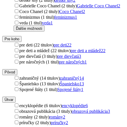
detské sny (2 tituly)
detské sny
2
Gabrielle Coco Chanel (2 tituly)
Gabrielle Coco Chanel
2
Coco Chanel (2 tituly)
Coco Chanel
2
feminizmus (1 titul)
feminizmus
1
veda (1 titul)
veda
1
Ďalšie možnosti
Pre koho
pre deti (22 titulov)
pre deti
22
pre deti a mládež (22 titulov)
pre deti a mládež
22
pre dievčatá (3 tituly)
pre dievčatá
3
pre náročných (1 titul)
pre náročných
1
Pôvod
zahraničný (14 titulov)
zahraničný
14
Španielsko (13 titulov)
Španielsko
13
Spojené štáty (1 titul)
Spojené štáty
1
Útvar
encyklopédie (6 titulov)
encyklopédie
6
obrazová publikácia (3 tituly)
obrazová publikácia
3
romány (2 tituly)
romány
2
príručky (2 tituly)
príručky
2