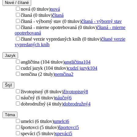
Nové / čítané
nová (0 titulov)
nová
čítaná (0 titulov)
čítaná
čítaná - výborný stav (0 titulov)
čítaná - výborný stav
čítaná - mierne opotrebovaná (0 titulov)
čítaná - mierne
opotrebovaná
čítané verzie vypredaných kníh (0 titulov)
čítané verzie
vypredaných kníh
Jazyk
angličtina (104 titulov)
angličtina
104
cudzí jazyk (104 titulov)
cudzí jazyk
104
nemčina (2 tituly)
nemčina
2
Štýl
životopisný (8 titulov)
životopisný
8
náučný (6 titulov)
náučný
6
dobrodružný (4 tituly)
dobrodružný
4
Téma
umelci (6 titulov)
umelci
6
športovci (5 titulov)
športovci
5
speváci (5 titulov)
speváci
5