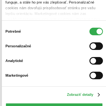
funguje, a stále ho pre vás zlepšovať. Personalizačné
cookies nám dovoľujú prispôsobovať stránku pre vašu
lepšiu orientáciu. Marketingové cookies nám zas
umožňujú zobrazenie relevantnej reklamy. Niektoré údaje
zdieľame aj s tretími stranami. Veľmi by nám pomohlo,
Výber
keby sme mohli používať všetky tieto cookies. Ďakujeme!
Potrebné
súhlasu
Personalizačné
Analytické
Marketingové
Zobraziť detaily
Astrid Lindgren
EN