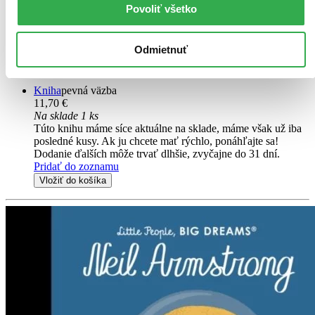
Maria Isabel Sánchez Vegara
Povoliť všetko
In this book from the critically acclaimed, multimillion-copy
bestselling Little People, BIG DREAMS series, discover how Astrid
Odmietnuť
Lindgren grew up to become one of the world's best-loved authors,
and the creator of the irresistible Pippi Longstocking...
Kniha
pevná väzba
11,70 €
Na sklade 1 ks
Túto knihu máme síce aktuálne na sklade, máme však už iba
posledné kusy. Ak ju chcete mať rýchlo, ponáhľajte sa!
Dodanie ďalších môže trvať dlhšie, zvyčajne do 31 dní.
Pridať do zoznamu
Vložiť do košíka