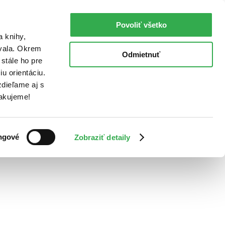
Povoliť všetko
a knihy,
ovala. Okrem
Odmietnuť
stále ho pre
u orientáciu.
dieľame aj s
Ďakujeme!
ngové
Zobraziť detaily