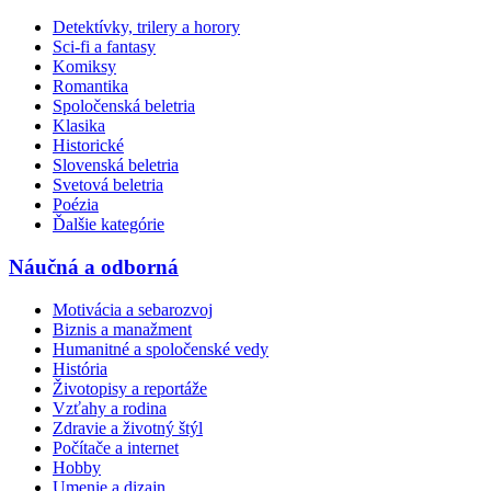
Detektívky, trilery a horory
Sci-fi a fantasy
Komiksy
Romantika
Spoločenská beletria
Klasika
Historické
Slovenská beletria
Svetová beletria
Poézia
Ďalšie kategórie
Náučná a odborná
Motivácia a sebarozvoj
Biznis a manažment
Humanitné a spoločenské vedy
História
Životopisy a reportáže
Vzťahy a rodina
Zdravie a životný štýl
Počítače a internet
Hobby
Umenie a dizajn