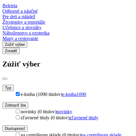
Beletria
Odborné a náučné
Pre deti a mládež
Životopisy a reportáže
Učebnice a slovníky
Náboženstvo a ezoterika
Mapy a cestovanie
Zúžiť výber
Zoradiť
Zúžiť výber
Typ
e-kniha (1090 titulov)
e-kniha
1090
Zobraziť iba
novinky (0 titulov)
novinky
zľavnené tituly (0 titulov)
zľavnené tituly
Dostupnosť
na centrálnom sklade (0 titulov)
na centrálnom sklade