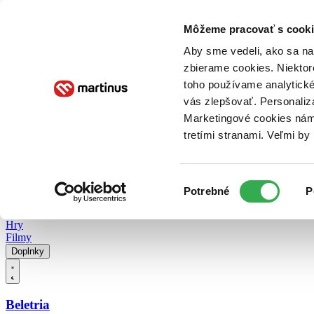
Doručenie
Kníhkupectvá
Knihovrátok
Poukážky
Knižný blog
Kontakt
Môžeme pracovať s cooki
Aby sme vedeli, ako sa na 
zbierame cookies. Niektor
E-knihy
Audioknihy
Hry
Filmy
Knihy
Doplnky
toho používame analytické
vás zlepšovať. Personaliz
Vyhľadávanie
Marketingové cookies nám 
tretími stranami. Veľmi b
Prihlásiť
Vyhľadávanie
Výber
Knihy
Potrebné
P
súhlasu
E-knihy
Audioknihy
Hry
Filmy
Doplnky
Beletria