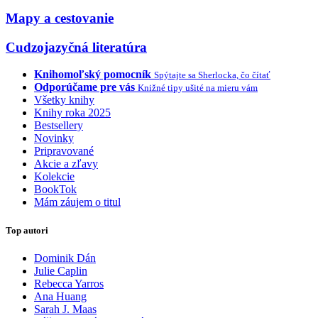
Mapy a cestovanie
Cudzojazyčná literatúra
Knihomoľský pomocník
Spýtajte sa Sherlocka, čo čítať
Odporúčame pre vás
Knižné tipy ušité na mieru vám
Všetky knihy
Knihy roka 2025
Bestsellery
Novinky
Pripravované
Akcie a zľavy
Kolekcie
BookTok
Mám záujem o titul
Top autori
Dominik Dán
Julie Caplin
Rebecca Yarros
Ana Huang
Sarah J. Maas