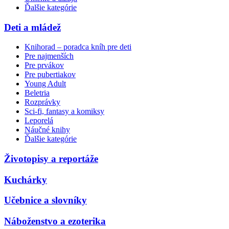
Ďalšie kategórie
Deti a mládež
Knihorad – poradca kníh pre deti
Pre najmenších
Pre prvákov
Pre pubertiakov
Young Adult
Beletria
Rozprávky
Sci-fi, fantasy a komiksy
Leporelá
Náučné knihy
Ďalšie kategórie
Životopisy a reportáže
Kuchárky
Učebnice a slovníky
Náboženstvo a ezoterika