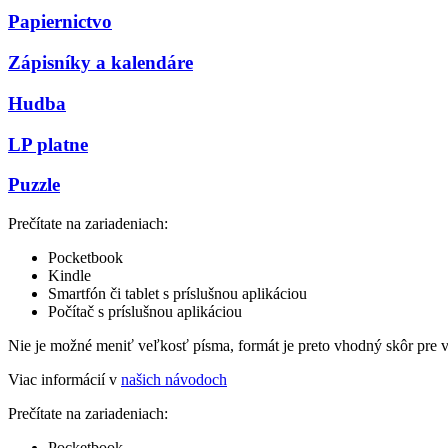
Papiernictvo
Zápisníky a kalendáre
Hudba
LP platne
Puzzle
Prečítate na zariadeniach:
Pocketbook
Kindle
Smartfón či tablet s príslušnou aplikáciou
Počítač s príslušnou aplikáciou
Nie je možné meniť veľkosť písma, formát je preto vhodný skôr pre 
Viac informácií v
našich návodoch
Prečítate na zariadeniach:
Pocketbook