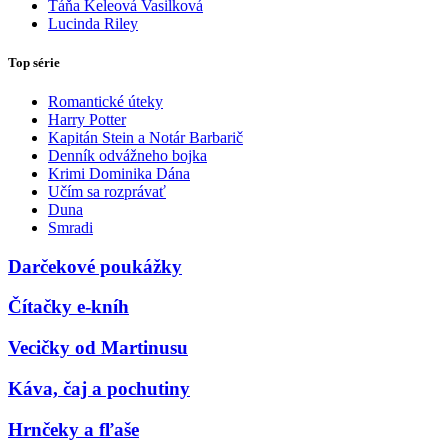
Táňa Keleová Vasilková
Lucinda Riley
Top série
Romantické úteky
Harry Potter
Kapitán Stein a Notár Barbarič
Denník odvážneho bojka
Krimi Dominika Dána
Učím sa rozprávať
Duna
Smradi
Darčekové poukážky
Čítačky e-kníh
Vecičky od Martinusu
Káva, čaj a pochutiny
Hrnčeky a fľaše