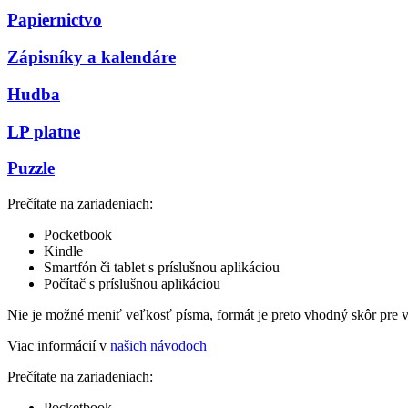
Papiernictvo
Zápisníky a kalendáre
Hudba
LP platne
Puzzle
Prečítate na zariadeniach:
Pocketbook
Kindle
Smartfón či tablet s príslušnou aplikáciou
Počítač s príslušnou aplikáciou
Nie je možné meniť veľkosť písma, formát je preto vhodný skôr pre 
Viac informácií v
našich návodoch
Prečítate na zariadeniach:
Pocketbook