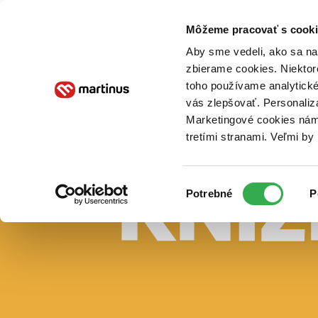
Doručenie
Kníhkupectvá
Knihovrátok
Poukážky
Knižný blog
Kontakt
Môžeme pracovať s cooki
Aby sme vedeli, ako sa na 
zbierame cookies. Niektor
E-knihy
Audioknihy
Hry
Filmy
Knihy
Doplnky
toho používame analytické
vás zlepšovať. Personaliz
Vyhľadávanie
Marketingové cookies nám 
tretími stranami. Veľmi b
Prihlásiť
Vyhľadávanie
Výber
Knihy
Potrebné
P
súhlasu
E-knihy
Audioknihy
Hry
Filmy
Doplnky
Beletria