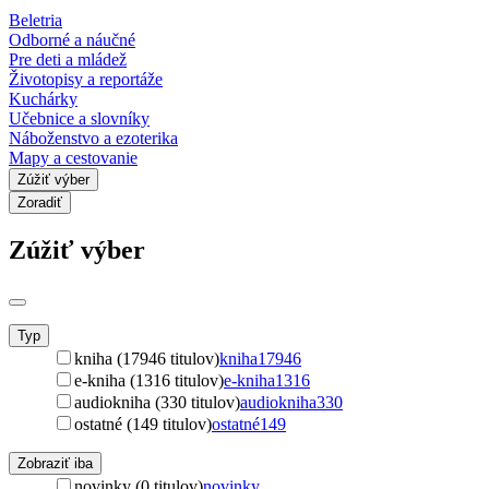
Beletria
Odborné a náučné
Pre deti a mládež
Životopisy a reportáže
Kuchárky
Učebnice a slovníky
Náboženstvo a ezoterika
Mapy a cestovanie
Zúžiť výber
Zoradiť
Zúžiť výber
Typ
kniha (17946 titulov)
kniha
17946
e-kniha (1316 titulov)
e-kniha
1316
audiokniha (330 titulov)
audiokniha
330
ostatné (149 titulov)
ostatné
149
Zobraziť iba
novinky (0 titulov)
novinky