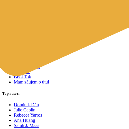
Mapy a cestovanie
Cudzojazyčná literatúra
Knihomoľský pomocník
Spýtajte sa Sherlocka, čo čítať
Odporúčame pre vás
Knižné tipy ušité na mieru vám
Všetky knihy
Knihy roka 2025
Bestsellery
Novinky
Pripravované
Akcie a zľavy
Kolekcie
BookTok
Mám záujem o titul
Top autori
Dominik Dán
Julie Caplin
Rebecca Yarros
Ana Huang
Sarah J. Maas