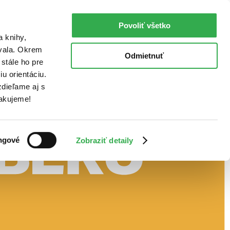
Povoliť všetko
a knihy,
ovala. Okrem
Odmietnuť
stále ho pre
u orientáciu.
dieľame aj s
Ďakujeme!
ngové
Zobraziť detaily