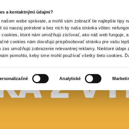
es a kontaktnými údajmi?
našom webe správate, a mohli vám zobraziť tie najlepšie tipy n
é sú naozaj potrebné a bez nich by naša stránka vôbec nefung
 cookies, ktoré nám umožňujú zisťovať, ako náš web funguje, a 
ačné cookies nám dovoľujú prispôsobovať stránku pre vašu lepši
zas umožňujú zobrazenie relevantnej reklamy. Niektoré údaje z
y nám pomohlo, keby sme mohli používať všetky tieto cookies. 
ersonalizačné
Analytické
Marketi