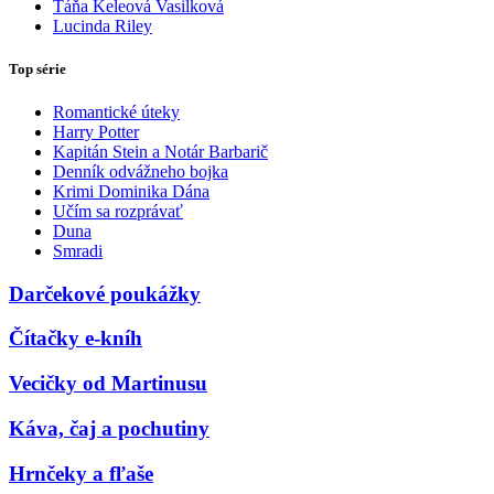
Táňa Keleová Vasilková
Lucinda Riley
Top série
Romantické úteky
Harry Potter
Kapitán Stein a Notár Barbarič
Denník odvážneho bojka
Krimi Dominika Dána
Učím sa rozprávať
Duna
Smradi
Darčekové poukážky
Čítačky e-kníh
Vecičky od Martinusu
Káva, čaj a pochutiny
Hrnčeky a fľaše