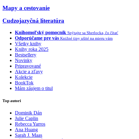
Mapy a cestovanie
Cudzojazyčná literatúra
Knihomoľský pomocník
Spýtajte sa Sherlocka, čo čítať
Odporúčame pre vás
Knižné tipy ušité na mieru vám
Všetky knihy
Knihy roka 2025
Bestsellery
Novinky
Pripravované
Akcie a zľavy
Kolekcie
BookTok
Mám záujem o titul
Top autori
Dominik Dán
Julie Caplin
Rebecca Yarros
Ana Huang
Sarah J. Maas