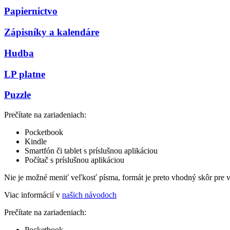
Papiernictvo
Zápisníky a kalendáre
Hudba
LP platne
Puzzle
Prečítate na zariadeniach:
Pocketbook
Kindle
Smartfón či tablet s príslušnou aplikáciou
Počítač s príslušnou aplikáciou
Nie je možné meniť veľkosť písma, formát je preto vhodný skôr pre 
Viac informácií v
našich návodoch
Prečítate na zariadeniach:
Pocketbook