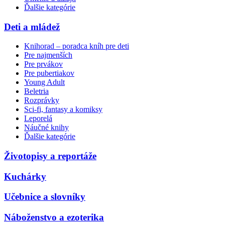
Ďalšie kategórie
Deti a mládež
Knihorad – poradca kníh pre deti
Pre najmenších
Pre prvákov
Pre pubertiakov
Young Adult
Beletria
Rozprávky
Sci-fi, fantasy a komiksy
Leporelá
Náučné knihy
Ďalšie kategórie
Životopisy a reportáže
Kuchárky
Učebnice a slovníky
Náboženstvo a ezoterika