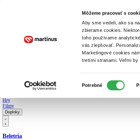
Doručenie
Kníhkupectvá
Knihovrátok
Poukážky
Knižný blog
Kontakt
Môžeme pracovať s cooki
Aby sme vedeli, ako sa na 
zbierame cookies. Niektor
E-knihy
Audioknihy
Hry
Filmy
Knihy
Doplnky
toho používame analytické
vás zlepšovať. Personaliz
Vyhľadávanie
Marketingové cookies nám 
tretími stranami. Veľmi b
Prihlásiť
Vyhľadávanie
Výber
Knihy
Potrebné
P
súhlasu
E-knihy
Audioknihy
Hry
Filmy
Doplnky
Beletria