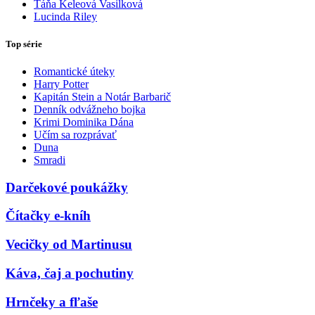
Táňa Keleová Vasilková
Lucinda Riley
Top série
Romantické úteky
Harry Potter
Kapitán Stein a Notár Barbarič
Denník odvážneho bojka
Krimi Dominika Dána
Učím sa rozprávať
Duna
Smradi
Darčekové poukážky
Čítačky e-kníh
Vecičky od Martinusu
Káva, čaj a pochutiny
Hrnčeky a fľaše