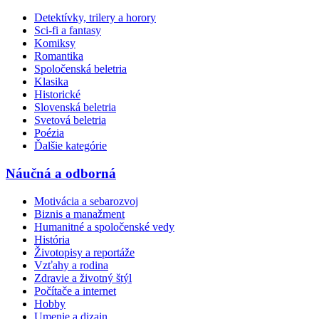
Detektívky, trilery a horory
Sci-fi a fantasy
Komiksy
Romantika
Spoločenská beletria
Klasika
Historické
Slovenská beletria
Svetová beletria
Poézia
Ďalšie kategórie
Náučná a odborná
Motivácia a sebarozvoj
Biznis a manažment
Humanitné a spoločenské vedy
História
Životopisy a reportáže
Vzťahy a rodina
Zdravie a životný štýl
Počítače a internet
Hobby
Umenie a dizajn