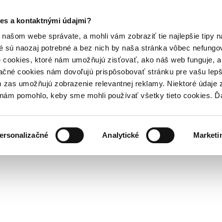
es a kontaktnými údajmi?
našom webe správate, a mohli vám zobraziť tie najlepšie tipy n
é sú naozaj potrebné a bez nich by naša stránka vôbec nefung
 cookies, ktoré nám umožňujú zisťovať, ako náš web funguje, a 
ačné cookies nám dovoľujú prispôsobovať stránku pre vašu lepši
zas umožňujú zobrazenie relevantnej reklamy. Niektoré údaje z
y nám pomohlo, keby sme mohli používať všetky tieto cookies. 
ersonalizačné
Analytické
Marketi