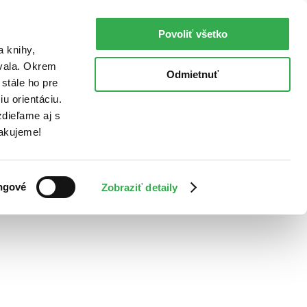
Povoliť všetko
a knihy,
ovala. Okrem
Odmietnuť
stále ho pre
u orientáciu.
dieľame aj s
Ďakujeme!
ngové
Zobraziť detaily