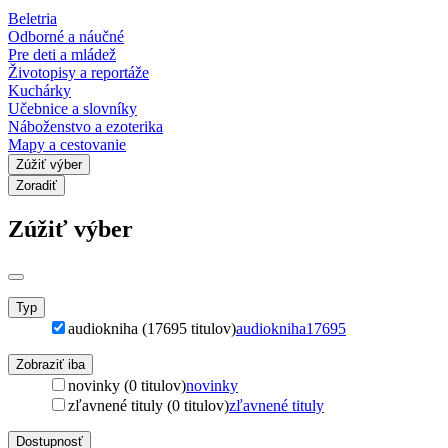
Beletria
Odborné a náučné
Pre deti a mládež
Životopisy a reportáže
Kuchárky
Učebnice a slovníky
Náboženstvo a ezoterika
Mapy a cestovanie
Zúžiť výber
Zoradiť
Zúžiť výber
Typ
audiokniha (17695 titulov)
audiokniha
17695
Zobraziť iba
novinky (0 titulov)
novinky
zľavnené tituly (0 titulov)
zľavnené tituly
Dostupnosť