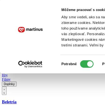
Doručenie
Kníhkupectvá
Knihovrátok
Poukážky
Knižný blog
Kontakt
Môžeme pracovať s cooki
Aby sme vedeli, ako sa na 
zbierame cookies. Niektor
E-knihy
Audioknihy
Hry
Filmy
Knihy
Doplnky
toho používame analytické
vás zlepšovať. Personaliz
Vyhľadávanie
Marketingové cookies nám 
tretími stranami. Veľmi b
Prihlásiť
Vyhľadávanie
Výber
Knihy
Potrebné
P
súhlasu
E-knihy
Audioknihy
Hry
Filmy
Doplnky
Beletria