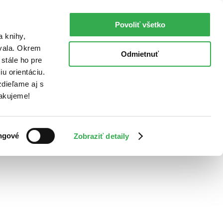
Povoliť všetko
a knihy,
ovala. Okrem
Odmietnuť
stále ho pre
u orientáciu.
dieľame aj s
Ďakujeme!
ngové
Zobraziť detaily