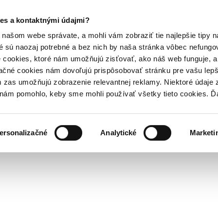
es a kontaktnými údajmi?
našom webe správate, a mohli vám zobraziť tie najlepšie tipy n
é sú naozaj potrebné a bez nich by naša stránka vôbec nefung
 cookies, ktoré nám umožňujú zisťovať, ako náš web funguje, a 
ačné cookies nám dovoľujú prispôsobovať stránku pre vašu lepši
zas umožňujú zobrazenie relevantnej reklamy. Niektoré údaje z
y nám pomohlo, keby sme mohli používať všetky tieto cookies. 
ersonalizačné
Analytické
Marketi