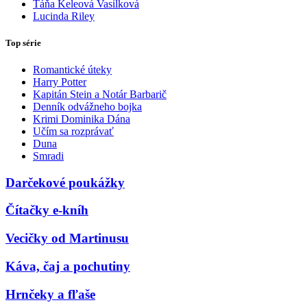
Táňa Keleová Vasilková
Lucinda Riley
Top série
Romantické úteky
Harry Potter
Kapitán Stein a Notár Barbarič
Denník odvážneho bojka
Krimi Dominika Dána
Učím sa rozprávať
Duna
Smradi
Darčekové poukážky
Čítačky e-kníh
Vecičky od Martinusu
Káva, čaj a pochutiny
Hrnčeky a fľaše