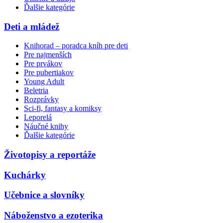
Ďalšie kategórie
Deti a mládež
Knihorad – poradca kníh pre deti
Pre najmenších
Pre prvákov
Pre pubertiakov
Young Adult
Beletria
Rozprávky
Sci-fi, fantasy a komiksy
Leporelá
Náučné knihy
Ďalšie kategórie
Životopisy a reportáže
Kuchárky
Učebnice a slovníky
Náboženstvo a ezoterika