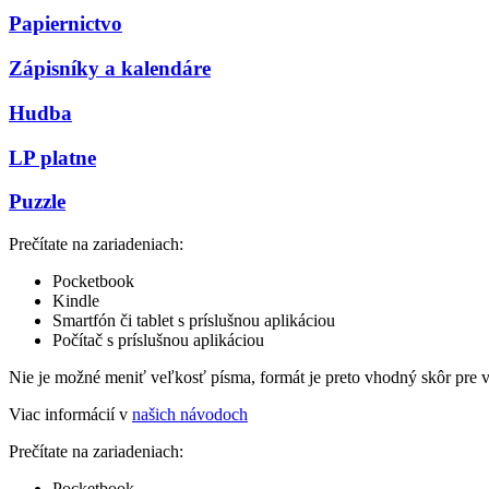
Papiernictvo
Zápisníky a kalendáre
Hudba
LP platne
Puzzle
Prečítate na zariadeniach:
Pocketbook
Kindle
Smartfón či tablet s príslušnou aplikáciou
Počítač s príslušnou aplikáciou
Nie je možné meniť veľkosť písma, formát je preto vhodný skôr pre 
Viac informácií v
našich návodoch
Prečítate na zariadeniach:
Pocketbook