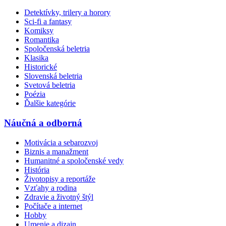
Detektívky, trilery a horory
Sci-fi a fantasy
Komiksy
Romantika
Spoločenská beletria
Klasika
Historické
Slovenská beletria
Svetová beletria
Poézia
Ďalšie kategórie
Náučná a odborná
Motivácia a sebarozvoj
Biznis a manažment
Humanitné a spoločenské vedy
História
Životopisy a reportáže
Vzťahy a rodina
Zdravie a životný štýl
Počítače a internet
Hobby
Umenie a dizajn