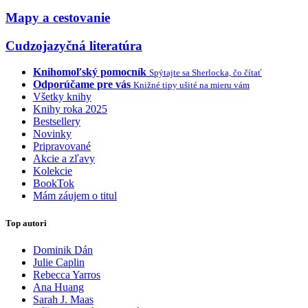
Mapy a cestovanie
Cudzojazyčná literatúra
Knihomoľský pomocník
Spýtajte sa Sherlocka, čo čítať
Odporúčame pre vás
Knižné tipy ušité na mieru vám
Všetky knihy
Knihy roka 2025
Bestsellery
Novinky
Pripravované
Akcie a zľavy
Kolekcie
BookTok
Mám záujem o titul
Top autori
Dominik Dán
Julie Caplin
Rebecca Yarros
Ana Huang
Sarah J. Maas