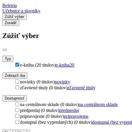
Beletria
Učebnice a slovníky
Zúžiť výber
Zoradiť
Zúžiť výber
Typ
e-kniha (20 titulov)
e-kniha
20
Zobraziť iba
novinky (0 titulov)
novinky
zľavnené tituly (0 titulov)
zľavnené tituly
Dostupnosť
na centrálnom sklade (0 titulov)
na centrálnom sklade
predpredaj (0 titulov)
predpredaj
pripravujeme (0 titulov)
pripravujeme
dostupná (bez vypredaných) (0 titulov)
dostupná (bez vypre