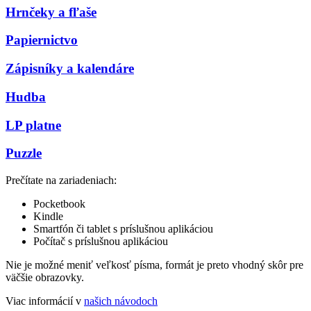
Hrnčeky a fľaše
Papiernictvo
Zápisníky a kalendáre
Hudba
LP platne
Puzzle
Prečítate na zariadeniach:
Pocketbook
Kindle
Smartfón či tablet s príslušnou aplikáciou
Počítač s príslušnou aplikáciou
Nie je možné meniť veľkosť písma, formát je preto vhodný skôr pre
väčšie obrazovky.
Viac informácií v
našich návodoch