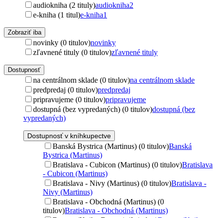
audiokniha (2 tituly)
audiokniha
2
e-kniha (1 titul)
e-kniha
1
Zobraziť iba
novinky (0 titulov)
novinky
zľavnené tituly (0 titulov)
zľavnené tituly
Dostupnosť
na centrálnom sklade (0 titulov)
na centrálnom sklade
predpredaj (0 titulov)
predpredaj
pripravujeme (0 titulov)
pripravujeme
dostupná (bez vypredaných) (0 titulov)
dostupná (bez
vypredaných)
Dostupnosť v kníhkupectve
Banská Bystrica (Martinus) (0 titulov)
Banská
Bystrica (Martinus)
Bratislava - Cubicon (Martinus) (0 titulov)
Bratislava
- Cubicon (Martinus)
Bratislava - Nivy (Martinus) (0 titulov)
Bratislava -
Nivy (Martinus)
Bratislava - Obchodná (Martinus) (0
titulov)
Bratislava - Obchodná (Martinus)