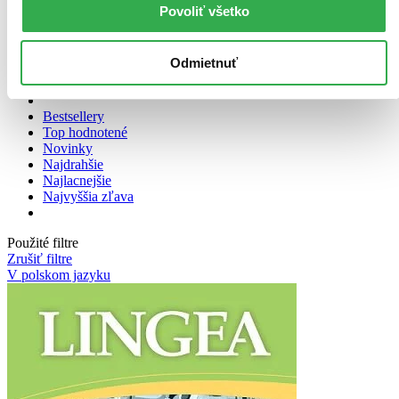
Povoliť všetko
Zoradiť
Odmietnuť
Bestsellery
Top hodnotené
Novinky
Najdrahšie
Najlacnejšie
Najvyššia zľava
Použité filtre
Zrušiť filtre
V polskom jazyku