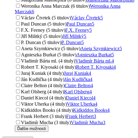
Weronika Anna Marczak (6 titulov)
Weronika Anna
Marczak
6
Václav Čtvrtek (5 titulov)
Václav Čtvrtek
5
Paul Duncan (5 titulov)
Paul Duncan
5
F.X. Feeney (5 titulov)
F.X. Feeney
5
Jiří Militký (5 titulov)
Jiří Militký
5
P. Duncan (5 titulov)
P. Duncan
5
Aneta Szymkiewicz (5 titulov)
Aneta Szymkiewicz
5
Agnieszka Burkat (5 titulov)
Agnieszka Burkat
5
Vladimír Bárta ml. (4 tituly)
Vladimír Bárta ml.
4
Robert T. Kiyosaki (4 tituly)
Robert T. Kiyosaki
4
Juraj Kuniak (4 tituly)
Juraj Kuniak
4
Ján Kudlička (4 tituly)
Ján Kudlička
4
Claire Belton (4 tituly)
Claire Belton
4
Karl Olsberg (4 tituly)
Karl Olsberg
4
Daniel Kiecol (4 tituly)
Daniel Kiecol
4
Viktor Uherka (4 tituly)
Viktor Uherka
4
Kidkiddos Books (4 tituly)
Kidkiddos Books
4
Frank Herbert (3 tituly)
Frank Herbert
3
Vladimír Mucha (3 tituly)
Vladimír Mucha
3
Ďalšie možnosti