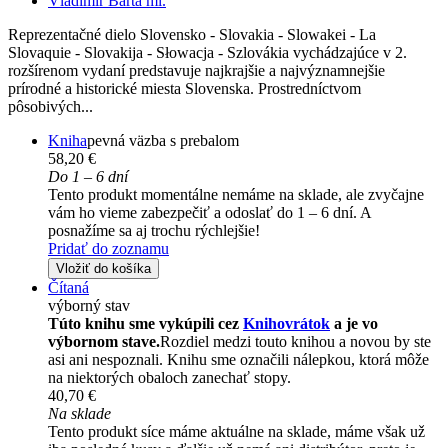
Vladimír Bárta ml.
Reprezentačné dielo Slovensko - Slovakia - Slowakei - La
Slovaquie - Slovakija - Słowacja - Szlovákia vychádzajúce v 2.
rozšírenom vydaní predstavuje najkrajšie a najvýznamnejšie
prírodné a historické miesta Slovenska. Prostredníctvom
pôsobivých...
Kniha
pevná väzba s prebalom
58,20 €
Do 1 – 6 dní
Tento produkt momentálne nemáme na sklade, ale zvyčajne
vám ho vieme zabezpečiť a odoslať do 1 – 6 dní. A
posnažíme sa aj trochu rýchlejšie!
Pridať do zoznamu
Vložiť do košíka
Čítaná
výborný stav
Túto knihu sme vykúpili cez
Knihovrátok
a je vo
výbornom stave.
Rozdiel medzi touto knihou a novou by ste
asi ani nespoznali. Knihu sme označili nálepkou, ktorá môže
na niektorých obaloch zanechať stopy.
40,70 €
Na sklade
Tento produkt síce máme aktuálne na sklade, máme však už