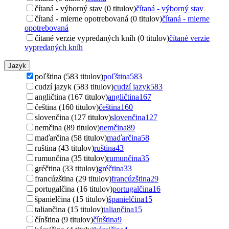
čítaná - výborný stav (0 titulov)
čítaná - výborný stav
čítaná - mierne opotrebovaná (0 titulov)
čítaná - mierne
opotrebovaná
čítané verzie vypredaných kníh (0 titulov)
čítané verzie
vypredaných kníh
Jazyk
poľština (583 titulov)
poľština
583
cudzí jazyk (583 titulov)
cudzí jazyk
583
angličtina (167 titulov)
angličtina
167
čeština (160 titulov)
čeština
160
slovenčina (127 titulov)
slovenčina
127
nemčina (89 titulov)
nemčina
89
maďarčina (58 titulov)
maďarčina
58
ruština (43 titulov)
ruština
43
rumunčina (35 titulov)
rumunčina
35
gréčtina (33 titulov)
gréčtina
33
francúzština (29 titulov)
francúzština
29
portugalčina (16 titulov)
portugalčina
16
španielčina (15 titulov)
španielčina
15
taliančina (15 titulov)
taliančina
15
čínština (9 titulov)
čínština
9