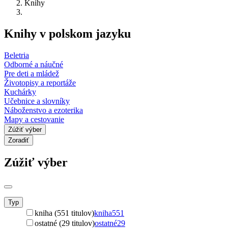
Knihy
Knihy v polskom jazyku
Beletria
Odborné a náučné
Pre deti a mládež
Životopisy a reportáže
Kuchárky
Učebnice a slovníky
Náboženstvo a ezoterika
Mapy a cestovanie
Zúžiť výber
Zoradiť
Zúžiť výber
Typ
kniha (551 titulov)
kniha
551
ostatné (29 titulov)
ostatné
29