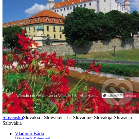
Slovensko
Slovakia - Slowakei - La Slovaquie-Slovakija-Słowacja-
Szlovákia
Vladimír Bárta