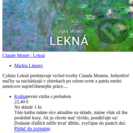
Claude Monet - Lekná
Marina Linares
Cyklus Lekná predstavuje vrchol tvorby Clauda Moneta. Jednotlivé
maľby sa nachádzajú v zbierkach po celom svete a patria medzi
umelcove najobľúbenejšie práce....
Kniha
pevná väzba s prebalom
22,40 €
Na sklade 1 ks
Túto knihu máme síce aktuálne na sklade, máme však už iba
posledné kusy. Ak ju chcete mať rýchlo, ponáhľajte sa!
Dodanie ďalších môže trvať dlhšie, zvyčajne do piatich dní.
Pridať do zoznamu