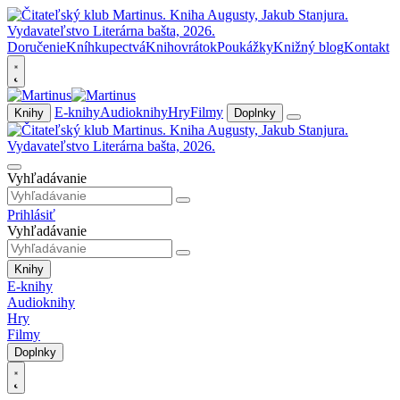
Doručenie
Kníhkupectvá
Knihovrátok
Poukážky
Knižný blog
Kontakt
E-knihy
Audioknihy
Hry
Filmy
Knihy
Doplnky
Vyhľadávanie
Prihlásiť
Vyhľadávanie
Knihy
E-knihy
Audioknihy
Hry
Filmy
Doplnky