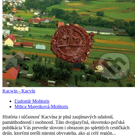
Kacwin - Kacvín
Ľudomír Molitoris
Milica Majeriková-Molitoris
História i súčasnosť Kacvína je plná zaujímavých udalostí,
pamätihodností i osobností. Táto dvojjazyčná, slovensko-poľská
publikácia Vás prevedie slovom i obrazom po spletitých cestičkách
dejín, ktorými prešli miestni obyvatelia, ako aj celý región...