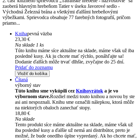
2. časť knižného sprievodcu „Tatranské hrebene - názvoslovie“ sa
zaoberá hlavným hrebeňom Tatier v úseku Javorové sedlo -
Východná Železná brána a všetkými ďalšími hrebeňovými
výbežkami. Sprievodca obsahuje 77 farebných fotografií, pričom
priamo...
Kniha
pevná väzba
23,30 €
Na sklade 1 ks
Túto knihu máme síce aktuálne na sklade, máme však už iba
posledné kusy. Ak ju chcete mať rýchlo, ponáhľajte sa!
Dodanie ďalších môže trvať dlhšie, zvyčajne do 25 dní.
Pridať do zoznamu
Vložiť do košíka
Čítaná
výborný stav
Túto knihu sme vykúpili cez
Knihovrátok
a je vo
výbornom stave.
Rozdiel medzi touto knihou a novou by ste
asi ani nespoznali. Knihu sme označili nálepkou, ktorá môže
na niektorých obaloch zanechať stopy.
18,80 €
Na sklade
Tento produkt síce máme aktuálne na sklade, máme však už
iba posledné kusy a ďalšie už nemá ani distribútor, preto je
možné, že bude onedlho úplne vypredaný. Ak ho chcete mať,