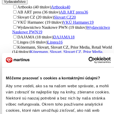
Vydavateľstvo
Artbooks (40 titulov)
Artbooks
40
AB ART press (36 titulov)
AB ART press
36
Slovart CZ (20 titulov)
Slovart CZ
20
VKÚ Harmanec (19 titulov)
VKÚ Harmanec
19
Wydawnictwo Naukowe PWN (19 titulov)
Wydawnictwo
Naukowe PWN
19
DAJAMA (18 titulov)
DAJAMA
18
Lingea (16 titulov)
Lingea
16
Könemann, Slovart, Slovart CZ, Prior Media, Retail World
(14 titulov)
Könemann, Slovart, Slovart CZ, Prior Media,
Retail World
14
SuperNowa (13 titulov)
SuperNowa
13
Könemann (11 titulov)
Könemann
11
Slovart (10 titulov)
Slovart
10
MCU (9 titulov)
MCU
9
Môžeme pracovať s cookies a kontaktnými údajmi?
Filosofia (9 titulov)
Filosofia
9
Aby sme vedeli, ako sa na našom webe správate, a mohli
Rebis (9 titulov)
Rebis
9
Ostravská univerzita (8 titulov)
Ostravská univerzita
8
vám zobraziť tie najlepšie tipy na knihy, zbierame cookies.
Studio Emka (8 titulov)
Studio Emka
8
Niektoré sú naozaj potrebné a bez nich by naša stránka
Artbooks UA (8 titulov)
Artbooks UA
8
vôbec nefungovala. Okrem toho používame analytické
Albatros CZ (7 titulov)
Albatros CZ
7
cookies, ktoré nám umožňujú zisťovať, ako náš web
Wydawnictwo Euterpe (7 titulov)
Wydawnictwo Euterpe
7