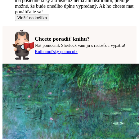
iba posledné kusy a ďalšie už nemá ani distribútor, preto je
možné, že bude onedlho úplne vypredaný. Ak ho chcete mať,
ponáhľajte sa!
Vložiť do košíka
Chcete poradiť knihu?
Náš pomocník Sherlock vám ju s radosťou vypátra!
Knihomoľský pomocník