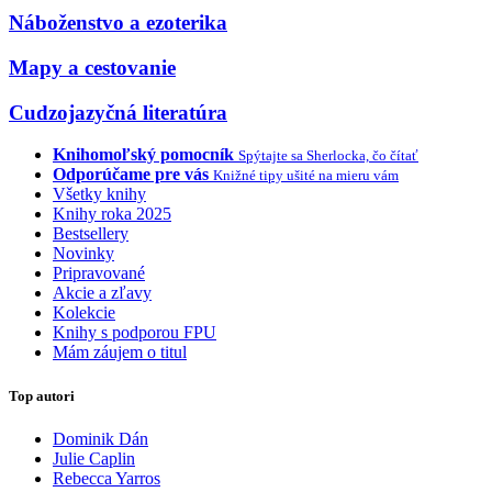
Náboženstvo a ezoterika
Mapy a cestovanie
Cudzojazyčná literatúra
Knihomoľský pomocník
Spýtajte sa Sherlocka, čo čítať
Odporúčame pre vás
Knižné tipy ušité na mieru vám
Všetky knihy
Knihy roka 2025
Bestsellery
Novinky
Pripravované
Akcie a zľavy
Kolekcie
Knihy s podporou FPU
Mám záujem o titul
Top autori
Dominik Dán
Julie Caplin
Rebecca Yarros