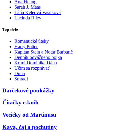
Ana Huang
Sarah J. Maas
Táňa Keleová Vasilková
Lucinda Riley
Top série
Romantické úteky
Harry Potter
Kapitán Stein a Notár Barbarič
Denník odvážneho bojka
Krimi Dominika Dána
Učím sa rozprávať
Duna
Smradi
Darčekové poukážky
Čítačky e-kníh
Vecičky od Martinusu
Káva, čaj a pochutiny