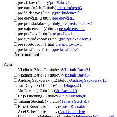
pre žiakov (4 tituly)
pre žiakov
4
pre náročných (3 tituly)
pre náročných
3
pre študentov (3 tituly)
pre študentov
3
pre dievčatá (2 tituly)
pre dievčatá
2
pre predškolákov (2 tituly)
pre predškolákov
2
pre najmenších (2 tituly)
pre najmenších
2
pre prvákov (1 titul)
pre prvákov
1
pre fyzické osoby (1 titul)
pre fyzické osoby
1
pre športovcov (1 titul)
pre športovcov
1
pre kresťanov (1 titul)
pre kresťanov
1
Ďalšie možnosti
Autor
Vladimír Bárta (31 titulov)
Vladimír Bárta
31
Vladimír Barta (14 titulov)
Vladimír Barta
14
Andrzej Sapkowski (12 titulov)
Andrzej Sapkowski
12
Jan Długosz (11 titulov)
Jan Długosz
11
Ján Lacika (10 titulov)
Ján Lacika
10
Hajo Düchting (8 titulov)
Hajo Düchting
8
Tatiana Stachak (7 titulov)
Tatiana Stachak
7
Ernest Rusnák (6 titulov)
Ernest Rusnák
6
Axel Scheffler (6 titulov)
Axel Scheffler
6
Malgorzata Malolepsza (6 titulov)
Malgorzata Malolepsza
6