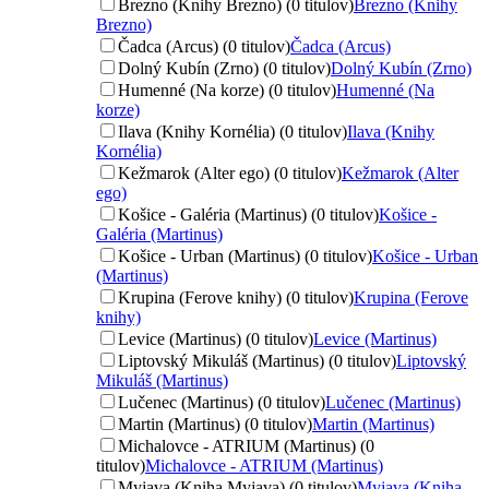
Brezno (Knihy Brezno) (0 titulov)
Brezno (Knihy
Brezno)
Čadca (Arcus) (0 titulov)
Čadca (Arcus)
Dolný Kubín (Zrno) (0 titulov)
Dolný Kubín (Zrno)
Humenné (Na korze) (0 titulov)
Humenné (Na
korze)
Ilava (Knihy Kornélia) (0 titulov)
Ilava (Knihy
Kornélia)
Kežmarok (Alter ego) (0 titulov)
Kežmarok (Alter
ego)
Košice - Galéria (Martinus) (0 titulov)
Košice -
Galéria (Martinus)
Košice - Urban (Martinus) (0 titulov)
Košice - Urban
(Martinus)
Krupina (Ferove knihy) (0 titulov)
Krupina (Ferove
knihy)
Levice (Martinus) (0 titulov)
Levice (Martinus)
Liptovský Mikuláš (Martinus) (0 titulov)
Liptovský
Mikuláš (Martinus)
Lučenec (Martinus) (0 titulov)
Lučenec (Martinus)
Martin (Martinus) (0 titulov)
Martin (Martinus)
Michalovce - ATRIUM (Martinus) (0
titulov)
Michalovce - ATRIUM (Martinus)
Myjava (Kniha Myjava) (0 titulov)
Myjava (Kniha