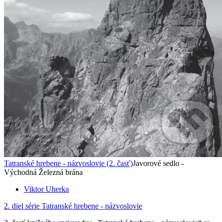
Tatranské hrebene - názvoslovie (2. časť)
Javorové sedlo -
Východná Železná brána
Viktor Uherka
2. diel série
Tatranské hrebene - názvoslovie