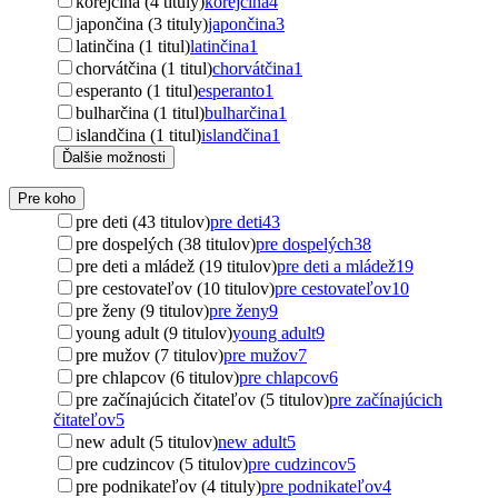
kórejčina (4 tituly)
kórejčina
4
japončina (3 tituly)
japončina
3
latinčina (1 titul)
latinčina
1
chorvátčina (1 titul)
chorvátčina
1
esperanto (1 titul)
esperanto
1
bulharčina (1 titul)
bulharčina
1
islandčina (1 titul)
islandčina
1
Ďalšie možnosti
Pre koho
pre deti (43 titulov)
pre deti
43
pre dospelých (38 titulov)
pre dospelých
38
pre deti a mládež (19 titulov)
pre deti a mládež
19
pre cestovateľov (10 titulov)
pre cestovateľov
10
pre ženy (9 titulov)
pre ženy
9
young adult (9 titulov)
young adult
9
pre mužov (7 titulov)
pre mužov
7
pre chlapcov (6 titulov)
pre chlapcov
6
pre začínajúcich čitateľov (5 titulov)
pre začínajúcich
čitateľov
5
new adult (5 titulov)
new adult
5
pre cudzincov (5 titulov)
pre cudzincov
5
pre podnikateľov (4 tituly)
pre podnikateľov
4