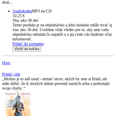
deal...
Audiokniha
MP3 na CD
32,25 €
Viac ako 30 dní
Tento produkt je na objednávku a jeho dodanie môže trvať aj
viac ako 30 dní. Urobíme však všetko pre to, aby sme vašu
objednávku odoslali čo najskôr a o jej ceste vás budeme včas
informovať.
Pridať do zoznamu
Vložiť do košíka
Hore
Pridať citát
Možno je to náš osud - nemať otcov, akých by sme si želali, ale
stále dúfať, že tí­, ktorých máme prerastú samých seba a prekonajú
svoje chyby.