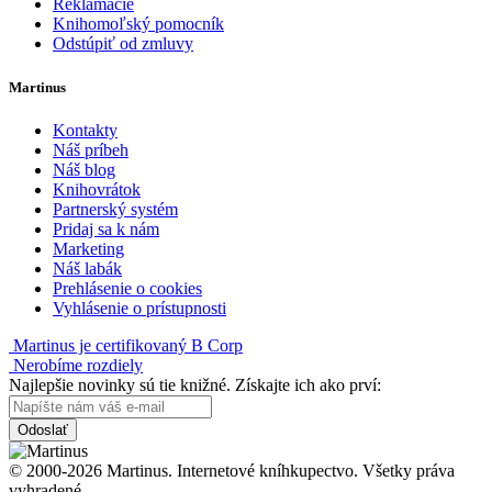
Reklamácie
Knihomoľský pomocník
Odstúpiť od zmluvy
Martinus
Kontakty
Náš príbeh
Náš blog
Knihovrátok
Partnerský systém
Pridaj sa k nám
Marketing
Náš labák
Prehlásenie o cookies
Vyhlásenie o prístupnosti
Martinus je certifikovaný B Corp
Nerobíme rozdiely
Najlepšie novinky sú tie knižné. Získajte ich ako prví:
Odoslať
© 2000-2026 Martinus. Internetové kníhkupectvo. Všetky práva
vyhradené.