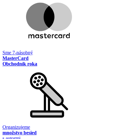
Sme 7-násobný
MasterCard
Obchodník roka
Organizujeme
množstvo besied
s autormi