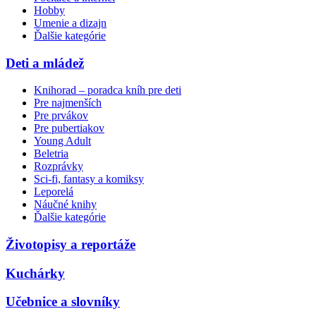
Hobby
Umenie a dizajn
Ďalšie kategórie
Deti a mládež
Knihorad – poradca kníh pre deti
Pre najmenších
Pre prvákov
Pre pubertiakov
Young Adult
Beletria
Rozprávky
Sci-fi, fantasy a komiksy
Leporelá
Náučné knihy
Ďalšie kategórie
Životopisy a reportáže
Kuchárky
Učebnice a slovníky