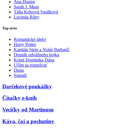
Ana Huang
Sarah J. Maas
Táňa Keleová Vasilková
Lucinda Riley
Top série
Romantické úteky
Harry Potter
Kapitán Stein a Notár Barbarič
Denník odvážneho bojka
Krimi Dominika Dána
Učím sa rozprávať
Duna
Smradi
Darčekové poukážky
Čítačky e-kníh
Vecičky od Martinusu
Káva, čaj a pochutiny