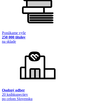
Ponúkame vyše
250 000 titulov
na sklade
Osobný odber
20 kníhkupectiev
po celom Slovensku