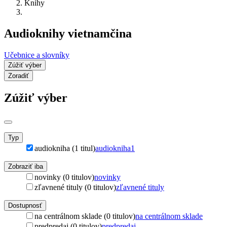
Knihy
Audioknihy vietnamčina
Učebnice a slovníky
Zúžiť výber
Zoradiť
Zúžiť výber
Typ
audiokniha (1 titul)
audiokniha
1
Zobraziť iba
novinky (0 titulov)
novinky
zľavnené tituly (0 titulov)
zľavnené tituly
Dostupnosť
na centrálnom sklade (0 titulov)
na centrálnom sklade
predpredaj (0 titulov)
predpredaj