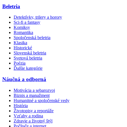
Beletria
Detektívky, trilery a horory
Sci-fi a fantasy
Komiksy
Romantika
Spoločenská beletria
Klasika
Historické
Slovenská beletria
Svetová beletria
Poézia
Ďalšie kategórie
Náučná a odborná
Motivácia a sebarozvoj
Biznis a manažment
Humanitné a spoločenské vedy
História
Životopisy a reportáže
Vzťahy a rodina
Zdravie a životný štýl
Počítače a internet