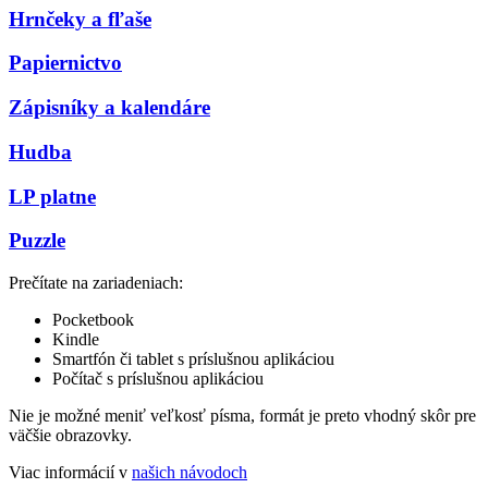
Hrnčeky a fľaše
Papiernictvo
Zápisníky a kalendáre
Hudba
LP platne
Puzzle
Prečítate na zariadeniach:
Pocketbook
Kindle
Smartfón či tablet s príslušnou aplikáciou
Počítač s príslušnou aplikáciou
Nie je možné meniť veľkosť písma, formát je preto vhodný skôr pre
väčšie obrazovky.
Viac informácií v
našich návodoch