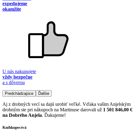
expedujeme
okamžite
U nás nakupujete
vždy bezpečne
a s dôverou
Predchádzajúce
Ďalšie
Aj z drobných vecí sa dajú urobiť veľké. Vďaka vašim Anjelským
drobným ste pri nákupoch na Martinuse darovali už
1 501 846,00 €
na Dobrého Anjela
. Ďakujeme!
Kníhkupectvá