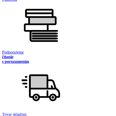
Podporujeme
čítanie
s porozumením
Tovar skladom