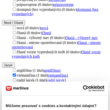
pripravujeme (0 titulov)
pripravujeme
dostupná (bez vypredaných) (0 titulov)
dostupná (bez
vypredaných)
Nové / čítané
nová (0 titulov)
nová
čítaná (0 titulov)
čítaná
čítaná - výborný stav (0 titulov)
čítaná - výborný stav
čítaná - mierne opotrebovaná (0 titulov)
čítaná - mierne
opotrebovaná
čítané verzie vypredaných kníh (0 titulov)
čítané verzie
vypredaných kníh
Jazyk
angličtina (1 titul)
angličtina
1
vietnamčina (1 titul)
vietnamčina
1
cudzí jazyk (1 titul)
cudzí jazyk
1
Vydavateľstvo
Pimsleur (1 titul)
Pimsleur
1
Formát
Môžeme pracovať s cookies a kontaktnými údajmi?
Audiokniha: CD (1 titul)
Audiokniha: CD
1