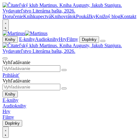
Doručenie
Kníhkupectvá
Knihovrátok
Poukážky
Knižný blog
Kontakt
E-knihy
Audioknihy
Hry
Filmy
Knihy
Doplnky
Vyhľadávanie
Prihlásiť
Vyhľadávanie
Knihy
E-knihy
Audioknihy
Hry
Filmy
Doplnky