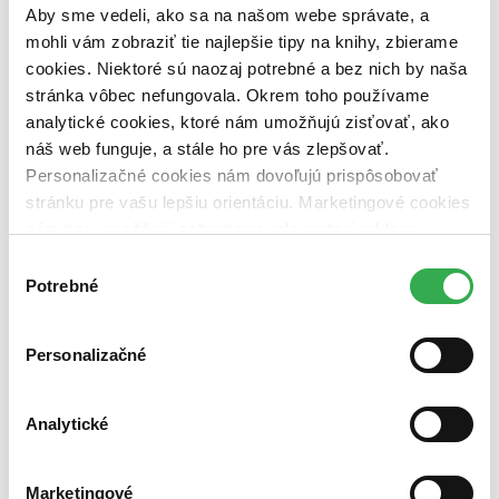
Aby sme vedeli, ako sa na našom webe správate, a
Zúžiť výber
mohli vám zobraziť tie najlepšie tipy na knihy, zbierame
cookies. Niektoré sú naozaj potrebné a bez nich by naša
Zoradiť
stránka vôbec nefungovala. Okrem toho používame
analytické cookies, ktoré nám umožňujú zisťovať, ako
náš web funguje, a stále ho pre vás zlepšovať.
Personalizačné cookies nám dovoľujú prispôsobovať
Bestsellery
stránku pre vašu lepšiu orientáciu. Marketingové cookies
Top hodnotené
Novinky
nám zas umožňujú zobrazenie relevantnej reklamy.
Najdrahšie
Niektoré údaje zdieľame aj s tretími stranami. Veľmi by
Výber
Najlacnejšie
nám pomohlo, keby sme mohli používať všetky tieto
Najvyššia zľava
Potrebné
súhlasu
cookies. Ďakujeme!
Použité filtre
Personalizačné
Zrušiť filtre
Vietnamčina
Audioknihy
Analytické
Marketingové