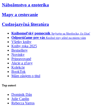
Náboženstvo a ezoterika
Mapy a cestovanie
Cudzojazyčná literatúra
Knihomoľský pomocník
Spýtajte sa Sherlocka, čo čítať
Odporúčame pre vás
Knižné tipy ušité na mieru vám
Všetky knihy
Knihy roka 2025
Bestsellery
Novinky
Pripravované
Akcie a zľavy
Kolekcie
BookTok
Mám záujem o titul
Top autori
Dominik Dán
Julie Caplin
Rebecca Yarros