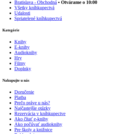
Bratislava - Obchodná
• Otvárame o 10:00
Všetky kníhkupectvá
Udalosti
Spriatelené kníhkupectvá
Kategórie
Knihy
E-knihy
Audioknihy
Hry
Filmy
Doplnky
Nakupujte u nás
Doručenie
Platba
Prečo práve u nás?
Najčastejšie otázky
Rezervácia v kníhkupectve
Ako čítať e-knihy
Ako počúvať audioknihy
Pre školy a knižnice