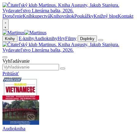
Doručenie
Kníhkupectvá
Knihovrátok
Poukážky
Knižný blog
Kontakt
E-knihy
Audioknihy
Hry
Filmy
Knihy
Doplnky
Vyhľadávanie
Prihlásiť
Audiokniha