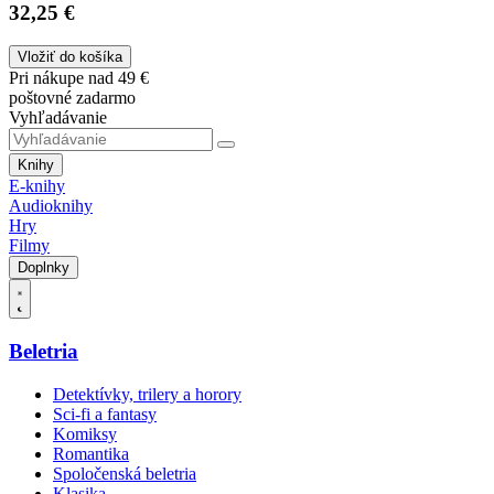
32,25 €
Vložiť do košíka
Pri nákupe nad 49 €
poštovné zadarmo
Vyhľadávanie
Knihy
E-knihy
Audioknihy
Hry
Filmy
Doplnky
Beletria
Detektívky, trilery a horory
Sci-fi a fantasy
Komiksy
Romantika
Spoločenská beletria
Klasika