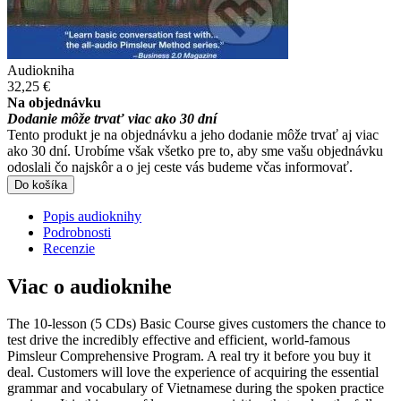
Audiokniha
32,25 €
Na objednávku
Dodanie môže trvať viac ako 30 dní
Tento produkt je na objednávku a jeho dodanie môže trvať aj viac
ako 30 dní. Urobíme však všetko pre to, aby sme vašu objednávku
odoslali čo najskôr a o jej ceste vás budeme včas informovať.
Do košíka
Popis audioknihy
Podrobnosti
Recenzie
Viac o audioknihe
The 10-lesson (5 CDs) Basic Course gives customers the chance to
test drive the incredibly effective and efficient, world-famous
Pimsleur Comprehensive Program. A real try it before you buy it
deal. Customers will love the experience of acquiring the essential
grammar and vocabulary of Vietnamese during the spoken practice