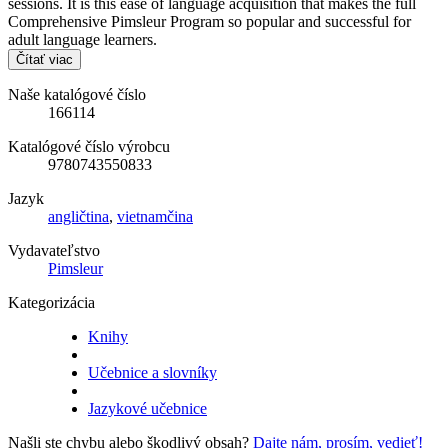
sessions. It is this ease of language acquisition that makes the full
Comprehensive Pimsleur Program so popular and successful for
adult language learners.
Čítať viac
Naše katalógové číslo
166114
Katalógové číslo výrobcu
9780743550833
Jazyk
angličtina
,
vietnamčina
Vydavateľstvo
Pimsleur
Kategorizácia
Knihy
Učebnice a slovníky
Jazykové učebnice
Našli ste chybu alebo škodlivý obsah?
Dajte nám, prosím, vedieť!