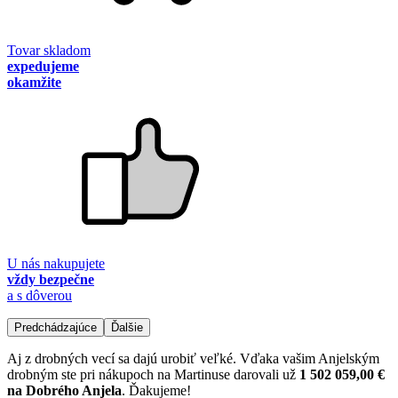
Tovar skladom
expedujeme
okamžite
U nás nakupujete
vždy bezpečne
a s dôverou
Predchádzajúce
Ďalšie
Aj z drobných vecí sa dajú urobiť veľké. Vďaka vašim Anjelským
drobným ste pri nákupoch na Martinuse darovali už
1 502 059,00 €
na Dobrého Anjela
. Ďakujeme!