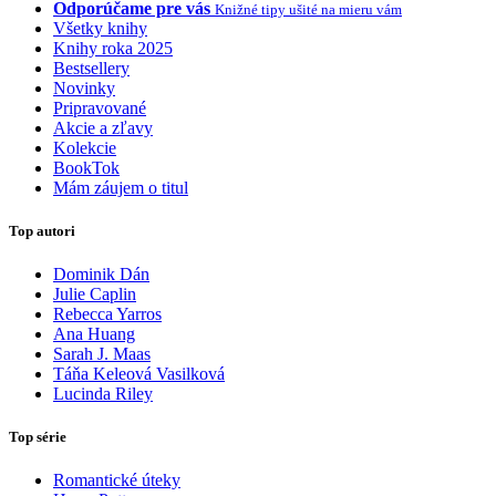
Odporúčame pre vás
Knižné tipy ušité na mieru vám
Všetky knihy
Knihy roka 2025
Bestsellery
Novinky
Pripravované
Akcie a zľavy
Kolekcie
BookTok
Mám záujem o titul
Top autori
Dominik Dán
Julie Caplin
Rebecca Yarros
Ana Huang
Sarah J. Maas
Táňa Keleová Vasilková
Lucinda Riley
Top série
Romantické úteky