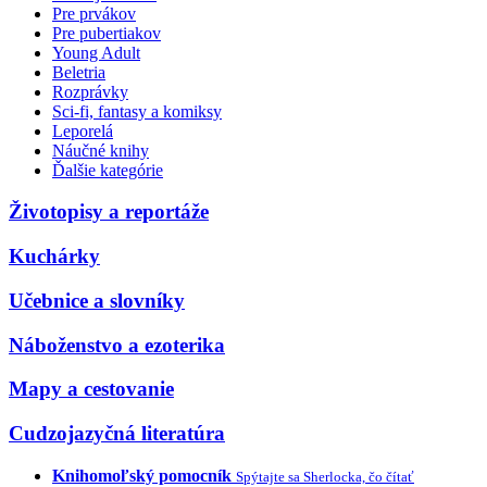
Pre prvákov
Pre pubertiakov
Young Adult
Beletria
Rozprávky
Sci-fi, fantasy a komiksy
Leporelá
Náučné knihy
Ďalšie kategórie
Životopisy a reportáže
Kuchárky
Učebnice a slovníky
Náboženstvo a ezoterika
Mapy a cestovanie
Cudzojazyčná literatúra
Knihomoľský pomocník
Spýtajte sa Sherlocka, čo čítať