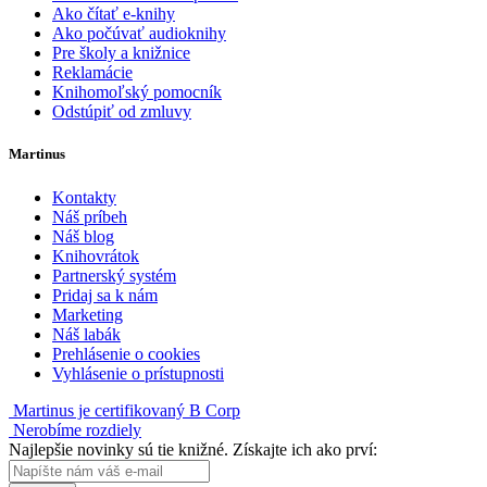
Ako čítať e-knihy
Ako počúvať audioknihy
Pre školy a knižnice
Reklamácie
Knihomoľský pomocník
Odstúpiť od zmluvy
Martinus
Kontakty
Náš príbeh
Náš blog
Knihovrátok
Partnerský systém
Pridaj sa k nám
Marketing
Náš labák
Prehlásenie o cookies
Vyhlásenie o prístupnosti
Martinus je certifikovaný B Corp
Nerobíme rozdiely
Najlepšie novinky sú tie knižné. Získajte ich ako prví: