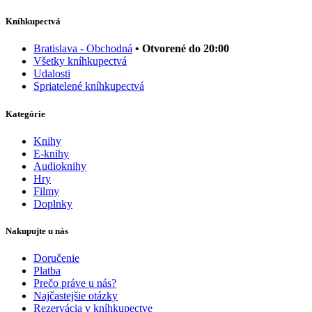
Kníhkupectvá
Bratislava - Obchodná
• Otvorené do 20:00
Všetky kníhkupectvá
Udalosti
Spriatelené kníhkupectvá
Kategórie
Knihy
E-knihy
Audioknihy
Hry
Filmy
Doplnky
Nakupujte u nás
Doručenie
Platba
Prečo práve u nás?
Najčastejšie otázky
Rezervácia v kníhkupectve