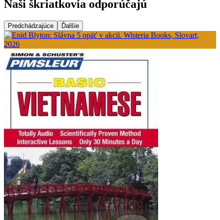
Naši škriatkovia odporúčajú
Predchádzajúce
Ďalšie