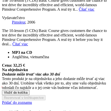
The 10-lesson (5 CDs) Basic Course gives customers the chance to
test drive the incredibly effective and efficient, world-famous
Pimsleur Comprehensive Program. A real try it...
Čítať viac
Vydavateľstvo
Pimsleur
, 2006
The 10-lesson (5 CDs) Basic Course gives customers the chance to
test drive the incredibly effective and efficient, world-famous
Pimsleur Comprehensive Program. A real try it before you buy it
deal...
Čítať viac
MP3 na CD
Angličtina, vietnamčina
Cena:
32,25 €
Na objednávku
Dodanie môže trvať viac ako 30 dní
Tento produkt je na objednávku a jeho dodanie môže trvať aj viac
ako 30 dní. Urobíme však všetko pre to, aby sme vašu objednávku
odoslali čo najskôr a o jej ceste vás budeme včas informovať.
Vložiť do košíka
Rezervovať v kníhkupectve
Pridať do zoznamu