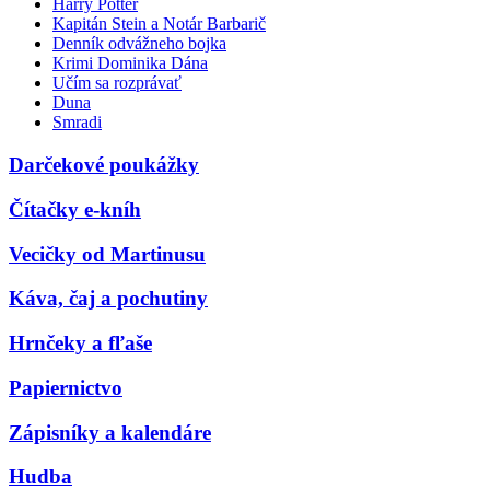
Harry Potter
Kapitán Stein a Notár Barbarič
Denník odvážneho bojka
Krimi Dominika Dána
Učím sa rozprávať
Duna
Smradi
Darčekové poukážky
Čítačky e-kníh
Vecičky od Martinusu
Káva, čaj a pochutiny
Hrnčeky a fľaše
Papiernictvo
Zápisníky a kalendáre
Hudba