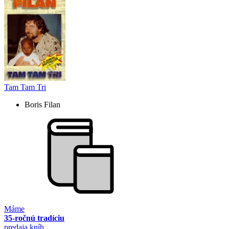
Tam Tam Tri
Boris Filan
Máme
35-ročnú tradíciu
predaja kníh