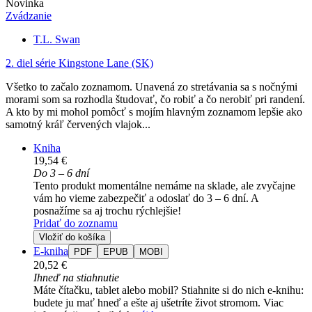
Novinka
Zvádzanie
T.L. Swan
2. diel série
Kingstone Lane (SK)
Všetko to začalo zoznamom. Unavená zo stretávania sa s nočnými
morami som sa rozhodla študovať, čo robiť a čo nerobiť pri randení.
A kto by mi mohol pomôcť s mojím hlavným zoznamom lepšie ako
samotný kráľ červených vlajok...
Kniha
19,54 €
Do 3 – 6 dní
Tento produkt momentálne nemáme na sklade, ale zvyčajne
vám ho vieme zabezpečiť a odoslať do 3 – 6 dní. A
posnažíme sa aj trochu rýchlejšie!
Pridať do zoznamu
Vložiť do košíka
E-kniha
PDF
EPUB
MOBI
20,52 €
Ihneď na stiahnutie
Máte čítačku, tablet alebo mobil? Stiahnite si do nich e-knihu:
budete ju mať hneď a ešte aj ušetríte život stromom. Viac