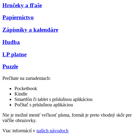
Hrnčeky a fľaše
Papiernictvo
Zápisníky a kalendáre
Hudba
LP platne
Puzzle
Prečítate na zariadeniach:
Pocketbook
Kindle
Smartfón či tablet s príslušnou aplikáciou
Počítač s príslušnou aplikáciou
Nie je možné meniť veľkosť písma, formát je preto vhodný skôr pre
väčšie obrazovky.
Viac informácií v
našich návodoch