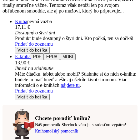
rituály smrteľne vážne. Tentoraz však netúži len po svojom
obľúbenom smoothie, ale aj po mužovi, ktorý ho pripravuje...
Kniha
pevná väzba
17,11 €
Dostupný o štyri dni
Produkt bude dostupný o štyri dni. Kto počká, ten sa dočká!
Pridať do zoznamu
Vložiť do košíka
E-kniha
PDF
EPUB
MOBI
13,90 €
Ihneď na stiahnutie
Máte čítačku, tablet alebo mobil? Stiahnite si do nich e-knihu:
budete ju mať hneď a ešte aj ušetríte život stromom. Viac
informácii o e-knihách
nájdete tu
.
Pridať do zoznamu
Vložiť do košíka
Chcete poradiť knihu?
Náš pomocník Sherlock vám ju s radosťou vypátra!
Knihomoľský pomocník