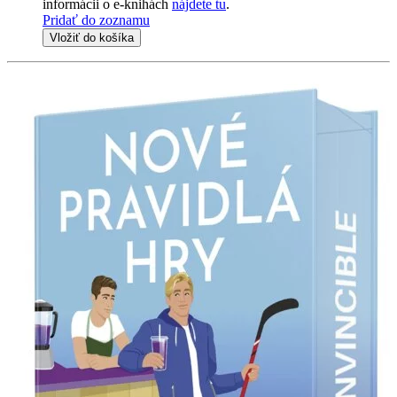
informácii o e-knihách
nájdete tu
.
Pridať do zoznamu
Vložiť do košíka