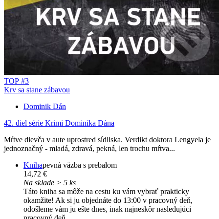
TOP #3
Krv sa stane zábavou
Dominik Dán
42. diel série
Krimi Dominika Dána
Mŕtve dievča v aute uprostred sídliska. Verdikt doktora Lengyela je
jednoznačný - mladá, zdravá, pekná, len trochu mŕtva...
Kniha
pevná väzba s prebalom
14,72 €
Na sklade > 5 ks
Táto kniha sa môže na cestu ku vám vybrať prakticky
okamžite! Ak si ju objednáte do 13:00 v pracovný deň,
odošleme vám ju ešte dnes, inak najneskôr nasledujúci
pracovný deň.