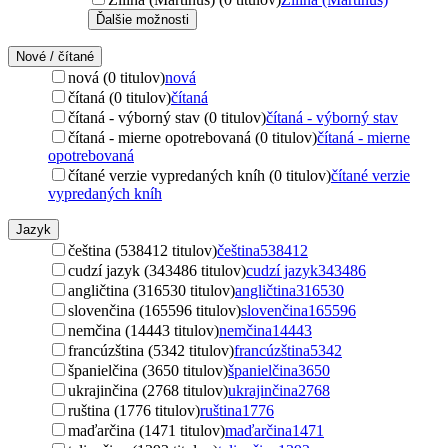
Ďalšie možnosti
Nové / čítané
nová (0 titulov)
nová
čítaná (0 titulov)
čítaná
čítaná - výborný stav (0 titulov)
čítaná - výborný stav
čítaná - mierne opotrebovaná (0 titulov)
čítaná - mierne
opotrebovaná
čítané verzie vypredaných kníh (0 titulov)
čítané verzie
vypredaných kníh
Jazyk
čeština (538412 titulov)
čeština
538412
cudzí jazyk (343486 titulov)
cudzí jazyk
343486
angličtina (316530 titulov)
angličtina
316530
slovenčina (165596 titulov)
slovenčina
165596
nemčina (14443 titulov)
nemčina
14443
francúzština (5342 titulov)
francúzština
5342
španielčina (3650 titulov)
španielčina
3650
ukrajinčina (2768 titulov)
ukrajinčina
2768
ruština (1776 titulov)
ruština
1776
maďarčina (1471 titulov)
maďarčina
1471