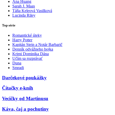
Ana Huang
Sarah J. Maas
Táňa Keleová Vasilková
Lucinda Riley
Top série
Romantické úteky
Harry Potter
Kapitán Stein a Notár Barbarič
Denník odvážneho bojka
Krimi Dominika Dána
Učím sa rozprávať
Duna
Smradi
Darčekové poukážky
Čítačky e-kníh
Vecičky od Martinusu
Káva, čaj a pochutiny