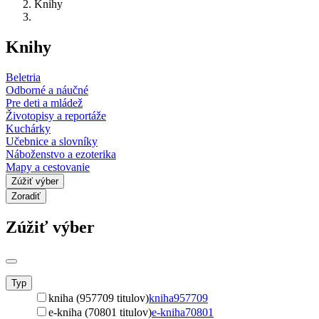
Knihy
Knihy
Beletria
Odborné a náučné
Pre deti a mládež
Životopisy a reportáže
Kuchárky
Učebnice a slovníky
Náboženstvo a ezoterika
Mapy a cestovanie
Zúžiť výber
Zoradiť
Zúžiť výber
Typ
kniha (957709 titulov)
kniha
957709
e-kniha (70801 titulov)
e-kniha
70801