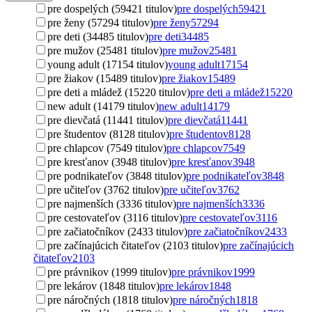
pre dospelých (59421 titulov)
pre dospelých
59421
pre ženy (57294 titulov)
pre ženy
57294
pre deti (34485 titulov)
pre deti
34485
pre mužov (25481 titulov)
pre mužov
25481
young adult (17154 titulov)
young adult
17154
pre žiakov (15489 titulov)
pre žiakov
15489
pre deti a mládež (15220 titulov)
pre deti a mládež
15220
new adult (14179 titulov)
new adult
14179
pre dievčatá (11441 titulov)
pre dievčatá
11441
pre študentov (8128 titulov)
pre študentov
8128
pre chlapcov (7549 titulov)
pre chlapcov
7549
pre kresťanov (3948 titulov)
pre kresťanov
3948
pre podnikateľov (3848 titulov)
pre podnikateľov
3848
pre učiteľov (3762 titulov)
pre učiteľov
3762
pre najmenších (3336 titulov)
pre najmenších
3336
pre cestovateľov (3116 titulov)
pre cestovateľov
3116
pre začiatočníkov (2433 titulov)
pre začiatočníkov
2433
pre začínajúcich čitateľov (2103 titulov)
pre začínajúcich
čitateľov
2103
pre právnikov (1999 titulov)
pre právnikov
1999
pre lekárov (1848 titulov)
pre lekárov
1848
pre náročných (1818 titulov)
pre náročných
1818