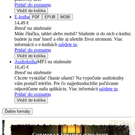
Pridať do zoznamu
Vložiť do košíka
E-kniha
PDF
EPUB
MOBI
14,49 €
Ihneď na stiahnutie
Máte čítačku, tablet alebo mobil? Stiahnite si do nich e-knihu:
budete ju mať hneď a ešte aj ušetríte život stromom. Viac
informácii o e-knihách
nájdete tu
.
Pridať do zoznamu
Vložiť do košíka
Audiokniha
MP3 na stiahnutie
16,45 €
Ihneď na stiahnutie
Chcete vyskúšať čítanie ušami? Na vypočutie audioknihy
vám postačí telefón. Pre čo najjednoduchšie počúvanie
odporúčame našu aplikáciu. Viac informácii
nájdete tu
.
Pridať do zoznamu
Vložiť do košíka
Ďalšie formáty