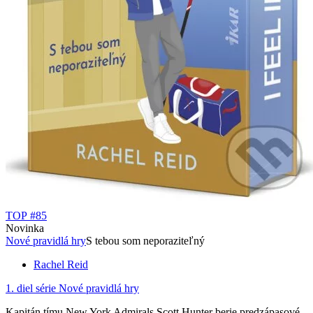
TOP #85
Novinka
Nové pravidlá hry
S tebou som neporaziteľný
Rachel Reid
1. diel série
Nové pravidlá hry
Kapitán tímu New York Admirals Scott Hunter berie predzápasové