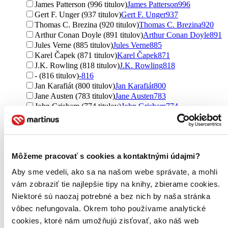
James Patterson (996 titulov)
James Patterson
996
Gert F. Unger (937 titulov)
Gert F. Unger
937
Thomas C. Brezina (920 titulov)
Thomas C. Brezina
920
Arthur Conan Doyle (891 titulov)
Arthur Conan Doyle
891
Jules Verne (885 titulov)
Jules Verne
885
Karel Čapek (871 titulov)
Karel Čapek
871
J.K. Rowling (818 titulov)
J.K. Rowling
818
- (816 titulov)
-
816
Jan Karafiát (800 titulov)
Jan Karafiát
800
Jane Austen (783 titulov)
Jane Austen
783
John Grisham (774 titulov)
John Grisham
774
autorů kolektiv (756 titulov)
autorů kolektiv
756
Terry Pratchett (752 titulov)
Terry Pratchett
752
Jason Dark (731 titulov)
Jason Dark
731
Vlastimil Vondruška (666 titulov)
Vlastimil Vondruška
666
Môžeme pracovať s cookies a kontaktnými údajmi?
Jo Nesbo (653 titulov)
Jo Nesbo
653
Charles Dickens (641 titulov)
Charles Dickens
641
Aby sme vedeli, ako sa na našom webe správate, a mohli
Nora Roberts (593 titulov)
Nora Roberts
593
vám zobraziť tie najlepšie tipy na knihy, zbierame cookies.
Hedwig Courths-Mahler (580 titulov)
Hedwig Courths-
Niektoré sú naozaj potrebné a bez nich by naša stránka
Mahler
580
Émile Zola (579 titulov)
Émile Zola
579
vôbec nefungovala. Okrem toho používame analytické
Ďalšie možnosti
cookies, ktoré nám umožňujú zisťovať, ako náš web