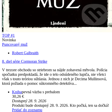
TOP #1
Novinka
Puncovaný muž
Robert Galbraith
8. diel série
Cormoran Strike
V trezore obchodu so striebrom sa nájde zohavená mŕtvola. Polícia
spočiatku predpokladá, že ide o telo odsúdeného lupiča, nie všetci
však s touto teóriou súhlasia. Jednou z nich je Decima Mullinsová,
ktorá požiada o pomoc súkromného detektíva...
Kniha
pevná väzba s prebalom
30,26 €
Dostupný 28. 9. 2026
Produkt bude dostupný 28. 9. 2026. Kto počká, ten sa dočká!
Pridať do zoznamu