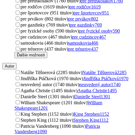
pre predškolákov (1760 titulov)
pre predškolákov
1760
pre rodičov (1619 titulov)
pre rodičov
1619
pre športovcov (951 titulov)
pre športovcov
951
pre prvákov (802 titulov)
pre prvákov
802
pre gazdinky (769 titulov)
pre gazdinky
769
pre fyzické osoby (590 titulov)
pre fyzické osoby
590
pre cudzincov (467 titulov)
pre cudzincov
467
samoukovia (466 titulov)
samoukovia
466
pre trénerov (437 titulov)
pre trénerov
437
Ďalšie možnosti
Autor
Natálie Tilšnerová (2285 titulov)
Natálie Tilšnerová
2285
Jindřiška Ptáčková (1970 titulov)
Jindřiška Ptáčková
1970
neuvedený autor (1740 titulov)
neuvedený autor
1740
Agatha Christie (1495 titulov)
Agatha Christie
1495
Danielle Steel (1301 titulov)
Danielle Steel
1301
William Shakespeare (1201 titulov)
William
Shakespeare
1201
King Stephen (1152 titulov)
King Stephen
1152
Stephen King (1112 titulov)
Stephen King
1112
Patricia Vandenberg (1090 titulov)
Patricia
Vandenberg
1090