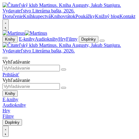
Doručenie
Kníhkupectvá
Knihovrátok
Poukážky
Knižný blog
Kontakt
E-knihy
Audioknihy
Hry
Filmy
Knihy
Doplnky
Vyhľadávanie
Prihlásiť
Vyhľadávanie
Knihy
E-knihy
Audioknihy
Hry
Filmy
Doplnky