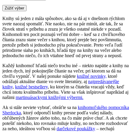
Zúžiť výber
Knihy sú jeden z mála spôsobov, ako sa dá aj v dnešnom rýchlom
svete naozaj spomaliť. Nie naoko, nie na pár minút, ale tak, že sa
človek stratí v príbehu a zrazu je všetko ostatné niekde v pozadí.
Knihomoli ten pocit poznajú veľmi dobre – keď sa z chvíľkového
čítania zrazu stane večer s knihou, ktorý prejde bez povšimnutia,
pretože príbeh si jednoducho pýta pokračovanie. Preto veľa ľudí
prirodzene siaha po knihách, hľadá tipy na knihy na večer alebo
jednoducho niečo, čo ich vtiahne hneď od prvej strany a nepustí.
Každý knihomoľ hľadá niečo trochu iné – niekto napätie a knihy na
jeden dych, iný pokojnejšie čítanie na večer, pri ktorom sa dá na
chvíľu vypnúť. V našej ponuke nájdete
knižné novinky,
ktoré
odrážajú aktuálne dianie vo svete literatúry, aj
najpredávanejšie
knihy
,
knižné bestsellery
, ku ktorým sa čitatelia vracajú vždy, keď
chcú istotu kvalitného príbehu. Viete sa však inšpirovať napríklad aj
našimi
martinuásackymi knižnými výbermi.
Ak si stále neviete vybrať, obráťte sa na
knihomoľského pomocníka
Sherlocka
, ktorý odporučí knihy presne podľa vašej nálady,
obľúbených žánrov alebo toho, na čo máte práve chuť. A ak chcete
potešiť niekoho, kto rovnako miluje knihy, no nechcete rozhodovať
za neho, ideálnou voľbou sú
darčekové poukážky
– nechajú