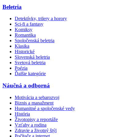
Beletria
Detektívky, trilery a horory
Sci-fi a fantasy
Komiksy
Romantika
Spoločenská beletria
Klasika
Historické
Slovenská beletria
Svetová beletria
Poézia
Ďalšie kategórie
Náučná a odborná
Motivácia a sebarozvoj
Biznis a manažment
Humanitné a spoločenské vedy
História
Životopisy a reportáže
Vzťahy a rodina
Zdravie a životný štýl
Počítače a internet