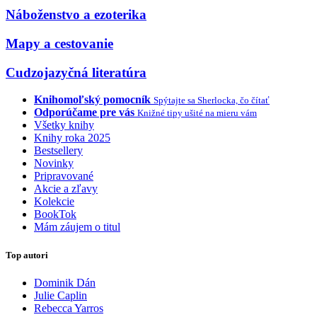
Náboženstvo a ezoterika
Mapy a cestovanie
Cudzojazyčná literatúra
Knihomoľský pomocník
Spýtajte sa Sherlocka, čo čítať
Odporúčame pre vás
Knižné tipy ušité na mieru vám
Všetky knihy
Knihy roka 2025
Bestsellery
Novinky
Pripravované
Akcie a zľavy
Kolekcie
BookTok
Mám záujem o titul
Top autori
Dominik Dán
Julie Caplin
Rebecca Yarros