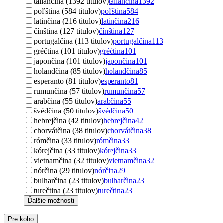
taliančina (1392 titulov)
taliančina
1392
poľština (584 titulov)
poľština
584
latinčina (216 titulov)
latinčina
216
čínština (127 titulov)
čínština
127
portugalčina (113 titulov)
portugalčina
113
gréčtina (101 titulov)
gréčtina
101
japončina (101 titulov)
japončina
101
holandčina (85 titulov)
holandčina
85
esperanto (81 titulov)
esperanto
81
rumunčina (57 titulov)
rumunčina
57
arabčina (55 titulov)
arabčina
55
švédčina (50 titulov)
švédčina
50
hebrejčina (42 titulov)
hebrejčina
42
chorvátčina (38 titulov)
chorvátčina
38
rómčina (33 titulov)
rómčina
33
kórejčina (33 titulov)
kórejčina
33
vietnamčina (32 titulov)
vietnamčina
32
nórčina (29 titulov)
nórčina
29
bulharčina (23 titulov)
bulharčina
23
turečtina (23 titulov)
turečtina
23
Ďalšie možnosti
Pre koho