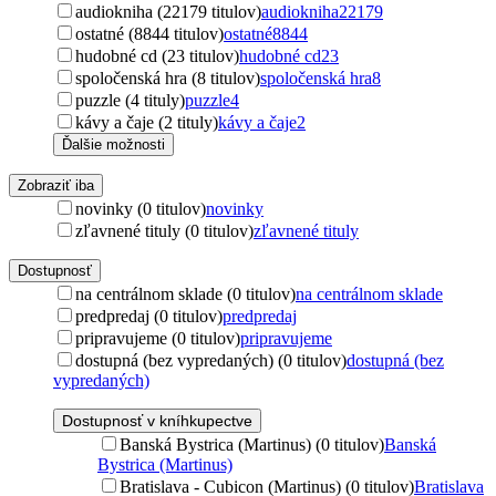
audiokniha (22179 titulov)
audiokniha
22179
ostatné (8844 titulov)
ostatné
8844
hudobné cd (23 titulov)
hudobné cd
23
spoločenská hra (8 titulov)
spoločenská hra
8
puzzle (4 tituly)
puzzle
4
kávy a čaje (2 tituly)
kávy a čaje
2
Ďalšie možnosti
Zobraziť iba
novinky (0 titulov)
novinky
zľavnené tituly (0 titulov)
zľavnené tituly
Dostupnosť
na centrálnom sklade (0 titulov)
na centrálnom sklade
predpredaj (0 titulov)
predpredaj
pripravujeme (0 titulov)
pripravujeme
dostupná (bez vypredaných) (0 titulov)
dostupná (bez
vypredaných)
Dostupnosť v kníhkupectve
Banská Bystrica (Martinus) (0 titulov)
Banská
Bystrica (Martinus)
Bratislava - Cubicon (Martinus) (0 titulov)
Bratislava