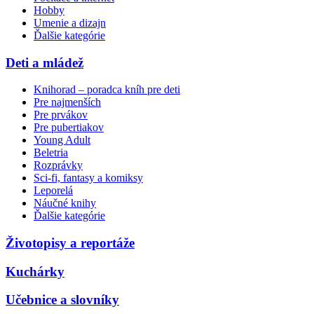
Hobby
Umenie a dizajn
Ďalšie kategórie
Deti a mládež
Knihorad – poradca kníh pre deti
Pre najmenších
Pre prvákov
Pre pubertiakov
Young Adult
Beletria
Rozprávky
Sci-fi, fantasy a komiksy
Leporelá
Náučné knihy
Ďalšie kategórie
Životopisy a reportáže
Kuchárky
Učebnice a slovníky