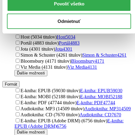
Pearson (5634 titulov)
Pearson
5634
Povoliť všetko
Ivo Železný (5581 titulov)
Ivo Železný
5581
Alpress (5502 titulov)
Alpress
5502
Baronet (5383 titulov)
Baronet
5383
Odmietnuť
Fragment (5198 titulov)
Fragment
5198
Albatros CZ (5116 titulov)
Albatros CZ
5116
Host (5034 titulov)
Host
5034
Portál (4883 titulov)
Portál
4883
Jota (4301 titulov)
Jota
4301
Simon & Schuster (4261 titulov)
Simon & Schuster
4261
Bloomsbury (4171 titulov)
Bloomsbury
4171
Viz Media (4131 titulov)
Viz Media
4131
Ďalšie možnosti
Formát
E-kniha: EPUB (59030 titulov)
E-kniha: EPUB
59030
E-kniha: MOBI (52188 titulov)
E-kniha: MOBI
52188
E-kniha: PDF (47744 titulov)
E-kniha: PDF
47744
Audiokniha: MP3 (14509 titulov)
Audiokniha: MP3
14509
Audiokniha: CD (7670 titulov)
Audiokniha: CD
7670
E-kniha: EPUB (Adobe DRM) (6756 titulov)
E-kniha:
EPUB (Adobe DRM)
6756
Ďalšie možnosti