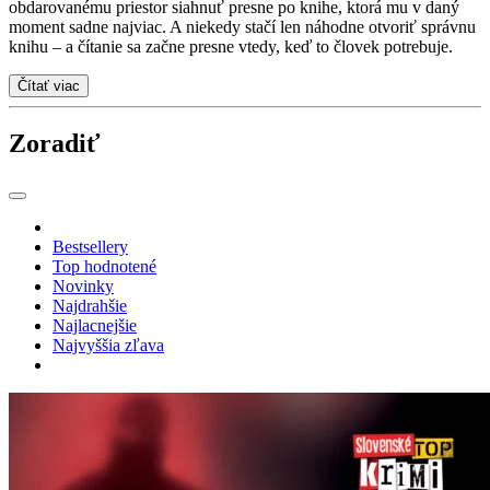
obdarovanému priestor siahnuť presne po knihe, ktorá mu v daný
moment sadne najviac. A niekedy stačí len náhodne otvoriť správnu
knihu – a čítanie sa začne presne vtedy, keď to človek potrebuje.
Čítať viac
Zoradiť
Bestsellery
Top hodnotené
Novinky
Najdrahšie
Najlacnejšie
Najvyššia zľava