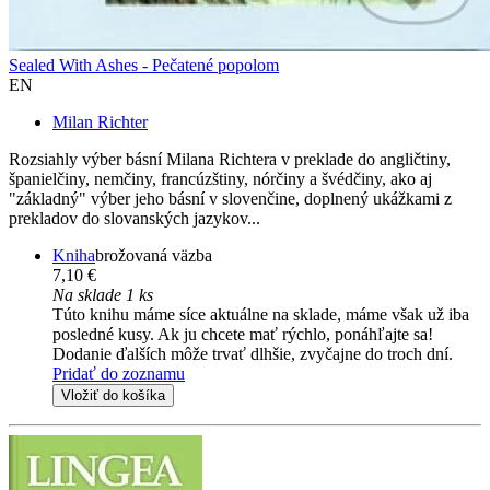
Sealed With Ashes - Pečatené popolom
EN
Milan Richter
Rozsiahly výber básní Milana Richtera v preklade do angličtiny,
španielčiny, nemčiny, francúzštiny, nórčiny a švédčiny, ako aj
"základný" výber jeho básní v slovenčine, doplnený ukážkami z
prekladov do slovanských jazykov...
Kniha
brožovaná väzba
7,10 €
Na sklade 1 ks
Túto knihu máme síce aktuálne na sklade, máme však už iba
posledné kusy. Ak ju chcete mať rýchlo, ponáhľajte sa!
Dodanie ďalších môže trvať dlhšie, zvyčajne do troch dní.
Pridať do zoznamu
Vložiť do košíka