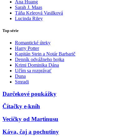
Ana Huang
Sarah J. Maas
Táňa Keleová Vasilková
Lucinda Riley
Top série
Romantické úteky
Harry Potter
Kapitán Stein a Notár Barbarič
Denník odvážneho bojka
Krimi Dominika Dána
Učím sa rozprávať
Duna
Smradi
Darčekové poukážky
Čítačky e-kníh
Vecičky od Martinusu
Káva, čaj a pochutiny