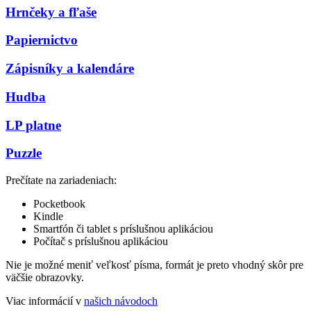
Hrnčeky a fľaše
Papiernictvo
Zápisníky a kalendáre
Hudba
LP platne
Puzzle
Prečítate na zariadeniach:
Pocketbook
Kindle
Smartfón či tablet s príslušnou aplikáciou
Počítač s príslušnou aplikáciou
Nie je možné meniť veľkosť písma, formát je preto vhodný skôr pre
väčšie obrazovky.
Viac informácií v
našich návodoch