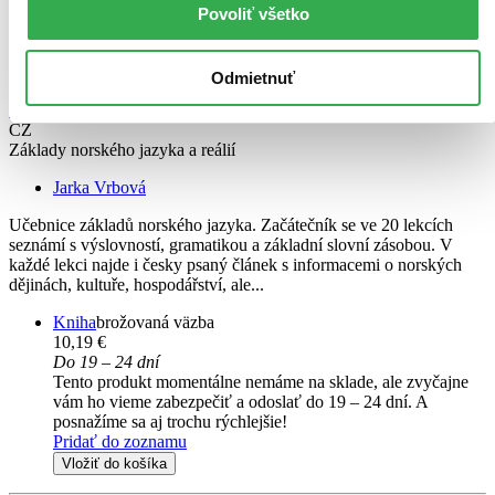
Povoliť všetko
Odmietnuť
Norský svět
CZ
Základy norského jazyka a reálií
Jarka Vrbová
Učebnice základů norského jazyka. Začátečník se ve 20 lekcích
seznámí s výslovností, gramatikou a základní slovní zásobou. V
každé lekci najde i česky psaný článek s informacemi o norských
dějinách, kultuře, hospodářství, ale...
Kniha
brožovaná väzba
10,19 €
Do 19 – 24 dní
Tento produkt momentálne nemáme na sklade, ale zvyčajne
vám ho vieme zabezpečiť a odoslať do 19 – 24 dní. A
posnažíme sa aj trochu rýchlejšie!
Pridať do zoznamu
Vložiť do košíka