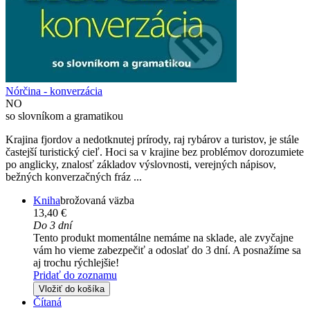
Nórčina - konverzácia
NO
so slovníkom a gramatikou
Krajina fjordov a nedotknutej prírody, raj rybárov a turistov, je stále
častejší turistický cieľ. Hoci sa v krajine bez problémov dorozumiete
po anglicky, znalosť základov výslovnosti, verejných nápisov,
bežných konverzačných fráz ...
Kniha
brožovaná väzba
13,40 €
Do 3 dní
Tento produkt momentálne nemáme na sklade, ale zvyčajne
vám ho vieme zabezpečiť a odoslať do 3 dní. A posnažíme sa
aj trochu rýchlejšie!
Pridať do zoznamu
Vložiť do košíka
Čítaná