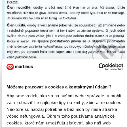
Norština - souhrn gramatiky
NO
Môžeme pracovať s cookies a kontaktnými údajmi?
Klára Winklerová
Aby sme vedeli, ako sa na našom webe správate, a mohli
Koncentrovaný přehled sumarizuje učební látku – tvarosloví,
vám zobraziť tie najlepšie tipy na knihy, zbierame cookies.
skladba. Přehledné členění, grafická úprava a volba barev umožňuje
Niektoré sú naozaj potrebné a bez nich by naša stránka
rychlou orientaci v textu a snadnější zapamatování...
vôbec nefungovala. Okrem toho používame analytické
Kniha
cookies, ktoré nám umožňujú zisťovať, ako náš web
5,00 €