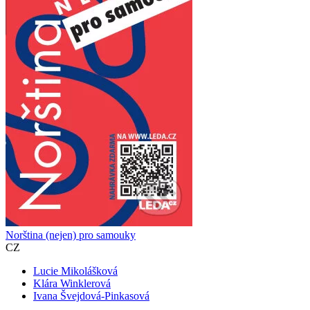
Norština (nejen) pro samouky
CZ
Lucie Mikolášková
Klára Winklerová
Ivana Švejdová-Pinkasová