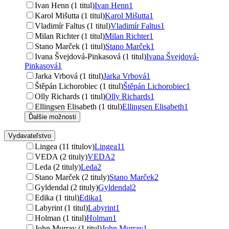
Ivan Henn (1 titul)
Ivan Henn
1
Karol Mišutta (1 titul)
Karol Mišutta
1
Vladimír Faltus (1 titul)
Vladimír Faltus
1
Milan Richter (1 titul)
Milan Richter
1
Stano Marček (1 titul)
Stano Marček
1
Ivana Švejdová-Pinkasová (1 titul)
Ivana Švejdová-
Pinkasová
1
Jarka Vrbová (1 titul)
Jarka Vrbová
1
Štěpán Lichorobiec (1 titul)
Štěpán Lichorobiec
1
Olly Richards (1 titul)
Olly Richards
1
Ellingsen Elisabeth (1 titul)
Ellingsen Elisabeth
1
Ďalšie možnosti
Vydavateľstvo
Lingea (11 titulov)
Lingea
11
VEDA (2 tituly)
VEDA
2
Leda (2 tituly)
Leda
2
Stano Marček (2 tituly)
Stano Marček
2
Gyldendal (2 tituly)
Gyldendal
2
Edika (1 titul)
Edika
1
Labyrint (1 titul)
Labyrint
1
Holman (1 titul)
Holman
1
John Murray (1 titul)
John Murray
1