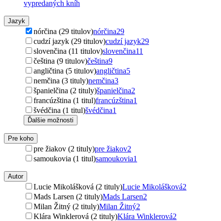
vypredaných kníh
Jazyk
nórčina (29 titulov)
nórčina
29
cudzí jazyk (29 titulov)
cudzí jazyk
29
slovenčina (11 titulov)
slovenčina
11
čeština (9 titulov)
čeština
9
angličtina (5 titulov)
angličtina
5
nemčina (3 tituly)
nemčina
3
španielčina (2 tituly)
španielčina
2
francúzština (1 titul)
francúzština
1
švédčina (1 titul)
švédčina
1
Ďalšie možnosti
Pre koho
pre žiakov (2 tituly)
pre žiakov
2
samoukovia (1 titul)
samoukovia
1
Autor
Lucie Mikolášková (2 tituly)
Lucie Mikolášková
2
Mads Larsen (2 tituly)
Mads Larsen
2
Milan Žitný (2 tituly)
Milan Žitný
2
Klára Winklerová (2 tituly)
Klára Winklerová
2