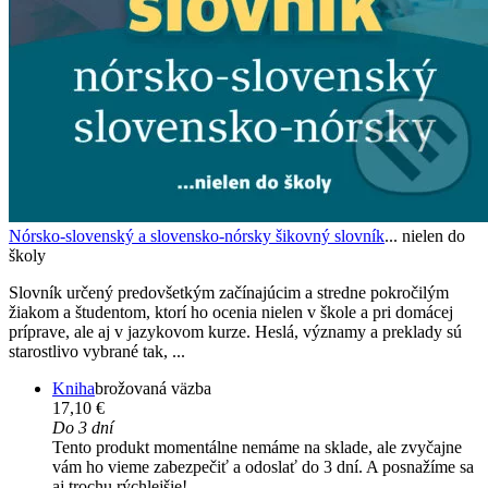
Nórsko-slovenský a slovensko-nórsky šikovný slovník
... nielen do
školy
Slovník určený predovšetkým začínajúcim a stredne pokročilým
žiakom a študentom, ktorí ho ocenia nielen v škole a pri domácej
príprave, ale aj v jazykovom kurze. Heslá, významy a preklady sú
starostlivo vybrané tak, ...
Kniha
brožovaná väzba
17,10 €
Do 3 dní
Tento produkt momentálne nemáme na sklade, ale zvyčajne
vám ho vieme zabezpečiť a odoslať do 3 dní. A posnažíme sa
aj trochu rýchlejšie!