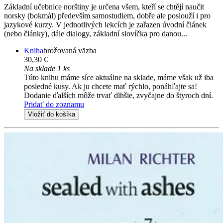
Základní učebnice norštiny je určena všem, kteří se chtějí naučit
norsky (bokmål) především samostudiem, dobře ale poslouží i pro
jazykové kurzy. V jednotlivých lekcích je zařazen úvodní článek
(nebo články), dále dialogy, základní slovíčka pro danou...
Kniha
brožovaná väzba
30,30 €
Na sklade 1 ks
Túto knihu máme síce aktuálne na sklade, máme však už iba
posledné kusy. Ak ju chcete mať rýchlo, ponáhľajte sa!
Dodanie ďalších môže trvať dlhšie, zvyčajne do štyroch dní.
Pridať do zoznamu
Vložiť do košíka