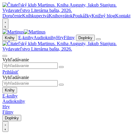
Doručenie
Kníhkupectvá
Knihovrátok
Poukážky
Knižný blog
Kontakt
E-knihy
Audioknihy
Hry
Filmy
Knihy
Doplnky
Vyhľadávanie
Prihlásiť
Vyhľadávanie
Knihy
E-knihy
Audioknihy
Hry
Filmy
Doplnky