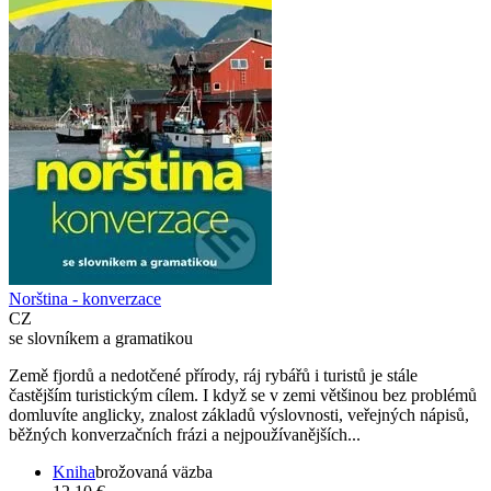
Norština - konverzace
CZ
se slovníkem a gramatikou
Země fjordů a nedotčené přírody, ráj rybářů i turistů je stále
častějším turistickým cílem. I když se v zemi většinou bez problémů
domluvíte anglicky, znalost základů výslovnosti, veřejných nápisů,
běžných konverzačních frázi a nejpoužívanějších...
Kniha
brožovaná väzba