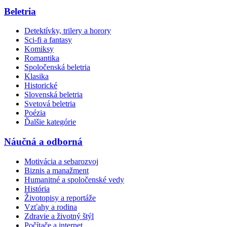
Beletria
Detektívky, trilery a horory
Sci-fi a fantasy
Komiksy
Romantika
Spoločenská beletria
Klasika
Historické
Slovenská beletria
Svetová beletria
Poézia
Ďalšie kategórie
Náučná a odborná
Motivácia a sebarozvoj
Biznis a manažment
Humanitné a spoločenské vedy
História
Životopisy a reportáže
Vzťahy a rodina
Zdravie a životný štýl
Počítače a internet