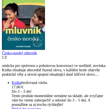
Česko-norský mluvník
CZ
omůcka pro správnou a pohotovou konverzaci ve norštině, novinka.
Kniha obsahuje abecedně řazená slova, v každém hesle objevíte
praktické věty a slovní spojení obsahující dané klíčové slovo....
Kniha
brožovaná väzba
17,00 €
Do 3 – 5 dní
Tento produkt momentálne nemáme na sklade, ale zvyčajne
vám ho vieme zabezpečiť a odoslať do 3 – 5 dní. A
posnažíme sa aj trochu rýchlejšie!
Pridať do zoznamu