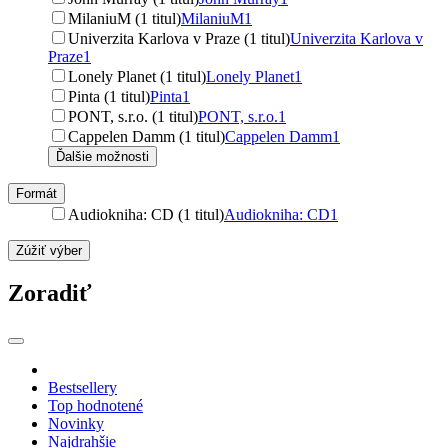
MilaniuM (1 titul)
MilaniuM
1
Univerzita Karlova v Praze (1 titul)
Univerzita Karlova v
Praze
1
Lonely Planet (1 titul)
Lonely Planet
1
Pinta (1 titul)
Pinta
1
PONT, s.r.o. (1 titul)
PONT, s.r.o.
1
Cappelen Damm (1 titul)
Cappelen Damm
1
Ďalšie možnosti
Formát
Audiokniha: CD (1 titul)
Audiokniha: CD
1
Zúžiť výber
Zoradiť
Bestsellery
Top hodnotené
Novinky
Najdrahšie