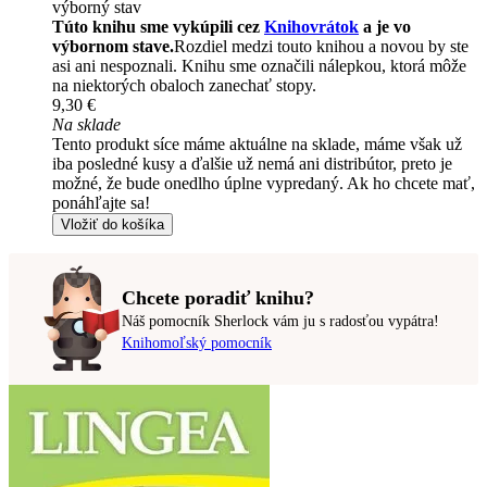
výborný stav
Túto knihu sme vykúpili cez
Knihovrátok
a je vo
výbornom stave.
Rozdiel medzi touto knihou a novou by ste
asi ani nespoznali. Knihu sme označili nálepkou, ktorá môže
na niektorých obaloch zanechať stopy.
9,30 €
Na sklade
Tento produkt síce máme aktuálne na sklade, máme však už
iba posledné kusy a ďalšie už nemá ani distribútor, preto je
možné, že bude onedlho úplne vypredaný. Ak ho chcete mať,
ponáhľajte sa!
Vložiť do košíka
Chcete poradiť knihu?
Náš pomocník Sherlock vám ju s radosťou vypátra!
Knihomoľský pomocník