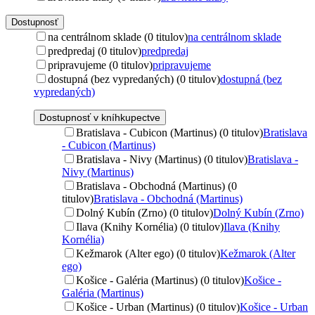
Dostupnosť
na centrálnom sklade (0 titulov)
na centrálnom sklade
predpredaj (0 titulov)
predpredaj
pripravujeme (0 titulov)
pripravujeme
dostupná (bez vypredaných) (0 titulov)
dostupná (bez
vypredaných)
Dostupnosť v kníhkupectve
Bratislava - Cubicon (Martinus) (0 titulov)
Bratislava
- Cubicon (Martinus)
Bratislava - Nivy (Martinus) (0 titulov)
Bratislava -
Nivy (Martinus)
Bratislava - Obchodná (Martinus) (0
titulov)
Bratislava - Obchodná (Martinus)
Dolný Kubín (Zrno) (0 titulov)
Dolný Kubín (Zrno)
Ilava (Knihy Kornélia) (0 titulov)
Ilava (Knihy
Kornélia)
Kežmarok (Alter ego) (0 titulov)
Kežmarok (Alter
ego)
Košice - Galéria (Martinus) (0 titulov)
Košice -
Galéria (Martinus)
Košice - Urban (Martinus) (0 titulov)
Košice - Urban