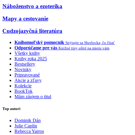
Náboženstvo a ezoterika
Mapy a cestovanie
Cudzojazyčná literatúra
Knihomoľský pomocník
Spýtajte sa Sherlocka, čo čítať
Odporúčame pre vás
Knižné tipy ušité na mieru vám
Všetky knihy
Knihy roka 2025
Bestsellery
Novinky
Pripravované
Akcie a zľavy
Kolekcie
BookTok
Mám záujem o titul
Top autori
Dominik Dán
Julie Caplin
Rebecca Yarros