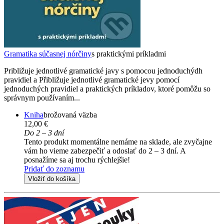
Gramatika súčasnej nórčiny
s praktickými príkladmi
Približuje jednotlivé gramatické javy s pomocou jednoduchýdh
pravidiel a Přibližuje jednotlivé gramatické jevy pomocí
jednoduchých pravidiel a praktických príkladov, ktoré pomôžu so
správnym používaním...
Kniha
brožovaná väzba
12,00 €
Do 2 – 3 dní
Tento produkt momentálne nemáme na sklade, ale zvyčajne
vám ho vieme zabezpečiť a odoslať do 2 – 3 dní. A
posnažíme sa aj trochu rýchlejšie!
Pridať do zoznamu
Vložiť do košíka