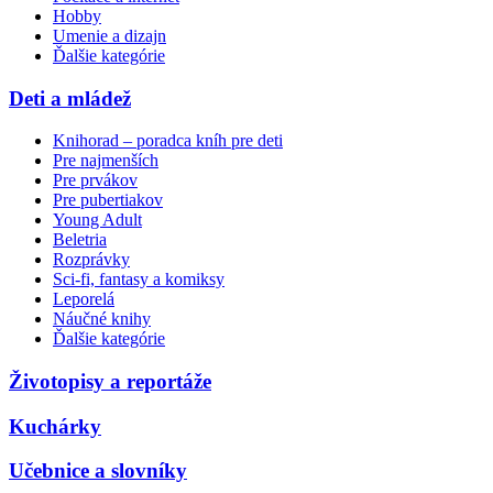
Hobby
Umenie a dizajn
Ďalšie kategórie
Deti a mládež
Knihorad – poradca kníh pre deti
Pre najmenších
Pre prvákov
Pre pubertiakov
Young Adult
Beletria
Rozprávky
Sci-fi, fantasy a komiksy
Leporelá
Náučné knihy
Ďalšie kategórie
Životopisy a reportáže
Kuchárky
Učebnice a slovníky