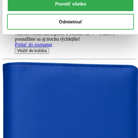
prispôsobiť podľa seba – stránky možno presúvať, vyberať alebo
Povoliť všetko
doplniť o...
11,36 €
Odmietnuť
Do 4 – 6 dní
Tento produkt momentálne nemáme na sklade, ale zvyčajne
vám ho vieme zabezpečiť a odoslať do 4 – 6 dní. A
posnažíme sa aj trochu rýchlejšie!
Pridať do zoznamu
Vložiť do košíka