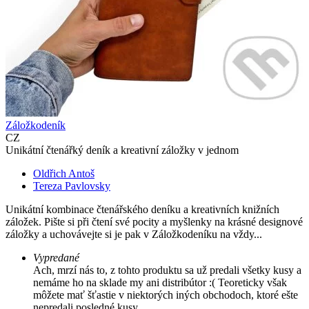
Záložkodeník
CZ
Unikátní čtenářký deník a kreativní záložky v jednom
Oldřich Antoš
Tereza Pavlovsky
Unikátní kombinace čtenářského deníku a kreativních knižních
záložek. Pište si při čtení své pocity a myšlenky na krásné designové
záložky a uchovávejte si je pak v Záložkodeníku na vždy...
Vypredané
Ach, mrzí nás to, z tohto produktu sa už predali všetky kusy a
nemáme ho na sklade my ani distribútor :( Teoreticky však
môžete mať šťastie v niektorých iných obchodoch, ktoré ešte
nepredali posledné kusy.