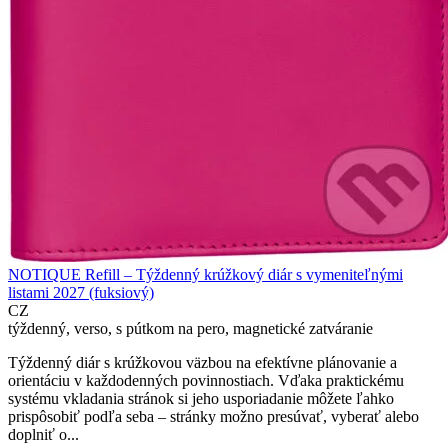
NOTIQUE Refill – Týždenný krúžkový diár s vymeniteľnými
listami 2027 (fuksiový)
CZ
týždenný, verso, s pútkom na pero, magnetické zatváranie
Týždenný diár s krúžkovou väzbou na efektívne plánovanie a
orientáciu v každodenných povinnostiach. Vďaka praktickému
systému vkladania stránok si jeho usporiadanie môžete ľahko
prispôsobiť podľa seba – stránky možno presúvať, vyberať alebo
doplniť o...