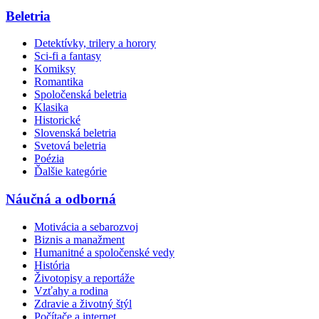
Beletria
Detektívky, trilery a horory
Sci-fi a fantasy
Komiksy
Romantika
Spoločenská beletria
Klasika
Historické
Slovenská beletria
Svetová beletria
Poézia
Ďalšie kategórie
Náučná a odborná
Motivácia a sebarozvoj
Biznis a manažment
Humanitné a spoločenské vedy
História
Životopisy a reportáže
Vzťahy a rodina
Zdravie a životný štýl
Počítače a internet