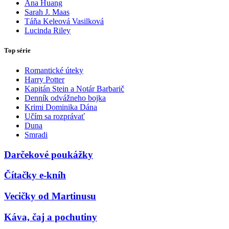
Ana Huang
Sarah J. Maas
Táňa Keleová Vasilková
Lucinda Riley
Top série
Romantické úteky
Harry Potter
Kapitán Stein a Notár Barbarič
Denník odvážneho bojka
Krimi Dominika Dána
Učím sa rozprávať
Duna
Smradi
Darčekové poukážky
Čítačky e-kníh
Vecičky od Martinusu
Káva, čaj a pochutiny