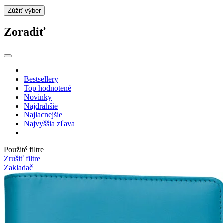
Zúžiť výber
Zoradiť
Bestsellery
Top hodnotené
Novinky
Najdrahšie
Najlacnejšie
Najvyššia zľava
Použité filtre
Zrušiť filtre
Zakladač