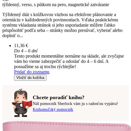
týždenný, verso, s pútkom na pero, magnetické zatváranie
Týždenný diár s krúžkovou väzbou na efektívne plánovanie a
orientáciu v každodenných povinnostiach. Vďaka praktickému
systému vkladania stránok si jeho usporiadanie môžete ľahko
prispôsobiť podľa seba – stránky možno presúvať, vyberať alebo
doplniť o...
11,36 €
Do 4 – 6 dní
Tento produkt momentálne nemáme na sklade, ale zvyčajne
vám ho vieme zabezpečiť a odoslať do 4 – 6 dní. A
posnažíme sa aj trochu rýchlejšie!
Pridať do zoznamu
Vložiť do košíka
Chcete poradiť knihu?
Náš pomocník Sherlock vám ju s radosťou vypátra!
Knihomoľský pomocník