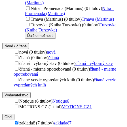
(Martinus)
Nitra - Promenada (Martinus) (0 titulov)
Nitra -
Promenada (Martinus)
Trnava (Martinus) (0 titulov)
Trnava (Martinus)
Turzovka (Kniha Turzovka) (0 titulov)
Turzovka
(Kniha Turzovka)
Ďalšie možnosti
Nové / čítané
nová (0 titulov)
nová
čítaná (0 titulov)
čítaná
čítaná - výborný stav (0 titulov)
čítaná - výborný stav
čítaná - mierne opotrebovaná (0 titulov)
čítaná - mierne
opotrebovaná
čítané verzie vypredaných kníh (0 titulov)
čítané verzie
vypredaných kníh
Vydavateľstvo
Notique (6 titulov)
Notique
6
MOTIONS.CZ (1 titul)
MOTIONS.CZ
1
Obal
zakladač (7 titulov)
zakladač
7