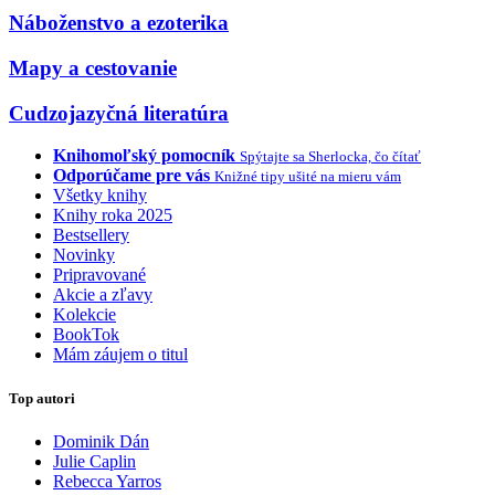
Náboženstvo a ezoterika
Mapy a cestovanie
Cudzojazyčná literatúra
Knihomoľský pomocník
Spýtajte sa Sherlocka, čo čítať
Odporúčame pre vás
Knižné tipy ušité na mieru vám
Všetky knihy
Knihy roka 2025
Bestsellery
Novinky
Pripravované
Akcie a zľavy
Kolekcie
BookTok
Mám záujem o titul
Top autori
Dominik Dán
Julie Caplin
Rebecca Yarros