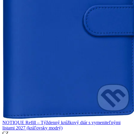
NOTIQUE Refill – Týždenný krúžkový diár s vymeniteľnými
listami 2027 (kráľovsky modrý)
CZ