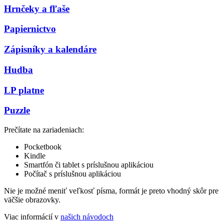
Hrnčeky a fľaše
Papiernictvo
Zápisníky a kalendáre
Hudba
LP platne
Puzzle
Prečítate na zariadeniach:
Pocketbook
Kindle
Smartfón či tablet s príslušnou aplikáciou
Počítač s príslušnou aplikáciou
Nie je možné meniť veľkosť písma, formát je preto vhodný skôr pre
väčšie obrazovky.
Viac informácií v
našich návodoch