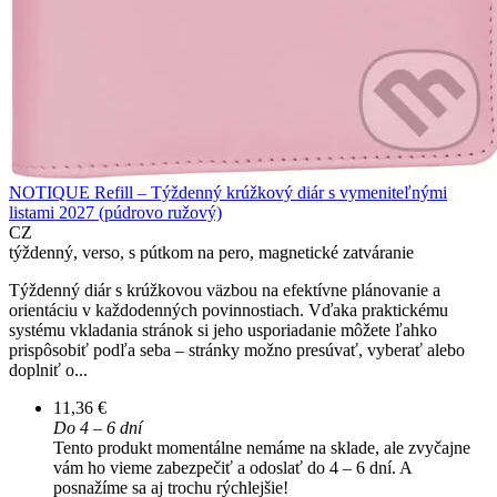
NOTIQUE Refill – Týždenný krúžkový diár s vymeniteľnými
listami 2027 (púdrovo ružový)
CZ
týždenný, verso, s pútkom na pero, magnetické zatváranie
Týždenný diár s krúžkovou väzbou na efektívne plánovanie a
orientáciu v každodenných povinnostiach. Vďaka praktickému
systému vkladania stránok si jeho usporiadanie môžete ľahko
prispôsobiť podľa seba – stránky možno presúvať, vyberať alebo
doplniť o...
11,36 €
Do 4 – 6 dní
Tento produkt momentálne nemáme na sklade, ale zvyčajne
vám ho vieme zabezpečiť a odoslať do 4 – 6 dní. A
posnažíme sa aj trochu rýchlejšie!