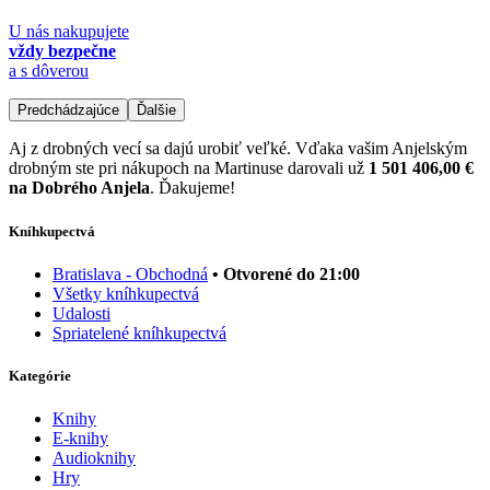
U nás nakupujete
vždy bezpečne
a s dôverou
Predchádzajúce
Ďalšie
Aj z drobných vecí sa dajú urobiť veľké. Vďaka vašim Anjelským
drobným ste pri nákupoch na Martinuse darovali už
1 501 406,00 €
na Dobrého Anjela
. Ďakujeme!
Kníhkupectvá
Bratislava - Obchodná
• Otvorené do 21:00
Všetky kníhkupectvá
Udalosti
Spriatelené kníhkupectvá
Kategórie
Knihy
E-knihy
Audioknihy
Hry