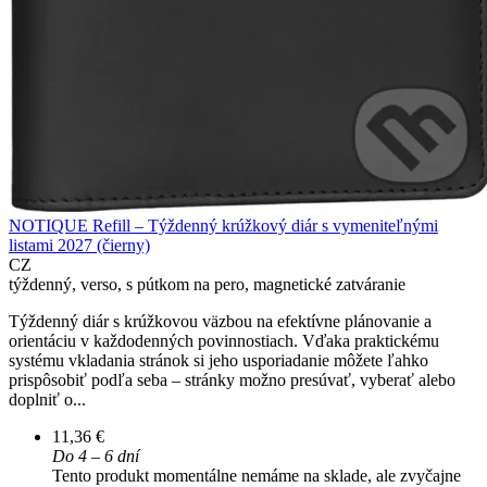
NOTIQUE Refill – Týždenný krúžkový diár s vymeniteľnými
listami 2027 (čierny)
CZ
týždenný, verso, s pútkom na pero, magnetické zatváranie
Týždenný diár s krúžkovou väzbou na efektívne plánovanie a
orientáciu v každodenných povinnostiach. Vďaka praktickému
systému vkladania stránok si jeho usporiadanie môžete ľahko
prispôsobiť podľa seba – stránky možno presúvať, vyberať alebo
doplniť o...
11,36 €
Do 4 – 6 dní
Tento produkt momentálne nemáme na sklade, ale zvyčajne