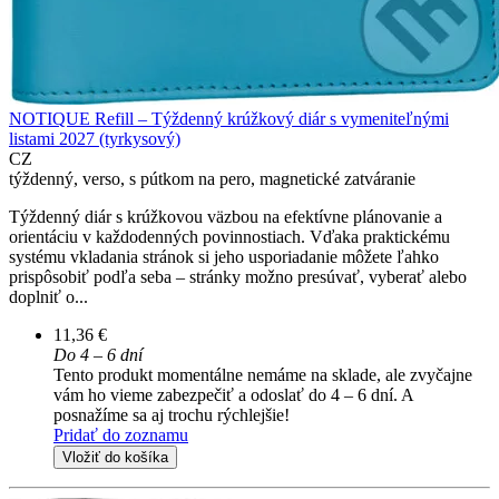
NOTIQUE Refill – Týždenný krúžkový diár s vymeniteľnými
listami 2027 (tyrkysový)
CZ
týždenný, verso, s pútkom na pero, magnetické zatváranie
Týždenný diár s krúžkovou väzbou na efektívne plánovanie a
orientáciu v každodenných povinnostiach. Vďaka praktickému
systému vkladania stránok si jeho usporiadanie môžete ľahko
prispôsobiť podľa seba – stránky možno presúvať, vyberať alebo
doplniť o...
11,36 €
Do 4 – 6 dní
Tento produkt momentálne nemáme na sklade, ale zvyčajne
vám ho vieme zabezpečiť a odoslať do 4 – 6 dní. A
posnažíme sa aj trochu rýchlejšie!
Pridať do zoznamu
Vložiť do košíka