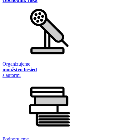
Obchodník roka
Organizujeme
množstvo besied
s autormi
Podporujeme