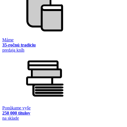
Máme
35-ročnú tradíciu
predaja kníh
Ponúkame vyše
250 000 titulov
na sklade