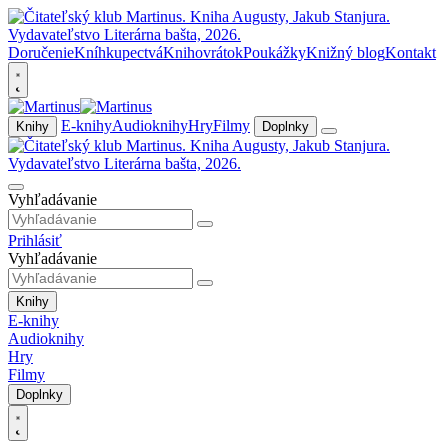
Doručenie
Kníhkupectvá
Knihovrátok
Poukážky
Knižný blog
Kontakt
E-knihy
Audioknihy
Hry
Filmy
Knihy
Doplnky
Vyhľadávanie
Prihlásiť
Vyhľadávanie
Knihy
E-knihy
Audioknihy
Hry
Filmy
Doplnky