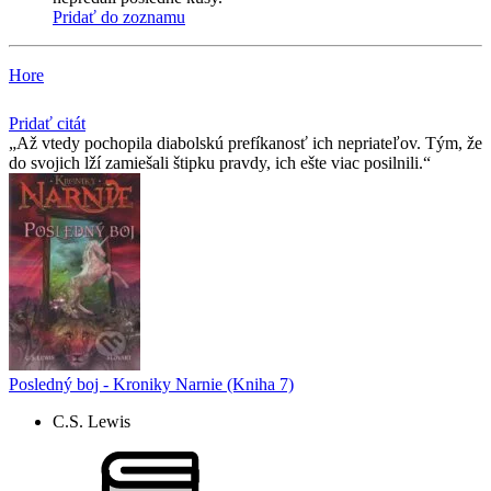
Pridať do zoznamu
Hore
Pridať citát
Až vtedy pochopila diabolskú prefíkanosť ich nepriateľov. Tým, že
do svojich lží zamiešali štipku pravdy, ich ešte viac posilnili.
Posledný boj - Kroniky Narnie (Kniha 7)
C.S. Lewis