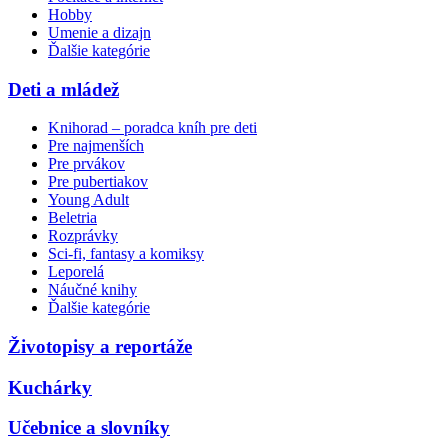
Hobby
Umenie a dizajn
Ďalšie kategórie
Deti a mládež
Knihorad – poradca kníh pre deti
Pre najmenších
Pre prvákov
Pre pubertiakov
Young Adult
Beletria
Rozprávky
Sci-fi, fantasy a komiksy
Leporelá
Náučné knihy
Ďalšie kategórie
Životopisy a reportáže
Kuchárky
Učebnice a slovníky