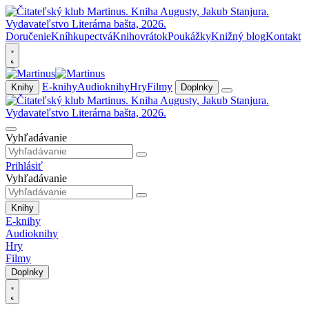
Doručenie
Kníhkupectvá
Knihovrátok
Poukážky
Knižný blog
Kontakt
E-knihy
Audioknihy
Hry
Filmy
Knihy
Doplnky
Vyhľadávanie
Prihlásiť
Vyhľadávanie
Knihy
E-knihy
Audioknihy
Hry
Filmy
Doplnky