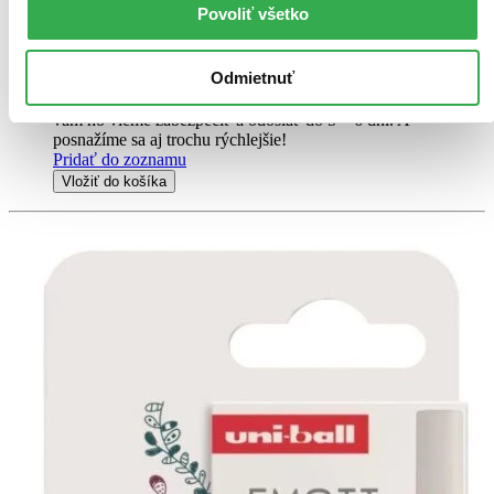
Abeceda TROCHA INAK uľahčuje výučbu abecedy
Povoliť všetko
prostredníctvom...
21,00 €
Odmietnuť
Do 5 – 6 dní
Tento produkt momentálne nemáme na sklade, ale zvyčajne
vám ho vieme zabezpečiť a odoslať do 5 – 6 dní. A
posnažíme sa aj trochu rýchlejšie!
Pridať do zoznamu
Vložiť do košíka