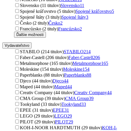
Slovensko (11 titulov)
Slovensko
11
Spojené kráľovstvo (5 titulov)
Spojené kráľovstvo
5
Spojené štáty (3 tituly)
Spojené štáty
3
Česko (2 tituly)
Česko
2
Francúzsko (2 tituly)
Francúzsko
2
Ďalšie možnosti
Vydavateľstvo
STABILO (214 titulov)
STABILO
214
Faber-Castell (206 titulov)
Faber-Castell
206
Metalmorphose (165 titulov)
Metalmorphose
165
Moleskine (154 titulov)
Moleskine
154
Paperblanks (88 titulov)
Paperblanks
88
Djeco (44 titulov)
Djeco
44
Maped (44 titulov)
Maped
44
Creativ Company (44 titulov)
Creativ Company
44
CMA Group (39 titulov)
CMA Group
39
Tookyland (33 titulov)
Tookyland
33
EPEE (31 titulov)
EPEE
31
LEGO (29 titulov)
LEGO
29
PILOT (29 titulov)
PILOT
29
KOH-I-NOOR HARDTMUTH (29 titulov)
KOH-I-