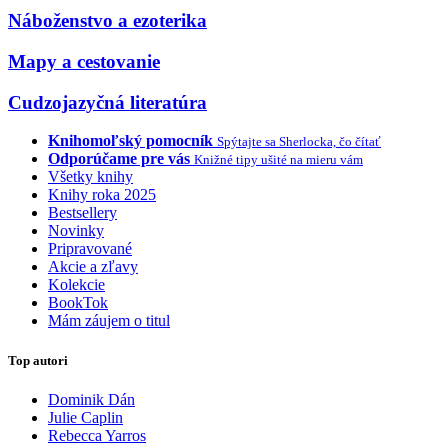
Náboženstvo a ezoterika
Mapy a cestovanie
Cudzojazyčná literatúra
Knihomoľský pomocník
Spýtajte sa Sherlocka, čo čítať
Odporúčame pre vás
Knižné tipy ušité na mieru vám
Všetky knihy
Knihy roka 2025
Bestsellery
Novinky
Pripravované
Akcie a zľavy
Kolekcie
BookTok
Mám záujem o titul
Top autori
Dominik Dán
Julie Caplin
Rebecca Yarros