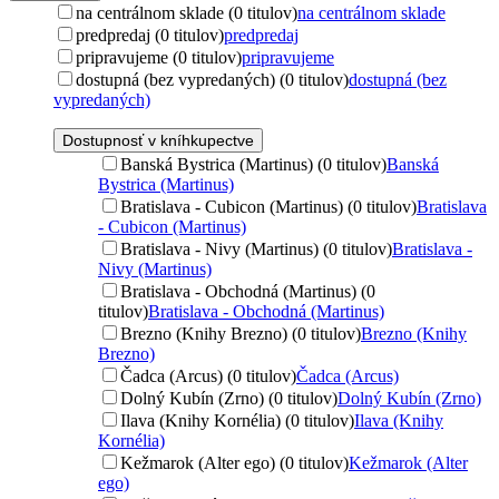
na centrálnom sklade (0 titulov)
na centrálnom sklade
predpredaj (0 titulov)
predpredaj
pripravujeme (0 titulov)
pripravujeme
dostupná (bez vypredaných) (0 titulov)
dostupná (bez
vypredaných)
Dostupnosť v kníhkupectve
Banská Bystrica (Martinus) (0 titulov)
Banská
Bystrica (Martinus)
Bratislava - Cubicon (Martinus) (0 titulov)
Bratislava
- Cubicon (Martinus)
Bratislava - Nivy (Martinus) (0 titulov)
Bratislava -
Nivy (Martinus)
Bratislava - Obchodná (Martinus) (0
titulov)
Bratislava - Obchodná (Martinus)
Brezno (Knihy Brezno) (0 titulov)
Brezno (Knihy
Brezno)
Čadca (Arcus) (0 titulov)
Čadca (Arcus)
Dolný Kubín (Zrno) (0 titulov)
Dolný Kubín (Zrno)
Ilava (Knihy Kornélia) (0 titulov)
Ilava (Knihy
Kornélia)
Kežmarok (Alter ego) (0 titulov)
Kežmarok (Alter
ego)