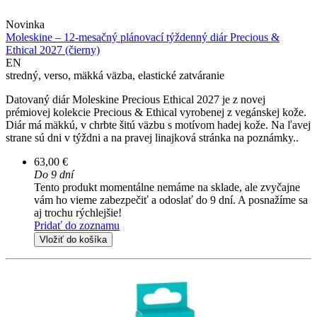
Novinka
Moleskine – 12-mesačný plánovací týždenný diár Precious &
Ethical 2027 (čierny)
EN
stredný, verso, mäkká väzba, elastické zatváranie
Datovaný diár Moleskine Precious Ethical 2027 je z novej
prémiovej kolekcie Precious & Ethical vyrobenej z vegánskej kože.
Diár má mäkkú, v chrbte šitú väzbu s motívom hadej kože. Na ľavej
strane sú dni v týždni a na pravej linajková stránka na poznámky..
63,00 €
Do 9 dní
Tento produkt momentálne nemáme na sklade, ale zvyčajne
vám ho vieme zabezpečiť a odoslať do 9 dní. A posnažíme sa
aj trochu rýchlejšie!
Pridať do zoznamu
Vložiť do košíka