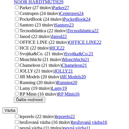
NOOR HARDTMUTH
29
Parker (27 titulov)
Parker
27
Centropen (24 titulov)
Centropen
24
PocketBook (24 titulov)
PocketBook
24
Santoro (23 titulov)
Santoro
23
Tecnodidattica (22 titulov)
Tecnodidattica
22
Janod (22 titulov)
Janod
22
OFFICE LINE (22 titulov)
OFFICE LINE
22
HCE (22 titulov)
HCE
22
Svojtka&Co. (21 titulov)
Svojtka&Co.
21
Monchhichi (21 titulov)
Monchhichi
21
Chameleon (21 titulov)
Chameleon
21
JOLLY (21 titulov)
JOLLY
21
Jiří Models (20 titulov)
Jiří Models
20
Running (20 titulov)
Running
20
Lamy (19 titulov)
Lamy
19
RP Minis (16 titulov)
RP Minis
16
Ďalšie možnosti
Väzba
leporelo (22 titulov)
leporelo
22
brožovaná väzba (16 titulov)
brožovaná väzba
16
pevná väzba (11 titulov)
pevná väzba
11