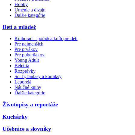
Hobby
Umenie a dizajn
Ďalšie kategórie
Deti a mládež
Knihorad – poradca kníh pre deti
Pre najmenších
Pre prvákov
Pre pubertiakov
Young Adult
Beletria
Rozprávky
Sci-fi, fantasy a komiksy
Leporelá
Náučné knihy
Ďalšie kategórie
Životopisy a reportáže
Kuchárky
Učebnice a slovníky