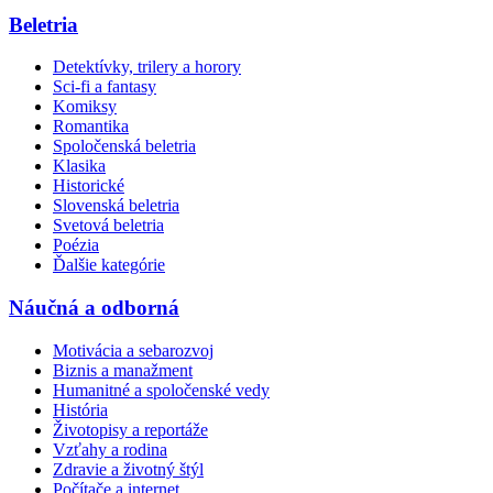
Beletria
Detektívky, trilery a horory
Sci-fi a fantasy
Komiksy
Romantika
Spoločenská beletria
Klasika
Historické
Slovenská beletria
Svetová beletria
Poézia
Ďalšie kategórie
Náučná a odborná
Motivácia a sebarozvoj
Biznis a manažment
Humanitné a spoločenské vedy
História
Životopisy a reportáže
Vzťahy a rodina
Zdravie a životný štýl
Počítače a internet