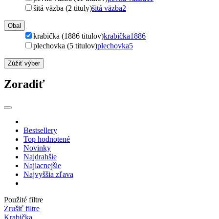
šitá väzba (2 tituly)
šitá väzba
2
Obal
krabička (1886 titulov)
krabička
1886
plechovka (5 titulov)
plechovka
5
Zúžiť výber
Zoradiť
Bestsellery
Top hodnotené
Novinky
Najdrahšie
Najlacnejšie
Najvyššia zľava
Použité filtre
Zrušiť filtre
Krabička