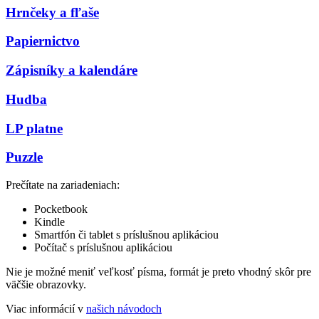
Hrnčeky a fľaše
Papiernictvo
Zápisníky a kalendáre
Hudba
LP platne
Puzzle
Prečítate na zariadeniach:
Pocketbook
Kindle
Smartfón či tablet s príslušnou aplikáciou
Počítač s príslušnou aplikáciou
Nie je možné meniť veľkosť písma, formát je preto vhodný skôr pre
väčšie obrazovky.
Viac informácií v
našich návodoch