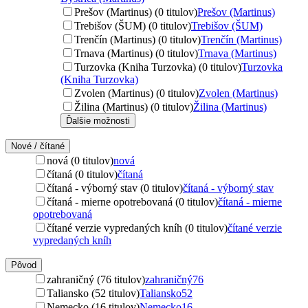
Prešov (Martinus) (0 titulov)
Prešov (Martinus)
Trebišov (ŠUM) (0 titulov)
Trebišov (ŠUM)
Trenčín (Martinus) (0 titulov)
Trenčín (Martinus)
Trnava (Martinus) (0 titulov)
Trnava (Martinus)
Turzovka (Kniha Turzovka) (0 titulov)
Turzovka
(Kniha Turzovka)
Zvolen (Martinus) (0 titulov)
Zvolen (Martinus)
Žilina (Martinus) (0 titulov)
Žilina (Martinus)
Ďalšie možnosti
Nové / čítané
nová (0 titulov)
nová
čítaná (0 titulov)
čítaná
čítaná - výborný stav (0 titulov)
čítaná - výborný stav
čítaná - mierne opotrebovaná (0 titulov)
čítaná - mierne
opotrebovaná
čítané verzie vypredaných kníh (0 titulov)
čítané verzie
vypredaných kníh
Pôvod
zahraničný (76 titulov)
zahraničný
76
Taliansko (52 titulov)
Taliansko
52
Nemecko (16 titulov)
Nemecko
16