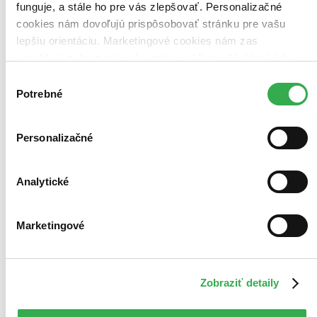
funguje, a stále ho pre vás zlepšovať. Personalizačné
cookies nám dovoľujú prispôsobovať stránku pre vašu
lepšiu orientáciu. Marketingové cookies nám zas
umožňujú zobrazenie relevantnej reklamy. Niektoré údaje
zdieľame aj s tretími stranami. Veľmi by nám pomohlo,
Výber
keby sme mohli používať všetky tieto cookies. Ďakujeme!
Potrebné
súhlasu
Personalizačné
Analytické
Marketingové
TOP #44
Zobraziť detaily
Abeceda TROCHA INAK
Edukačné kartičky