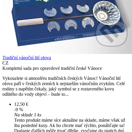
Tradiční vánoční lití olova
CZ
Kompletní sada pro opravdové tradiční české Vánoce
Vykouzlete si atmosféru tradičních českých Vánoc! Vánoční lití
olova paří v českých zemích k nejstarším vánočním zvykům. Celé
rodiny s napětím čekaly, jaký symbol se z roztaveného kovu
odlitého do vody objeví – bude to...
12,50 €
-9 %
Na sklade 1 ks
Tento produkt máme síce aktuálne na sklade, máme však už
iba posledné kusy. Ak ho chcete mať rýchlo, ponáhľajte sa!
Dodanie ďalších môže trvať dlhšie, zvyčajne do piatich dní.