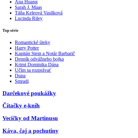
Ana Huang
Sarah J. Maas
Táňa Keleová Vasilková
Lucinda Riley
Top série
Romantické úteky
Harry Potter
Kapitán Stein a Notár Barbarič
Denník odvážneho bojka
Krimi Dominika Dána
Učím sa rozprávať
Duna
Smradi
Darčekové poukážky
Čítačky e-kníh
Vecičky od Martinusu
Káva, čaj a pochutiny