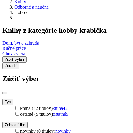
Knihy
Odborné a náučné
Hobby
Knihy z kategórie hobby krabička
Dom, byt a záhrada
Ručné práce
Chov zvierat
Zúžiť výber
Zoradiť
Zúžiť výber
Typ
kniha (42 titulov)
kniha
42
ostatné (5 titulov)
ostatné
5
Zobraziť iba
novinky (0 titulov)
novinky