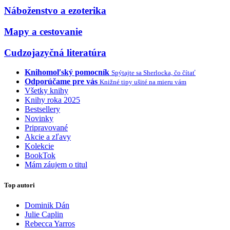
Náboženstvo a ezoterika
Mapy a cestovanie
Cudzojazyčná literatúra
Knihomoľský pomocník
Spýtajte sa Sherlocka, čo čítať
Odporúčame pre vás
Knižné tipy ušité na mieru vám
Všetky knihy
Knihy roka 2025
Bestsellery
Novinky
Pripravované
Akcie a zľavy
Kolekcie
BookTok
Mám záujem o titul
Top autori
Dominik Dán
Julie Caplin
Rebecca Yarros