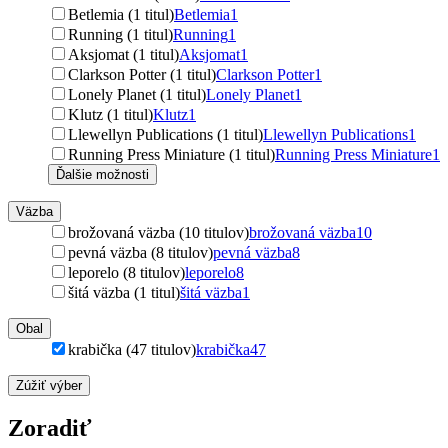
Betlemia (1 titul)
Betlemia
1
Running (1 titul)
Running
1
Aksjomat (1 titul)
Aksjomat
1
Clarkson Potter (1 titul)
Clarkson Potter
1
Lonely Planet (1 titul)
Lonely Planet
1
Klutz (1 titul)
Klutz
1
Llewellyn Publications (1 titul)
Llewellyn Publications
1
Running Press Miniature (1 titul)
Running Press Miniature
1
Ďalšie možnosti
Väzba
brožovaná väzba (10 titulov)
brožovaná väzba
10
pevná väzba (8 titulov)
pevná väzba
8
leporelo (8 titulov)
leporelo
8
šitá väzba (1 titul)
šitá väzba
1
Obal
krabička (47 titulov)
krabička
47
Zúžiť výber
Zoradiť