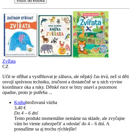
Vložiť do košíka
Zvířata
CZ
Učit se stříhat a vystřihovat je zábava, ale nějaký čas trvá, než si děti
osvojí správnou techniku, zručnost a dostatečně se u nich vyvine
koordinace oka a ruky. Dětské ruce se brzy unaví a pozornost
opadne, proto je potřeba ...
Kniha
brožovaná väzba
3,40 €
Do 4 – 6 dní
Tento produkt momentálne nemáme na sklade, ale zvyčajne
vám ho vieme zabezpečiť a odoslať do 4 – 6 dní. A
posnažíme sa aj trochu rýchlejšie!