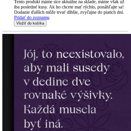
Tento produkt máme síce aktuálne na sklade, máme však už
iba posledné kusy. Ak ho chcete mať rýchlo, ponáhľajte sa!
Dodanie ďalších môže trvať dlhšie, zvyčajne do piatich dní.
Pridať do zoznamu
Vložiť do košíka