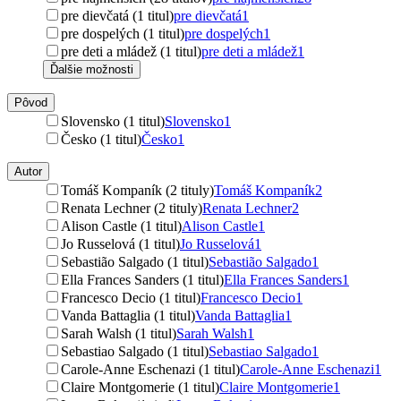
pre dievčatá (1 titul)
pre dievčatá
1
pre dospelých (1 titul)
pre dospelých
1
pre deti a mládež (1 titul)
pre deti a mládež
1
Ďalšie možnosti
Pôvod
Slovensko (1 titul)
Slovensko
1
Česko (1 titul)
Česko
1
Autor
Tomáš Kompaník (2 tituly)
Tomáš Kompaník
2
Renata Lechner (2 tituly)
Renata Lechner
2
Alison Castle (1 titul)
Alison Castle
1
Jo Russelová (1 titul)
Jo Russelová
1
Sebastião Salgado (1 titul)
Sebastião Salgado
1
Ella Frances Sanders (1 titul)
Ella Frances Sanders
1
Francesco Decio (1 titul)
Francesco Decio
1
Vanda Battaglia (1 titul)
Vanda Battaglia
1
Sarah Walsh (1 titul)
Sarah Walsh
1
Sebastiao Salgado (1 titul)
Sebastiao Salgado
1
Carole-Anne Eschenazi (1 titul)
Carole-Anne Eschenazi
1
Claire Montgomerie (1 titul)
Claire Montgomerie
1