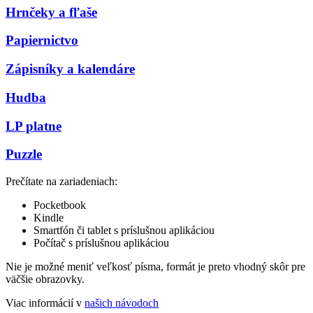
Hrnčeky a fľaše
Papiernictvo
Zápisníky a kalendáre
Hudba
LP platne
Puzzle
Prečítate na zariadeniach:
Pocketbook
Kindle
Smartfón či tablet s príslušnou aplikáciou
Počítač s príslušnou aplikáciou
Nie je možné meniť veľkosť písma, formát je preto vhodný skôr pre
väčšie obrazovky.
Viac informácií v
našich návodoch