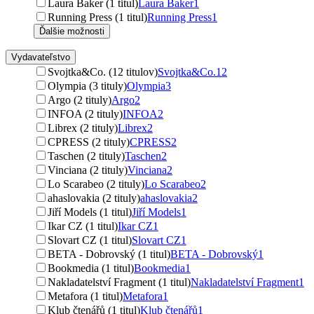
Laura Baker (1 titul)
Laura Baker
1
Running Press (1 titul)
Running Press
1
Ďalšie možnosti
Vydavateľstvo
Svojtka&Co. (12 titulov)
Svojtka&Co.
12
Olympia (3 tituly)
Olympia
3
Argo (2 tituly)
Argo
2
INFOA (2 tituly)
INFOA
2
Librex (2 tituly)
Librex
2
CPRESS (2 tituly)
CPRESS
2
Taschen (2 tituly)
Taschen
2
Vinciana (2 tituly)
Vinciana
2
Lo Scarabeo (2 tituly)
Lo Scarabeo
2
ahaslovakia (2 tituly)
ahaslovakia
2
Jiří Models (1 titul)
Jiří Models
1
Ikar CZ (1 titul)
Ikar CZ
1
Slovart CZ (1 titul)
Slovart CZ
1
BETA - Dobrovský (1 titul)
BETA - Dobrovský
1
Bookmedia (1 titul)
Bookmedia
1
Nakladatelství Fragment (1 titul)
Nakladatelství Fragment
1
Metafora (1 titul)
Metafora
1
Klub čtenářů (1 titul)
Klub čtenářů
1