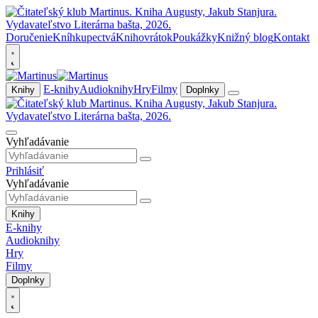
Doručenie
Kníhkupectvá
Knihovrátok
Poukážky
Knižný blog
Kontakt
E-knihy
Audioknihy
Hry
Filmy
Knihy
Doplnky
Vyhľadávanie
Prihlásiť
Vyhľadávanie
Knihy
E-knihy
Audioknihy
Hry
Filmy
Doplnky