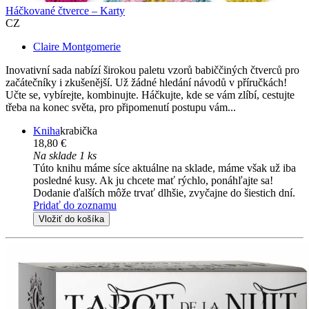
Háčkované čtverce – Karty
CZ
Claire Montgomerie
Inovativní sada nabízí širokou paletu vzorů babiččiných čtverců pro
začátečníky i zkušenější. Už žádné hledání návodů v příručkách!
Učte se, vybírejte, kombinujte. Háčkujte, kde se vám zlíbí, cestujte
třeba na konec světa, pro připomenutí postupu vám...
Kniha
krabička
18,80 €
Na sklade 1 ks
Túto knihu máme síce aktuálne na sklade, máme však už iba
posledné kusy. Ak ju chcete mať rýchlo, ponáhľajte sa!
Dodanie ďalších môže trvať dlhšie, zvyčajne do šiestich dní.
Pridať do zoznamu
Vložiť do košíka