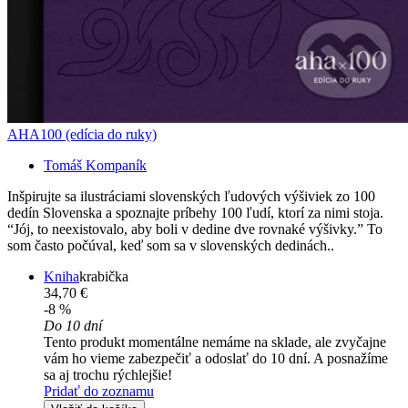
AHA100 (edícia do ruky)
Tomáš Kompaník
Inšpirujte sa ilustráciami slovenských ľudových výšiviek zo 100
dedín Slovenska a spoznajte príbehy 100 ľudí, ktorí za nimi stoja.
“Jój, to neexistovalo, aby boli v dedine dve rovnaké výšivky.” To
som často počúval, keď som sa v slovenských dedinách..
Kniha
krabička
34,70 €
-8 %
Do 10 dní
Tento produkt momentálne nemáme na sklade, ale zvyčajne
vám ho vieme zabezpečiť a odoslať do 10 dní. A posnažíme
sa aj trochu rýchlejšie!
Pridať do zoznamu