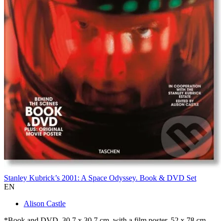
Stanley Kubrick’s 2001: A Space Odyssey. Book & DVD Set
EN
Alison Castle
*Book and DVD, 30.7 x 30.7 cm, with a film poster, 52 x 78 cm,