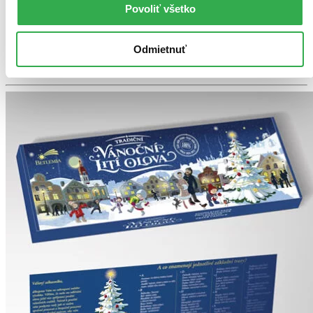
Na sklade 3 ks
Povoliť všetko
Túto knihu máme síce aktuálne na sklade, máme však už iba
posledné kusy. Ak ju chcete mať rýchlo, ponáhľajte sa!
Dodanie ďalších môže trvať dlhšie, zvyčajne do šiestich dní.
Odmietnuť
Pridať do zoznamu
Vložiť do košíka