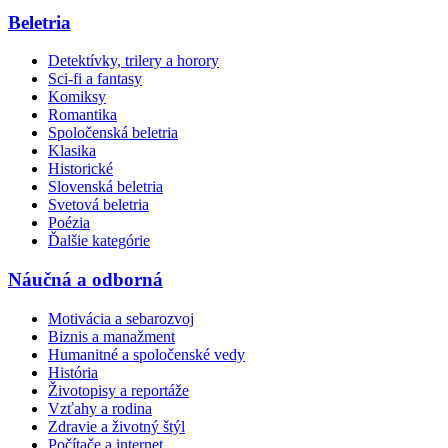
Beletria
Detektívky, trilery a horory
Sci-fi a fantasy
Komiksy
Romantika
Spoločenská beletria
Klasika
Historické
Slovenská beletria
Svetová beletria
Poézia
Ďalšie kategórie
Náučná a odborná
Motivácia a sebarozvoj
Biznis a manažment
Humanitné a spoločenské vedy
História
Životopisy a reportáže
Vzťahy a rodina
Zdravie a životný štýl
Počítače a internet