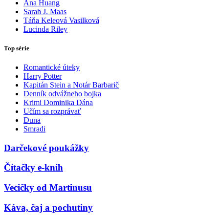
Ana Huang
Sarah J. Maas
Táňa Keleová Vasilková
Lucinda Riley
Top série
Romantické úteky
Harry Potter
Kapitán Stein a Notár Barbarič
Denník odvážneho bojka
Krimi Dominika Dána
Učím sa rozprávať
Duna
Smradi
Darčekové poukážky
Čítačky e-kníh
Vecičky od Martinusu
Káva, čaj a pochutiny