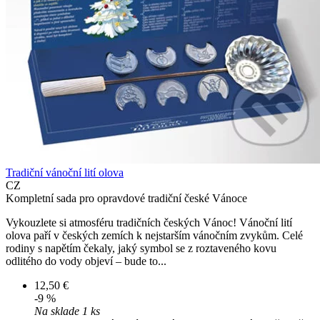
Tradiční vánoční lití olova
CZ
Kompletní sada pro opravdové tradiční české Vánoce
Vykouzlete si atmosféru tradičních českých Vánoc! Vánoční lití
olova paří v českých zemích k nejstarším vánočním zvykům. Celé
rodiny s napětím čekaly, jaký symbol se z roztaveného kovu
odlitého do vody objeví – bude to...
12,50 €
-9 %
Na sklade 1 ks