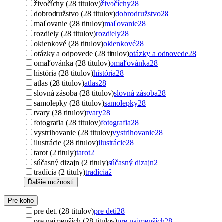
živočíchy (28 titulov)
živočíchy
28
dobrodružstvo (28 titulov)
dobrodružstvo
28
maľovanie (28 titulov)
maľovanie
28
rozdiely (28 titulov)
rozdiely
28
okienkové (28 titulov)
okienkové
28
otázky a odpovede (28 titulov)
otázky a odpovede
28
omaľovánka (28 titulov)
omaľovánka
28
história (28 titulov)
história
28
atlas (28 titulov)
atlas
28
slovná zásoba (28 titulov)
slovná zásoba
28
samolepky (28 titulov)
samolepky
28
tvary (28 titulov)
tvary
28
fotografia (28 titulov)
fotografia
28
vystrihovanie (28 titulov)
vystrihovanie
28
ilustrácie (28 titulov)
ilustrácie
28
tarot (2 tituly)
tarot
2
súčasný dizajn (2 tituly)
súčasný dizajn
2
tradícia (2 tituly)
tradícia
2
Ďalšie možnosti
Pre koho
pre deti (28 titulov)
pre deti
28
pre najmenších (28 titulov)
pre najmenších
28