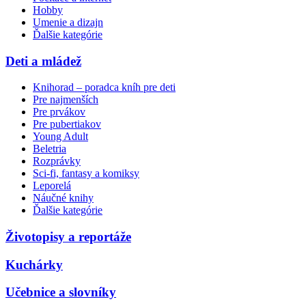
Hobby
Umenie a dizajn
Ďalšie kategórie
Deti a mládež
Knihorad – poradca kníh pre deti
Pre najmenších
Pre prvákov
Pre pubertiakov
Young Adult
Beletria
Rozprávky
Sci-fi, fantasy a komiksy
Leporelá
Náučné knihy
Ďalšie kategórie
Životopisy a reportáže
Kuchárky
Učebnice a slovníky