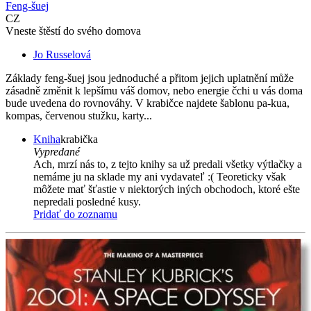
Feng-šuej
CZ
Vneste štěstí do svého domova
Jo Russelová
Základy feng-šuej jsou jednoduché a přitom jejich uplatnění může
zásadně změnit k lepšímu váš domov, nebo energie čchi u vás doma
bude uvedena do rovnováhy. V krabičce najdete šablonu pa-kua,
kompas, červenou stužku, karty...
Kniha
krabička
Vypredané
Ach, mrzí nás to, z tejto knihy sa už predali všetky výtlačky a
nemáme ju na sklade my ani vydavateľ :( Teoreticky však
môžete mať šťastie v niektorých iných obchodoch, ktoré ešte
nepredali posledné kusy.
Pridať do zoznamu