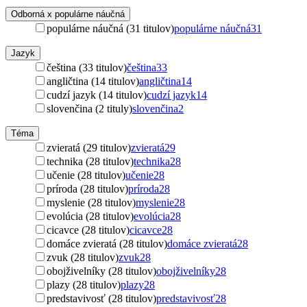
Odborná x populárne náučná
populárne náučná (31 titulov)
populárne náučná
31
Jazyk
čeština (33 titulov)
čeština
33
angličtina (14 titulov)
angličtina
14
cudzí jazyk (14 titulov)
cudzí jazyk
14
slovenčina (2 tituly)
slovenčina
2
Téma
zvieratá (29 titulov)
zvieratá
29
technika (28 titulov)
technika
28
učenie (28 titulov)
učenie
28
príroda (28 titulov)
príroda
28
myslenie (28 titulov)
myslenie
28
evolúcia (28 titulov)
evolúcia
28
cicavce (28 titulov)
cicavce
28
domáce zvieratá (28 titulov)
domáce zvieratá
28
zvuk (28 titulov)
zvuk
28
obojživelníky (28 titulov)
obojživelníky
28
plazy (28 titulov)
plazy
28
predstavivosť (28 titulov)
predstavivosť
28