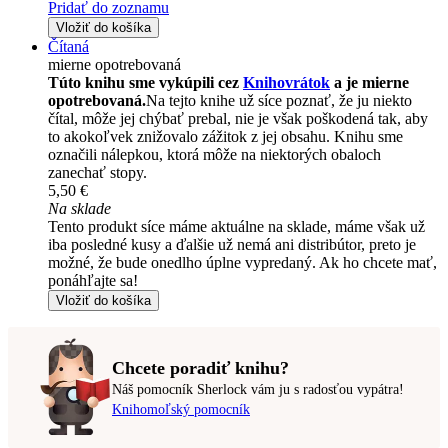
Pridať do zoznamu
Vložiť do košíka
Čítaná
mierne opotrebovaná
Túto knihu sme vykúpili cez
Knihovrátok
a je mierne
opotrebovaná.
Na tejto knihe už síce poznať, že ju niekto
čítal, môže jej chýbať prebal, nie je však poškodená tak, aby
to akokoľvek znižovalo zážitok z jej obsahu. Knihu sme
označili nálepkou, ktorá môže na niektorých obaloch
zanechať stopy.
5,50 €
Na sklade
Tento produkt síce máme aktuálne na sklade, máme však už
iba posledné kusy a ďalšie už nemá ani distribútor, preto je
možné, že bude onedlho úplne vypredaný. Ak ho chcete mať,
ponáhľajte sa!
Vložiť do košíka
Chcete poradiť knihu?
Náš pomocník Sherlock vám ju s radosťou vypátra!
Knihomoľský pomocník