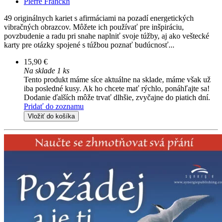
Pierre Franckh
49 originálnych kariet s afirmáciami na pozadí energetických
vibračných obrazcov. Môžete ich používať pre inšpiráciu,
povzbudenie a radu pri snahe naplniť svoje túžby, aj ako veštecké
karty pre otázky spojené s túžbou poznať budúcnosť...
15,90 €
Na sklade 1 ks
Tento produkt máme síce aktuálne na sklade, máme však už
iba posledné kusy. Ak ho chcete mať rýchlo, ponáhľajte sa!
Dodanie ďalších môže trvať dlhšie, zvyčajne do piatich dní.
Pridať do zoznamu
Vložiť do košíka