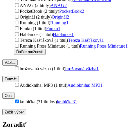
ANAG (2 tituly)
ANAG
2
PocketBook (2 tituly)
PocketBook
2
Originál (2 tituly)
Originál
2
Running (1 titul)
Running
1
Funko (1 titul)
Funko
1
Hablamos (1 titul)
Hablamos
1
Tereza Kašťáková (1 titul)
Tereza Kašťáková
1
Running Press Miniature (1 titul)
Running Press Miniature
1
Ďalšie možnosti
Väzba
brožovaná väzba (1 titul)
brožovaná väzba
1
Formát
Audiokniha: MP3 (1 titul)
Audiokniha: MP3
1
Obal
krabička (31 titulov)
krabička
31
Zúžiť výber
Zoradiť