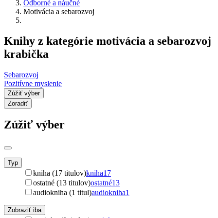
Odborné a náučné
Motivácia a sebarozvoj
Knihy z kategórie motivácia a sebarozvoj
krabička
Sebarozvoj
Pozitívne myslenie
Zúžiť výber
Zoradiť
Zúžiť výber
Typ
kniha (17 titulov)
kniha
17
ostatné (13 titulov)
ostatné
13
audiokniha (1 titul)
audiokniha
1
Zobraziť iba