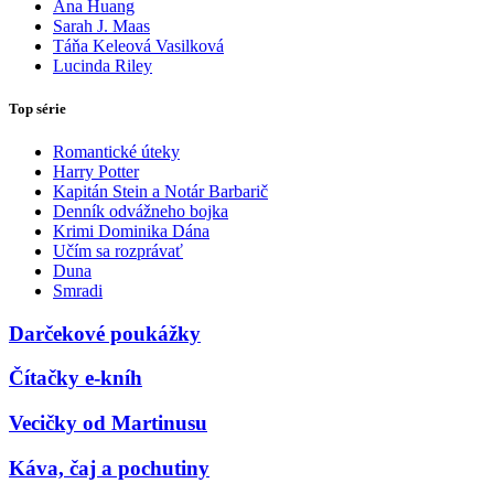
Ana Huang
Sarah J. Maas
Táňa Keleová Vasilková
Lucinda Riley
Top série
Romantické úteky
Harry Potter
Kapitán Stein a Notár Barbarič
Denník odvážneho bojka
Krimi Dominika Dána
Učím sa rozprávať
Duna
Smradi
Darčekové poukážky
Čítačky e-kníh
Vecičky od Martinusu
Káva, čaj a pochutiny