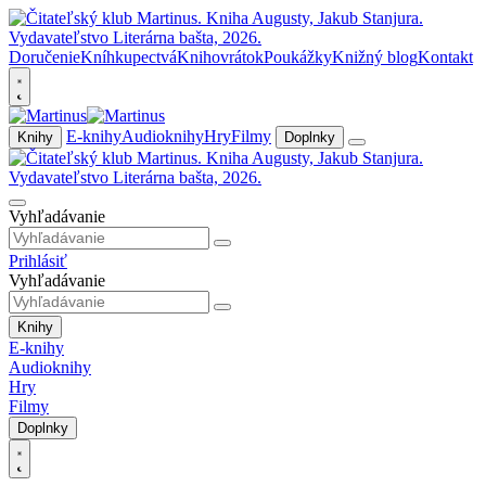
Doručenie
Kníhkupectvá
Knihovrátok
Poukážky
Knižný blog
Kontakt
E-knihy
Audioknihy
Hry
Filmy
Knihy
Doplnky
Vyhľadávanie
Prihlásiť
Vyhľadávanie
Knihy
E-knihy
Audioknihy
Hry
Filmy
Doplnky