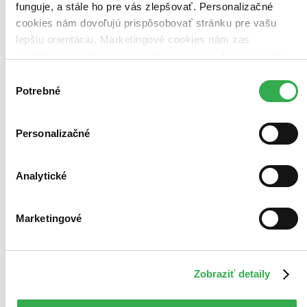
funguje, a stále ho pre vás zlepšovať. Personalizačné
cookies nám dovoľujú prispôsobovať stránku pre vašu
lepšiu orientáciu. Marketingové cookies nám zas
umožňujú zobrazenie relevantnej reklamy. Niektoré údaje
zdieľame aj s tretími stranami. Veľmi by nám pomohlo,
Výber
keby sme mohli používať všetky tieto cookies. Ďakujeme!
Potrebné
súhlasu
Personalizačné
Analytické
Marketingové
Zobraziť detaily