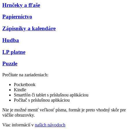
Hrnčeky a fľaše
Papiernictvo
Zápisníky a kalendáre
Hudba
LP platne
Puzzle
Prečítate na zariadeniach:
Pocketbook
Kindle
Smartfón či tablet s príslušnou aplikáciou
Počítač s príslušnou aplikáciou
Nie je možné meniť veľkosť písma, formát je preto vhodný skôr pre
väčšie obrazovky.
Viac informácií v
našich návodoch