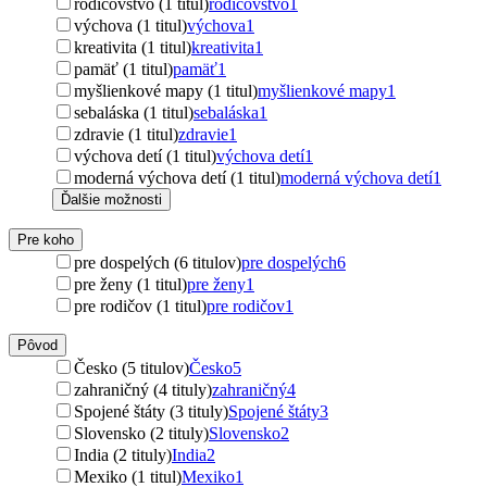
rodičovstvo (1 titul)
rodičovstvo
1
výchova (1 titul)
výchova
1
kreativita (1 titul)
kreativita
1
pamäť (1 titul)
pamäť
1
myšlienkové mapy (1 titul)
myšlienkové mapy
1
sebaláska (1 titul)
sebaláska
1
zdravie (1 titul)
zdravie
1
výchova detí (1 titul)
výchova detí
1
moderná výchova detí (1 titul)
moderná výchova detí
1
Ďalšie možnosti
Pre koho
pre dospelých (6 titulov)
pre dospelých
6
pre ženy (1 titul)
pre ženy
1
pre rodičov (1 titul)
pre rodičov
1
Pôvod
Česko (5 titulov)
Česko
5
zahraničný (4 tituly)
zahraničný
4
Spojené štáty (3 tituly)
Spojené štáty
3
Slovensko (2 tituly)
Slovensko
2
India (2 tituly)
India
2
Mexiko (1 titul)
Mexiko
1