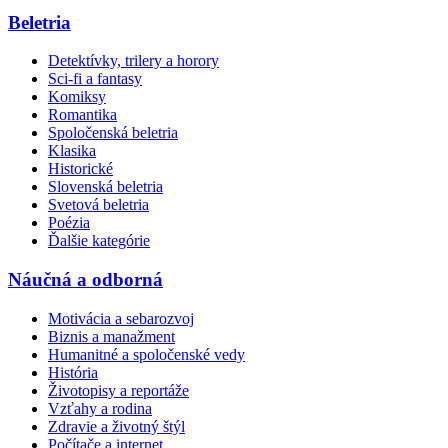
Beletria
Detektívky, trilery a horory
Sci-fi a fantasy
Komiksy
Romantika
Spoločenská beletria
Klasika
Historické
Slovenská beletria
Svetová beletria
Poézia
Ďalšie kategórie
Náučná a odborná
Motivácia a sebarozvoj
Biznis a manažment
Humanitné a spoločenské vedy
História
Životopisy a reportáže
Vzťahy a rodina
Zdravie a životný štýl
Počítače a internet