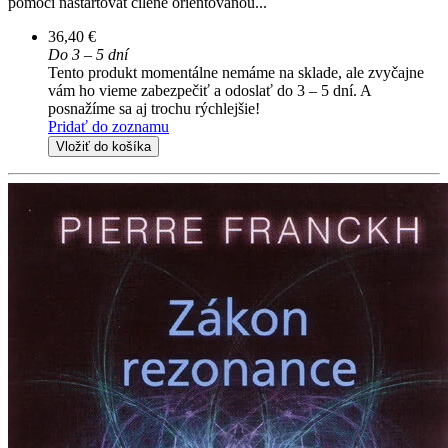
pomoci nastartovat cíleně orientovanou...
36,40 €
Do 3 – 5 dní
Tento produkt momentálne nemáme na sklade, ale zvyčajne
vám ho vieme zabezpečiť a odoslať do 3 – 5 dní. A
posnažíme sa aj trochu rýchlejšie!
Pridať do zoznamu
Vložiť do košíka