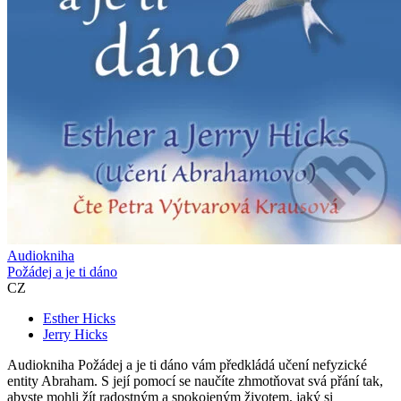
Audiokniha
Požádej a je ti dáno
CZ
Esther Hicks
Jerry Hicks
Audiokniha Požádej a je ti dáno vám předkládá učení nefyzické
entity Abraham. S její pomocí se naučíte zhmotňovat svá přání tak,
abyste mohli žít radostným a spokojeným životem, jaký si