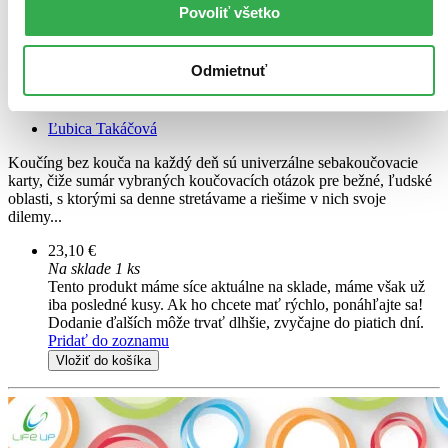
Povoliť všetko
Odmietnuť
Koučing bez kouča na každý deň
Ľubica Takáčová
Koučíng bez kouča na každý deň sú univerzálne sebakoučovacie
karty, čiže sumár vybraných koučovacích otázok pre bežné, ľudské
oblasti, s ktorými sa denne stretávame a riešime v nich svoje
dilemy...
23,10 €
Na sklade 1 ks
Tento produkt máme síce aktuálne na sklade, máme však už
iba posledné kusy. Ak ho chcete mať rýchlo, ponáhľajte sa!
Dodanie ďalších môže trvať dlhšie, zvyčajne do piatich dní.
Pridať do zoznamu
Vložiť do košíka