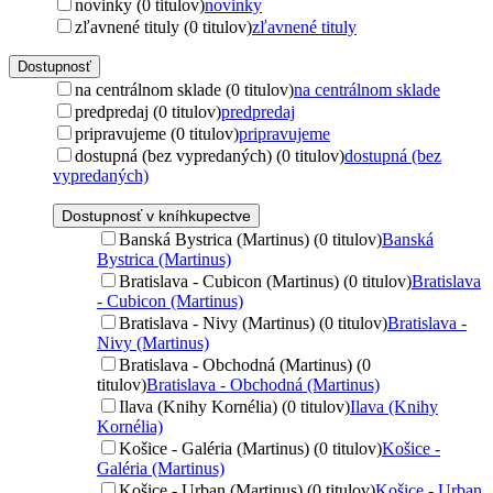
novinky (0 titulov)
novinky
zľavnené tituly (0 titulov)
zľavnené tituly
Dostupnosť
na centrálnom sklade (0 titulov)
na centrálnom sklade
predpredaj (0 titulov)
predpredaj
pripravujeme (0 titulov)
pripravujeme
dostupná (bez vypredaných) (0 titulov)
dostupná (bez
vypredaných)
Dostupnosť v kníhkupectve
Banská Bystrica (Martinus) (0 titulov)
Banská
Bystrica (Martinus)
Bratislava - Cubicon (Martinus) (0 titulov)
Bratislava
- Cubicon (Martinus)
Bratislava - Nivy (Martinus) (0 titulov)
Bratislava -
Nivy (Martinus)
Bratislava - Obchodná (Martinus) (0
titulov)
Bratislava - Obchodná (Martinus)
Ilava (Knihy Kornélia) (0 titulov)
Ilava (Knihy
Kornélia)
Košice - Galéria (Martinus) (0 titulov)
Košice -
Galéria (Martinus)
Košice - Urban (Martinus) (0 titulov)
Košice - Urban