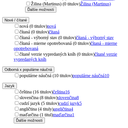
Žilina (Martinus) (0 titulov)
Žilina (Martinus)
Ďalšie možnosti
Nové / čítané
nová (0 titulov)
nová
čítaná (0 titulov)
čítaná
čítaná - výborný stav (0 titulov)
čítaná - výborný stav
čítaná - mierne opotrebovaná (0 titulov)
čítaná - mierne
opotrebovaná
čítané verzie vypredaných kníh (0 titulov)
čítané verzie
vypredaných kníh
Odborná x populárne náučná
populárne náučná (10 titulov)
populárne náučná
10
Jazyk
čeština (16 titulov)
čeština
16
slovenčina (8 titulov)
slovenčina
8
cudzí jazyk (5 titulov)
cudzí jazyk
5
angličtina (4 tituly)
angličtina
4
maďarčina (1 titul)
maďarčina
1
Ďalšie možnosti