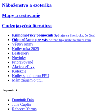
Náboženstvo a ezoterika
Mapy a cestovanie
Cudzojazyčná literatúra
Knihomoľský pomocník
Spýtajte sa Sherlocka, čo čítať
Odporúčame pre vás
Knižné tipy ušité na mieru vám
Všetky knihy
Knihy roka 2025
Bestsellery
Novinky
Pripravované
Akcie a zľavy
Kolekcie
Knihy s podporou FPU
Mám záujem o titul
Top autori
Dominik Dán
Julie Caplin
Rebecca Yarros