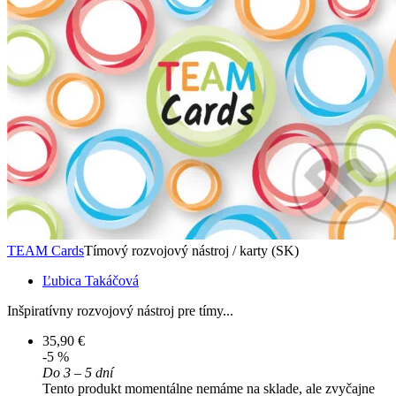
TEAM Cards
Tímový rozvojový nástroj / karty (SK)
Ľubica Takáčová
Inšpiratívny rozvojový nástroj pre tímy...
35,90 €
-5 %
Do 3 – 5 dní
Tento produkt momentálne nemáme na sklade, ale zvyčajne