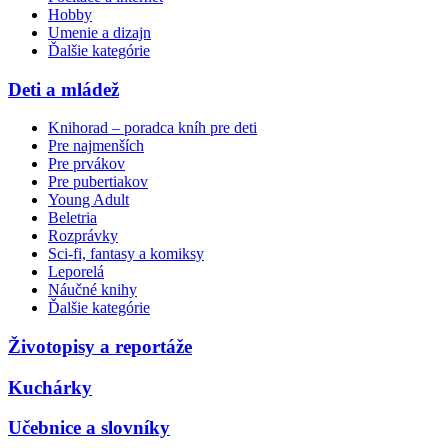
Hobby
Umenie a dizajn
Ďalšie kategórie
Deti a mládež
Knihorad – poradca kníh pre deti
Pre najmenších
Pre prvákov
Pre pubertiakov
Young Adult
Beletria
Rozprávky
Sci-fi, fantasy a komiksy
Leporelá
Náučné knihy
Ďalšie kategórie
Životopisy a reportáže
Kuchárky
Učebnice a slovníky