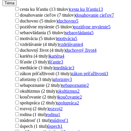
Téma
cesta ku šťastiu (13 titulov)
cesta ku šťastiu
13
dosahovanie cieľov (7 titulov)
dosahovanie cieľov
7
duchovno (5 titulov)
duchovno
5
pozitívne myslenie (5 titulov)
pozitívne myslenie
5
sebaovládania (5 titulov)
sebaovládania
5
motivácia (5 titulov)
motivácia
5
vzdelávanie (4 tituly)
vzdelávanie
4
duchovný život (4 tituly)
duchovný život
4
kariéra (4 tituly)
kariéra
4
šťastie (3 tituly)
šťastie
3
meditácie (3 tituly)
meditácie
3
zákon príťažlivosti (3 tituly)
zákon príťažlivosti
3
aforizmy (3 tituly)
aforizmy
3
sebapoznanie (2 tituly)
sebapoznanie
2
okultizmus (2 tituly)
okultizmus
2
koučovanie (2 tituly)
koučovanie
2
spolupráca (2 tituly)
spolupráca
2
rozvoj (2 tituly)
rozvoj
2
rodina (1 titul)
rodina
1
múdrosť (1 titul)
múdrosť
1
úspech (1 titul)
úspech
1