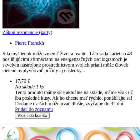
Zákon rezonancie (karty)
Pierre Franckh
Sila myšlienok môže zmeniť život a realitu. Táto sada kariet so 49
posilňujúcimi afirmáciami na energetizačných oscilogramoch je
skvelým nástrojom: prostredníctvom svojich prianí môže človek
cielene ovplyvňovať príčiny aj následky...
17,70 €
Na sklade 1 ks
Tento produkt máme síce aktuálne na sklade, máme však už
iba posledné kusy. Ak ho chcete mať rýchlo, ponáhľajte sa!
Dodanie ďalších môže trvať dlhšie, zvyčajne do 32 dní.
Pridať do zoznamu
Vložiť do košíka