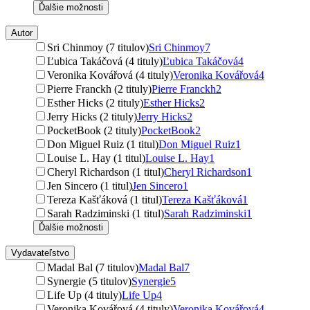
Ďalšie možnosti
Autor
Sri Chinmoy (7 titulov)
Sri Chinmoy
7
Ľubica Takáčová (4 tituly)
Ľubica Takáčová
4
Veronika Kovářová (4 tituly)
Veronika Kovářová
4
Pierre Franckh (2 tituly)
Pierre Franckh
2
Esther Hicks (2 tituly)
Esther Hicks
2
Jerry Hicks (2 tituly)
Jerry Hicks
2
PocketBook (2 tituly)
PocketBook
2
Don Miguel Ruiz (1 titul)
Don Miguel Ruiz
1
Louise L. Hay (1 titul)
Louise L. Hay
1
Cheryl Richardson (1 titul)
Cheryl Richardson
1
Jen Sincero (1 titul)
Jen Sincero
1
Tereza Kašťáková (1 titul)
Tereza Kašťáková
1
Sarah Radziminski (1 titul)
Sarah Radziminski
1
Ďalšie možnosti
Vydavateľstvo
Madal Bal (7 titulov)
Madal Bal
7
Synergie (5 titulov)
Synergie
5
Life Up (4 tituly)
Life Up
4
Veronika Kovářová (4 tituly)
Veronika Kovářová
4