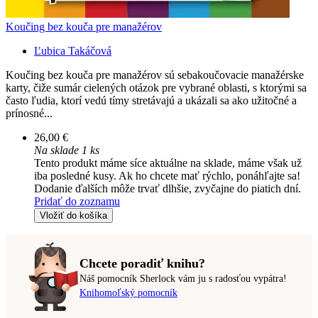
Koučing bez kouča pre manažérov
Ľubica Takáčová
Koučing bez kouča pre manažérov sú sebakoučovacie manažérske
karty, čiže sumár cielených otázok pre vybrané oblasti, s ktorými sa
často ľudia, ktorí vedú tímy stretávajú a ukázali sa ako užitočné a
prínosné...
26,00 €
Na sklade 1 ks
Tento produkt máme síce aktuálne na sklade, máme však už
iba posledné kusy. Ak ho chcete mať rýchlo, ponáhľajte sa!
Dodanie ďalších môže trvať dlhšie, zvyčajne do piatich dní.
Pridať do zoznamu
Vložiť do košíka
Chcete poradiť knihu?
Náš pomocník Sherlock vám ju s radosťou vypátra!
Knihomoľský pomocník