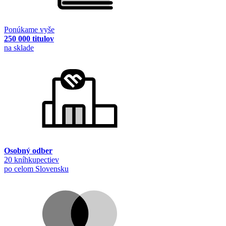
Ponúkame vyše
250 000 titulov
na sklade
Osobný odber
20 kníhkupectiev
po celom Slovensku