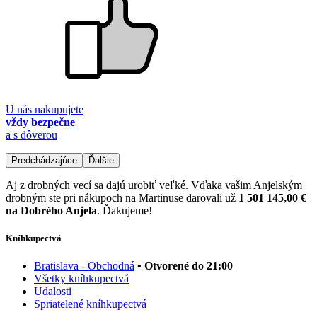
U nás nakupujete
vždy bezpečne
a s dôverou
Predchádzajúce
Ďalšie
Aj z drobných vecí sa dajú urobiť veľké. Vďaka vašim Anjelským
drobným ste pri nákupoch na Martinuse darovali už
1 501 145,00 €
na Dobrého Anjela
. Ďakujeme!
Kníhkupectvá
Bratislava - Obchodná
• Otvorené do 21:00
Všetky kníhkupectvá
Udalosti
Spriatelené kníhkupectvá