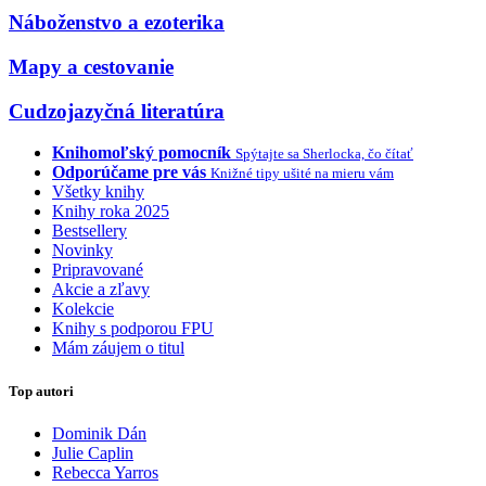
Náboženstvo a ezoterika
Mapy a cestovanie
Cudzojazyčná literatúra
Knihomoľský pomocník
Spýtajte sa Sherlocka, čo čítať
Odporúčame pre vás
Knižné tipy ušité na mieru vám
Všetky knihy
Knihy roka 2025
Bestsellery
Novinky
Pripravované
Akcie a zľavy
Kolekcie
Knihy s podporou FPU
Mám záujem o titul
Top autori
Dominik Dán
Julie Caplin
Rebecca Yarros