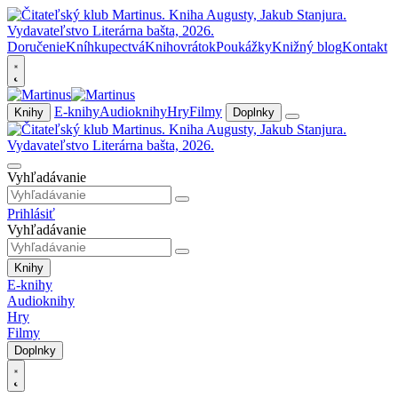
Doručenie
Kníhkupectvá
Knihovrátok
Poukážky
Knižný blog
Kontakt
E-knihy
Audioknihy
Hry
Filmy
Knihy
Doplnky
Vyhľadávanie
Prihlásiť
Vyhľadávanie
Knihy
E-knihy
Audioknihy
Hry
Filmy
Doplnky