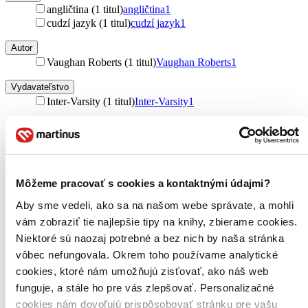
angličtina (1 titul)
angličtina
1
cudzí jazyk (1 titul)
cudzí jazyk
1
Autor
Vaughan Roberts (1 titul)
Vaughan Roberts
1
Vydavateľstvo
Inter-Varsity (1 titul)
Inter-Varsity
1
Obal
DVD obal (1 titul)
DVD obal
1
Zúžiť výber
Môžeme pracovať s cookies a kontaktnými údajmi?
Zoradiť
Aby sme vedeli, ako sa na našom webe správate, a mohli
vám zobraziť tie najlepšie tipy na knihy, zbierame cookies.
Niektoré sú naozaj potrebné a bez nich by naša stránka
vôbec nefungovala. Okrem toho používame analytické
Bestsellery
cookies, ktoré nám umožňujú zisťovať, ako náš web
Top hodnotené
Novinky
funguje, a stále ho pre vás zlepšovať. Personalizačné
Najdrahšie
cookies nám dovoľujú prispôsobovať stránku pre vašu