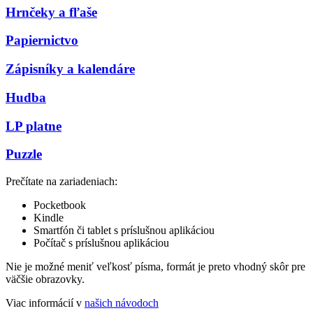
Hrnčeky a fľaše
Papiernictvo
Zápisníky a kalendáre
Hudba
LP platne
Puzzle
Prečítate na zariadeniach:
Pocketbook
Kindle
Smartfón či tablet s príslušnou aplikáciou
Počítač s príslušnou aplikáciou
Nie je možné meniť veľkosť písma, formát je preto vhodný skôr pre
väčšie obrazovky.
Viac informácií v
našich návodoch