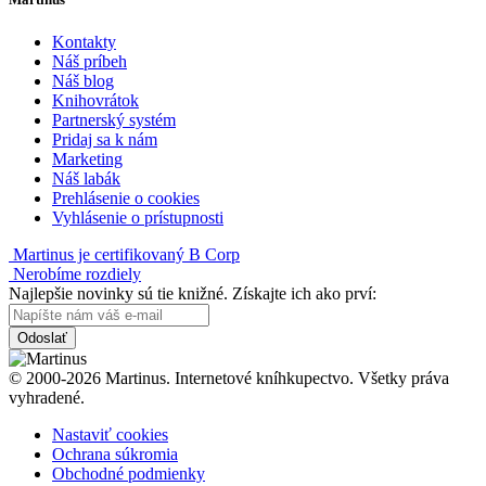
Kontakty
Náš príbeh
Náš blog
Knihovrátok
Partnerský systém
Pridaj sa k nám
Marketing
Náš labák
Prehlásenie o cookies
Vyhlásenie o prístupnosti
Martinus je certifikovaný B Corp
Nerobíme rozdiely
Najlepšie novinky sú tie knižné. Získajte ich ako prví:
Odoslať
© 2000-2026 Martinus. Internetové kníhkupectvo. Všetky práva
vyhradené.
Nastaviť cookies
Ochrana súkromia
Obchodné podmienky