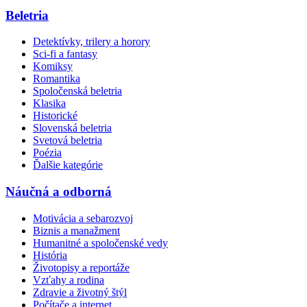
Beletria
Detektívky, trilery a horory
Sci-fi a fantasy
Komiksy
Romantika
Spoločenská beletria
Klasika
Historické
Slovenská beletria
Svetová beletria
Poézia
Ďalšie kategórie
Náučná a odborná
Motivácia a sebarozvoj
Biznis a manažment
Humanitné a spoločenské vedy
História
Životopisy a reportáže
Vzťahy a rodina
Zdravie a životný štýl
Počítače a internet