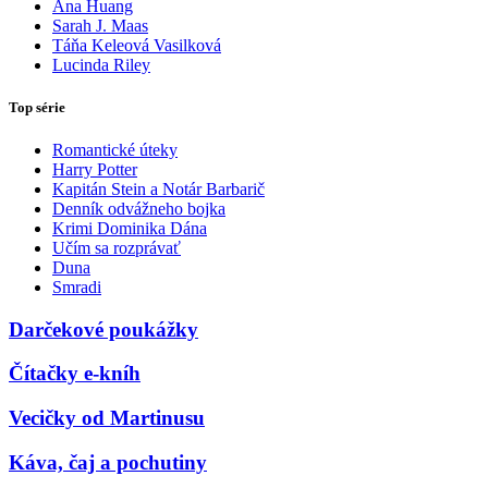
Ana Huang
Sarah J. Maas
Táňa Keleová Vasilková
Lucinda Riley
Top série
Romantické úteky
Harry Potter
Kapitán Stein a Notár Barbarič
Denník odvážneho bojka
Krimi Dominika Dána
Učím sa rozprávať
Duna
Smradi
Darčekové poukážky
Čítačky e-kníh
Vecičky od Martinusu
Káva, čaj a pochutiny