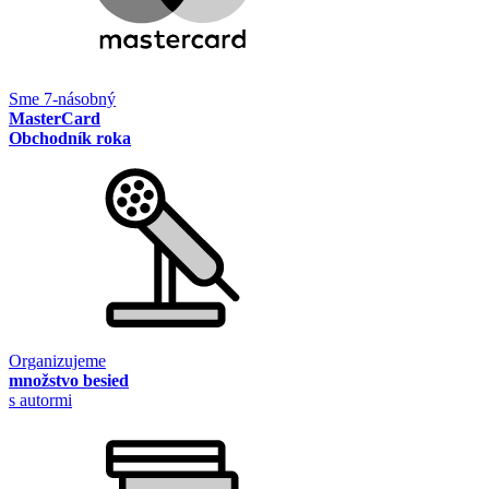
Sme 7-násobný
MasterCard
Obchodník roka
Organizujeme
množstvo besied
s autormi