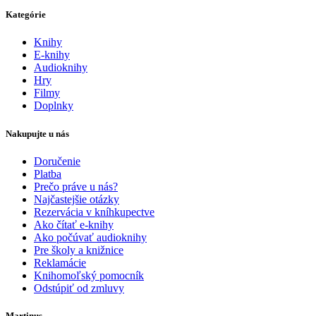
Kategórie
Knihy
E-knihy
Audioknihy
Hry
Filmy
Doplnky
Nakupujte u nás
Doručenie
Platba
Prečo práve u nás?
Najčastejšie otázky
Rezervácia v kníhkupectve
Ako čítať e-knihy
Ako počúvať audioknihy
Pre školy a knižnice
Reklamácie
Knihomoľský pomocník
Odstúpiť od zmluvy
Martinus