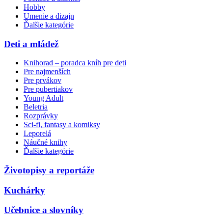
Hobby
Umenie a dizajn
Ďalšie kategórie
Deti a mládež
Knihorad – poradca kníh pre deti
Pre najmenších
Pre prvákov
Pre pubertiakov
Young Adult
Beletria
Rozprávky
Sci-fi, fantasy a komiksy
Leporelá
Náučné knihy
Ďalšie kategórie
Životopisy a reportáže
Kuchárky
Učebnice a slovníky