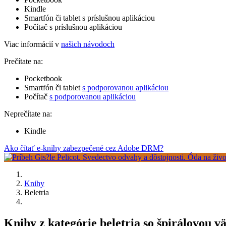
Kindle
Smartfón či tablet s príslušnou aplikáciou
Počítač s príslušnou aplikáciou
Viac informácií v
našich návodoch
Prečítate na:
Pocketbook
Smartfón či tablet
s podporovanou aplikáciou
Počítač
s podporovanou aplikáciou
Neprečítate na:
Kindle
Ako čítať e-knihy zabezpečené cez Adobe DRM?
Knihy
Beletria
Knihy z kategórie beletria so špirálovou v