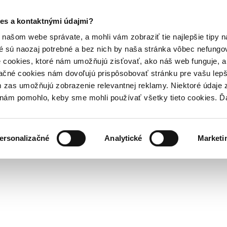
es a kontaktnými údajmi?
našom webe správate, a mohli vám zobraziť tie najlepšie tipy n
é sú naozaj potrebné a bez nich by naša stránka vôbec nefung
 cookies, ktoré nám umožňujú zisťovať, ako náš web funguje, a 
ačné cookies nám dovoľujú prispôsobovať stránku pre vašu lepši
zas umožňujú zobrazenie relevantnej reklamy. Niektoré údaje z
y nám pomohlo, keby sme mohli používať všetky tieto cookies. 
ersonalizačné
Analytické
Marketi