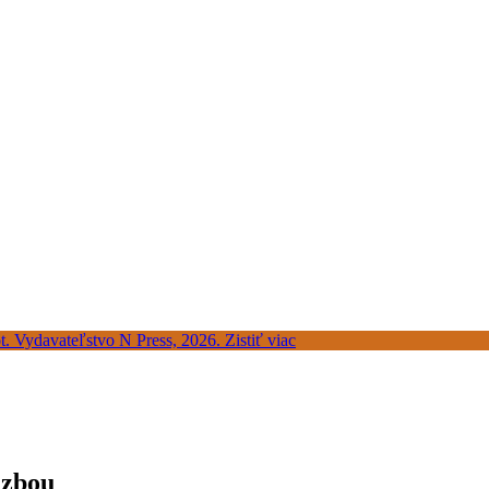
äzbou