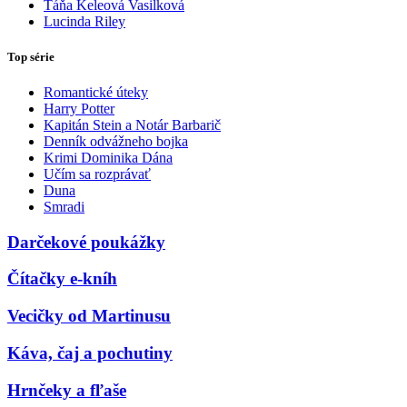
Táňa Keleová Vasilková
Lucinda Riley
Top série
Romantické úteky
Harry Potter
Kapitán Stein a Notár Barbarič
Denník odvážneho bojka
Krimi Dominika Dána
Učím sa rozprávať
Duna
Smradi
Darčekové poukážky
Čítačky e-kníh
Vecičky od Martinusu
Káva, čaj a pochutiny
Hrnčeky a fľaše