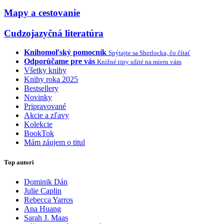
Mapy a cestovanie
Cudzojazyčná literatúra
Knihomoľský pomocník
Spýtajte sa Sherlocka, čo čítať
Odporúčame pre vás
Knižné tipy ušité na mieru vám
Všetky knihy
Knihy roka 2025
Bestsellery
Novinky
Pripravované
Akcie a zľavy
Kolekcie
BookTok
Mám záujem o titul
Top autori
Dominik Dán
Julie Caplin
Rebecca Yarros
Ana Huang
Sarah J. Maas