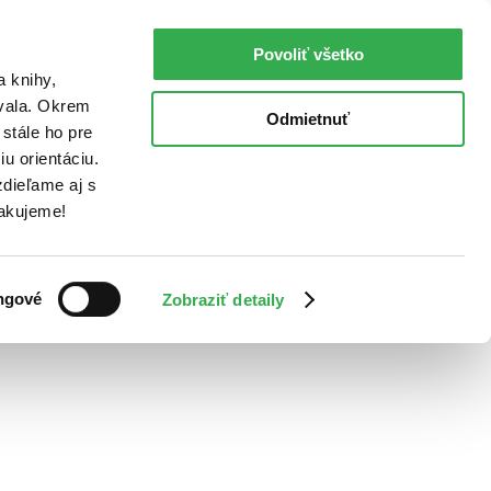
Povoliť všetko
a knihy,
ovala. Okrem
Odmietnuť
stále ho pre
u orientáciu.
dieľame aj s
Ďakujeme!
ngové
Zobraziť detaily