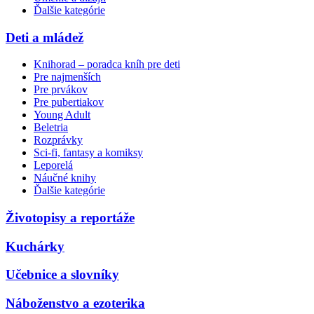
Ďalšie kategórie
Deti a mládež
Knihorad – poradca kníh pre deti
Pre najmenších
Pre prvákov
Pre pubertiakov
Young Adult
Beletria
Rozprávky
Sci-fi, fantasy a komiksy
Leporelá
Náučné knihy
Ďalšie kategórie
Životopisy a reportáže
Kuchárky
Učebnice a slovníky
Náboženstvo a ezoterika