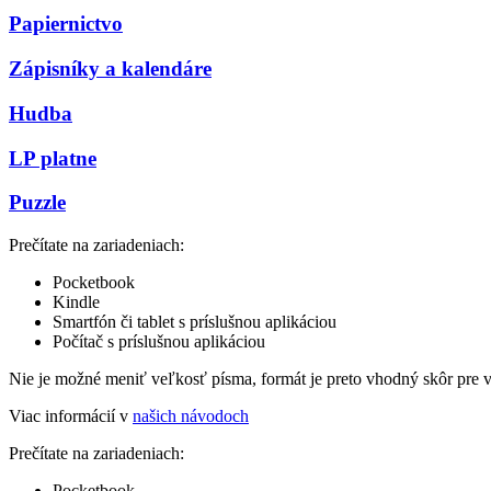
Papiernictvo
Zápisníky a kalendáre
Hudba
LP platne
Puzzle
Prečítate na zariadeniach:
Pocketbook
Kindle
Smartfón či tablet s príslušnou aplikáciou
Počítač s príslušnou aplikáciou
Nie je možné meniť veľkosť písma, formát je preto vhodný skôr pre 
Viac informácií v
našich návodoch
Prečítate na zariadeniach:
Pocketbook