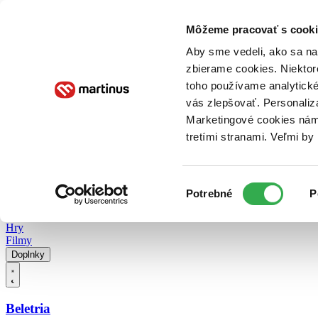
Doručenie
Kníhkupectvá
Knihovrátok
Poukážky
Knižný blog
Kontakt
Môžeme pracovať s cooki
Aby sme vedeli, ako sa na 
zbierame cookies. Niektor
E-knihy
Audioknihy
Hry
Filmy
Knihy
Doplnky
toho používame analytické
vás zlepšovať. Personaliz
Vyhľadávanie
Marketingové cookies nám 
tretími stranami. Veľmi b
Prihlásiť
Vyhľadávanie
Výber
Knihy
Potrebné
P
súhlasu
E-knihy
Audioknihy
Hry
Filmy
Doplnky
Beletria