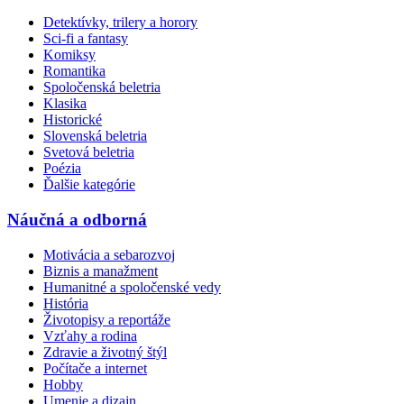
Detektívky, trilery a horory
Sci-fi a fantasy
Komiksy
Romantika
Spoločenská beletria
Klasika
Historické
Slovenská beletria
Svetová beletria
Poézia
Ďalšie kategórie
Náučná a odborná
Motivácia a sebarozvoj
Biznis a manažment
Humanitné a spoločenské vedy
História
Životopisy a reportáže
Vzťahy a rodina
Zdravie a životný štýl
Počítače a internet
Hobby
Umenie a dizajn