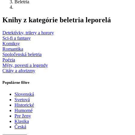
Beletria
Knihy z kategórie beletria leporelá
Detektívky, trilery a horory
Sci-fi a fantasy
Komiksy
Romantika
Spoločenská beletria
Poézia
Mýty, povesti a legendy
Citáty a aforizmy
Populárne filtre
Slovenská
Svetová
Historické
Humorné
Pre ženy
Klasika
Česká