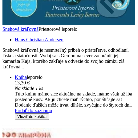
Snehová kráľovná
Priestorové leporelo
Hans Christian Andersen
Snehová kráľovná je nesmrteľný príbeh o priateľstve, odhodlaní,
láske a statočnosti. Vydaj sa s Gerdou na sever zachrániť jej
kamaráta Kaja, ktorého zakľaje a odvezie do svojho zámku zlá
kráľovná...
Kniha
leporelo
13,30 €
Na sklade 1 ks
Túto knihu máme síce aktuálne na sklade, máme však už iba
posledné kusy. Ak ju chcete mať rýchlo, ponáhľajte sa!
Dodanie ďalších môže trvať dlhšie, zvyčajne do štyroch dní.
Pridať do zoznamu
Vložiť do košíka