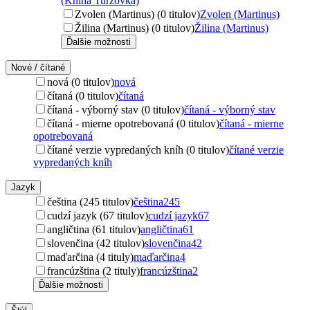
(Kniha Turzovka)
Zvolen (Martinus) (0 titulov)
Zvolen (Martinus)
Žilina (Martinus) (0 titulov)
Žilina (Martinus)
Ďalšie možnosti
Nové / čítané
nová (0 titulov)
nová
čítaná (0 titulov)
čítaná
čítaná - výborný stav (0 titulov)
čítaná - výborný stav
čítaná - mierne opotrebovaná (0 titulov)
čítaná - mierne
opotrebovaná
čítané verzie vypredaných kníh (0 titulov)
čítané verzie
vypredaných kníh
Jazyk
čeština (245 titulov)
čeština
245
cudzí jazyk (67 titulov)
cudzí jazyk
67
angličtina (61 titulov)
angličtina
61
slovenčina (42 titulov)
slovenčina
42
maďarčina (4 tituly)
maďarčina
4
francúzština (2 tituly)
francúzština
2
Ďalšie možnosti