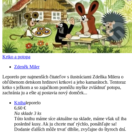
Krtko a potopa
Zdeněk Miler
Leporelo pre najmenších čitateľov s ilustráciami Zdeňka Milera o
obľúbenom detskom hrdinovi krtkovi a jeho kamarátoch. Tentoraz
krtko s ježkom a so zajačikom pomôžu myške zvládnuť potopu,
zachránia ju a ešte aj postavia nový domček...
Kniha
leporelo
6,60 €
Na sklade 3 ks
Túto knihu máme síce aktuálne na sklade, máme však už iba
posledné kusy. Ak ju chcete mať rýchlo, ponáhľajte sa!
Dodanie ďalších môže trvať dlhšie, zvyčajne do štyroch dní.