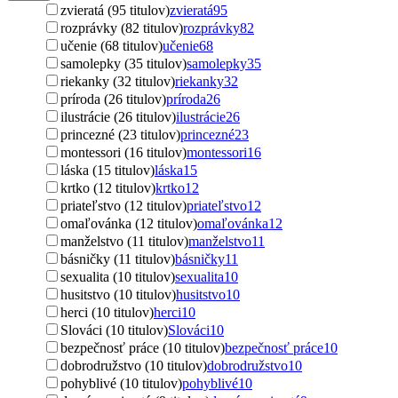
zvieratá (95 titulov)
zvieratá
95
rozprávky (82 titulov)
rozprávky
82
učenie (68 titulov)
učenie
68
samolepky (35 titulov)
samolepky
35
riekanky (32 titulov)
riekanky
32
príroda (26 titulov)
príroda
26
ilustrácie (26 titulov)
ilustrácie
26
princezné (23 titulov)
princezné
23
montessori (16 titulov)
montessori
16
láska (15 titulov)
láska
15
krtko (12 titulov)
krtko
12
priateľstvo (12 titulov)
priateľstvo
12
omaľovánka (12 titulov)
omaľovánka
12
manželstvo (11 titulov)
manželstvo
11
básničky (11 titulov)
básničky
11
sexualita (10 titulov)
sexualita
10
husitstvo (10 titulov)
husitstvo
10
herci (10 titulov)
herci
10
Slováci (10 titulov)
Slováci
10
bezpečnosť práce (10 titulov)
bezpečnosť práce
10
dobrodružstvo (10 titulov)
dobrodružstvo
10
pohyblivé (10 titulov)
pohyblivé
10