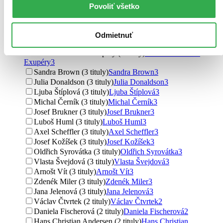
Rudolf Čechura (4 tituly)
Rudolf Čechura
4
Povoliť všetko
Kateřina Miler (4 tituly)
Kateřina Miler
4
Jarmila Urbánková (4 tituly)
Jarmila Urbánková
4
Jan Čarek (4 tituly)
Jan Čarek
4
Odmietnuť
Irena Vorlíčková (4 tituly)
Irena Vorlíčková
4
Antoine de Saint-Exupéry (3 tituly)
Antoine de Saint-
Exupéry
3
Sandra Brown (3 tituly)
Sandra Brown
3
Julia Donaldson (3 tituly)
Julia Donaldson
3
Ljuba Štíplová (3 tituly)
Ljuba Štíplová
3
Michal Černík (3 tituly)
Michal Černík
3
Josef Brukner (3 tituly)
Josef Brukner
3
Luboš Huml (3 tituly)
Luboš Huml
3
Axel Scheffler (3 tituly)
Axel Scheffler
3
Josef Kožíšek (3 tituly)
Josef Kožíšek
3
Oldřich Syrovátka (3 tituly)
Oldřich Syrovátka
3
Vlasta Švejdová (3 tituly)
Vlasta Švejdová
3
Arnošt Vít (3 tituly)
Arnošt Vít
3
Zdenék Miler (3 tituly)
Zdenék Miler
3
Jana Jelenová (3 tituly)
Jana Jelenová
3
Václav Čtvrtek (2 tituly)
Václav Čtvrtek
2
Daniela Fischerová (2 tituly)
Daniela Fischerová
2
Hans Christian Andersen (2 tituly)
Hans Christian