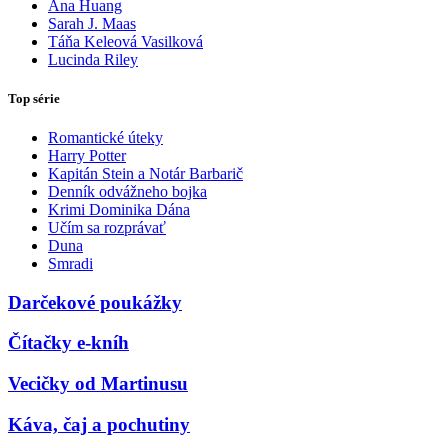
Ana Huang
Sarah J. Maas
Táňa Keleová Vasilková
Lucinda Riley
Top série
Romantické úteky
Harry Potter
Kapitán Stein a Notár Barbarič
Denník odvážneho bojka
Krimi Dominika Dána
Učím sa rozprávať
Duna
Smradi
Darčekové poukážky
Čítačky e-kníh
Vecičky od Martinusu
Káva, čaj a pochutiny