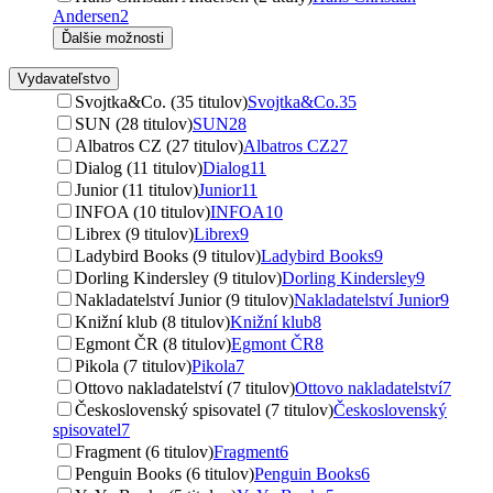
Andersen
2
Ďalšie možnosti
Vydavateľstvo
Svojtka&Co. (35 titulov)
Svojtka&Co.
35
SUN (28 titulov)
SUN
28
Albatros CZ (27 titulov)
Albatros CZ
27
Dialog (11 titulov)
Dialog
11
Junior (11 titulov)
Junior
11
INFOA (10 titulov)
INFOA
10
Librex (9 titulov)
Librex
9
Ladybird Books (9 titulov)
Ladybird Books
9
Dorling Kindersley (9 titulov)
Dorling Kindersley
9
Nakladatelství Junior (9 titulov)
Nakladatelství Junior
9
Knižní klub (8 titulov)
Knižní klub
8
Egmont ČR (8 titulov)
Egmont ČR
8
Pikola (7 titulov)
Pikola
7
Ottovo nakladatelství (7 titulov)
Ottovo nakladatelství
7
Československý spisovatel (7 titulov)
Československý
spisovatel
7
Fragment (6 titulov)
Fragment
6
Penguin Books (6 titulov)
Penguin Books
6