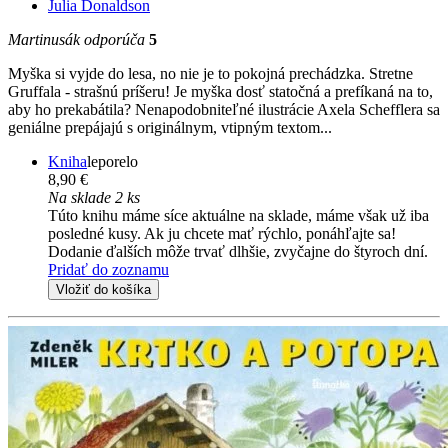
Julia Donaldson
Martinusák odporúča
5
Myška si vyjde do lesa, no nie je to pokojná prechádzka. Stretne
Gruffala - strašnú príšeru! Je myška dosť statočná a prefíkaná na to,
aby ho prekabátila? Nenapodobniteľné ilustrácie Axela Schefflera sa
geniálne prepájajú s originálnym, vtipným textom...
Kniha
leporelo
8,90 €
Na sklade 2 ks
Túto knihu máme síce aktuálne na sklade, máme však už iba
posledné kusy. Ak ju chcete mať rýchlo, ponáhľajte sa!
Dodanie ďalších môže trvať dlhšie, zvyčajne do štyroch dní.
Pridať do zoznamu
Vložiť do košíka