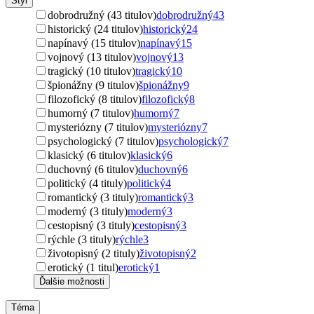
Štýl
dobrodružný (43 titulov)
dobrodružný
43
historický (24 titulov)
historický
24
napínavý (15 titulov)
napínavý
15
vojnový (13 titulov)
vojnový
13
tragický (10 titulov)
tragický
10
špionážny (9 titulov)
špionážny
9
filozofický (8 titulov)
filozofický
8
humorný (7 titulov)
humorný
7
mysteriózny (7 titulov)
mysteriózny
7
psychologický (7 titulov)
psychologický
7
klasický (6 titulov)
klasický
6
duchovný (6 titulov)
duchovný
6
politický (4 tituly)
politický
4
romantický (3 tituly)
romantický
3
moderný (3 tituly)
moderný
3
cestopisný (3 tituly)
cestopisný
3
rýchle (3 tituly)
rýchle
3
životopisný (2 tituly)
životopisný
2
erotický (1 titul)
erotický
1
Ďalšie možnosti
Téma