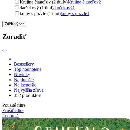
Krajina čitateľov (2 tituly)
Krajina čitateľov
2
darčekový (1 titul)
darčekový
1
knihy s puzzle (1 titul)
knihy s puzzle
1
Zúžiť výber
Zoradiť
Bestsellery
Top hodnotené
Novinky
Najdrahšie
Najlacnejšie
Najvyššia zľava
352 produktov
Použité filtre
Zrušiť filtre
Leporelá