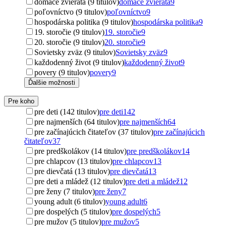
domáce zvieratá (9 titulov)
domáce zvieratá
9
poľovníctvo (9 titulov)
poľovníctvo
9
hospodárska politika (9 titulov)
hospodárska politika
9
19. storočie (9 titulov)
19. storočie
9
20. storočie (9 titulov)
20. storočie
9
Sovietsky zväz (9 titulov)
Sovietsky zväz
9
každodenný život (9 titulov)
každodenný život
9
povery (9 titulov)
povery
9
Ďalšie možnosti
Pre koho
pre deti (142 titulov)
pre deti
142
pre najmenších (64 titulov)
pre najmenších
64
pre začínajúcich čitateľov (37 titulov)
pre začínajúcich
čitateľov
37
pre predškolákov (14 titulov)
pre predškolákov
14
pre chlapcov (13 titulov)
pre chlapcov
13
pre dievčatá (13 titulov)
pre dievčatá
13
pre deti a mládež (12 titulov)
pre deti a mládež
12
pre ženy (7 titulov)
pre ženy
7
young adult (6 titulov)
young adult
6
pre dospelých (5 titulov)
pre dospelých
5
pre mužov (5 titulov)
pre mužov
5