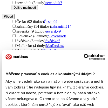
new adult (3 tituly)
new adult
3
Ďalšie možnosti
Pôvod
Česko (92 titulov)
Česko
92
zahraničný (14 titulov)
zahraničný
14
severský (9 titulov)
severský
9
Slovensko (8 titulov)
Slovensko
8
Švédsko (5 titulov)
Švédsko
5
Maďarsko (4 tituly)
Maďarsko
4
Dánsko (3 tituly)
Dánsko
3
Francúzsko (3 tituly)
Francúzsko
3
Spojené štáty (3 tituly)
Spojené štáty
3
Írsko (2 tituly)
Írsko
2
Spojené kráľovstvo (2 tituly)
Spojené kráľovstvo
2
Môžeme pracovať s cookies a kontaktnými údajmi?
Nórsko (1 titul)
Nórsko
1
Belgicko (1 titul)
Belgicko
1
Aby sme vedeli, ako sa na našom webe správate, a mohli
Ďalšie možnosti
vám zobraziť tie najlepšie tipy na knihy, zbierame cookies.
Niektoré sú naozaj potrebné a bez nich by naša stránka
Útvar
romány (31 titulov)
romány
31
vôbec nefungovala. Okrem toho používame analytické
poviedky (23 titulov)
poviedky
23
cookies, ktoré nám umožňujú zisťovať, ako náš web
učebnice (23 titulov)
učebnice
23