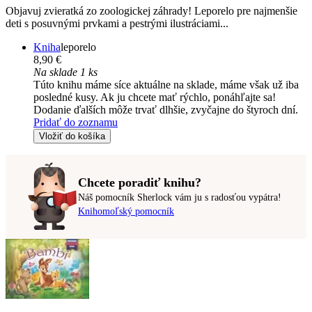
Objavuj zvieratká zo zoologickej záhrady! Leporelo pre najmenšie
deti s posuvnými prvkami a pestrými ilustráciami...
Kniha
leporelo
8,90 €
Na sklade 1 ks
Túto knihu máme síce aktuálne na sklade, máme však už iba
posledné kusy. Ak ju chcete mať rýchlo, ponáhľajte sa!
Dodanie ďalších môže trvať dlhšie, zvyčajne do štyroch dní.
Pridať do zoznamu
Vložiť do košíka
Chcete poradiť knihu?
Náš pomocník Sherlock vám ju s radosťou vypátra!
Knihomoľský pomocník