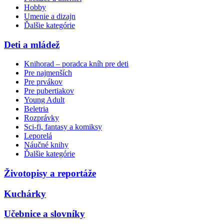
Hobby
Umenie a dizajn
Ďalšie kategórie
Deti a mládež
Knihorad – poradca kníh pre deti
Pre najmenších
Pre prvákov
Pre pubertiakov
Young Adult
Beletria
Rozprávky
Sci-fi, fantasy a komiksy
Leporelá
Náučné knihy
Ďalšie kategórie
Životopisy a reportáže
Kuchárky
Učebnice a slovníky