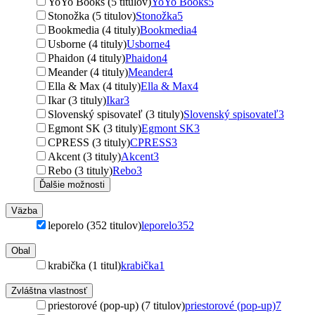
YoYo Books (5 titulov)
YoYo Books
5
Stonožka (5 titulov)
Stonožka
5
Bookmedia (4 tituly)
Bookmedia
4
Usborne (4 tituly)
Usborne
4
Phaidon (4 tituly)
Phaidon
4
Meander (4 tituly)
Meander
4
Ella & Max (4 tituly)
Ella & Max
4
Ikar (3 tituly)
Ikar
3
Slovenský spisovateľ (3 tituly)
Slovenský spisovateľ
3
Egmont SK (3 tituly)
Egmont SK
3
CPRESS (3 tituly)
CPRESS
3
Akcent (3 tituly)
Akcent
3
Rebo (3 tituly)
Rebo
3
Ďalšie možnosti
Väzba
leporelo (352 titulov)
leporelo
352
Obal
krabička (1 titul)
krabička
1
Zvláštna vlastnosť
priestorové (pop-up) (7 titulov)
priestorové (pop-up)
7