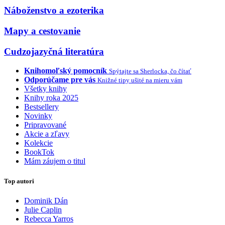
Náboženstvo a ezoterika
Mapy a cestovanie
Cudzojazyčná literatúra
Knihomoľský pomocník
Spýtajte sa Sherlocka, čo čítať
Odporúčame pre vás
Knižné tipy ušité na mieru vám
Všetky knihy
Knihy roka 2025
Bestsellery
Novinky
Pripravované
Akcie a zľavy
Kolekcie
BookTok
Mám záujem o titul
Top autori
Dominik Dán
Julie Caplin
Rebecca Yarros