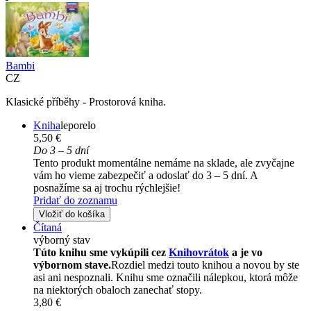
Bambi
CZ
Klasické příběhy - Prostorová kniha.
Kniha
leporelo
5,50 €
Do 3 – 5 dní
Tento produkt momentálne nemáme na sklade, ale zvyčajne
vám ho vieme zabezpečiť a odoslať do 3 – 5 dní. A
posnažíme sa aj trochu rýchlejšie!
Pridať do zoznamu
Vložiť do košíka
Čítaná
výborný stav
Túto knihu sme vykúpili cez
Knihovrátok
a je vo
výbornom stave.
Rozdiel medzi touto knihou a novou by ste
asi ani nespoznali. Knihu sme označili nálepkou, ktorá môže
na niektorých obaloch zanechať stopy.
3,80 €