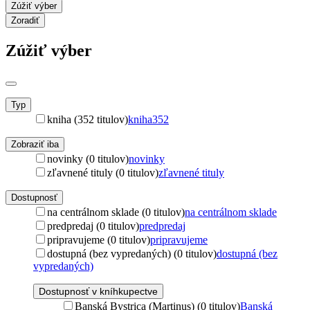
Zúžiť výber
Zoradiť
Zúžiť výber
Typ
kniha (352 titulov)
kniha
352
Zobraziť iba
novinky (0 titulov)
novinky
zľavnené tituly (0 titulov)
zľavnené tituly
Dostupnosť
na centrálnom sklade (0 titulov)
na centrálnom sklade
predpredaj (0 titulov)
predpredaj
pripravujeme (0 titulov)
pripravujeme
dostupná (bez vypredaných) (0 titulov)
dostupná (bez
vypredaných)
Dostupnosť v kníhkupectve
Banská Bystrica (Martinus) (0 titulov)
Banská