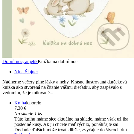
Dobrú noc, anjelik
Knižka na dobrú noc
Nina Štajner
Nádherné večery plné lásky a nehy. Krásne ilustrovaná darčeková
knižka ako stvorená na čítanie vášmu dieťatku, aby zaspávalo s
vedomím, že je milované...
Kniha
leporelo
7,30 €
Na sklade 1 ks
Túto knihu máme síce aktuálne na sklade, máme však už iba
posledné kusy. Ak ju chcete mať rýchlo, ponáhľajte sa!
Dodanie ďalších môže trvať dlhšie, zvyčajne do štyroch dní.