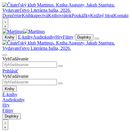
Doručenie
Kníhkupectvá
Knihovrátok
Poukážky
Knižný blog
Kontakt
E-knihy
Audioknihy
Hry
Filmy
Knihy
Doplnky
Vyhľadávanie
Prihlásiť
Vyhľadávanie
Knihy
E-knihy
Audioknihy
Hry
Filmy
Doplnky