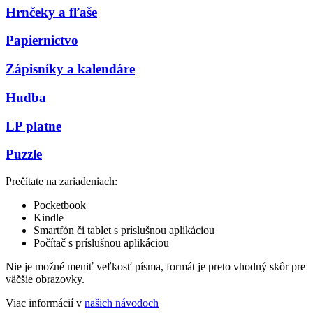
Hrnčeky a fľaše
Papiernictvo
Zápisníky a kalendáre
Hudba
LP platne
Puzzle
Prečítate na zariadeniach:
Pocketbook
Kindle
Smartfón či tablet s príslušnou aplikáciou
Počítač s príslušnou aplikáciou
Nie je možné meniť veľkosť písma, formát je preto vhodný skôr pre
väčšie obrazovky.
Viac informácií v
našich návodoch