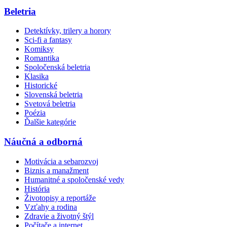
Beletria
Detektívky, trilery a horory
Sci-fi a fantasy
Komiksy
Romantika
Spoločenská beletria
Klasika
Historické
Slovenská beletria
Svetová beletria
Poézia
Ďalšie kategórie
Náučná a odborná
Motivácia a sebarozvoj
Biznis a manažment
Humanitné a spoločenské vedy
História
Životopisy a reportáže
Vzťahy a rodina
Zdravie a životný štýl
Počítače a internet