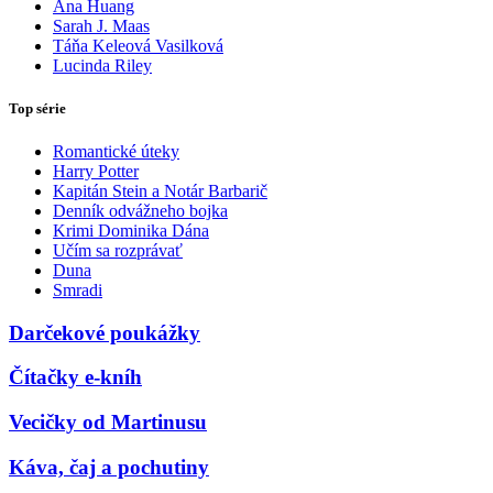
Ana Huang
Sarah J. Maas
Táňa Keleová Vasilková
Lucinda Riley
Top série
Romantické úteky
Harry Potter
Kapitán Stein a Notár Barbarič
Denník odvážneho bojka
Krimi Dominika Dána
Učím sa rozprávať
Duna
Smradi
Darčekové poukážky
Čítačky e-kníh
Vecičky od Martinusu
Káva, čaj a pochutiny