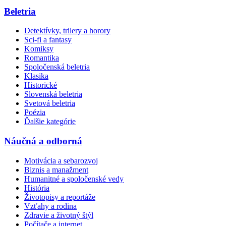
Beletria
Detektívky, trilery a horory
Sci-fi a fantasy
Komiksy
Romantika
Spoločenská beletria
Klasika
Historické
Slovenská beletria
Svetová beletria
Poézia
Ďalšie kategórie
Náučná a odborná
Motivácia a sebarozvoj
Biznis a manažment
Humanitné a spoločenské vedy
História
Životopisy a reportáže
Vzťahy a rodina
Zdravie a životný štýl
Počítače a internet