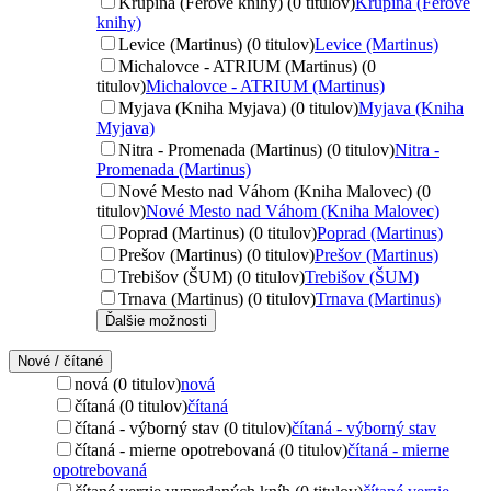
Krupina (Ferove knihy) (0 titulov)
Krupina (Ferove
knihy)
Levice (Martinus) (0 titulov)
Levice (Martinus)
Michalovce - ATRIUM (Martinus) (0
titulov)
Michalovce - ATRIUM (Martinus)
Myjava (Kniha Myjava) (0 titulov)
Myjava (Kniha
Myjava)
Nitra - Promenada (Martinus) (0 titulov)
Nitra -
Promenada (Martinus)
Nové Mesto nad Váhom (Kniha Malovec) (0
titulov)
Nové Mesto nad Váhom (Kniha Malovec)
Poprad (Martinus) (0 titulov)
Poprad (Martinus)
Prešov (Martinus) (0 titulov)
Prešov (Martinus)
Trebišov (ŠUM) (0 titulov)
Trebišov (ŠUM)
Trnava (Martinus) (0 titulov)
Trnava (Martinus)
Ďalšie možnosti
Nové / čítané
nová (0 titulov)
nová
čítaná (0 titulov)
čítaná
čítaná - výborný stav (0 titulov)
čítaná - výborný stav
čítaná - mierne opotrebovaná (0 titulov)
čítaná - mierne
opotrebovaná