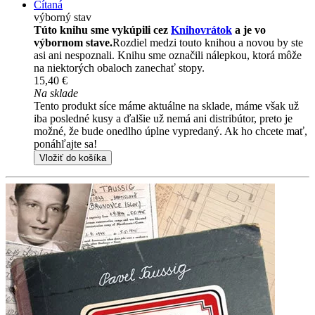
Čítaná
výborný stav
Túto knihu sme vykúpili cez
Knihovrátok
a je vo
výbornom stave.
Rozdiel medzi touto knihou a novou by ste
asi ani nespoznali. Knihu sme označili nálepkou, ktorá môže
na niektorých obaloch zanechať stopy.
15,40 €
Na sklade
Tento produkt síce máme aktuálne na sklade, máme však už
iba posledné kusy a ďalšie už nemá ani distribútor, preto je
možné, že bude onedlho úplne vypredaný. Ak ho chcete mať,
ponáhľajte sa!
Vložiť do košíka