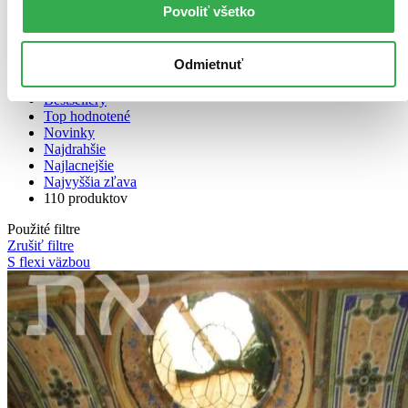
Zoradiť
Povoliť všetko
Odmietnuť
Bestsellery
Top hodnotené
Novinky
Najdrahšie
Najlacnejšie
Najvyššia zľava
110 produktov
Použité filtre
Zrušiť filtre
S flexi väzbou