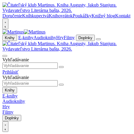
Doručenie
Kníhkupectvá
Knihovrátok
Poukážky
Knižný blog
Kontakt
E-knihy
Audioknihy
Hry
Filmy
Knihy
Doplnky
Vyhľadávanie
Prihlásiť
Vyhľadávanie
Knihy
E-knihy
Audioknihy
Hry
Filmy
Doplnky