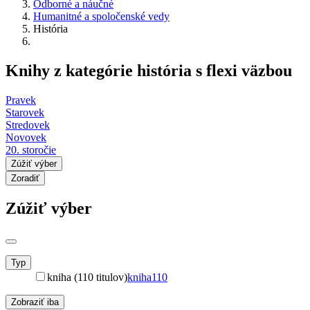
Odborné a náučné
Humanitné a spoločenské vedy
História
Knihy z kategórie história s flexi väzbou
Pravek
Starovek
Stredovek
Novovek
20. storočie
Zúžiť výber
Zoradiť
Zúžiť výber
Typ
kniha (110 titulov)
kniha
110
Zobraziť iba