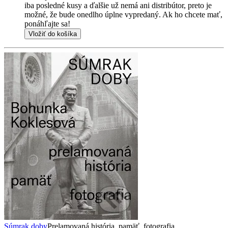
iba posledné kusy a ďalšie už nemá ani distribútor, preto je
možné, že bude onedlho úplne vypredaný. Ak ho chcete mať,
ponáhľajte sa!
Vložiť do košíka
Súmrak doby
Prelamovaná história, pamäť, fotografia