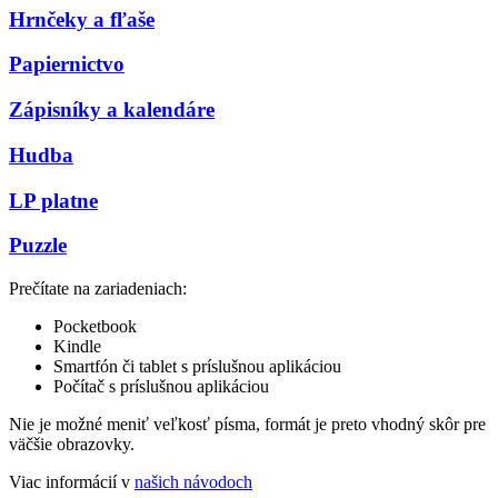
Hrnčeky a fľaše
Papiernictvo
Zápisníky a kalendáre
Hudba
LP platne
Puzzle
Prečítate na zariadeniach:
Pocketbook
Kindle
Smartfón či tablet s príslušnou aplikáciou
Počítač s príslušnou aplikáciou
Nie je možné meniť veľkosť písma, formát je preto vhodný skôr pre
väčšie obrazovky.
Viac informácií v
našich návodoch