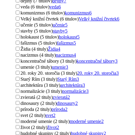
dejiny (7 titulov)
dejiny
7
veda (6 titulov)
veda
6
komunizmus (6 titulov)
komunizmus
6
Velký knižní čtvrtek (6 titulov)
Velký knižní čtvrtek
6
učenie (5 titulov)
učenie
5
stavby (5 titulov)
stavby
5
holokaust (5 titulov)
holokaust
5
fašizmus (5 titulov)
fašizmus
5
Židia (4 tituly)
Židia
4
nacizmus (4 tituly)
nacizmus
4
koncentračné tábory (3 tituly)
koncentračné tábory
3
umenie (3 tituly)
umenie
3
20. roky 20. storočia (3 tituly)
20. roky 20. storočia
3
Starý Rím (3 tituly)
Starý Rím
3
architektúra (3 tituly)
architektúra
3
normalizácie (3 tituly)
normalizácie
3
zvieratá (2 tituly)
zvieratá
2
dinosaury (2 tituly)
dinosaury
2
príroda (2 tituly)
príroda
2
svet (2 tituly)
svet
2
moderné umenie (2 tituly)
moderné umenie
2
život (2 tituly)
život
2
hudobné skupiny (2 tituly)
hudobné skupiny
2