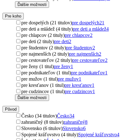
Ďalšie možnosti
Pre koho
pre dospelých (21 titulov)
pre dospelých
21
pre deti a mládež (4 tituly)
pre deti a mládež
4
pre chlapcov (2 tituly)
pre chlapcov
2
pre deti (2 tituly)
pre deti
2
pre študentov (2 tituly)
pre študentov
2
pre najmenších (2 tituly)
pre najmenších
2
pre cestovateľov (2 tituly)
pre cestovateľov
2
pre ženy (1 titul)
pre ženy
1
pre podnikateľov (1 titul)
pre podnikateľov
1
pre mužov (1 titul)
pre mužov
1
pre kresťanov (1 titul)
pre kresťanov
1
pre cudzincov (1 titul)
pre cudzincov
1
Ďalšie možnosti
Pôvod
Česko (34 titulov)
Česko
34
zahraničný (8 titulov)
zahraničný
8
Slovensko (6 titulov)
Slovensko
6
Spojené kráľovstvo (4 tituly)
Spojené kráľovstvo
4