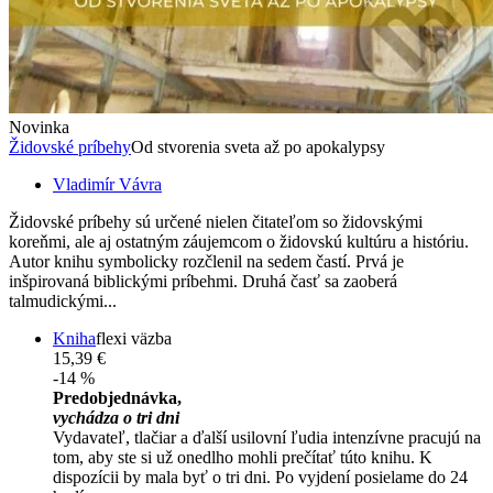
Novinka
Židovské príbehy
Od stvorenia sveta až po apokalypsy
Vladimír Vávra
Židovské príbehy sú určené nielen čitateľom so židovskými
koreňmi, ale aj ostatným záujemcom o židovskú kultúru a históriu.
Autor knihu symbolicky rozčlenil na sedem častí. Prvá je
inšpirovaná biblickými príbehmi. Druhá časť sa zaoberá
talmudickými...
Kniha
flexi väzba
15,39 €
-14 %
Predobjednávka,
vychádza o tri dni
Vydavateľ, tlačiar a ďalší usilovní ľudia intenzívne pracujú na
tom, aby ste si už onedlho mohli prečítať túto knihu. K
dispozícii by mala byť o tri dni. Po vyjdení posielame do 24