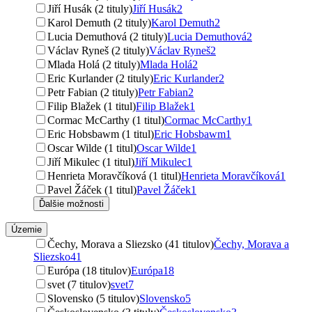
Jiří Husák (2 tituly)
Jiří Husák
2
Karol Demuth (2 tituly)
Karol Demuth
2
Lucia Demuthová (2 tituly)
Lucia Demuthová
2
Václav Ryneš (2 tituly)
Václav Ryneš
2
Mlada Holá (2 tituly)
Mlada Holá
2
Eric Kurlander (2 tituly)
Eric Kurlander
2
Petr Fabian (2 tituly)
Petr Fabian
2
Filip Blažek (1 titul)
Filip Blažek
1
Cormac McCarthy (1 titul)
Cormac McCarthy
1
Eric Hobsbawm (1 titul)
Eric Hobsbawm
1
Oscar Wilde (1 titul)
Oscar Wilde
1
Jiří Mikulec (1 titul)
Jiří Mikulec
1
Henrieta Moravčíková (1 titul)
Henrieta Moravčíková
1
Pavel Žáček (1 titul)
Pavel Žáček
1
Ďalšie možnosti
Územie
Čechy, Morava a Sliezsko (41 titulov)
Čechy, Morava a
Sliezsko
41
Európa (18 titulov)
Európa
18
svet (7 titulov)
svet
7
Slovensko (5 titulov)
Slovensko
5