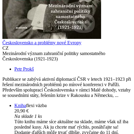
Československo a problémy nové Evropy
CZ
Mezinárodní význam zahraniční politiky samostatného
Československa (1921-1923)
Petr Prokš
Publikace se zabývá aktivní diplomacií ČSR v letech 1921–1923 při
řešení mezinárodních problémů po mírové konferenci v Paříži.
Především spoluprací Československa v rámci Malé dohody, vztahy
se sousedními státy, řešením krize v Rakousku a Německu, ...
Kniha
flexi väzba
20,90 €
Na sklade 1 ks
Túto knihu máme síce aktuálne na sklade, máme však už iba
posledné kusy. Ak ju chcete mať rýchlo, ponáhľajte sa!
Dodanie ďalších môže trvať dlhšie, zvyčajne do 11 dní.