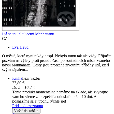
I já se toulal ulicemi Manhattanu
CZ
Eva Heyd
O městě, které nyní nikdy nespí. Nebylo tomu tak ale vždy. Přijměte
pozvání na výlety proti proudu času po souřadnicích místa zvaného
kdysi Mannahatta. Cesty jsou protkané životními příběhy lidí, kteří
svým zápalem...
Kniha
flexi väzba
23,80 €
Do 5 – 10 dní
Tento produkt momentálne nemáme na sklade, ale zvyčajne
vám ho vieme zabezpečiť a odoslať do 5 – 10 dní. A
posnažíme sa aj trochu rýchlejšie!
Pridať do zoznamu
Vložiť do košíka