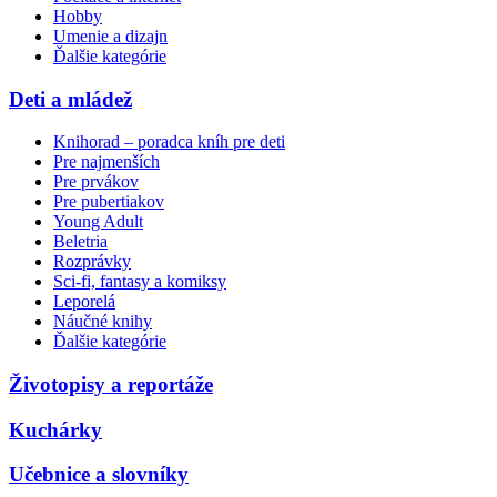
Hobby
Umenie a dizajn
Ďalšie kategórie
Deti a mládež
Knihorad – poradca kníh pre deti
Pre najmenších
Pre prvákov
Pre pubertiakov
Young Adult
Beletria
Rozprávky
Sci-fi, fantasy a komiksy
Leporelá
Náučné knihy
Ďalšie kategórie
Životopisy a reportáže
Kuchárky
Učebnice a slovníky