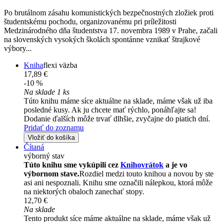
Po brutálnom zásahu komunistických bezpečnostných zložiek proti
študentskému pochodu, organizovanému pri príležitosti
Medzinárodného dňa študentstva 17. novembra 1989 v Prahe, začali
na slovenských vysokých školách spontánne vznikať štrajkové
výbory...
Kniha
flexi väzba
17,89 €
-10 %
Na sklade 1 ks
Túto knihu máme síce aktuálne na sklade, máme však už iba
posledné kusy. Ak ju chcete mať rýchlo, ponáhľajte sa!
Dodanie ďalších môže trvať dlhšie, zvyčajne do piatich dní.
Pridať do zoznamu
Vložiť do košíka
Čítaná
výborný stav
Túto knihu sme vykúpili cez
Knihovrátok
a je vo
výbornom stave.
Rozdiel medzi touto knihou a novou by ste
asi ani nespoznali. Knihu sme označili nálepkou, ktorá môže
na niektorých obaloch zanechať stopy.
12,70 €
Na sklade
Tento produkt síce máme aktuálne na sklade, máme však už