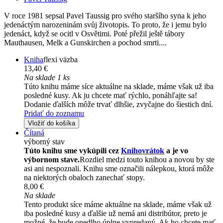
V roce 1981 sepsal Pavel Taussig pro svého staršího syna k jeho
jedenáctým narozeninám svůj životopis. To proto, že i jemu bylo
jedenáct, když se ocitl v Osvětimi. Poté přežil ještě tábory
Mauthausen, Melk a Gunskirchen a pochod smrti....
Kniha
flexi väzba
13,40 €
Na sklade 1 ks
Túto knihu máme síce aktuálne na sklade, máme však už iba
posledné kusy. Ak ju chcete mať rýchlo, ponáhľajte sa!
Dodanie ďalších môže trvať dlhšie, zvyčajne do šiestich dní.
Pridať do zoznamu
Vložiť do košíka
Čítaná
výborný stav
Túto knihu sme vykúpili cez
Knihovrátok
a je vo
výbornom stave.
Rozdiel medzi touto knihou a novou by ste
asi ani nespoznali. Knihu sme označili nálepkou, ktorá môže
na niektorých obaloch zanechať stopy.
8,00 €
Na sklade
Tento produkt síce máme aktuálne na sklade, máme však už
iba posledné kusy a ďalšie už nemá ani distribútor, preto je
možné, že bude onedlho úplne vypredaný. Ak ho chcete mať,