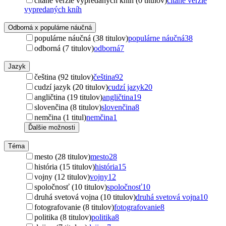
čítané verzie vypredaných kníh (0 titulov)
čítané verzie
vypredaných kníh
Odborná x populárne náučná
populárne náučná (38 titulov)
populárne náučná
38
odborná (7 titulov)
odborná
7
Jazyk
čeština (92 titulov)
čeština
92
cudzí jazyk (20 titulov)
cudzí jazyk
20
angličtina (19 titulov)
angličtina
19
slovenčina (8 titulov)
slovenčina
8
nemčina (1 titul)
nemčina
1
Ďalšie možnosti
Téma
mesto (28 titulov)
mesto
28
história (15 titulov)
história
15
vojny (12 titulov)
vojny
12
spoločnosť (10 titulov)
spoločnosť
10
druhá svetová vojna (10 titulov)
druhá svetová vojna
10
fotografovanie (8 titulov)
fotografovanie
8
politika (8 titulov)
politika
8