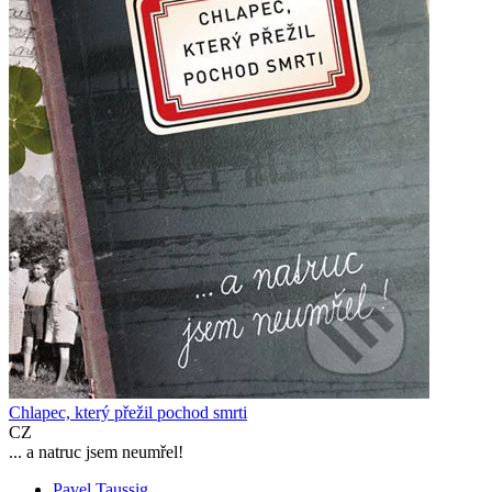
Chlapec, který přežil pochod smrti
CZ
... a natruc jsem neumřel!
Pavel Taussig