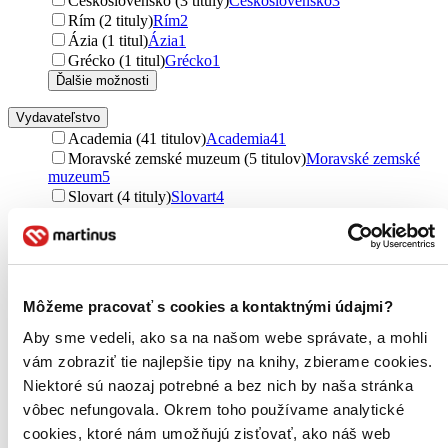
Československo (3 tituly)
Československo
3
Rím (2 tituly)
Rím
2
Ázia (1 titul)
Ázia
1
Grécko (1 titul)
Grécko
1
Ďalšie možnosti
Vydavateľstvo
Academia (41 titulov)
Academia
41
Moravské zemské muzeum (5 titulov)
Moravské zemské
muzeum
5
Slovart (4 tituly)
Slovart
4
SUN (4 tituly)
SUN
4
Josef Filip 1938 (4 tituly)
Josef Filip 1938
4
Svojtka&Co. (3 tituly)
Svojtka&Co.
3
Epocha (3 tituly)
Epocha
3
Kant (3 tituly)
Kant
3
Môžeme pracovať s cookies a kontaktnými údajmi?
Grada (2 tituly)
Grada
2
Mladá fronta (2 tituly)
Mladá fronta
2
Aby sme vedeli, ako sa na našom webe správate, a mohli
Prostor (2 tituly)
Prostor
2
vám zobraziť tie najlepšie tipy na knihy, zbierame cookies.
Spektrum grafik (2 tituly)
Spektrum grafik
2
Niektoré sú naozaj potrebné a bez nich by naša stránka
Dorling Kindersley (2 tituly)
Dorling Kindersley
2
vôbec nefungovala. Okrem toho používame analytické
Columbus (2 tituly)
Columbus
2
cookies, ktoré nám umožňujú zisťovať, ako náš web
Baron (2 tituly)
Baron
2