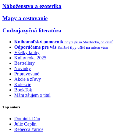
Náboženstvo a ezoterika
Mapy a cestovanie
Cudzojazyčná literatúra
Knihomoľský pomocník
Spýtajte sa Sherlocka, čo čítať
Odporúčame pre vás
Knižné tipy ušité na mieru vám
Všetky knihy
Knihy roka 2025
Bestsellery
Novinky
Pripravované
Akcie a zľavy
Kolekcie
BookTok
Mám záujem o titul
Top autori
Dominik Dán
Julie Caplin
Rebecca Yarros