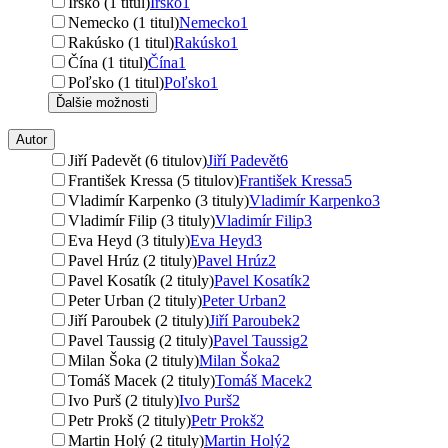
Írsko (1 titul)
Írsko
1
Nemecko (1 titul)
Nemecko
1
Rakúsko (1 titul)
Rakúsko
1
Čína (1 titul)
Čína
1
Poľsko (1 titul)
Poľsko
1
Ďalšie možnosti
Autor
Jiří Padevět (6 titulov)
Jiří Padevět
6
František Kressa (5 titulov)
František Kressa
5
Vladimír Karpenko (3 tituly)
Vladimír Karpenko
3
Vladimír Filip (3 tituly)
Vladimír Filip
3
Eva Heyd (3 tituly)
Eva Heyd
3
Pavel Hrúz (2 tituly)
Pavel Hrúz
2
Pavel Kosatík (2 tituly)
Pavel Kosatík
2
Peter Urban (2 tituly)
Peter Urban
2
Jiří Paroubek (2 tituly)
Jiří Paroubek
2
Pavel Taussig (2 tituly)
Pavel Taussig
2
Milan Šoka (2 tituly)
Milan Šoka
2
Tomáš Macek (2 tituly)
Tomáš Macek
2
Ivo Purš (2 tituly)
Ivo Purš
2
Petr Prokš (2 tituly)
Petr Prokš
2
Martin Holý (2 tituly)
Martin Holý
2