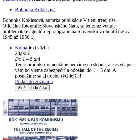
Bohunka Koklesová
Bohunka Koklesová, autorka publikácie V tieni tretej ríše –
Oficiálne fotografie Slovenského štátu, sa tentoraz venuje
problematike agentúrnej fotografie na Slovensku v období rokov
1945 až 1956...
Kniha
flexi väzba
28,00 €
Do 1 – 5 dní
Tento produkt momentálne nemáme na sklade, ale zvyčajne
vám ho vieme zabezpečiť a odoslať do 1 – 5 dní. A
posnažíme sa aj trochu rýchlejšie!
Pridať do zoznamu
Vložiť do košíka