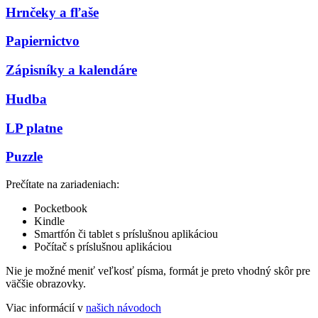
Hrnčeky a fľaše
Papiernictvo
Zápisníky a kalendáre
Hudba
LP platne
Puzzle
Prečítate na zariadeniach:
Pocketbook
Kindle
Smartfón či tablet s príslušnou aplikáciou
Počítač s príslušnou aplikáciou
Nie je možné meniť veľkosť písma, formát je preto vhodný skôr pre
väčšie obrazovky.
Viac informácií v
našich návodoch