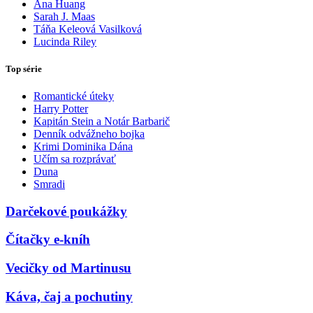
Ana Huang
Sarah J. Maas
Táňa Keleová Vasilková
Lucinda Riley
Top série
Romantické úteky
Harry Potter
Kapitán Stein a Notár Barbarič
Denník odvážneho bojka
Krimi Dominika Dána
Učím sa rozprávať
Duna
Smradi
Darčekové poukážky
Čítačky e-kníh
Vecičky od Martinusu
Káva, čaj a pochutiny