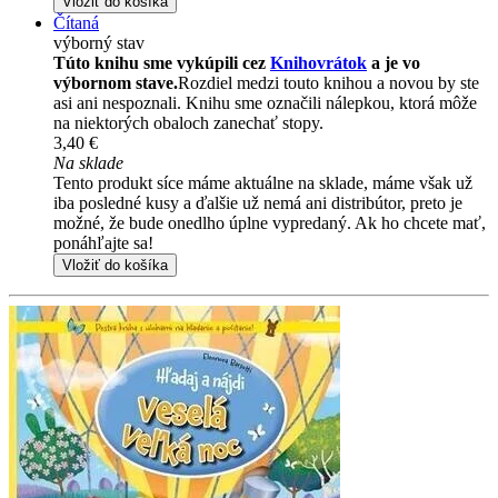
Vložiť do košíka
Čítaná
výborný stav
Túto knihu sme vykúpili cez
Knihovrátok
a je vo
výbornom stave.
Rozdiel medzi touto knihou a novou by ste
asi ani nespoznali. Knihu sme označili nálepkou, ktorá môže
na niektorých obaloch zanechať stopy.
3,40 €
Na sklade
Tento produkt síce máme aktuálne na sklade, máme však už
iba posledné kusy a ďalšie už nemá ani distribútor, preto je
možné, že bude onedlho úplne vypredaný. Ak ho chcete mať,
ponáhľajte sa!
Vložiť do košíka