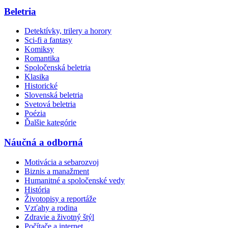
Beletria
Detektívky, trilery a horory
Sci-fi a fantasy
Komiksy
Romantika
Spoločenská beletria
Klasika
Historické
Slovenská beletria
Svetová beletria
Poézia
Ďalšie kategórie
Náučná a odborná
Motivácia a sebarozvoj
Biznis a manažment
Humanitné a spoločenské vedy
História
Životopisy a reportáže
Vzťahy a rodina
Zdravie a životný štýl
Počítače a internet