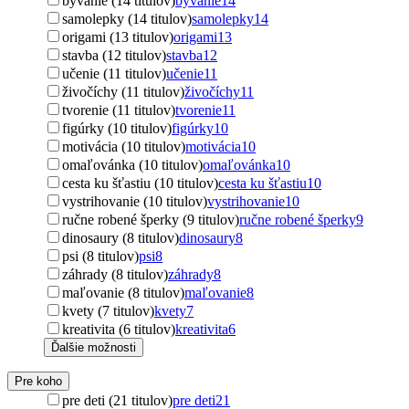
bývanie (14 titulov)
bývanie
14
samolepky (14 titulov)
samolepky
14
origami (13 titulov)
origami
13
stavba (12 titulov)
stavba
12
učenie (11 titulov)
učenie
11
živočíchy (11 titulov)
živočíchy
11
tvorenie (11 titulov)
tvorenie
11
figúrky (10 titulov)
figúrky
10
motivácia (10 titulov)
motivácia
10
omaľovánka (10 titulov)
omaľovánka
10
cesta ku šťastiu (10 titulov)
cesta ku šťastiu
10
vystrihovanie (10 titulov)
vystrihovanie
10
ručne robené šperky (9 titulov)
ručne robené šperky
9
dinosaury (8 titulov)
dinosaury
8
psi (8 titulov)
psi
8
záhrady (8 titulov)
záhrady
8
maľovanie (8 titulov)
maľovanie
8
kvety (7 titulov)
kvety
7
kreativita (6 titulov)
kreativita
6
Ďalšie možnosti
Pre koho
pre deti (21 titulov)
pre deti
21