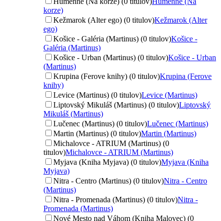
Humenné (Na korze) (0 titulov)
Humenné (Na
korze)
Kežmarok (Alter ego) (0 titulov)
Kežmarok (Alter
ego)
Košice - Galéria (Martinus) (0 titulov)
Košice -
Galéria (Martinus)
Košice - Urban (Martinus) (0 titulov)
Košice - Urban
(Martinus)
Krupina (Ferove knihy) (0 titulov)
Krupina (Ferove
knihy)
Levice (Martinus) (0 titulov)
Levice (Martinus)
Liptovský Mikuláš (Martinus) (0 titulov)
Liptovský
Mikuláš (Martinus)
Lučenec (Martinus) (0 titulov)
Lučenec (Martinus)
Martin (Martinus) (0 titulov)
Martin (Martinus)
Michalovce - ATRIUM (Martinus) (0
titulov)
Michalovce - ATRIUM (Martinus)
Myjava (Kniha Myjava) (0 titulov)
Myjava (Kniha
Myjava)
Nitra - Centro (Martinus) (0 titulov)
Nitra - Centro
(Martinus)
Nitra - Promenada (Martinus) (0 titulov)
Nitra -
Promenada (Martinus)
Nové Mesto nad Váhom (Kniha Malovec) (0