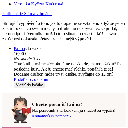
Veronika Kyčera Kučerová
2. diel série
Sláma v botách
Strhující vyprávění o tom, jak to dopadne se vztahem, když se jeden
z páru rozletí za svými ideály, a druhému nezbývá než se přidat,
nebo odpojit. Veronika prožila tuto situaci na vlastní kůži a svou
zkušenost dokázala přetavit v nejsilnější výpověď...
Kniha
šitá väzba
16,00 €
Na sklade 3 ks
Túto knihu máme síce aktuálne na sklade, máme však už iba
posledné kusy. Ak ju chcete mať rýchlo, ponáhľajte sa!
Dodanie ďalších môže trvať dlhšie, zvyčajne do 12 dní.
Pridať do zoznamu
Vložiť do košíka
Chcete poradiť knihu?
Náš pomocník Sherlock vám ju s radosťou vypátra!
Knihomoľský pomocník