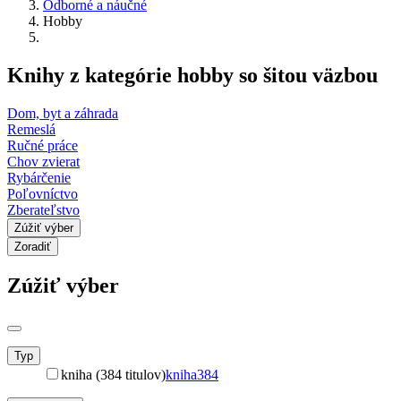
Odborné a náučné
Hobby
Knihy z kategórie hobby so šitou väzbou
Dom, byt a záhrada
Remeslá
Ručné práce
Chov zvierat
Rybárčenie
Poľovníctvo
Zberateľstvo
Zúžiť výber
Zoradiť
Zúžiť výber
Typ
kniha (384 titulov)
kniha
384