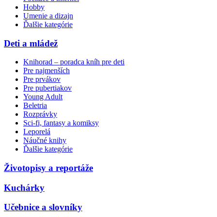
Hobby
Umenie a dizajn
Ďalšie kategórie
Deti a mládež
Knihorad – poradca kníh pre deti
Pre najmenších
Pre prvákov
Pre pubertiakov
Young Adult
Beletria
Rozprávky
Sci-fi, fantasy a komiksy
Leporelá
Náučné knihy
Ďalšie kategórie
Životopisy a reportáže
Kuchárky
Učebnice a slovníky