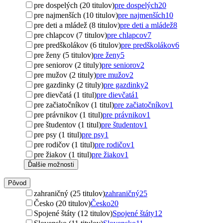
pre dospelých (20 titulov)
pre dospelých
20
pre najmenších (10 titulov)
pre najmenších
10
pre deti a mládež (8 titulov)
pre deti a mládež
8
pre chlapcov (7 titulov)
pre chlapcov
7
pre predškolákov (6 titulov)
pre predškolákov
6
pre ženy (5 titulov)
pre ženy
5
pre seniorov (2 tituly)
pre seniorov
2
pre mužov (2 tituly)
pre mužov
2
pre gazdinky (2 tituly)
pre gazdinky
2
pre dievčatá (1 titul)
pre dievčatá
1
pre začiatočníkov (1 titul)
pre začiatočníkov
1
pre právnikov (1 titul)
pre právnikov
1
pre študentov (1 titul)
pre študentov
1
pre psy (1 titul)
pre psy
1
pre rodičov (1 titul)
pre rodičov
1
pre žiakov (1 titul)
pre žiakov
1
Ďalšie možnosti
Pôvod
zahraničný (25 titulov)
zahraničný
25
Česko (20 titulov)
Česko
20
Spojené štáty (12 titulov)
Spojené štáty
12