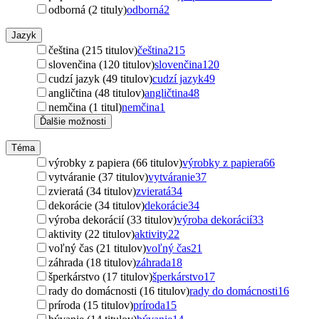
odborná (2 tituly)
odborná
2
Jazyk
čeština (215 titulov)
čeština
215
slovenčina (120 titulov)
slovenčina
120
cudzí jazyk (49 titulov)
cudzí jazyk
49
angličtina (48 titulov)
angličtina
48
nemčina (1 titul)
nemčina
1
Ďalšie možnosti
Téma
výrobky z papiera (66 titulov)
výrobky z papiera
66
vytváranie (37 titulov)
vytváranie
37
zvieratá (34 titulov)
zvieratá
34
dekorácie (34 titulov)
dekorácie
34
výroba dekorácií (33 titulov)
výroba dekorácií
33
aktivity (22 titulov)
aktivity
22
voľný čas (21 titulov)
voľný čas
21
záhrada (18 titulov)
záhrada
18
šperkárstvo (17 titulov)
šperkárstvo
17
rady do domácnosti (16 titulov)
rady do domácnosti
16
príroda (15 titulov)
príroda
15