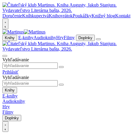
Doručenie
Kníhkupectvá
Knihovrátok
Poukážky
Knižný blog
Kontakt
E-knihy
Audioknihy
Hry
Filmy
Knihy
Doplnky
Vyhľadávanie
Prihlásiť
Vyhľadávanie
Knihy
E-knihy
Audioknihy
Hry
Filmy
Doplnky