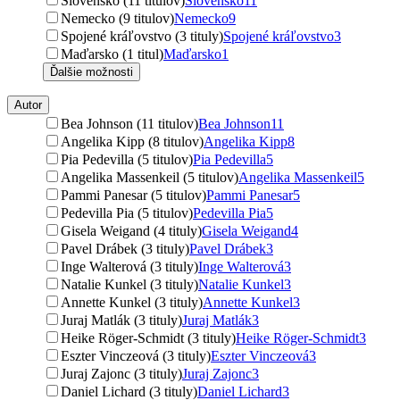
Slovensko (11 titulov)
Slovensko
11
Nemecko (9 titulov)
Nemecko
9
Spojené kráľovstvo (3 tituly)
Spojené kráľovstvo
3
Maďarsko (1 titul)
Maďarsko
1
Ďalšie možnosti
Autor
Bea Johnson (11 titulov)
Bea Johnson
11
Angelika Kipp (8 titulov)
Angelika Kipp
8
Pia Pedevilla (5 titulov)
Pia Pedevilla
5
Angelika Massenkeil (5 titulov)
Angelika Massenkeil
5
Pammi Panesar (5 titulov)
Pammi Panesar
5
Pedevilla Pia (5 titulov)
Pedevilla Pia
5
Gisela Weigand (4 tituly)
Gisela Weigand
4
Pavel Drábek (3 tituly)
Pavel Drábek
3
Inge Walterová (3 tituly)
Inge Walterová
3
Natalie Kunkel (3 tituly)
Natalie Kunkel
3
Annette Kunkel (3 tituly)
Annette Kunkel
3
Juraj Matlák (3 tituly)
Juraj Matlák
3
Heike Röger-Schmidt (3 tituly)
Heike Röger-Schmidt
3
Eszter Vinczeová (3 tituly)
Eszter Vinczeová
3
Juraj Zajonc (3 tituly)
Juraj Zajonc
3
Daniel Lichard (3 tituly)
Daniel Lichard
3