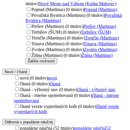
titulov)
Nové Mesto nad Váhom (Kniha Malovec)
Poprad (Martinus) (0 titulov)
Poprad (Martinus)
Považská Bystrica (Martinus) (0 titulov)
Považská
Bystrica (Martinus)
Prešov (Martinus) (0 titulov)
Prešov (Martinus)
Trebišov (ŠUM) (0 titulov)
Trebišov (ŠUM)
Trenčín (Martinus) (0 titulov)
Trenčín (Martinus)
Trnava (Martinus) (0 titulov)
Trnava (Martinus)
Zvolen (Martinus) (0 titulov)
Zvolen (Martinus)
Žilina (Martinus) (0 titulov)
Žilina (Martinus)
Ďalšie možnosti
Nové / čítané
nová (0 titulov)
nová
čítaná (0 titulov)
čítaná
čítaná - výborný stav (0 titulov)
čítaná - výborný stav
čítaná - mierne opotrebovaná (0 titulov)
čítaná - mierne
opotrebovaná
čítané verzie vypredaných kníh (0 titulov)
čítané verzie
vypredaných kníh
Odborná x populárne náučná
populárne náučná (52 titulov)
populárne náučná
52