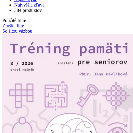
Najvyššia zľava
384 produktov
Použité filtre
Zrušiť filtre
So šitou väzbou