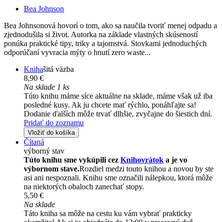
Bea Johnson
Bea Johnsonová hovorí o tom, ako sa naučila tvoriť menej odpadu a
zjednodušila si život. Autorka na základe vlastných skúseností
ponúka praktické tipy, triky a tajomstvá. Stovkami jednoduchých
odporúčaní vyvracia mýty o hnutí zero waste...
Kniha
šitá väzba
8,90 €
Na sklade 1 ks
Túto knihu máme síce aktuálne na sklade, máme však už iba
posledné kusy. Ak ju chcete mať rýchlo, ponáhľajte sa!
Dodanie ďalších môže trvať dlhšie, zvyčajne do šiestich dní.
Pridať do zoznamu
Vložiť do košíka
Čítaná
výborný stav
Túto knihu sme vykúpili cez
Knihovrátok
a je vo
výbornom stave.
Rozdiel medzi touto knihou a novou by ste
asi ani nespoznali. Knihu sme označili nálepkou, ktorá môže
na niektorých obaloch zanechať stopy.
5,50 €
Na sklade
Táto kniha sa môže na cestu ku vám vybrať prakticky