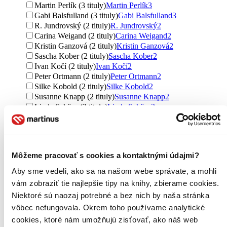
Martin Perlík (3 tituly)
Martin Perlík
3
Gabi Balsfulland (3 tituly)
Gabi Balsfulland
3
R. Jundrovský (2 tituly)
R. Jundrovský
2
Carina Weigand (2 tituly)
Carina Weigand
2
Kristin Ganzová (2 tituly)
Kristin Ganzová
2
Sascha Kober (2 tituly)
Sascha Kober
2
Ivan Kočí (2 tituly)
Ivan Kočí
2
Peter Ortmann (2 tituly)
Peter Ortmann
2
Silke Kobold (2 tituly)
Silke Kobold
2
Susanne Knapp (2 tituly)
Susanne Knapp
2
Linde Schüro (2 tituly)
Linde Schüro
2
Irene Kubern (2 tituly)
Irene Kubern
2
Schmitt G. de las Casas (2 tituly)
Schmitt G. de las Casas
2
Ďalšie možnosti
Môžeme pracovať s cookies a kontaktnými údajmi?
Vydavateľstvo
Anagram (116 titulov)
Anagram
116
Aby sme vedeli, ako sa na našom webe správate, a mohli
Grada (88 titulov)
Grada
88
vám zobraziť tie najlepšie tipy na knihy, zbierame cookies.
Vinciana (46 titulov)
Vinciana
46
Niektoré sú naozaj potrebné a bez nich by naša stránka
Talentum (29 titulov)
Talentum
29
Ústredie ľudovej umeleckej výroby (22 titulov)
Ústredie
vôbec nefungovala. Okrem toho používame analytické
ľudovej umeleckej výroby
22
cookies, ktoré nám umožňujú zisťovať, ako náš web
PeopleComm (10 titulov)
PeopleComm
10