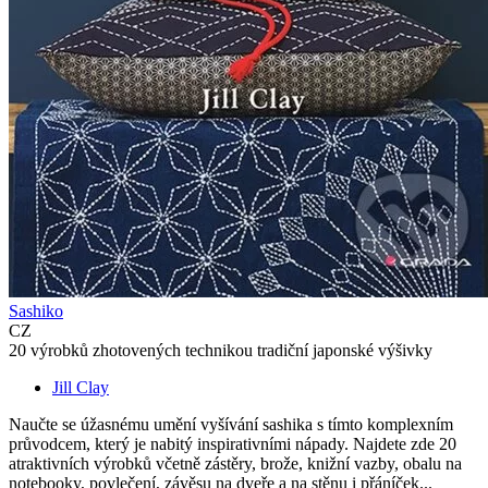
Sashiko
CZ
20 výrobků zhotovených technikou tradiční japonské výšivky
Jill Clay
Naučte se úžasnému umění vyšívání sashika s tímto komplexním
průvodcem, který je nabitý inspirativními nápady. Najdete zde 20
atraktivních výrobků včetně zástěry, brože, knižní vazby, obalu na
notebooky, povlečení, závěsu na dveře a na stěnu i přáníček...