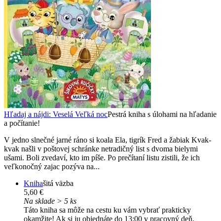
Hľadaj a nájdi: Veselá Veľká noc
Pestrá kniha s úlohami na hľadanie
a počítanie!
V jedno slnečné jarné ráno si koala Ela, tigrík Fred a žabiak Kvak-
kvak našli v poštovej schránke netradičný list s dvoma bielymi
ušami. Boli zvedaví, kto im píše. Po prečítaní listu zistili, že ich
veľkonočný zajac pozýva na...
Kniha
šitá väzba
5,60 €
Na sklade > 5 ks
Táto kniha sa môže na cestu ku vám vybrať prakticky
okamžite! Ak si ju objednáte do 13:00 v pracovný deň,