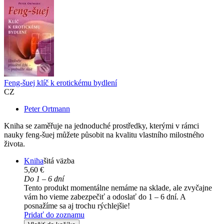
Feng-šuej klíč k erotickému bydlení
CZ
Peter Ortmann
Kniha se zaměřuje na jednoduché prostředky, kterými v rámci
nauky feng-šuej můžete působit na kvalitu vlastního milostného
života.
Kniha
šitá väzba
5,60 €
Do 1 – 6 dní
Tento produkt momentálne nemáme na sklade, ale zvyčajne
vám ho vieme zabezpečiť a odoslať do 1 – 6 dní. A
posnažíme sa aj trochu rýchlejšie!
Pridať do zoznamu