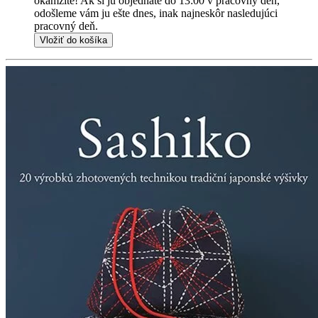
okamžite! Ak si ju objednáte do 13:00 v pracovný deň,
odošleme vám ju ešte dnes, inak najneskôr nasledujúci
pracovný deň.
Vložiť do košíka