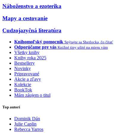
Náboženstvo a ezoterika
Mapy a cestovanie
Cudzojazyčná literatúra
Knihomoľský pomocník
Spýtajte sa Sherlocka, čo čítať
Odporúčame pre vás
Knižné tipy ušité na mieru vám
Všetky knihy
Knihy roka 2025
Bestsellery
Novinky
Pripravované
Akcie a zľavy
Kolekcie
BookTok
Mám záujem o titul
Top autori
Dominik Dán
Julie Caplin
Rebecca Yarros