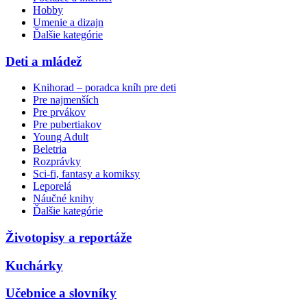
Hobby
Umenie a dizajn
Ďalšie kategórie
Deti a mládež
Knihorad – poradca kníh pre deti
Pre najmenších
Pre prvákov
Pre pubertiakov
Young Adult
Beletria
Rozprávky
Sci-fi, fantasy a komiksy
Leporelá
Náučné knihy
Ďalšie kategórie
Životopisy a reportáže
Kuchárky
Učebnice a slovníky