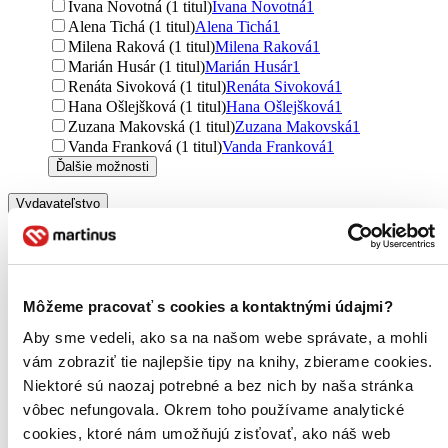
Ivana Novotná (1 titul)
Ivana Novotná
1
Alena Tichá (1 titul)
Alena Tichá
1
Milena Raková (1 titul)
Milena Raková
1
Marián Husár (1 titul)
Marián Husár
1
Renáta Sivoková (1 titul)
Renáta Sivoková
1
Hana Ošlejšková (1 titul)
Hana Ošlejšková
1
Zuzana Makovská (1 titul)
Zuzana Makovská
1
Vanda Franková (1 titul)
Vanda Franková
1
Ďalšie možnosti
Vydavateľstvo
Raabe (21 titulov)
Raabe
21
Don Bosco (14 titulov)
Don Bosco
14
Grada (8 titulov)
Grada
8
Návrat domů (5 titulov)
Návrat domů
5
Edika (4 tituly)
Edika
4
Môžeme pracovať s cookies a kontaktnými údajmi?
Mladá fronta (3 tituly)
Mladá fronta
3
Aby sme vedeli, ako sa na našom webe správate, a mohli
Portál (3 tituly)
Portál
3
vám zobraziť tie najlepšie tipy na knihy, zbierame cookies.
Nakladatelství Fragment (2 tituly)
Nakladatelství
Fragment
2
Niektoré sú naozaj potrebné a bez nich by naša stránka
Pro Familia (2 tituly)
Pro Familia
2
vôbec nefungovala. Okrem toho používame analytické
Svojtka&Co. (1 titul)
Svojtka&Co.
1
cookies, ktoré nám umožňujú zisťovať, ako náš web
Slovart (1 titul)
Slovart
1