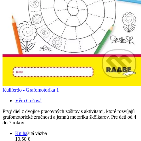
Kuliferdo - Grafomotorika 1
Věra Gošová
Prvý diel z dvojice pracovných zošitov s aktivitami, ktoré rozvíjajú
grafomotorické zručnosti a jemnú motoriku škôlkarov. Pre deti od 4
do 7 rokov...
Kniha
šitá väzba
10,50 €