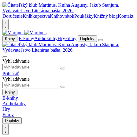
Doručenie
Kníhkupectvá
Knihovrátok
Poukážky
Knižný blog
Kontakt
E-knihy
Audioknihy
Hry
Filmy
Knihy
Doplnky
Vyhľadávanie
Prihlásiť
Vyhľadávanie
Knihy
E-knihy
Audioknihy
Hry
Filmy
Doplnky