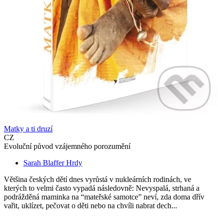
Matky a ti druzí
CZ
Evoluční původ vzájemného porozumění
Sarah Blaffer Hrdy
Většina českých dětí dnes vyrůstá v nukleárních rodinách, ve
kterých to velmi často vypadá následovně: Nevyspalá, strhaná a
podrážděná maminka na “mateřské samotce” neví, zda doma dřív
vařit, uklízet, pečovat o děti nebo na chvíli nabrat dech...