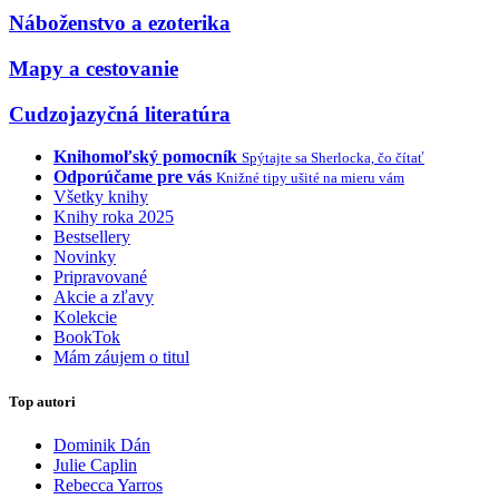
Náboženstvo a ezoterika
Mapy a cestovanie
Cudzojazyčná literatúra
Knihomoľský pomocník
Spýtajte sa Sherlocka, čo čítať
Odporúčame pre vás
Knižné tipy ušité na mieru vám
Všetky knihy
Knihy roka 2025
Bestsellery
Novinky
Pripravované
Akcie a zľavy
Kolekcie
BookTok
Mám záujem o titul
Top autori
Dominik Dán
Julie Caplin
Rebecca Yarros