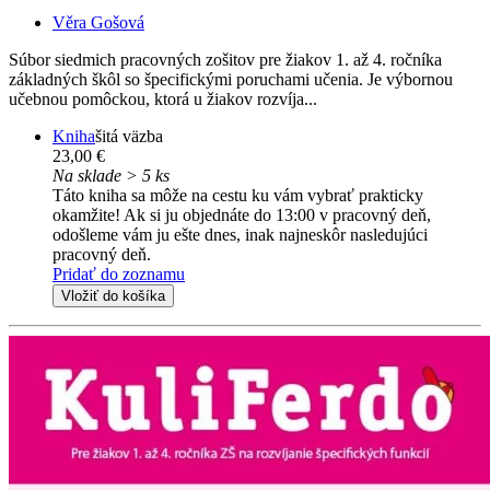
Věra Gošová
Súbor siedmich pracovných zošitov pre žiakov 1. až 4. ročníka
základných škôl so špecifickými poruchami učenia. Je výbornou
učebnou pomôckou, ktorá u žiakov rozvíja...
Kniha
šitá väzba
23,00 €
Na sklade > 5 ks
Táto kniha sa môže na cestu ku vám vybrať prakticky
okamžite! Ak si ju objednáte do 13:00 v pracovný deň,
odošleme vám ju ešte dnes, inak najneskôr nasledujúci
pracovný deň.
Pridať do zoznamu
Vložiť do košíka