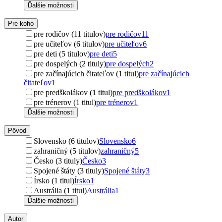
Ďalšie možnosti
Pre koho
pre rodičov (11 titulov)
pre rodičov
11
pre učiteľov (6 titulov)
pre učiteľov
6
pre deti (5 titulov)
pre deti
5
pre dospelých (2 tituly)
pre dospelých
2
pre začínajúcich čitateľov (1 titul)
pre začínajúcich
čitateľov
1
pre predškolákov (1 titul)
pre predškolákov
1
pre trénerov (1 titul)
pre trénerov
1
Ďalšie možnosti
Pôvod
Slovensko (6 titulov)
Slovensko
6
zahraničný (5 titulov)
zahraničný
5
Česko (3 tituly)
Česko
3
Spojené štáty (3 tituly)
Spojené štáty
3
Írsko (1 titul)
Írsko
1
Austrália (1 titul)
Austrália
1
Ďalšie možnosti
Autor