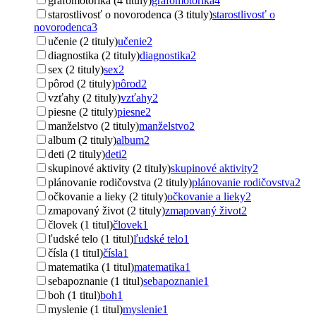
grafomotorika (4 tituly)
grafomotorika
4
starostlivosť o novorodenca (3 tituly)
starostlivosť o
novorodenca
3
učenie (2 tituly)
učenie
2
diagnostika (2 tituly)
diagnostika
2
sex (2 tituly)
sex
2
pôrod (2 tituly)
pôrod
2
vzťahy (2 tituly)
vzťahy
2
piesne (2 tituly)
piesne
2
manželstvo (2 tituly)
manželstvo
2
album (2 tituly)
album
2
deti (2 tituly)
deti
2
skupinové aktivity (2 tituly)
skupinové aktivity
2
plánovanie rodičovstva (2 tituly)
plánovanie rodičovstva
2
očkovanie a lieky (2 tituly)
očkovanie a lieky
2
zmapovaný život (2 tituly)
zmapovaný život
2
človek (1 titul)
človek
1
ľudské telo (1 titul)
ľudské telo
1
čísla (1 titul)
čísla
1
matematika (1 titul)
matematika
1
sebapoznanie (1 titul)
sebapoznanie
1
boh (1 titul)
boh
1
myslenie (1 titul)
myslenie
1