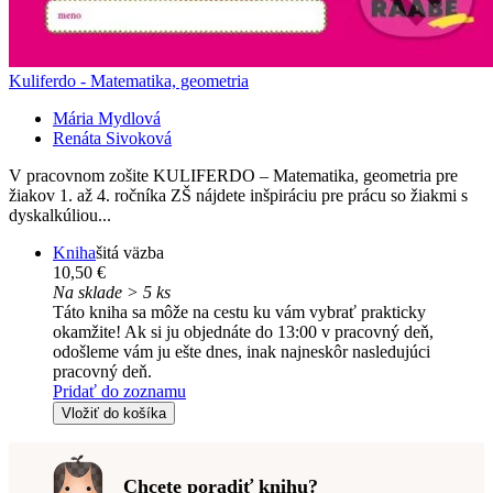
Kuliferdo - Matematika, geometria
Mária Mydlová
Renáta Sivoková
V pracovnom zošite KULIFERDO – Matematika, geometria pre
žiakov 1. až 4. ročníka ZŠ nájdete inšpiráciu pre prácu so žiakmi s
dyskalkúliou...
Kniha
šitá väzba
10,50 €
Na sklade > 5 ks
Táto kniha sa môže na cestu ku vám vybrať prakticky
okamžite! Ak si ju objednáte do 13:00 v pracovný deň,
odošleme vám ju ešte dnes, inak najneskôr nasledujúci
pracovný deň.
Pridať do zoznamu
Vložiť do košíka
Chcete poradiť knihu?