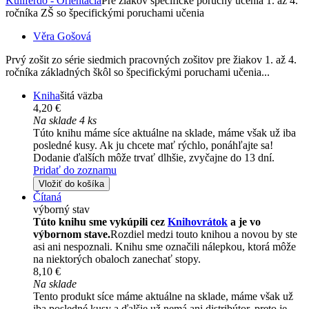
Kuliferdo - Orientácia
Pre žiakov špecifické poruchy učenia 1. až 4.
ročníka ZŠ so špecifickými poruchami učenia
Věra Gošová
Prvý zošit zo série siedmich pracovných zošitov pre žiakov 1. až 4.
ročníka základných škôl so špecifickými poruchami učenia...
Kniha
šitá väzba
4,20 €
Na sklade 4 ks
Túto knihu máme síce aktuálne na sklade, máme však už iba
posledné kusy. Ak ju chcete mať rýchlo, ponáhľajte sa!
Dodanie ďalších môže trvať dlhšie, zvyčajne do 13 dní.
Pridať do zoznamu
Vložiť do košíka
Čítaná
výborný stav
Túto knihu sme vykúpili cez
Knihovrátok
a je vo
výbornom stave.
Rozdiel medzi touto knihou a novou by ste
asi ani nespoznali. Knihu sme označili nálepkou, ktorá môže
na niektorých obaloch zanechať stopy.
8,10 €
Na sklade
Tento produkt síce máme aktuálne na sklade, máme však už
iba posledné kusy a ďalšie už nemá ani distribútor, preto je