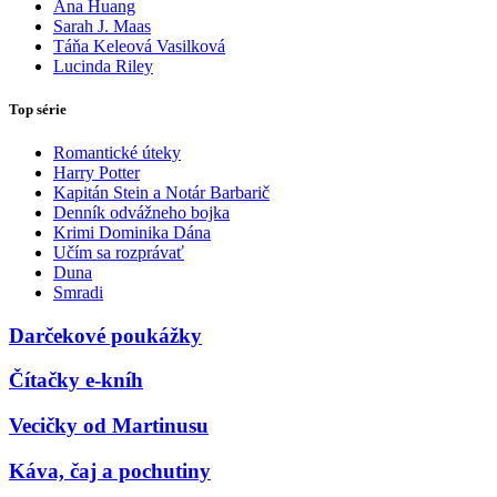
Ana Huang
Sarah J. Maas
Táňa Keleová Vasilková
Lucinda Riley
Top série
Romantické úteky
Harry Potter
Kapitán Stein a Notár Barbarič
Denník odvážneho bojka
Krimi Dominika Dána
Učím sa rozprávať
Duna
Smradi
Darčekové poukážky
Čítačky e-kníh
Vecičky od Martinusu
Káva, čaj a pochutiny