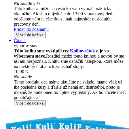
Na sklade 5 ks
Táto kniha sa môže na cestu ku vám vybrať prakticky
okamžite! Ak si ju objednáte do 13:00 v pracovný deň,
odošleme vám ju ešte dnes, inak najneskôr nasledujúci
pracovný deň.
Pridať do zoznamu
Vložiť do košíka
Čítaná
výborný stav
Túto knihu sme vykúpili cez
Knihovrátok
a je vo
výbornom stave.
Rozdiel medzi touto knihou a novou by ste
asi ani nespoznali. Knihu sme označili nálepkou, ktorá môže
na niektorých obaloch zanechať stopy.
10,90 €
Na sklade
Tento produkt síce máme aktuálne na sklade, máme však už
iba posledné kusy a ďalšie už nemá ani distribútor, preto je
možné, že bude onedlho úplne vypredaný. Ak ho chcete mať,
ponáhľajte sa!
Vložiť do košíka