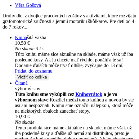
Věra Gošová
Druhý diel z dvojice pracovných zošitov s aktivitami, ktoré rozvíjajú
grafomotorické zručnosti a jemnú motoriku škôlkarov. Pre deti od 4
do 7 rokov...
Kniha
šitá väzba
10,50 €
Na sklade 3 ks
Túto knihu máme síce aktuálne na sklade, máme však už iba
posledné kusy. Ak ju chcete mať rýchlo, ponáhľajte sa!
Dodanie ďalších môže trvať dlhšie, zvyčajne do 13 dní.
Pridať do zoznamu
Vložiť do košíka
Čítaná
výborný stav
Túto knihu sme vykúpili cez
Knihovrátok
a je vo
výbornom stave.
Rozdiel medzi touto knihou a novou by ste
asi ani nespoznali. Knihu sme označili nálepkou, ktorá môže
na niektorých obaloch zanechať stopy.
10,90 €
Na sklade
Tento produkt síce máme aktuálne na sklade, máme však už
iba posledné kusy a ďalšie už nemá ani distribútor, preto je
možné, že bude onedlho úplne vypredaný. Ak ho chcete mať,