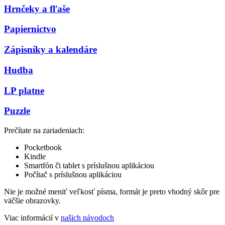
Hrnčeky a fľaše
Papiernictvo
Zápisníky a kalendáre
Hudba
LP platne
Puzzle
Prečítate na zariadeniach:
Pocketbook
Kindle
Smartfón či tablet s príslušnou aplikáciou
Počítač s príslušnou aplikáciou
Nie je možné meniť veľkosť písma, formát je preto vhodný skôr pre
väčšie obrazovky.
Viac informácií v
našich návodoch