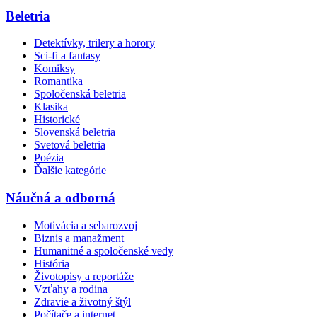
Beletria
Detektívky, trilery a horory
Sci-fi a fantasy
Komiksy
Romantika
Spoločenská beletria
Klasika
Historické
Slovenská beletria
Svetová beletria
Poézia
Ďalšie kategórie
Náučná a odborná
Motivácia a sebarozvoj
Biznis a manažment
Humanitné a spoločenské vedy
História
Životopisy a reportáže
Vzťahy a rodina
Zdravie a životný štýl
Počítače a internet