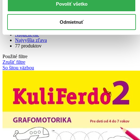
Povoliť všetko
Bestsellery
Top hodnotené
Odmietnuť
Novinky
Najdrahšie
Najlacnejšie
Najvyššia zľava
77 produktov
Použité filtre
Zrušiť filtre
So šitou väzbou