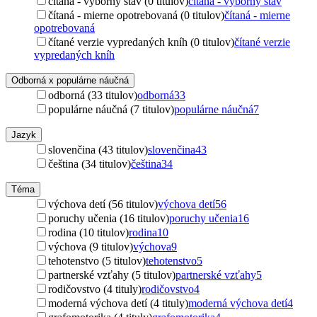
čítaná - výborný stav (0 titulov)
čítaná - výborný stav
čítaná - mierne opotrebovaná (0 titulov)
čítaná - mierne
opotrebovaná
čítané verzie vypredaných kníh (0 titulov)
čítané verzie
vypredaných kníh
Odborná x populárne náučná
odborná (33 titulov)
odborná
33
populárne náučná (7 titulov)
populárne náučná
7
Jazyk
slovenčina (43 titulov)
slovenčina
43
čeština (34 titulov)
čeština
34
Téma
výchova detí (56 titulov)
výchova detí
56
poruchy učenia (16 titulov)
poruchy učenia
16
rodina (10 titulov)
rodina
10
výchova (9 titulov)
výchova
9
tehotenstvo (5 titulov)
tehotenstvo
5
partnerské vzťahy (5 titulov)
partnerské vzťahy
5
rodičovstvo (4 tituly)
rodičovstvo
4
moderná výchova detí (4 tituly)
moderná výchova detí
4