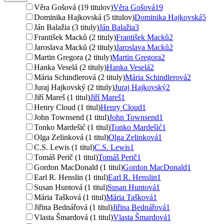
Věra Gošová (19 titulov)
Věra Gošová
19
Dominika Hajkovská (5 titulov)
Dominika Hajkovská
5
Ján Balažia (3 tituly)
Ján Balažia
3
František Macků (2 tituly)
František Macků
2
Jaroslava Macků (2 tituly)
Jaroslava Macků
2
Martin Gregora (2 tituly)
Martin Gregora
2
Hanka Veselá (2 tituly)
Hanka Veselá
2
Mária Schindlerová (2 tituly)
Mária Schindlerová
2
Juraj Hajkovský (2 tituly)
Juraj Hajkovský
2
Jiří Mareš (1 titul)
Jiří Mareš
1
Henry Cloud (1 titul)
Henry Cloud
1
John Townsend (1 titul)
John Townsend
1
Tonko Mardešić (1 titul)
Tonko Mardešić
1
Olga Zelinková (1 titul)
Olga Zelinková
1
C.S. Lewis (1 titul)
C.S. Lewis
1
Tomáš Perič (1 titul)
Tomáš Perič
1
Gordon MacDonald (1 titul)
Gordon MacDonald
1
Earl R. Henslin (1 titul)
Earl R. Henslin
1
Susan Huntová (1 titul)
Susan Huntová
1
Mária Tašková (1 titul)
Mária Tašková
1
Jiřina Bednářová (1 titul)
Jiřina Bednářová
1
Vlasta Šmardová (1 titul)
Vlasta Šmardová
1