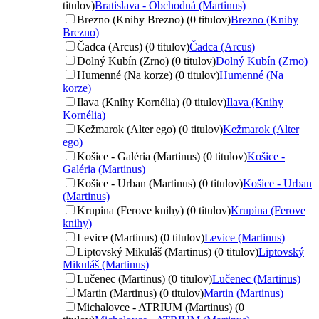
titulov)
Bratislava - Obchodná (Martinus)
Brezno (Knihy Brezno) (0 titulov)
Brezno (Knihy
Brezno)
Čadca (Arcus) (0 titulov)
Čadca (Arcus)
Dolný Kubín (Zrno) (0 titulov)
Dolný Kubín (Zrno)
Humenné (Na korze) (0 titulov)
Humenné (Na
korze)
Ilava (Knihy Kornélia) (0 titulov)
Ilava (Knihy
Kornélia)
Kežmarok (Alter ego) (0 titulov)
Kežmarok (Alter
ego)
Košice - Galéria (Martinus) (0 titulov)
Košice -
Galéria (Martinus)
Košice - Urban (Martinus) (0 titulov)
Košice - Urban
(Martinus)
Krupina (Ferove knihy) (0 titulov)
Krupina (Ferove
knihy)
Levice (Martinus) (0 titulov)
Levice (Martinus)
Liptovský Mikuláš (Martinus) (0 titulov)
Liptovský
Mikuláš (Martinus)
Lučenec (Martinus) (0 titulov)
Lučenec (Martinus)
Martin (Martinus) (0 titulov)
Martin (Martinus)
Michalovce - ATRIUM (Martinus) (0