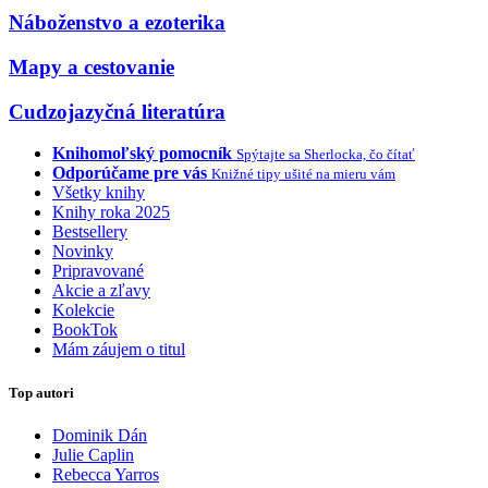
Náboženstvo a ezoterika
Mapy a cestovanie
Cudzojazyčná literatúra
Knihomoľský pomocník
Spýtajte sa Sherlocka, čo čítať
Odporúčame pre vás
Knižné tipy ušité na mieru vám
Všetky knihy
Knihy roka 2025
Bestsellery
Novinky
Pripravované
Akcie a zľavy
Kolekcie
BookTok
Mám záujem o titul
Top autori
Dominik Dán
Julie Caplin
Rebecca Yarros