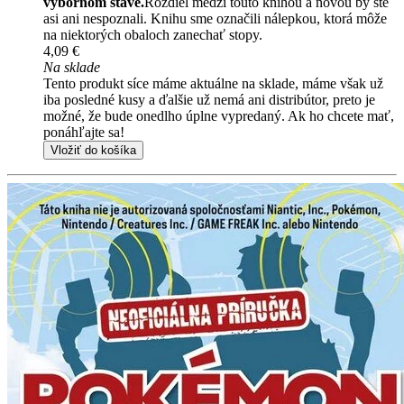
výbornom stave.
Rozdiel medzi touto knihou a novou by ste
asi ani nespoznali. Knihu sme označili nálepkou, ktorá môže
na niektorých obaloch zanechať stopy.
4,09 €
Na sklade
Tento produkt síce máme aktuálne na sklade, máme však už
iba posledné kusy a ďalšie už nemá ani distribútor, preto je
možné, že bude onedlho úplne vypredaný. Ak ho chcete mať,
ponáhľajte sa!
Vložiť do košíka