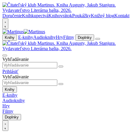
Doručenie
Kníhkupectvá
Knihovrátok
Poukážky
Knižný blog
Kontakt
E-knihy
Audioknihy
Hry
Filmy
Knihy
Doplnky
Vyhľadávanie
Prihlásiť
Vyhľadávanie
Knihy
E-knihy
Audioknihy
Hry
Filmy
Doplnky