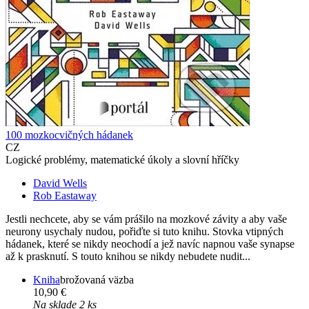
100 mozkocvičných hádanek
CZ
Logické problémy, matematické úkoly a slovní hříčky
David Wells
Rob Eastaway
Jestli nechcete, aby se vám prášilo na mozkové závity a aby vaše
neurony usychaly nudou, pořiďte si tuto knihu. Stovka vtipných
hádanek, které se nikdy neochodí a jež navíc napnou vaše synapse
až k prasknutí. S touto knihou se nikdy nebudete nudit...
Kniha
brožovaná väzba
10,90 €
Na sklade 2 ks