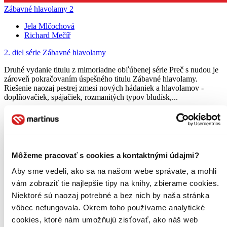
Zábavné hlavolamy 2
Jela Mlčochová
Richard Mečíř
2. diel série
Zábavné hlavolamy
Druhé vydanie titulu z mimoriadne obľúbenej série Preč s nudou je
zároveň pokračovaním úspešného titulu Zábavné hlavolamy.
Riešenie naozaj pestrej zmesi nových hádaniek a hlavolamov -
doplňovačiek, spájačiek, rozmanitých typov bludísk,...
Kniha
brožovaná väzba
5,60 €
Na sklade 3 ks
Túto knihu máme síce aktuálne na sklade, máme však už iba
posledné kusy. Ak ju chcete mať rýchlo, ponáhľajte sa!
Môžeme pracovať s cookies a kontaktnými údajmi?
Dodanie ďalších môže trvať dlhšie, zvyčajne do štyroch dní.
Pridať do zoznamu
Aby sme vedeli, ako sa na našom webe správate, a mohli
Vložiť do košíka
vám zobraziť tie najlepšie tipy na knihy, zbierame cookies.
Niektoré sú naozaj potrebné a bez nich by naša stránka
vôbec nefungovala. Okrem toho používame analytické
cookies, ktoré nám umožňujú zisťovať, ako náš web