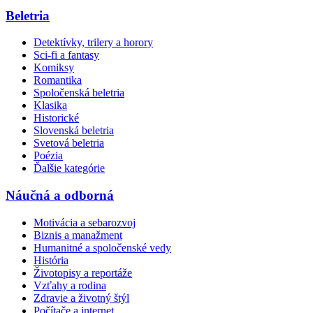
Beletria
Detektívky, trilery a horory
Sci-fi a fantasy
Komiksy
Romantika
Spoločenská beletria
Klasika
Historické
Slovenská beletria
Svetová beletria
Poézia
Ďalšie kategórie
Náučná a odborná
Motivácia a sebarozvoj
Biznis a manažment
Humanitné a spoločenské vedy
História
Životopisy a reportáže
Vzťahy a rodina
Zdravie a životný štýl
Počítače a internet