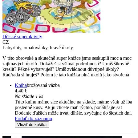
Dětské superaktivity
CZ
Labyrinty, omalovánky, hravé úkoly
V této obrovské a skutečně super knížce jsme seskupili moc a moc
zajímavých úkolů. Dokážeš si všímat podrobností? Umíš šikovně
kreslit? Pěkně vybarvuješ? Umíš zvládnout důvtipné úkoly?
Rád/rada si hraješ? Potom je tato knížka plná úkolů jako stvořená
Kniha
brožovaná väzba
4,40 €
Na sklade 1 ks
Túto knihu máme síce aktuálne na sklade, máme však už iba
posledné kusy. Ak ju chcete mať rýchlo, ponáhľajte sa!
Dodanie ďalších môže trvať dlhšie, zvyčajne do šiestich dní.
Pridať do zoznamu
Vložiť do košíka