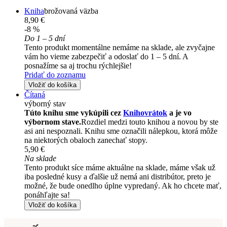
Kniha
brožovaná väzba
8,90 €
-8 %
Do 1 – 5 dní
Tento produkt momentálne nemáme na sklade, ale zvyčajne
vám ho vieme zabezpečiť a odoslať do 1 – 5 dní. A
posnažíme sa aj trochu rýchlejšie!
Pridať do zoznamu
Vložiť do košíka
Čítaná
výborný stav
Túto knihu sme vykúpili cez
Knihovrátok
a je vo
výbornom stave.
Rozdiel medzi touto knihou a novou by ste
asi ani nespoznali. Knihu sme označili nálepkou, ktorá môže
na niektorých obaloch zanechať stopy.
5,90 €
Na sklade
Tento produkt síce máme aktuálne na sklade, máme však už
iba posledné kusy a ďalšie už nemá ani distribútor, preto je
možné, že bude onedlho úplne vypredaný. Ak ho chcete mať,
ponáhľajte sa!
Vložiť do košíka