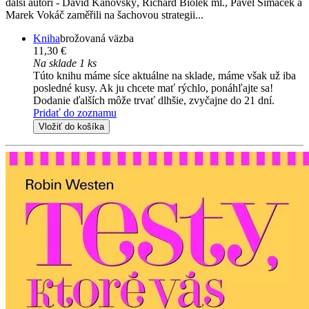
další autoři - David Kaňovský, Richard Biolek ml., Pavel Šimáček a
Marek Vokáč zaměřili na šachovou strategii...
Kniha
brožovaná väzba
11,30 €
Na sklade 1 ks
Túto knihu máme síce aktuálne na sklade, máme však už iba
posledné kusy. Ak ju chcete mať rýchlo, ponáhľajte sa!
Dodanie ďalších môže trvať dlhšie, zvyčajne do 21 dní.
Pridať do zoznamu
Vložiť do košíka