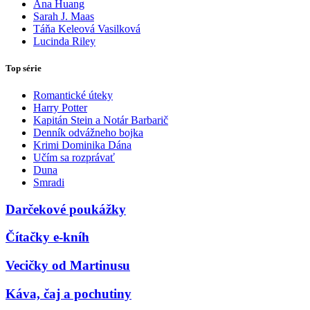
Ana Huang
Sarah J. Maas
Táňa Keleová Vasilková
Lucinda Riley
Top série
Romantické úteky
Harry Potter
Kapitán Stein a Notár Barbarič
Denník odvážneho bojka
Krimi Dominika Dána
Učím sa rozprávať
Duna
Smradi
Darčekové poukážky
Čítačky e-kníh
Vecičky od Martinusu
Káva, čaj a pochutiny