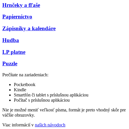
Hrnčeky a fľaše
Papiernictvo
Zápisníky a kalendáre
Hudba
LP platne
Puzzle
Prečítate na zariadeniach:
Pocketbook
Kindle
Smartfón či tablet s príslušnou aplikáciou
Počítač s príslušnou aplikáciou
Nie je možné meniť veľkosť písma, formát je preto vhodný skôr pre
väčšie obrazovky.
Viac informácií v
našich návodoch