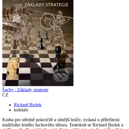
Šachy - Základy strategie
CZ
Richard Biolek
kolektív
Kniha pro středně pokročilé a silnější hráče, vydaná u příležitosti
tradičního letního šachového tábora. Tentokrát se Richard Biolek a