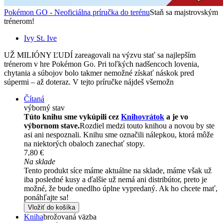
Pokémon GO - Neoficiálna príručka do terénu
Staň sa majstrovským
trénerom!
Ivy St. Ive
UŽ MILIÓNY ĽUDÍ zareagovali na výzvu stať sa najlepším
trénerom v hre Pokémon Go. Pri toľkých nadšencoch lovenia,
chytania a súbojov bolo takmer nemožné získať náskok pred
súpermi – až doteraz. V tejto príručke nájdeš všemožn
Čítaná
výborný stav
Túto knihu sme vykúpili cez
Knihovrátok
a je vo
výbornom stave.
Rozdiel medzi touto knihou a novou by ste
asi ani nespoznali. Knihu sme označili nálepkou, ktorá môže
na niektorých obaloch zanechať stopy.
7,80 €
Na sklade
Tento produkt síce máme aktuálne na sklade, máme však už
iba posledné kusy a ďalšie už nemá ani distribútor, preto je
možné, že bude onedlho úplne vypredaný. Ak ho chcete mať,
ponáhľajte sa!
Vložiť do košíka
Kniha
brožovaná väzba