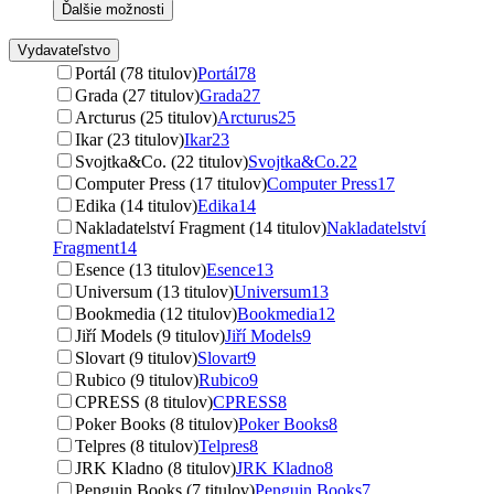
Ďalšie možnosti
Vydavateľstvo
Portál (78 titulov)
Portál
78
Grada (27 titulov)
Grada
27
Arcturus (25 titulov)
Arcturus
25
Ikar (23 titulov)
Ikar
23
Svojtka&Co. (22 titulov)
Svojtka&Co.
22
Computer Press (17 titulov)
Computer Press
17
Edika (14 titulov)
Edika
14
Nakladatelství Fragment (14 titulov)
Nakladatelství
Fragment
14
Esence (13 titulov)
Esence
13
Universum (13 titulov)
Universum
13
Bookmedia (12 titulov)
Bookmedia
12
Jiří Models (9 titulov)
Jiří Models
9
Slovart (9 titulov)
Slovart
9
Rubico (9 titulov)
Rubico
9
CPRESS (8 titulov)
CPRESS
8
Poker Books (8 titulov)
Poker Books
8
Telpres (8 titulov)
Telpres
8
JRK Kladno (8 titulov)
JRK Kladno
8
Penguin Books (7 titulov)
Penguin Books
7