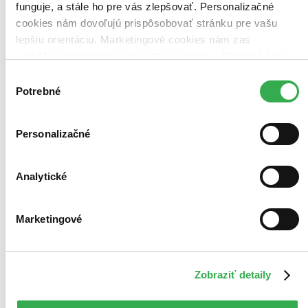
funguje, a stále ho pre vás zlepšovať. Personalizačné
cookies nám dovoľujú prispôsobovať stránku pre vašu
lepšiu orientáciu. Marketingové cookies nám zas
umožňujú zobrazenie relevantnej reklamy. Niektoré údaje
zdieľame aj s tretími stranami. Veľmi by nám pomohlo,
Výber
keby sme mohli používať všetky tieto cookies. Ďakujeme!
Potrebné
súhlasu
Personalizačné
Analytické
Marketingové
Zobraziť detaily