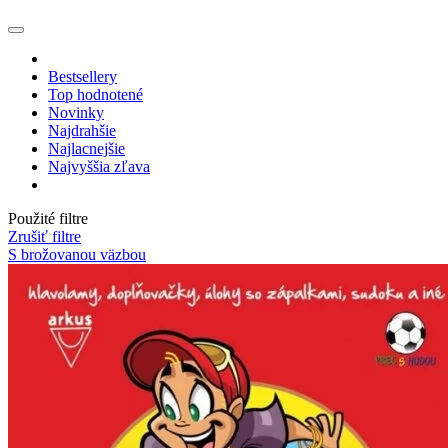
Bestsellery
Top hodnotené
Novinky
Najdrahšie
Najlacnejšie
Najvyššia zľava
Použité filtre
Zrušiť filtre
S brožovanou väzbou