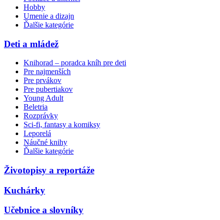
Hobby
Umenie a dizajn
Ďalšie kategórie
Deti a mládež
Knihorad – poradca kníh pre deti
Pre najmenších
Pre prvákov
Pre pubertiakov
Young Adult
Beletria
Rozprávky
Sci-fi, fantasy a komiksy
Leporelá
Náučné knihy
Ďalšie kategórie
Životopisy a reportáže
Kuchárky
Učebnice a slovníky