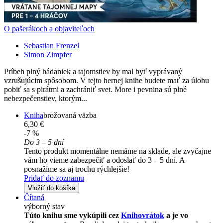
O pašerákoch a objaviteľoch
Sebastian Frenzel
Simon Zimpfer
Príbeh plný hádaniek a tajomstiev by mal byť vyprávaný
vzrušujúcim spôsobom. V tejto hernej knihe budete mať za úlohu
pobiť sa s pirátmi a zachrániť svet. More i pevnina sú plné
nebezpečenstiev, ktorým...
Kniha
brožovaná väzba
6,30 €
-7 %
Do 3 – 5 dní
Tento produkt momentálne nemáme na sklade, ale zvyčajne
vám ho vieme zabezpečiť a odoslať do 3 – 5 dní. A
posnažíme sa aj trochu rýchlejšie!
Pridať do zoznamu
Vložiť do košíka
Čítaná
výborný stav
Túto knihu sme vykúpili cez
Knihovrátok
a je vo