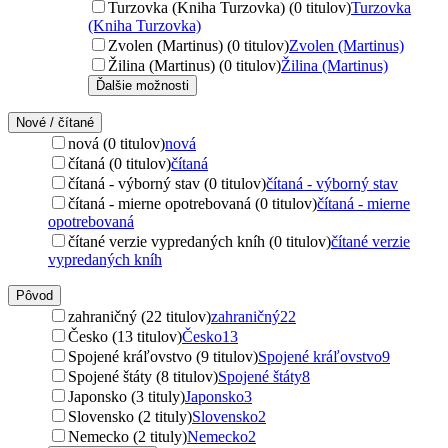
Turzovka (Kniha Turzovka) (0 titulov)
Turzovka
(Kniha Turzovka)
Zvolen (Martinus) (0 titulov)
Zvolen (Martinus)
Žilina (Martinus) (0 titulov)
Žilina (Martinus)
Ďalšie možnosti
Nové / čítané
nová (0 titulov)
nová
čítaná (0 titulov)
čítaná
čítaná - výborný stav (0 titulov)
čítaná - výborný stav
čítaná - mierne opotrebovaná (0 titulov)
čítaná - mierne
opotrebovaná
čítané verzie vypredaných kníh (0 titulov)
čítané verzie
vypredaných kníh
Pôvod
zahraničný (22 titulov)
zahraničný
22
Česko (13 titulov)
Česko
13
Spojené kráľovstvo (9 titulov)
Spojené kráľovstvo
9
Spojené štáty (8 titulov)
Spojené štáty
8
Japonsko (3 tituly)
Japonsko
3
Slovensko (2 tituly)
Slovensko
2
Nemecko (2 tituly)
Nemecko
2