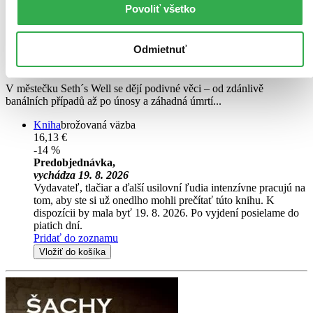
Povoliť všetko
Novinka
Záhady a hlavolamy: Místo činu
CZ
Odmietnuť
Jason Caldecott
V městečku Seth´s Well se dějí podivné věci – od zdánlivě
banálních případů až po únosy a záhadná úmrtí...
Kniha
brožovaná väzba
16,13 €
-14 %
Predobjednávka,
vychádza 19. 8. 2026
Vydavateľ, tlačiar a ďalší usilovní ľudia intenzívne pracujú na
tom, aby ste si už onedlho mohli prečítať túto knihu. K
dispozícii by mala byť 19. 8. 2026. Po vyjdení posielame do
piatich dní.
Pridať do zoznamu
Vložiť do košíka