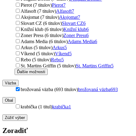
Pierot (7 titulov)
Pierot
7
Alfasoft (7 titulov)
Alfasoft
7
Aksjomat (7 titulov)
Aksjomat
7
Slovart CZ (6 titulov)
Slovart CZ
6
Knižní klub (6 titulov)
Knižní klub
6
Zoner Press (6 titulov)
Zoner Press
6
Adams Media (6 titulov)
Adams Media
6
Arkus (5 titulov)
Arkus
5
Víkend (5 titulov)
Víkend
5
Rebo (5 titulov)
Rebo
5
St. Martins Griffin (5 titulov)
St. Martins Griffin
5
Ďalšie možnosti
Väzba
brožovaná väzba (693 titulov)
brožovaná väzba
693
Obal
krabička (1 titul)
krabička
1
Zúžiť výber
Zoradiť