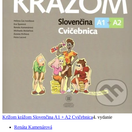
Krížom krážom Slovenčina A1 + A2 Cvičebnica
4. vydanie
Renáta Kamenárová