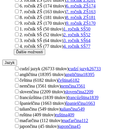
5. ročník ZŠ (201 titulov)
5. ročník ZŠ
201
6. ročník ZŠ (174 titulov)
6. ročník ZŠ
174
7. ročník ZŠ (163 titulov)
7. ročník ZŠ
163
8. ročník ZŠ (181 titulov)
8. ročník ZŠ
181
9. ročník ZŠ (170 titulov)
9. ročník ZŠ
170
1. ročník SŠ (50 titulov)
1. ročník SŠ
50
2. ročník SŠ (52 titulov)
2. ročník SŠ
52
3. ročník SŠ (64 titulov)
3. ročník SŠ
64
4. ročník SŠ (77 titulov)
4. ročník SŠ
77
Ďalšie možnosti
Jazyk
cudzí jazyk (26733 titulov)
cudzí jazyk
26733
angličtina (18395 titulov)
angličtina
18395
čeština (6182 titulov)
čeština
6182
nemčina (3561 titulov)
nemčina
3561
slovenčina (2209 titulov)
slovenčina
2209
francúzština (1839 titulov)
francúzština
1839
španielčina (1663 titulov)
španielčina
1663
taliančina (549 titulov)
taliančina
549
ruština (409 titulov)
ruština
409
maďarčina (112 titulov)
maďarčina
112
japončina (45 titulov)
japončina
45