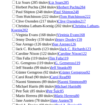
Liz Soars (285 titulov)
Liz Soars
285
Herbert Puchta (284 titulov)
Herbert Puchta
284
Paul Shipton (248 titulov)
Paul Shipton
248
Tom Hutchinson (222 titulov)
Tom Hutchinson
222
Clive Oxenden (217 titulov)
Clive Oxenden
217
Christina Latham-Koenig (202 titulov)
Christina Latham-
Koenig
202
Virginia Evans (168 titulov)
Virginia Evans
168
Jenny Dooley (159 titulov)
Jenny Dooley
159
Sue Arengo (126 titulov)
Sue Arengo
126
Jack C. Richards (123 titulov)
Jack C. Richards
123
Caroline Nixon (122 titulov)
Caroline Nixon
122
Tim Falla (119 titulov)
Tim Falla
119
G. Gerngross (119 titulov)
G. Gerngross
119
Jeff Stranks (99 titulov)
Jeff Stranks
99
Günter Gerngross (92 titulov)
Günter Gerngross
92
Carol Read (90 titulov)
Carol Read
90
Naomi Simmons (89 titulov)
Naomi Simmons
89
Michael Harris (86 titulov)
Michael Harris
86
Petr Šulc (85 titulov)
Petr Šulc
85
Mario Herrera (80 titulov)
Mario Herrera
80
Jane Austen (78 titulov)
Jane Austen
78