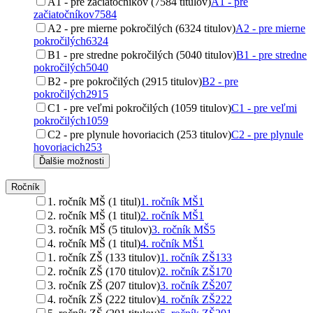
A1 - pre začiatočníkov (7584 titulov)
A1 - pre
začiatočníkov
7584
A2 - pre mierne pokročilých (6324 titulov)
A2 - pre mierne
pokročilých
6324
B1 - pre stredne pokročilých (5040 titulov)
B1 - pre stredne
pokročilých
5040
B2 - pre pokročilých (2915 titulov)
B2 - pre
pokročilých
2915
C1 - pre veľmi pokročilých (1059 titulov)
C1 - pre veľmi
pokročilých
1059
C2 - pre plynule hovoriacich (253 titulov)
C2 - pre plynule
hovoriacich
253
Ďalšie možnosti
Ročník
1. ročník MŠ (1 titul)
1. ročník MŠ
1
2. ročník MŠ (1 titul)
2. ročník MŠ
1
3. ročník MŠ (5 titulov)
3. ročník MŠ
5
4. ročník MŠ (1 titul)
4. ročník MŠ
1
1. ročník ZŠ (133 titulov)
1. ročník ZŠ
133
2. ročník ZŠ (170 titulov)
2. ročník ZŠ
170
3. ročník ZŠ (207 titulov)
3. ročník ZŠ
207
4. ročník ZŠ (222 titulov)
4. ročník ZŠ
222