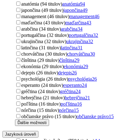
anatómia (94 titulov)
anatómia
94
japončina (49 titulov)
japončina
49
management (46 titulov)
management
46
maďarčina (43 titulov)
maďarčina
43
arabčina (34 titulov)
arabčina
34
portugalčina (32 titulov)
portugalčina
32
ukrajinčina (32 titulov)
ukrajinčina
32
latinčina (31 titulov)
latinčina
31
chorvátčina (30 titulov)
chorvátčina
30
čínština (29 titulov)
čínština
29
ekonómia (29 titulov)
ekonómia
29
dejepis (26 titulov)
dejepis
26
psychológia (26 titulov)
psychológia
26
esperanto (24 titulov)
esperanto
24
gréčtina (24 titulov)
gréčtina
24
hebrejčina (21 titulov)
hebrejčina
21
poľština (16 titulov)
poľština
16
nórčina (15 titulov)
nórčina
15
občianske právo (15 titulov)
občianske právo
15
Ďalšie možnosti
Jazyková úroveň