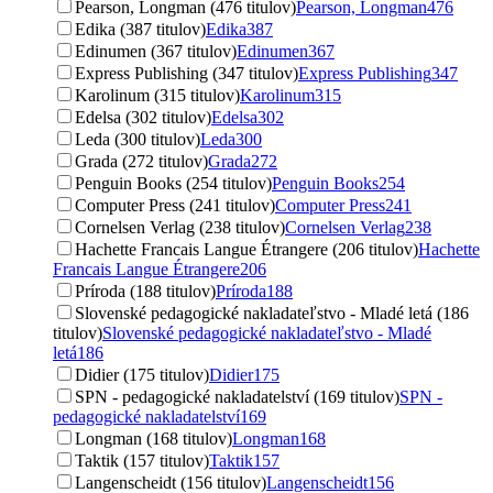
Pearson, Longman (476 titulov)
Pearson, Longman
476
Edika (387 titulov)
Edika
387
Edinumen (367 titulov)
Edinumen
367
Express Publishing (347 titulov)
Express Publishing
347
Karolinum (315 titulov)
Karolinum
315
Edelsa (302 titulov)
Edelsa
302
Leda (300 titulov)
Leda
300
Grada (272 titulov)
Grada
272
Penguin Books (254 titulov)
Penguin Books
254
Computer Press (241 titulov)
Computer Press
241
Cornelsen Verlag (238 titulov)
Cornelsen Verlag
238
Hachette Francais Langue Étrangere (206 titulov)
Hachette
Francais Langue Étrangere
206
Príroda (188 titulov)
Príroda
188
Slovenské pedagogické nakladateľstvo - Mladé letá (186
titulov)
Slovenské pedagogické nakladateľstvo - Mladé
letá
186
Didier (175 titulov)
Didier
175
SPN - pedagogické nakladatelství (169 titulov)
SPN -
pedagogické nakladatelství
169
Longman (168 titulov)
Longman
168
Taktik (157 titulov)
Taktik
157
Langenscheidt (156 titulov)
Langenscheidt
156