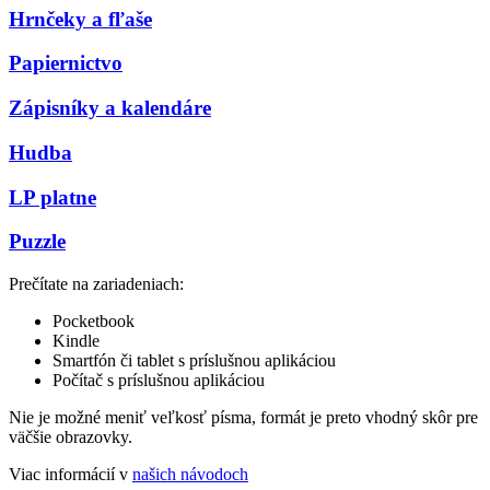
Hrnčeky a fľaše
Papiernictvo
Zápisníky a kalendáre
Hudba
LP platne
Puzzle
Prečítate na zariadeniach:
Pocketbook
Kindle
Smartfón či tablet s príslušnou aplikáciou
Počítač s príslušnou aplikáciou
Nie je možné meniť veľkosť písma, formát je preto vhodný skôr pre
väčšie obrazovky.
Viac informácií v
našich návodoch