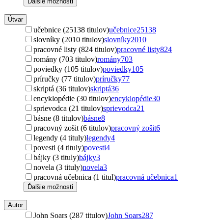
Ďalšie možnosti
Útvar
učebnice (25138 titulov)
učebnice
25138
slovníky (2010 titulov)
slovníky
2010
pracovné listy (824 titulov)
pracovné listy
824
romány (703 titulov)
romány
703
poviedky (105 titulov)
poviedky
105
príručky (77 titulov)
príručky
77
skriptá (36 titulov)
skriptá
36
encyklopédie (30 titulov)
encyklopédie
30
sprievodca (21 titulov)
sprievodca
21
básne (8 titulov)
básne
8
pracovný zošit (6 titulov)
pracovný zošit
6
legendy (4 tituly)
legendy
4
povesti (4 tituly)
povesti
4
bájky (3 tituly)
bájky
3
novela (3 tituly)
novela
3
pracovná učebnica (1 titul)
pracovná učebnica
1
Ďalšie možnosti
Autor
John Soars (287 titulov)
John Soars
287