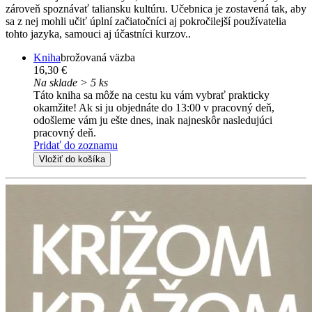
zároveň spoznávať taliansku kultúru. Učebnica je zostavená tak, aby
sa z nej mohli učiť úplní začiatočníci aj pokročilejší používatelia
tohto jazyka, samouci aj účastníci kurzov..
Kniha
brožovaná väzba
16,30 €
Na sklade > 5 ks
Táto kniha sa môže na cestu ku vám vybrať prakticky
okamžite! Ak si ju objednáte do 13:00 v pracovný deň,
odošleme vám ju ešte dnes, inak najneskôr nasledujúci
pracovný deň.
Pridať do zoznamu
Vložiť do košíka