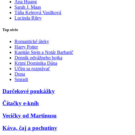
Ana Huang
Sarah J. Maas
Táňa Keleová Vasilková
Lucinda Riley
Top série
Romantické úteky
Harry Potter
Kapitán Stein a Notár Barbarič
Denník odvážneho bojka
Krimi Dominika Dána
Učím sa rozprávať
Duna
Smradi
Darčekové poukážky
Čítačky e-kníh
Vecičky od Martinusu
Káva, čaj a pochutiny