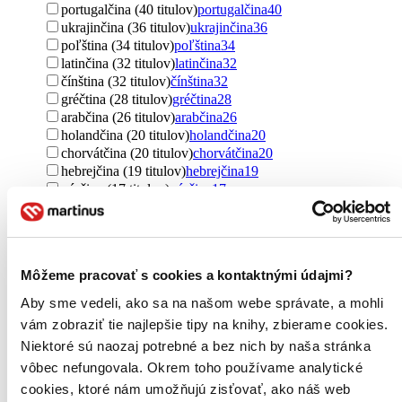
portugalčina (40 titulov)
portugalčina
40
ukrajinčina (36 titulov)
ukrajinčina
36
poľština (34 titulov)
poľština
34
latinčina (32 titulov)
latinčina
32
čínština (32 titulov)
čínština
32
gréčtina (28 titulov)
gréčtina
28
arabčina (26 titulov)
arabčina
26
holandčina (20 titulov)
holandčina
20
chorvátčina (20 titulov)
chorvátčina
20
hebrejčina (19 titulov)
hebrejčina
19
nórčina (17 titulov)
nórčina
17
esperanto (15 titulov)
esperanto
15
turečtina (15 titulov)
turečtina
15
švédčina (14 titulov)
švédčina
14
vietnamčina (14 titulov)
vietnamčina
14
Môžeme pracovať s cookies a kontaktnými údajmi?
fínčina (12 titulov)
fínčina
12
rumunčina (9 titulov)
rumunčina
9
Aby sme vedeli, ako sa na našom webe správate, a mohli
kórejčina (9 titulov)
kórejčina
9
vám zobraziť tie najlepšie tipy na knihy, zbierame cookies.
bulharčina (9 titulov)
bulharčina
9
Niektoré sú naozaj potrebné a bez nich by naša stránka
Ďalšie možnosti
vôbec nefungovala. Okrem toho používame analytické
Téma
cookies, ktoré nám umožňujú zisťovať, ako náš web