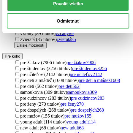
Povoliť všetko
vzťah (97 titulov)
vzťah
97
komplikovaná láska (95 titulov)
komplikovaná láska
95
vzdelávanie (93 titulov)
vzdelávanie
93
Odmietnuť
veda (92 titulov)
veda
92
komunikácia (91 titulov)
komunikácia
91
vzťahy (89 titulov)
vzťahy
89
zvieratá (85 titulov)
zvieratá
85
Ďalšie možnosti
Pre koho
pre žiakov (7906 titulov)
pre žiakov
7906
pre študentov (3256 titulov)
pre študentov
3256
pre učiteľov (2142 titulov)
pre učiteľov
2142
pre deti a mládež (1608 titulov)
pre deti a mládež
1608
pre deti (562 titulov)
pre deti
562
samoukovia (309 titulov)
samoukovia
309
pre cudzincov (283 titulov)
pre cudzincov
283
pre ženy (270 titulov)
pre ženy
270
pre dospelých (268 titulov)
pre dospelých
268
pre mužov (155 titulov)
pre mužov
155
young adult (114 titulov)
young adult
114
new adult (68 titulov)
new adult
68