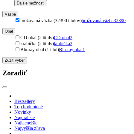
Ďalšie možnosti
Väzba
brožovaná väzba (32390 titulov)
brožovaná väzba
32390
Obal
CD obal (2 tituly)
CD obal
2
krabička (2 tituly)
krabička
2
Blu-ray obal (1 titul)
Blu-ray obal
1
Zúžiť výber
Zoradiť
Bestsellery
Top hodnotené
Novinky
Najdrahšie
Najlacnejšie
Najvyššia zľava