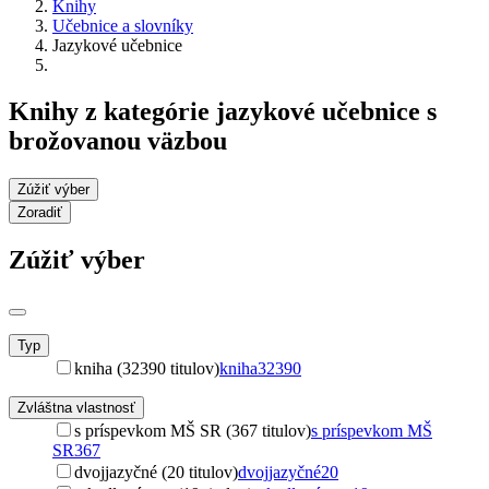
Knihy
Učebnice a slovníky
Jazykové učebnice
Knihy z kategórie jazykové učebnice s
brožovanou väzbou
Zúžiť výber
Zoradiť
Zúžiť výber
Typ
kniha (32390 titulov)
kniha
32390
Zvláštna vlastnosť
s príspevkom MŠ SR (367 titulov)
s príspevkom MŠ
SR
367
dvojjazyčné (20 titulov)
dvojjazyčné
20