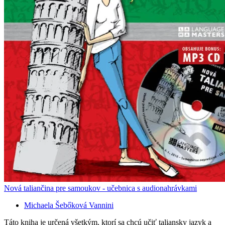
Nová taliančina pre samoukov - učebnica s audionahrávkami
Michaela Šebőková Vannini
Táto kniha je určená všetkým, ktorí sa chcú učiť taliansky jazyk a