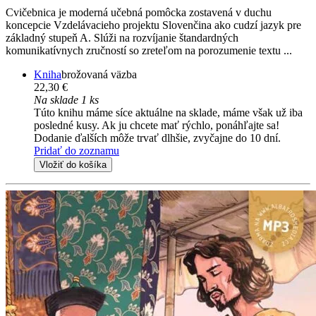
Cvičebnica je moderná učebná pomôcka zostavená v duchu
koncepcie Vzdelávacieho projektu Slovenčina ako cudzí jazyk pre
základný stupeň A. Slúži na rozvíjanie štandardných
komunikatívnych zručností so zreteľom na porozumenie textu ...
Kniha
brožovaná väzba
22,30 €
Na sklade 1 ks
Túto knihu máme síce aktuálne na sklade, máme však už iba
posledné kusy. Ak ju chcete mať rýchlo, ponáhľajte sa!
Dodanie ďalších môže trvať dlhšie, zvyčajne do 10 dní.
Pridať do zoznamu
Vložiť do košíka