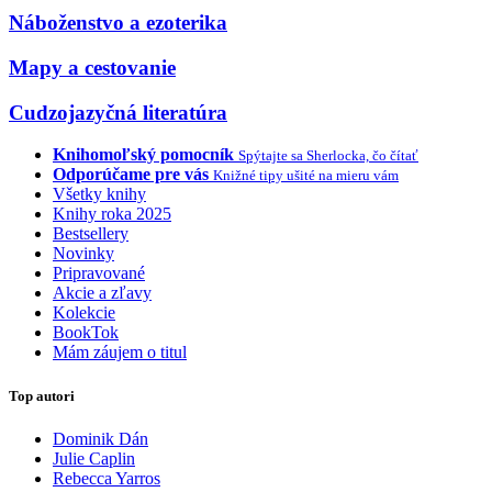
Náboženstvo a ezoterika
Mapy a cestovanie
Cudzojazyčná literatúra
Knihomoľský pomocník
Spýtajte sa Sherlocka, čo čítať
Odporúčame pre vás
Knižné tipy ušité na mieru vám
Všetky knihy
Knihy roka 2025
Bestsellery
Novinky
Pripravované
Akcie a zľavy
Kolekcie
BookTok
Mám záujem o titul
Top autori
Dominik Dán
Julie Caplin
Rebecca Yarros