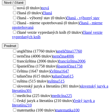
Nové / čítané
nová (0 titulov)
nová
čítaná (0 titulov)
čítaná
čítaná - výborný stav (0 titulov)
čítaná - výborný stav
čítaná - mierne opotrebovaná (0 titulov)
čítaná - mierne
opotrebovaná
čítané verzie vypredaných kníh (0 titulov)
čítané verzie
vypredaných kníh
Predmet
angličtina (17760 titulov)
angličtina
17760
nemčina (4006 titulov)
nemčina
4006
francúzština (2006 titulov)
francúzština
2006
španielčina (1758 titulov)
španielčina
1758
čeština (1647 titulov)
čeština
1647
taliančina (615 titulov)
taliančina
615
ruština (515 titulov)
ruština
515
slovenský jazyk a literatúra (301 titulov)
slovenský jazyk a
literatúra
301
medicína (225 titulov)
medicína
225
český jazyk a literatúra (210 titulov)
český jazyk a
literatúra
210
matematika (100 titulov)
matematika
100