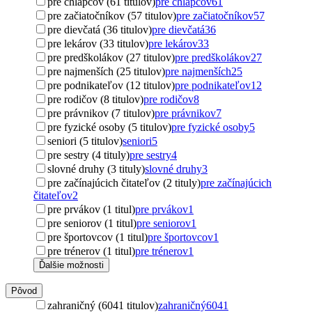
pre chlapcov (61 titulov)
pre chlapcov
61
pre začiatočníkov (57 titulov)
pre začiatočníkov
57
pre dievčatá (36 titulov)
pre dievčatá
36
pre lekárov (33 titulov)
pre lekárov
33
pre predškolákov (27 titulov)
pre predškolákov
27
pre najmenších (25 titulov)
pre najmenších
25
pre podnikateľov (12 titulov)
pre podnikateľov
12
pre rodičov (8 titulov)
pre rodičov
8
pre právnikov (7 titulov)
pre právnikov
7
pre fyzické osoby (5 titulov)
pre fyzické osoby
5
seniori (5 titulov)
seniori
5
pre sestry (4 tituly)
pre sestry
4
slovné druhy (3 tituly)
slovné druhy
3
pre začínajúcich čitateľov (2 tituly)
pre začínajúcich
čitateľov
2
pre prvákov (1 titul)
pre prvákov
1
pre seniorov (1 titul)
pre seniorov
1
pre športovcov (1 titul)
pre športovcov
1
pre trénerov (1 titul)
pre trénerov
1
Ďalšie možnosti
Pôvod
zahraničný (6041 titulov)
zahraničný
6041