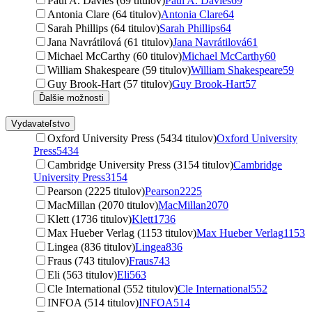
Paul A. Davies (69 titulov)
Paul A. Davies
69
Antonia Clare (64 titulov)
Antonia Clare
64
Sarah Phillips (64 titulov)
Sarah Phillips
64
Jana Navrátilová (61 titulov)
Jana Navrátilová
61
Michael McCarthy (60 titulov)
Michael McCarthy
60
William Shakespeare (59 titulov)
William Shakespeare
59
Guy Brook-Hart (57 titulov)
Guy Brook-Hart
57
Ďalšie možnosti
Vydavateľstvo
Oxford University Press (5434 titulov)
Oxford University
Press
5434
Cambridge University Press (3154 titulov)
Cambridge
University Press
3154
Pearson (2225 titulov)
Pearson
2225
MacMillan (2070 titulov)
MacMillan
2070
Klett (1736 titulov)
Klett
1736
Max Hueber Verlag (1153 titulov)
Max Hueber Verlag
1153
Lingea (836 titulov)
Lingea
836
Fraus (743 titulov)
Fraus
743
Eli (563 titulov)
Eli
563
Cle International (552 titulov)
Cle International
552
INFOA (514 titulov)
INFOA
514