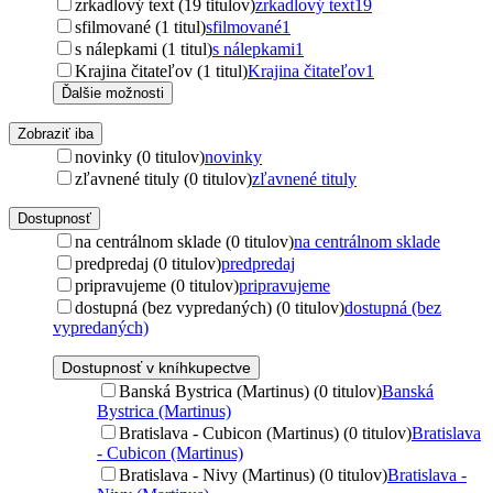
zrkadlový text (19 titulov)
zrkadlový text
19
sfilmované (1 titul)
sfilmované
1
s nálepkami (1 titul)
s nálepkami
1
Krajina čitateľov (1 titul)
Krajina čitateľov
1
Ďalšie možnosti
Zobraziť iba
novinky (0 titulov)
novinky
zľavnené tituly (0 titulov)
zľavnené tituly
Dostupnosť
na centrálnom sklade (0 titulov)
na centrálnom sklade
predpredaj (0 titulov)
predpredaj
pripravujeme (0 titulov)
pripravujeme
dostupná (bez vypredaných) (0 titulov)
dostupná (bez
vypredaných)
Dostupnosť v kníhkupectve
Banská Bystrica (Martinus) (0 titulov)
Banská
Bystrica (Martinus)
Bratislava - Cubicon (Martinus) (0 titulov)
Bratislava
- Cubicon (Martinus)
Bratislava - Nivy (Martinus) (0 titulov)
Bratislava -