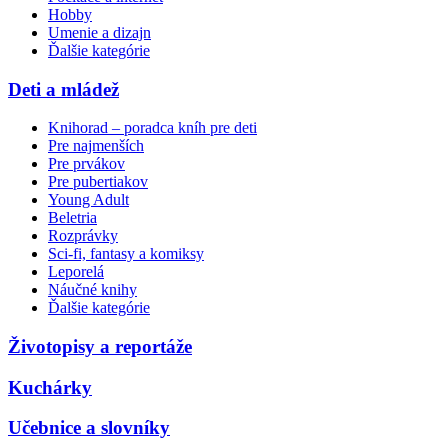
Hobby
Umenie a dizajn
Ďalšie kategórie
Deti a mládež
Knihorad – poradca kníh pre deti
Pre najmenších
Pre prvákov
Pre pubertiakov
Young Adult
Beletria
Rozprávky
Sci-fi, fantasy a komiksy
Leporelá
Náučné knihy
Ďalšie kategórie
Životopisy a reportáže
Kuchárky
Učebnice a slovníky