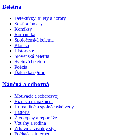
Beletria
Detektívky, trilery a horory
Sci-fi a fantasy
Komiksy
Romantika
Spoločenská beletria
Klasika
Historické
Slovenská beletria
Svetová beletria
Poézia
Ďalšie kategórie
Náučná a odborná
Motivácia a sebarozvoj
Biznis a manažment
Humanitné a spoločenské vedy
História
Životopisy a reportáže
Vzťahy a rodina
Zdravie a životný štýl
Počítače a internet