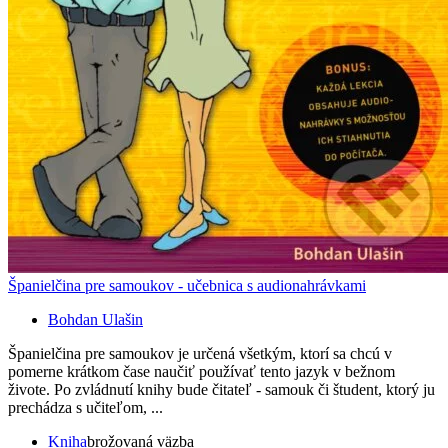
Španielčina pre samoukov - učebnica s audionahrávkami
Bohdan Ulašin
Španielčina pre samoukov je určená všetkým, ktorí sa chcú v
pomerne krátkom čase naučiť používať tento jazyk v bežnom
živote. Po zvládnutí knihy bude čitateľ - samouk či študent, ktorý ju
prechádza s učiteľom, ...
Kniha
brožovaná väzba