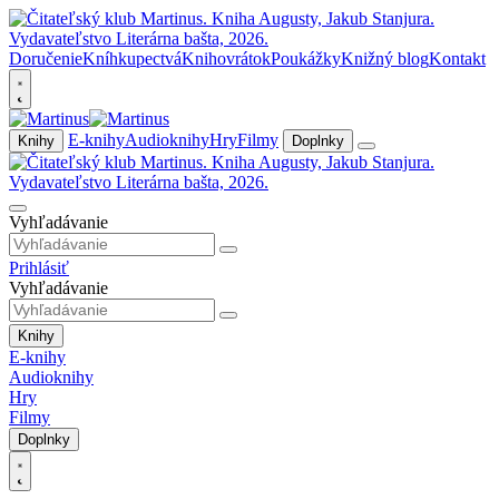
Doručenie
Kníhkupectvá
Knihovrátok
Poukážky
Knižný blog
Kontakt
E-knihy
Audioknihy
Hry
Filmy
Knihy
Doplnky
Vyhľadávanie
Prihlásiť
Vyhľadávanie
Knihy
E-knihy
Audioknihy
Hry
Filmy
Doplnky