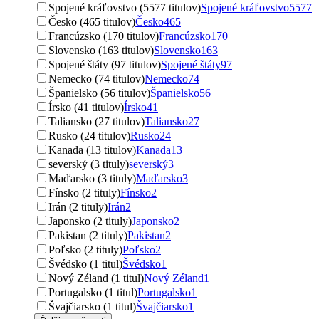
Spojené kráľovstvo (5577 titulov)
Spojené kráľovstvo
5577
Česko (465 titulov)
Česko
465
Francúzsko (170 titulov)
Francúzsko
170
Slovensko (163 titulov)
Slovensko
163
Spojené štáty (97 titulov)
Spojené štáty
97
Nemecko (74 titulov)
Nemecko
74
Španielsko (56 titulov)
Španielsko
56
Írsko (41 titulov)
Írsko
41
Taliansko (27 titulov)
Taliansko
27
Rusko (24 titulov)
Rusko
24
Kanada (13 titulov)
Kanada
13
severský (3 tituly)
severský
3
Maďarsko (3 tituly)
Maďarsko
3
Fínsko (2 tituly)
Fínsko
2
Irán (2 tituly)
Irán
2
Japonsko (2 tituly)
Japonsko
2
Pakistan (2 tituly)
Pakistan
2
Poľsko (2 tituly)
Poľsko
2
Švédsko (1 titul)
Švédsko
1
Nový Zéland (1 titul)
Nový Zéland
1
Portugalsko (1 titul)
Portugalsko
1
Švajčiarsko (1 titul)
Švajčiarsko
1