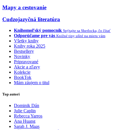
Mapy a cestovanie
Cudzojazyčná literatúra
Knihomoľský pomocník
Spýtajte sa Sherlocka, čo čítať
Odporúčame pre vás
Knižné tipy ušité na mieru vám
Všetky knihy
Knihy roka 2025
Bestsellery
Novinky
Pripravované
Akcie a zľavy
Kolekcie
BookTok
Mám záujem o titul
Top autori
Dominik Dán
Julie Caplin
Rebecca Yarros
Ana Huang
Sarah J. Maas