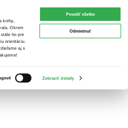
Povoliť všetko
a knihy,
ovala. Okrem
Odmietnuť
stále ho pre
u orientáciu.
dieľame aj s
Ďakujeme!
ngové
Zobraziť detaily