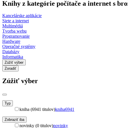
Knihy z kategórie počítače a internet s b
Kancelárske aplikácie
Siete a internet
Multimédiá
Tvorba webu
Programovanie
Hardware
Operačné systémy
Databázy
Informatika
Zúžiť výber
Zoradiť
Zúžiť výber
Typ
kniha (6941 titulov)
kniha
6941
Zobraziť iba
novinky (0 titulov)
novinky