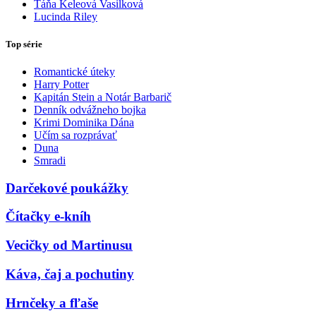
Táňa Keleová Vasilková
Lucinda Riley
Top série
Romantické úteky
Harry Potter
Kapitán Stein a Notár Barbarič
Denník odvážneho bojka
Krimi Dominika Dána
Učím sa rozprávať
Duna
Smradi
Darčekové poukážky
Čítačky e-kníh
Vecičky od Martinusu
Káva, čaj a pochutiny
Hrnčeky a fľaše