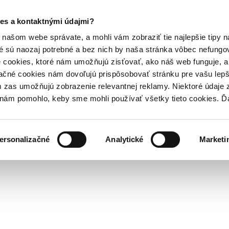
es a kontaktnými údajmi?
našom webe správate, a mohli vám zobraziť tie najlepšie tipy n
é sú naozaj potrebné a bez nich by naša stránka vôbec nefung
 cookies, ktoré nám umožňujú zisťovať, ako náš web funguje, a 
ačné cookies nám dovoľujú prispôsobovať stránku pre vašu lepši
zas umožňujú zobrazenie relevantnej reklamy. Niektoré údaje z
y nám pomohlo, keby sme mohli používať všetky tieto cookies. 
ersonalizačné
Analytické
Marketi