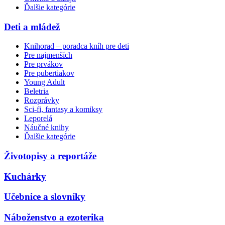
Ďalšie kategórie
Deti a mládež
Knihorad – poradca kníh pre deti
Pre najmenších
Pre prvákov
Pre pubertiakov
Young Adult
Beletria
Rozprávky
Sci-fi, fantasy a komiksy
Leporelá
Náučné knihy
Ďalšie kategórie
Životopisy a reportáže
Kuchárky
Učebnice a slovníky
Náboženstvo a ezoterika