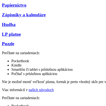
Papiernictvo
Zápisníky a kalendáre
Hudba
LP platne
Puzzle
Prečítate na zariadeniach:
Pocketbook
Kindle
Smartfón či tablet s príslušnou aplikáciou
Počítač s príslušnou aplikáciou
Nie je možné meniť veľkosť písma, formát je preto vhodný skôr pre 
Viac informácií v
našich návodoch
Prečítate na zariadeniach:
Pocketbook