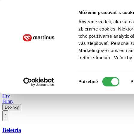
Doručenie
Kníhkupectvá
Knihovrátok
Poukážky
Knižný blog
Kontakt
Môžeme pracovať s cooki
Aby sme vedeli, ako sa na 
zbierame cookies. Niektor
E-knihy
Audioknihy
Hry
Filmy
Knihy
Doplnky
toho používame analytické
vás zlepšovať. Personaliz
Vyhľadávanie
Marketingové cookies nám 
tretími stranami. Veľmi b
Prihlásiť
Vyhľadávanie
Výber
Knihy
Potrebné
P
súhlasu
E-knihy
Audioknihy
Hry
Filmy
Doplnky
Beletria