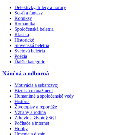
Detektívky, trilery a horory
Sci-fi a fantasy
Komiksy
Romantika
Spoločenská beletria
Klasika
Historické
Slovenská beletria
Svetová beletria
Poézia
Ďalšie kategórie
Náučná a odborná
Motivácia a sebarozvoj
Biznis a manažment
Humanitné a spoločenské vedy
História
Životopisy a reportáže
Vzťahy a rodina
Zdravie a životný štýl
Počítače a internet
Hobby
Umenie a dizajn