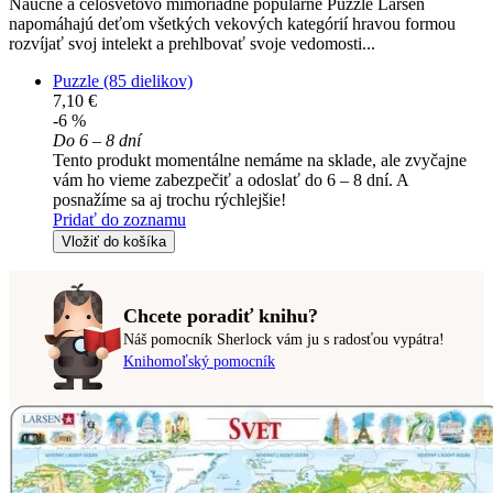
Náučné a celosvetovo mimoriadne populárne Puzzle Larsen
napomáhajú deťom všetkých vekových kategórií hravou formou
rozvíjať svoj intelekt a prehlbovať svoje vedomosti...
Puzzle (85 dielikov)
7,10 €
-6 %
Do 6 – 8 dní
Tento produkt momentálne nemáme na sklade, ale zvyčajne
vám ho vieme zabezpečiť a odoslať do 6 – 8 dní. A
posnažíme sa aj trochu rýchlejšie!
Pridať do zoznamu
Vložiť do košíka
Chcete poradiť knihu?
Náš pomocník Sherlock vám ju s radosťou vypátra!
Knihomoľský pomocník