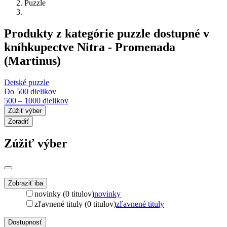
Puzzle
Produkty z kategórie puzzle dostupné v
kníhkupectve Nitra - Promenada
(Martinus)
Detské puzzle
Do 500 dielikov
500 – 1000 dielikov
Zúžiť výber
Zoradiť
Zúžiť výber
Zobraziť iba
novinky (0 titulov)
novinky
zľavnené tituly (0 titulov)
zľavnené tituly
Dostupnosť