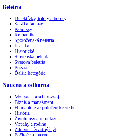
Beletria
Detektívky, trilery a horory
Sci-fi a fantasy
Komiksy
Romantika
Spoločenská beletria
Klasika
Historické
Slovenská beletria
Svetová beletria
Poézia
Ďalšie kategórie
Náučná a odborná
Motivácia a sebarozvoj
Biznis a manažment
Humanitné a spoločenské vedy
História
Životopisy a reportáže
Vzťahy a rodina
Zdravie a životný štýl
Počítače a internet