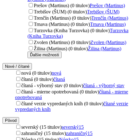
Prešov (Martinus) (0 titulov)
Prešov (Martinus)
Trebišov (ŠUM) (0 titulov)
Trebišov (ŠUM)
Trenčín (Martinus) (0 titulov)
Trenčín (Martinus)
Trnava (Martinus) (0 titulov)
Trnava (Martinus)
Turzovka (Kniha Turzovka) (0 titulov)
Turzovka
(Kniha Turzovka)
Zvolen (Martinus) (0 titulov)
Zvolen (Martinus)
Žilina (Martinus) (0 titulov)
Žilina (Martinus)
Ďalšie možnosti
Nové / čítané
nová (0 titulov)
nová
čítaná (0 titulov)
čítaná
čítaná - výborný stav (0 titulov)
čítaná - výborný stav
čítaná - mierne opotrebovaná (0 titulov)
čítaná - mierne
opotrebovaná
čítané verzie vypredaných kníh (0 titulov)
čítané verzie
vypredaných kníh
Pôvod
severský (15 titulov)
severský
15
zahraničný (15 titulov)
zahraničný
15
Nórsko (15 titulov)
Nórsko
15