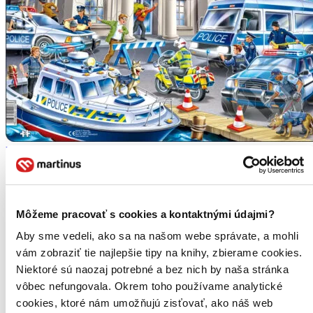
Polícia (US32)
Náučné a celosvetovo mimoriadne populárne Puzzle Larsen
napomáhajú deťom všetkých vekových kategórií hravou formou
rozvíjať svoj intelekt a prehlbovať svoje vedomosti...
Môžeme pracovať s cookies a kontaktnými údajmi?
Puzzle (43 dielikov)
Aby sme vedeli, ako sa na našom webe správate, a mohli
7,10 €
-6 %
vám zobraziť tie najlepšie tipy na knihy, zbierame cookies.
Do 6 – 8 dní
Niektoré sú naozaj potrebné a bez nich by naša stránka
Tento produkt momentálne nemáme na sklade, ale zvyčajne
vôbec nefungovala. Okrem toho používame analytické
vám ho vieme zabezpečiť a odoslať do 6 – 8 dní. A
posnažíme sa aj trochu rýchlejšie!
cookies, ktoré nám umožňujú zisťovať, ako náš web
Pridať do zoznamu