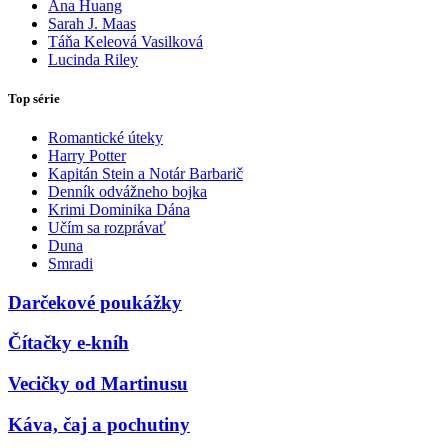
Ana Huang
Sarah J. Maas
Táňa Keleová Vasilková
Lucinda Riley
Top série
Romantické úteky
Harry Potter
Kapitán Stein a Notár Barbarič
Denník odvážneho bojka
Krimi Dominika Dána
Učím sa rozprávať
Duna
Smradi
Darčekové poukážky
Čítačky e-kníh
Vecičky od Martinusu
Káva, čaj a pochutiny