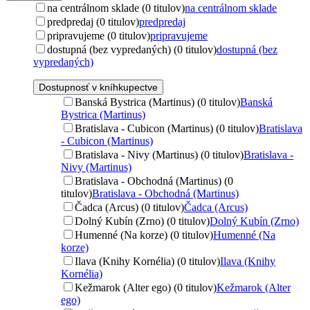
na centrálnom sklade (0 titulov)
na centrálnom sklade
predpredaj (0 titulov)
predpredaj
pripravujeme (0 titulov)
pripravujeme
dostupná (bez vypredaných) (0 titulov)
dostupná (bez
vypredaných)
Dostupnosť v kníhkupectve
Banská Bystrica (Martinus) (0 titulov)
Banská
Bystrica (Martinus)
Bratislava - Cubicon (Martinus) (0 titulov)
Bratislava
- Cubicon (Martinus)
Bratislava - Nivy (Martinus) (0 titulov)
Bratislava -
Nivy (Martinus)
Bratislava - Obchodná (Martinus) (0
titulov)
Bratislava - Obchodná (Martinus)
Čadca (Arcus) (0 titulov)
Čadca (Arcus)
Dolný Kubín (Zrno) (0 titulov)
Dolný Kubín (Zrno)
Humenné (Na korze) (0 titulov)
Humenné (Na
korze)
Ilava (Knihy Kornélia) (0 titulov)
Ilava (Knihy
Kornélia)
Kežmarok (Alter ego) (0 titulov)
Kežmarok (Alter
ego)