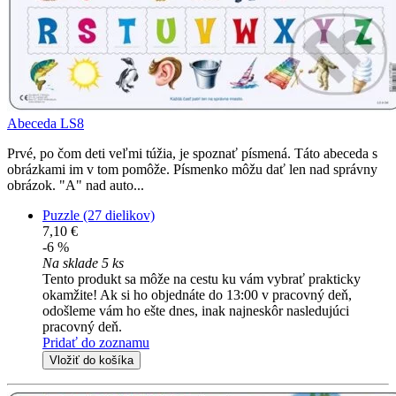
Abeceda LS8
Prvé, po čom deti veľmi túžia, je spoznať písmená. Táto abeceda s
obrázkami im v tom pomôže. Písmenko môžu dať len nad správny
obrázok. "A" nad auto...
Puzzle (27 dielikov)
7,10 €
-6 %
Na sklade 5 ks
Tento produkt sa môže na cestu ku vám vybrať prakticky
okamžite! Ak si ho objednáte do 13:00 v pracovný deň,
odošleme vám ho ešte dnes, inak najneskôr nasledujúci
pracovný deň.
Pridať do zoznamu
Vložiť do košíka