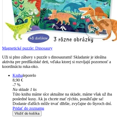
Magnetické puzzle: Dinosaury
Uži si plno zábavy s puzzle s dinosaurami! Skladanie je ideálna
aktivita pre predškolské deti, vďaka ktorej si rozvíjajú pozornosť a
koordináciu ruka-oko.
Kniha
leporelo
8,90 €
-7 %
Na sklade 1 ks
Túto knihu máme síce aktuálne na sklade, máme však už iba
posledné kusy. Ak ju chcete mať rýchlo, ponáhľajte sa!
Dodanie ďalších môže trvať dlhšie, zvyčajne do štyroch dní.
Pridať do zoznamu
Vložiť do košíka