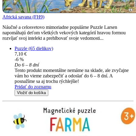
Africká savana (FH9)
Náučné a celosvetovo mimoriadne populárne Puzzle Larsen
napomáhajú deťom všetkých vekových kategórií hravou formou
rozvíjať svoj intelekt a prehlbovať svoje vedomosti...
Puzzle (65 dielikov)
7,10 €
-6 %
Do 6 – 8 dní
Tento produkt momentálne nemáme na sklade, ale zvyčajne
vám ho vieme zabezpečiť a odoslať do 6 – 8 dní. A
posnažíme sa aj trochu rýchlejšie!
Pridať do zoznamu
Vložiť do košíka