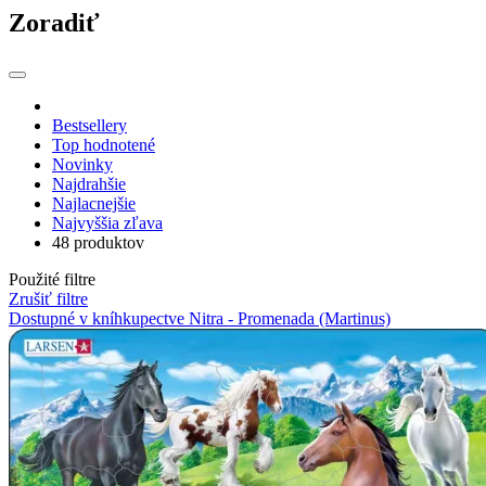
Zoradiť
Bestsellery
Top hodnotené
Novinky
Najdrahšie
Najlacnejšie
Najvyššia zľava
48 produktov
Použité filtre
Zrušiť filtre
Dostupné v kníhkupectve Nitra - Promenada (Martinus)