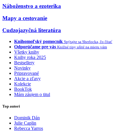
Náboženstvo a ezoterika
Mapy a cestovanie
Cudzojazyčná literatúra
Knihomoľský pomocník
Spýtajte sa Sherlocka, čo čítať
Odporúčame pre vás
Knižné tipy ušité na mieru vám
Všetky knihy
Knihy roka 2025
Bestsellery
Novinky
Pripravované
Akcie a zľavy
Kolekcie
BookTok
Mám záujem o titul
Top autori
Dominik Dán
Julie Caplin
Rebecca Yarros