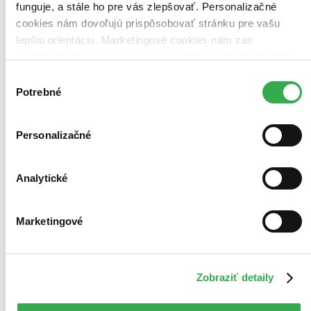
funguje, a stále ho pre vás zlepšovať. Personalizačné
Vložiť do košíka
cookies nám dovoľujú prispôsobovať stránku pre vašu
lepšiu orientáciu. Marketingové cookies nám zas
umožňujú zobrazenie relevantnej reklamy. Niektoré údaje
zdieľame aj s tretími stranami. Veľmi by nám pomohlo,
Výber
keby sme mohli používať všetky tieto cookies. Ďakujeme!
Potrebné
súhlasu
Personalizačné
Analytické
Marketingové
Zobraziť detaily