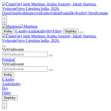
Doručenie
Kníhkupectvá
Knihovrátok
Poukážky
Knižný blog
Kontakt
E-knihy
Audioknihy
Hry
Filmy
Knihy
Doplnky
Vyhľadávanie
Prihlásiť
Vyhľadávanie
Knihy
E-knihy
Audioknihy
Hry
Filmy
Doplnky