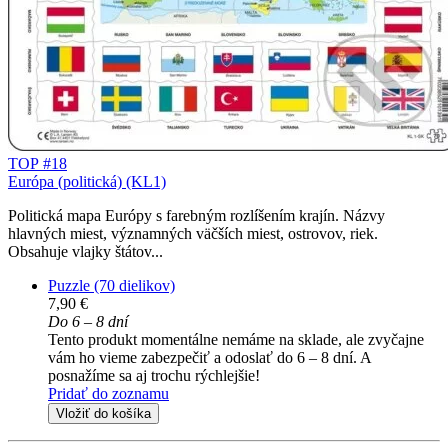
TOP #18
Európa (politická) (KL1)
Politická mapa Európy s farebným rozlíšením krajín. Názvy
hlavných miest, významných väčších miest, ostrovov, riek.
Obsahuje vlajky štátov...
Puzzle (70 dielikov)
7,90 €
Do 6 – 8 dní
Tento produkt momentálne nemáme na sklade, ale zvyčajne
vám ho vieme zabezpečiť a odoslať do 6 – 8 dní. A
posnažíme sa aj trochu rýchlejšie!
Pridať do zoznamu
Vložiť do košíka