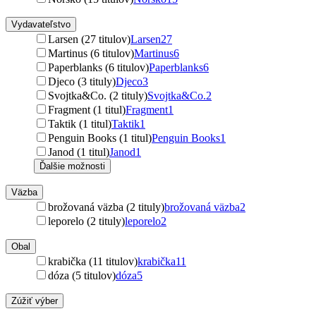
Vydavateľstvo
Larsen (27 titulov)
Larsen
27
Martinus (6 titulov)
Martinus
6
Paperblanks (6 titulov)
Paperblanks
6
Djeco (3 tituly)
Djeco
3
Svojtka&Co. (2 tituly)
Svojtka&Co.
2
Fragment (1 titul)
Fragment
1
Taktik (1 titul)
Taktik
1
Penguin Books (1 titul)
Penguin Books
1
Janod (1 titul)
Janod
1
Ďalšie možnosti
Väzba
brožovaná väzba (2 tituly)
brožovaná väzba
2
leporelo (2 tituly)
leporelo
2
Obal
krabička (11 titulov)
krabička
11
dóza (5 titulov)
dóza
5
Zúžiť výber