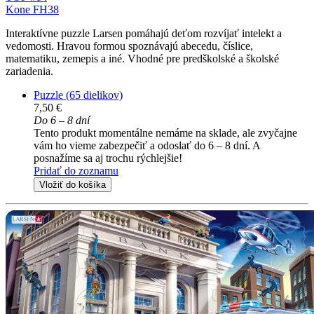
Kone FH38
Interaktívne puzzle Larsen pomáhajú deťom rozvíjať intelekt a
vedomosti. Hravou formou spoznávajú abecedu, číslice,
matematiku, zemepis a iné. Vhodné pre predškolské a školské
zariadenia.
Puzzle (65 dielikov)
7,50 €
Do 6 – 8 dní
Tento produkt momentálne nemáme na sklade, ale zvyčajne
vám ho vieme zabezpečiť a odoslať do 6 – 8 dní. A
posnažíme sa aj trochu rýchlejšie!
Pridať do zoznamu
Vložiť do košíka