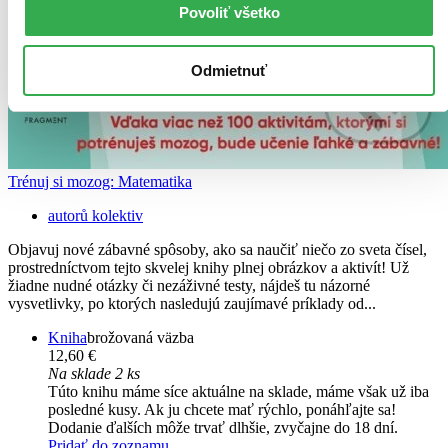
Povoliť všetko
Odmietnuť
Trénuj si mozog: Matematika
autorů kolektiv
Objavuj nové zábavné spôsoby, ako sa naučiť niečo zo sveta čísel,
prostredníctvom tejto skvelej knihy plnej obrázkov a aktivít! Už
žiadne nudné otázky či nezáživné testy, nájdeš tu názorné
vysvetlivky, po ktorých nasledujú zaujímavé príklady od...
Kniha
brožovaná väzba
12,60 €
Na sklade 2 ks
Túto knihu máme síce aktuálne na sklade, máme však už iba
posledné kusy. Ak ju chcete mať rýchlo, ponáhľajte sa!
Dodanie ďalších môže trvať dlhšie, zvyčajne do 18 dní.
Pridať do zoznamu