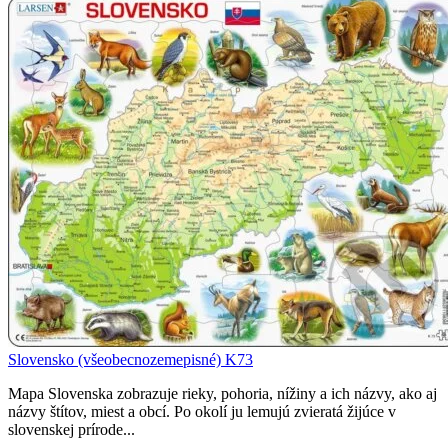
Slovensko (všeobecnozemepisné) K73
Mapa Slovenska zobrazuje rieky, pohoria, nížiny a ich názvy, ako aj
názvy štítov, miest a obcí. Po okolí ju lemujú zvieratá žijúce v
slovenskej prírode...