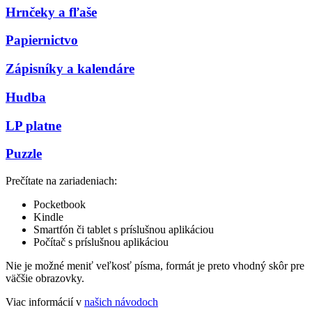
Hrnčeky a fľaše
Papiernictvo
Zápisníky a kalendáre
Hudba
LP platne
Puzzle
Prečítate na zariadeniach:
Pocketbook
Kindle
Smartfón či tablet s príslušnou aplikáciou
Počítač s príslušnou aplikáciou
Nie je možné meniť veľkosť písma, formát je preto vhodný skôr pre
väčšie obrazovky.
Viac informácií v
našich návodoch