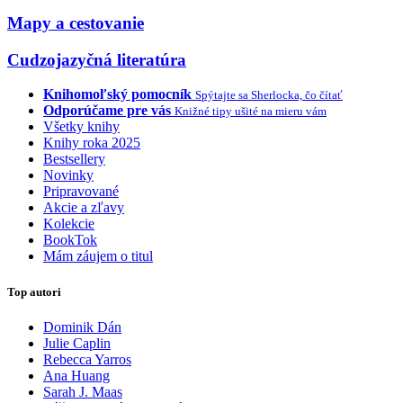
Mapy a cestovanie
Cudzojazyčná literatúra
Knihomoľský pomocník
Spýtajte sa Sherlocka, čo čítať
Odporúčame pre vás
Knižné tipy ušité na mieru vám
Všetky knihy
Knihy roka 2025
Bestsellery
Novinky
Pripravované
Akcie a zľavy
Kolekcie
BookTok
Mám záujem o titul
Top autori
Dominik Dán
Julie Caplin
Rebecca Yarros
Ana Huang
Sarah J. Maas