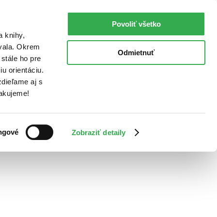
Povoliť všetko
a knihy,
ovala. Okrem
Odmietnuť
stále ho pre
u orientáciu.
dieľame aj s
Ďakujeme!
ngové
Zobraziť detaily