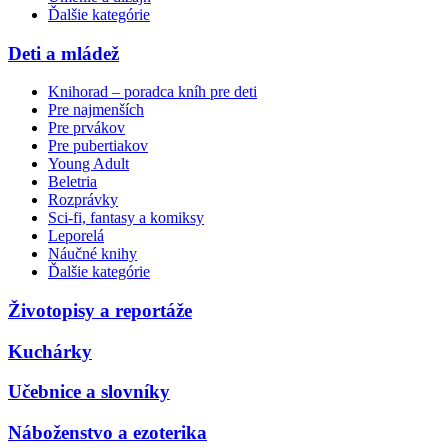
Ďalšie kategórie
Deti a mládež
Knihorad – poradca kníh pre deti
Pre najmenších
Pre prvákov
Pre pubertiakov
Young Adult
Beletria
Rozprávky
Sci-fi, fantasy a komiksy
Leporelá
Náučné knihy
Ďalšie kategórie
Životopisy a reportáže
Kuchárky
Učebnice a slovníky
Náboženstvo a ezoterika