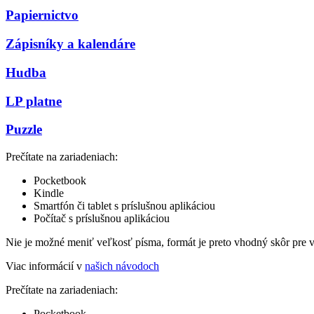
Papiernictvo
Zápisníky a kalendáre
Hudba
LP platne
Puzzle
Prečítate na zariadeniach:
Pocketbook
Kindle
Smartfón či tablet s príslušnou aplikáciou
Počítač s príslušnou aplikáciou
Nie je možné meniť veľkosť písma, formát je preto vhodný skôr pre 
Viac informácií v
našich návodoch
Prečítate na zariadeniach:
Pocketbook