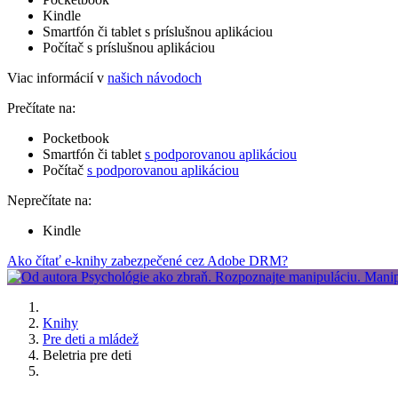
Kindle
Smartfón či tablet s príslušnou aplikáciou
Počítač s príslušnou aplikáciou
Viac informácií v
našich návodoch
Prečítate na:
Pocketbook
Smartfón či tablet
s podporovanou aplikáciou
Počítač
s podporovanou aplikáciou
Neprečítate na:
Kindle
Ako čítať e-knihy zabezpečené cez Adobe DRM?
Knihy
Pre deti a mládež
Beletria pre deti