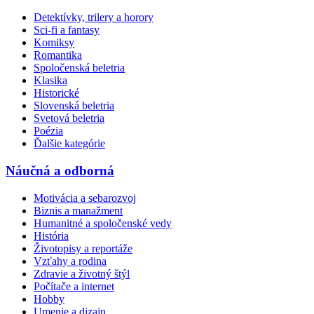
Detektívky, trilery a horory
Sci-fi a fantasy
Komiksy
Romantika
Spoločenská beletria
Klasika
Historické
Slovenská beletria
Svetová beletria
Poézia
Ďalšie kategórie
Náučná a odborná
Motivácia a sebarozvoj
Biznis a manažment
Humanitné a spoločenské vedy
História
Životopisy a reportáže
Vzťahy a rodina
Zdravie a životný štýl
Počítače a internet
Hobby
Umenie a dizajn