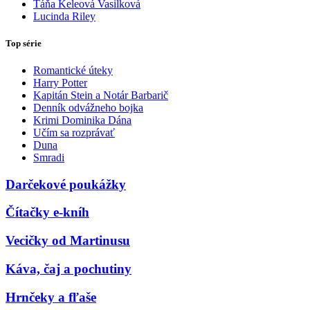
Táňa Keleová Vasilková
Lucinda Riley
Top série
Romantické úteky
Harry Potter
Kapitán Stein a Notár Barbarič
Denník odvážneho bojka
Krimi Dominika Dána
Učím sa rozprávať
Duna
Smradi
Darčekové poukážky
Čítačky e-kníh
Vecičky od Martinusu
Káva, čaj a pochutiny
Hrnčeky a fľaše