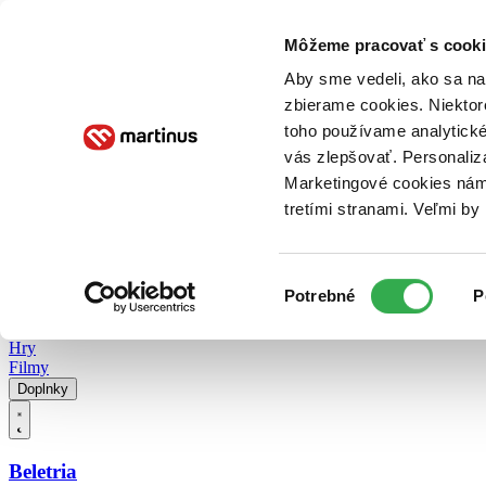
Doručenie
Kníhkupectvá
Knihovrátok
Poukážky
Knižný blog
Kontakt
Môžeme pracovať s cooki
Aby sme vedeli, ako sa na 
zbierame cookies. Niektor
E-knihy
Audioknihy
Hry
Filmy
Knihy
Doplnky
toho používame analytické
vás zlepšovať. Personaliz
Vyhľadávanie
Marketingové cookies nám 
tretími stranami. Veľmi b
Prihlásiť
Vyhľadávanie
Výber
Knihy
Potrebné
P
súhlasu
E-knihy
Audioknihy
Hry
Filmy
Doplnky
Beletria