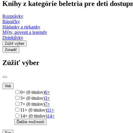
Knihy z kategórie beletria pre deti dostu
Rozprávky
Básničky
Hádanky a riekanky
Mýty, povesti a legendy
Detektívky
Zúžiť výber
Zoradiť
Zúžiť výber
Vek
0+ (0 titulov)
0+
3+ (0 titulov)
3+
7+ (0 titulov)
7+
11+ (0 titulov)
11+
14+ (0 titulov)
14+
Ďalšie možnosti
Typ