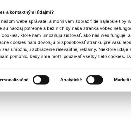
es a kontaktnými údajmi?
našom webe správate, a mohli vám zobraziť tie najlepšie tipy n
é sú naozaj potrebné a bez nich by naša stránka vôbec nefung
 cookies, ktoré nám umožňujú zisťovať, ako náš web funguje, a 
ačné cookies nám dovoľujú prispôsobovať stránku pre vašu lepši
zas umožňujú zobrazenie relevantnej reklamy. Niektoré údaje z
y nám pomohlo, keby sme mohli používať všetky tieto cookies. 
ersonalizačné
Analytické
Marketi