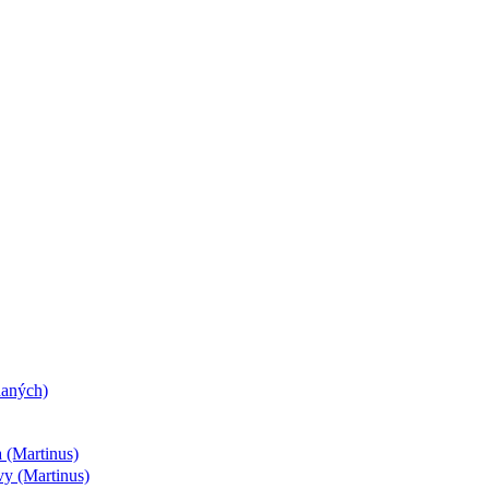
daných)
 (Martinus)
vy (Martinus)