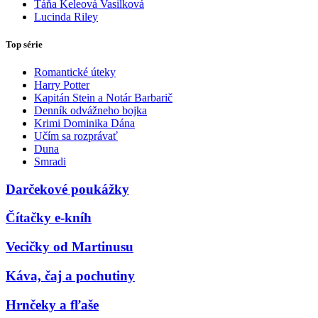
Táňa Keleová Vasilková
Lucinda Riley
Top série
Romantické úteky
Harry Potter
Kapitán Stein a Notár Barbarič
Denník odvážneho bojka
Krimi Dominika Dána
Učím sa rozprávať
Duna
Smradi
Darčekové poukážky
Čítačky e-kníh
Vecičky od Martinusu
Káva, čaj a pochutiny
Hrnčeky a fľaše