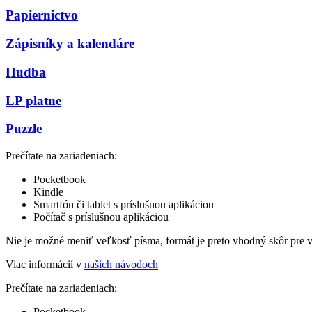
Papiernictvo
Zápisníky a kalendáre
Hudba
LP platne
Puzzle
Prečítate na zariadeniach:
Pocketbook
Kindle
Smartfón či tablet s príslušnou aplikáciou
Počítač s príslušnou aplikáciou
Nie je možné meniť veľkosť písma, formát je preto vhodný skôr pre 
Viac informácií v
našich návodoch
Prečítate na zariadeniach:
Pocketbook