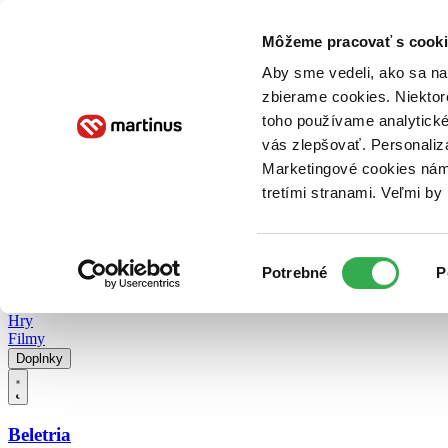
Doručenie
Kníhkupectvá
Knihovrátok
Poukážky
Knižný blog
Kontakt
Môžeme pracovať s cooki
Aby sme vedeli, ako sa na 
zbierame cookies. Niektor
E-knihy
Audioknihy
Hry
Filmy
Knihy
Doplnky
toho používame analytické
vás zlepšovať. Personaliz
Vyhľadávanie
Marketingové cookies nám 
tretími stranami. Veľmi b
Prihlásiť
Vyhľadávanie
Výber
Knihy
Potrebné
P
súhlasu
E-knihy
Audioknihy
Hry
Filmy
Doplnky
Beletria