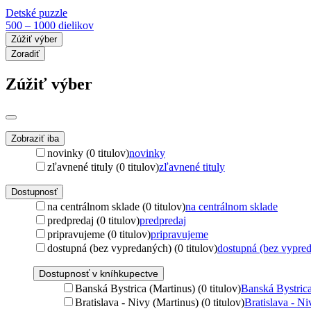
Detské puzzle
500 – 1000 dielikov
Zúžiť výber
Zoradiť
Zúžiť výber
Zobraziť iba
novinky (0 titulov)
novinky
zľavnené tituly (0 titulov)
zľavnené tituly
Dostupnosť
na centrálnom sklade (0 titulov)
na centrálnom sklade
predpredaj (0 titulov)
predpredaj
pripravujeme (0 titulov)
pripravujeme
dostupná (bez vypredaných) (0 titulov)
dostupná (bez vypre
Dostupnosť v kníhkupectve
Banská Bystrica (Martinus) (0 titulov)
Banská Bystrica
Bratislava - Nivy (Martinus) (0 titulov)
Bratislava - Ni