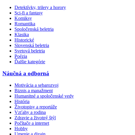
Detektívky, trilery a horory
Sci-fi a fantasy
Komiksy
Romantika
Spoločenská beletria
Klasika
Historické
Slovenská beletria
Svetová beletria
Poézia
Ďalšie kategórie
Náučná a odborná
Motivácia a sebarozvoj
Biznis a manažment
Humanitné a spoločenské vedy
História
Životopisy a reportáže
Vzťahy a rodina
Zdravie a životný štýl
Počítače a internet
Hobby
Umenie a dizajn