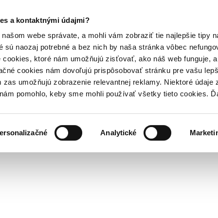
es a kontaktnými údajmi?
našom webe správate, a mohli vám zobraziť tie najlepšie tipy n
é sú naozaj potrebné a bez nich by naša stránka vôbec nefung
 cookies, ktoré nám umožňujú zisťovať, ako náš web funguje, a 
ačné cookies nám dovoľujú prispôsobovať stránku pre vašu lepši
zas umožňujú zobrazenie relevantnej reklamy. Niektoré údaje z
y nám pomohlo, keby sme mohli používať všetky tieto cookies. 
ersonalizačné
Analytické
Marketi