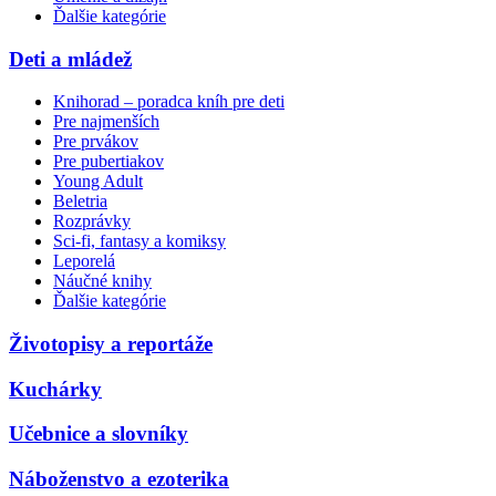
Ďalšie kategórie
Deti a mládež
Knihorad – poradca kníh pre deti
Pre najmenších
Pre prvákov
Pre pubertiakov
Young Adult
Beletria
Rozprávky
Sci-fi, fantasy a komiksy
Leporelá
Náučné knihy
Ďalšie kategórie
Životopisy a reportáže
Kuchárky
Učebnice a slovníky
Náboženstvo a ezoterika