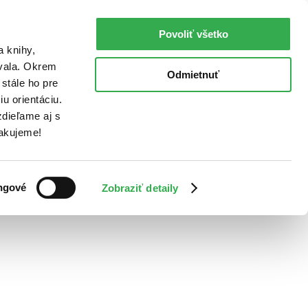
Povoliť všetko
a knihy,
ovala. Okrem
Odmietnuť
stále ho pre
u orientáciu.
dieľame aj s
Ďakujeme!
ngové
Zobraziť detaily