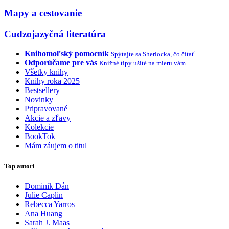
Mapy a cestovanie
Cudzojazyčná literatúra
Knihomoľský pomocník
Spýtajte sa Sherlocka, čo čítať
Odporúčame pre vás
Knižné tipy ušité na mieru vám
Všetky knihy
Knihy roka 2025
Bestsellery
Novinky
Pripravované
Akcie a zľavy
Kolekcie
BookTok
Mám záujem o titul
Top autori
Dominik Dán
Julie Caplin
Rebecca Yarros
Ana Huang
Sarah J. Maas