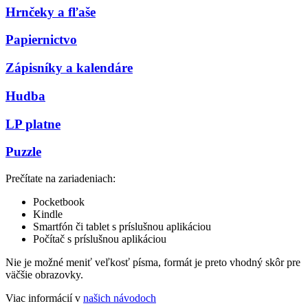
Hrnčeky a fľaše
Papiernictvo
Zápisníky a kalendáre
Hudba
LP platne
Puzzle
Prečítate na zariadeniach:
Pocketbook
Kindle
Smartfón či tablet s príslušnou aplikáciou
Počítač s príslušnou aplikáciou
Nie je možné meniť veľkosť písma, formát je preto vhodný skôr pre
väčšie obrazovky.
Viac informácií v
našich návodoch