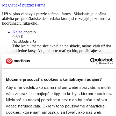
Magnetické puzzle: Farma
Uži si plno zábavy s puzzle s témou farmy! Skladanie je ideálna
aktivita pre predškolské deti, vďaka ktorej si rozvíjajú pozornosť a
koordináciu ruka-oko...
Kniha
leporelo
9,60 €
Na sklade 1 ks
Túto knihu máme síce aktuálne na sklade, máme však už iba
posledné kusy. Ak ju chcete mať rýchlo, ponáhľajte sa!
Dodanie ďalších môže trvať dlhšie, zvyčajne do piatich dní.
Pridať do zoznamu
Vložiť do košíka
Môžeme pracovať s cookies a kontaktnými údajmi?
Aby sme vedeli, ako sa na našom webe správate, a mohli
vám zobraziť tie najlepšie tipy na knihy, zbierame cookies.
Niektoré sú naozaj potrebné a bez nich by naša stránka
vôbec nefungovala. Okrem toho používame analytické
cookies, ktoré nám umožňujú zisťovať, ako náš web