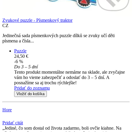
Zvukové puzzle - Písmenkový traktor
CZ
Jedinečná sada písmenkových puzzle dílků se zvuky učí děti
písmena a čísla...
Puzzle
24,50 €
-6 %
Do 3 – 5 dní
Tento produkt momentálne nemáme na sklade, ale zvyčajne
vám ho vieme zabezpečiť a odoslať do 3 – 5 dní. A
posnažíme sa aj trochu rýchlejšie!
Pridať do zoznamu
Vložiť do košíka
Hore
Pridať citát
Jediné, čo som dostal od života zadarmo, boli ovčie kiahne. Na