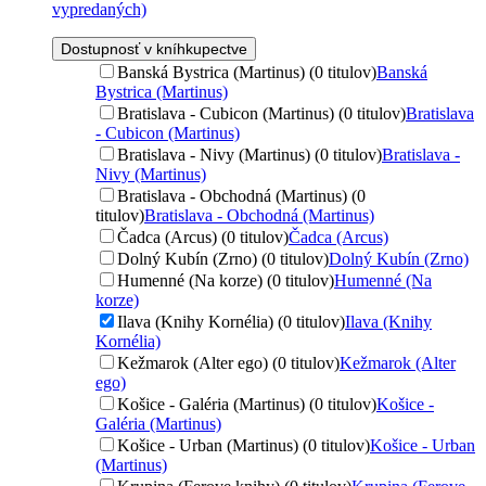
vypredaných)
Dostupnosť v kníhkupectve
Banská Bystrica (Martinus) (0 titulov)
Banská
Bystrica (Martinus)
Bratislava - Cubicon (Martinus) (0 titulov)
Bratislava
- Cubicon (Martinus)
Bratislava - Nivy (Martinus) (0 titulov)
Bratislava -
Nivy (Martinus)
Bratislava - Obchodná (Martinus) (0
titulov)
Bratislava - Obchodná (Martinus)
Čadca (Arcus) (0 titulov)
Čadca (Arcus)
Dolný Kubín (Zrno) (0 titulov)
Dolný Kubín (Zrno)
Humenné (Na korze) (0 titulov)
Humenné (Na
korze)
Ilava (Knihy Kornélia) (0 titulov)
Ilava (Knihy
Kornélia)
Kežmarok (Alter ego) (0 titulov)
Kežmarok (Alter
ego)
Košice - Galéria (Martinus) (0 titulov)
Košice -
Galéria (Martinus)
Košice - Urban (Martinus) (0 titulov)
Košice - Urban
(Martinus)