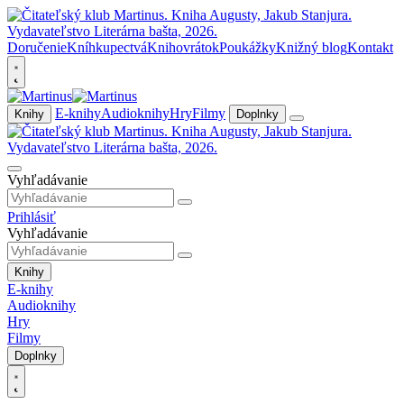
Doručenie
Kníhkupectvá
Knihovrátok
Poukážky
Knižný blog
Kontakt
E-knihy
Audioknihy
Hry
Filmy
Knihy
Doplnky
Vyhľadávanie
Prihlásiť
Vyhľadávanie
Knihy
E-knihy
Audioknihy
Hry
Filmy
Doplnky