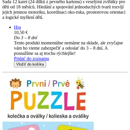
Sada 12 karet (24 dílků z pevného kartonu) s veselými zvířátky pro
děti od 18 měsíců. Hledání a spojování jednoduchých tvarů rozvíjí
jejich jemnou motoriku, koordinaci oko-ruka, prostorovou orientaci
a logické myšlení dětí.
Hra
10,50 €
Do 3 – 8 dní
Tento produkt momentálne nemáme na sklade, ale zvyčajne
vám ho vieme zabezpečiť a odoslať do 3 – 8 dní. A
posnažíme sa aj trochu rýchlejšie!
Pridať do zoznamu
Vložiť do košíka