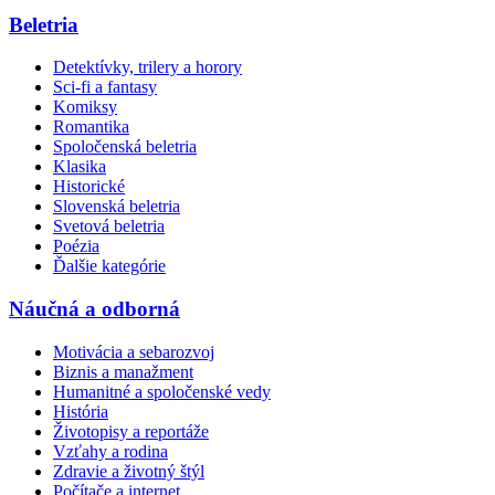
Beletria
Detektívky, trilery a horory
Sci-fi a fantasy
Komiksy
Romantika
Spoločenská beletria
Klasika
Historické
Slovenská beletria
Svetová beletria
Poézia
Ďalšie kategórie
Náučná a odborná
Motivácia a sebarozvoj
Biznis a manažment
Humanitné a spoločenské vedy
História
Životopisy a reportáže
Vzťahy a rodina
Zdravie a životný štýl
Počítače a internet