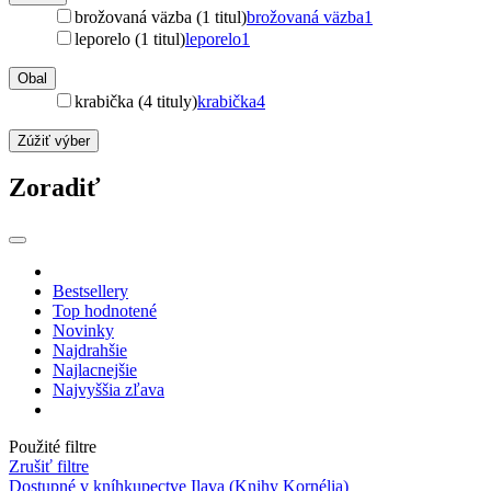
brožovaná väzba (1 titul)
brožovaná väzba
1
leporelo (1 titul)
leporelo
1
Obal
krabička (4 tituly)
krabička
4
Zúžiť výber
Zoradiť
Bestsellery
Top hodnotené
Novinky
Najdrahšie
Najlacnejšie
Najvyššia zľava
Použité filtre
Zrušiť filtre
Dostupné v kníhkupectve Ilava (Knihy Kornélia)