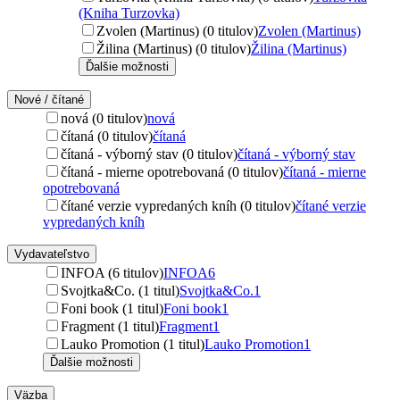
(Kniha Turzovka)
Zvolen (Martinus) (0 titulov)
Zvolen (Martinus)
Žilina (Martinus) (0 titulov)
Žilina (Martinus)
Ďalšie možnosti
Nové / čítané
nová (0 titulov)
nová
čítaná (0 titulov)
čítaná
čítaná - výborný stav (0 titulov)
čítaná - výborný stav
čítaná - mierne opotrebovaná (0 titulov)
čítaná - mierne
opotrebovaná
čítané verzie vypredaných kníh (0 titulov)
čítané verzie
vypredaných kníh
Vydavateľstvo
INFOA (6 titulov)
INFOA
6
Svojtka&Co. (1 titul)
Svojtka&Co.
1
Foni book (1 titul)
Foni book
1
Fragment (1 titul)
Fragment
1
Lauko Promotion (1 titul)
Lauko Promotion
1
Ďalšie možnosti
Väzba