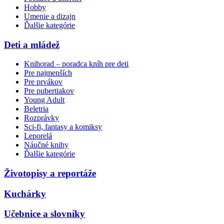
Hobby
Umenie a dizajn
Ďalšie kategórie
Deti a mládež
Knihorad – poradca kníh pre deti
Pre najmenších
Pre prvákov
Pre pubertiakov
Young Adult
Beletria
Rozprávky
Sci-fi, fantasy a komiksy
Leporelá
Náučné knihy
Ďalšie kategórie
Životopisy a reportáže
Kuchárky
Učebnice a slovníky