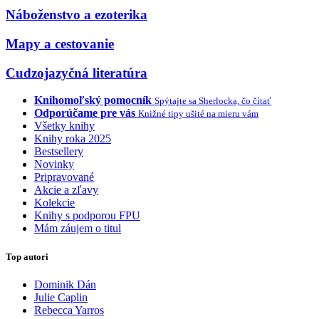
Náboženstvo a ezoterika
Mapy a cestovanie
Cudzojazyčná literatúra
Knihomoľský pomocník
Spýtajte sa Sherlocka, čo čítať
Odporúčame pre vás
Knižné tipy ušité na mieru vám
Všetky knihy
Knihy roka 2025
Bestsellery
Novinky
Pripravované
Akcie a zľavy
Kolekcie
Knihy s podporou FPU
Mám záujem o titul
Top autori
Dominik Dán
Julie Caplin
Rebecca Yarros