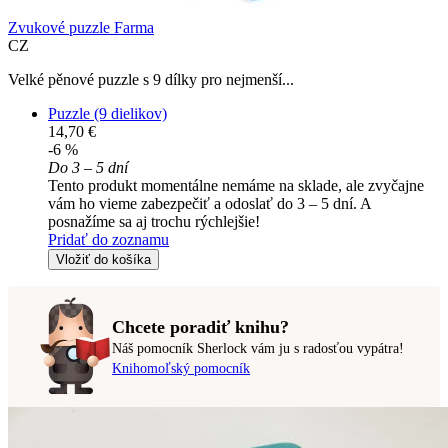
Zvukové puzzle Farma
CZ
Velké pěnové puzzle s 9 dílky pro nejmenší...
Puzzle (9 dielikov)
14,70 €
-6 %
Do 3 – 5 dní
Tento produkt momentálne nemáme na sklade, ale zvyčajne
vám ho vieme zabezpečiť a odoslať do 3 – 5 dní. A
posnažíme sa aj trochu rýchlejšie!
Pridať do zoznamu
Vložiť do košíka
Chcete poradiť knihu?
Náš pomocník Sherlock vám ju s radosťou vypátra!
Knihomoľský pomocník