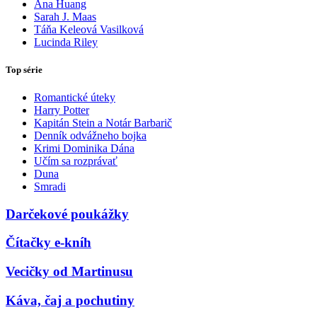
Ana Huang
Sarah J. Maas
Táňa Keleová Vasilková
Lucinda Riley
Top série
Romantické úteky
Harry Potter
Kapitán Stein a Notár Barbarič
Denník odvážneho bojka
Krimi Dominika Dána
Učím sa rozprávať
Duna
Smradi
Darčekové poukážky
Čítačky e-kníh
Vecičky od Martinusu
Káva, čaj a pochutiny