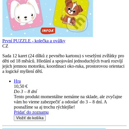
První PUZZLE - kolečka a oválky
CZ
Sada 12 karet (24 dílků z pevného kartonu) s veselými zvířátky pro
děti od 18 měsíců. Hledání a spojování jednoduchých tvarů rozvíjí
jejich jemnou motoriku, koordinaci oko-ruka, prostorovou orientaci
a logické myšlení dětí.
Hra
10,50 €
Do 3 – 8 dní
Tento produkt momentálne nemáme na sklade, ale zvyčajne
vám ho vieme zabezpečiť a odoslať do 3 – 8 dní. A
posnažíme sa aj trochu rýchlejšie!
Pridať do zoznamu
Vložiť do košíka