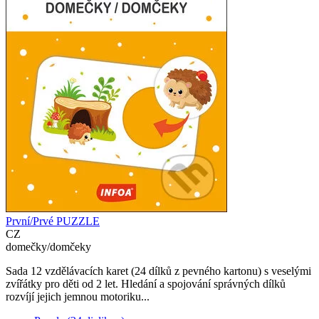
První/Prvé PUZZLE
CZ
domečky/domčeky
Sada 12 vzdělávacích karet (24 dílků z pevného kartonu) s veselými
zvířátky pro děti od 2 let. Hledání a spojování správných dílků
rozvíjí jejich jemnou motoriku...