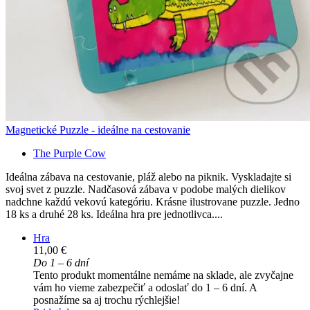
Magnetické Puzzle - ideálne na cestovanie
The Purple Cow
Ideálna zábava na cestovanie, pláž alebo na piknik. Vyskladajte si
svoj svet z puzzle. Nadčasová zábava v podobe malých dielikov
nadchne každú vekovú kategóriu. Krásne ilustrovane puzzle. Jedno
18 ks a druhé 28 ks. Ideálna hra pre jednotlivca....
Hra
11,00 €
Do 1 – 6 dní
Tento produkt momentálne nemáme na sklade, ale zvyčajne
vám ho vieme zabezpečiť a odoslať do 1 – 6 dní. A
posnažíme sa aj trochu rýchlejšie!