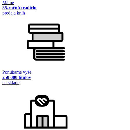
Máme
35-ročnú tradíciu
predaja kníh
Ponúkame vyše
250 000 titulov
na sklade