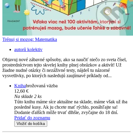
Trénuj si mozog: Matematika
autorů kolektiv
Objavuj nové zábavné spôsoby, ako sa naučiť niečo zo sveta čísel,
prostredníctvom tejto skvelej knihy plnej obrázkov a aktivít! Už
žiadne nudné otázky či nezáživné testy, nájdeš tu názorné
vysvetlivky, po ktorých nasledujú zaujímavé príklady od...
Kniha
brožovaná väzba
12,60 €
Na sklade 2 ks
Túto knihu máme síce aktuálne na sklade, máme však už iba
posledné kusy. Ak ju chcete mať rýchlo, ponáhľajte sa!
Dodanie ďalších môže trvať dlhšie, zvyčajne do 18 dní.
Pridať do zoznamu
Vložiť do košíka