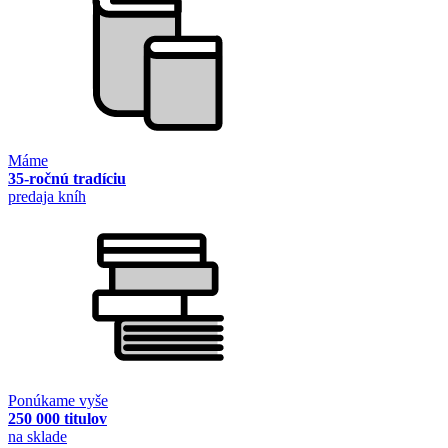
Máme
35-ročnú tradíciu
predaja kníh
Ponúkame vyše
250 000 titulov
na sklade