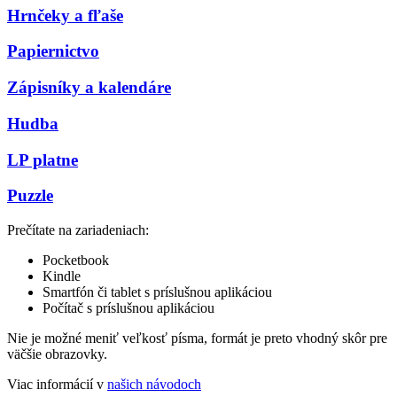
Hrnčeky a fľaše
Papiernictvo
Zápisníky a kalendáre
Hudba
LP platne
Puzzle
Prečítate na zariadeniach:
Pocketbook
Kindle
Smartfón či tablet s príslušnou aplikáciou
Počítač s príslušnou aplikáciou
Nie je možné meniť veľkosť písma, formát je preto vhodný skôr pre
väčšie obrazovky.
Viac informácií v
našich návodoch