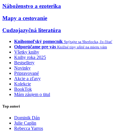
Náboženstvo a ezoterika
Mapy a cestovanie
Cudzojazyčná literatúra
Knihomoľský pomocník
Spýtajte sa Sherlocka, čo čítať
Odporúčame pre vás
Knižné tipy ušité na mieru vám
Všetky knihy
Knihy roka 2025
Bestsellery
Novinky
Pripravované
Akcie a zľavy
Kolekcie
BookTok
Mám záujem o titul
Top autori
Dominik Dán
Julie Caplin
Rebecca Yarros