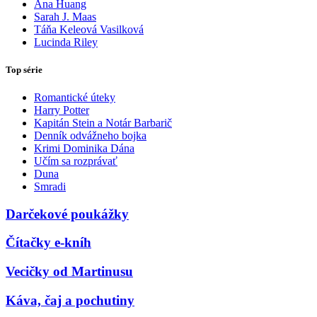
Ana Huang
Sarah J. Maas
Táňa Keleová Vasilková
Lucinda Riley
Top série
Romantické úteky
Harry Potter
Kapitán Stein a Notár Barbarič
Denník odvážneho bojka
Krimi Dominika Dána
Učím sa rozprávať
Duna
Smradi
Darčekové poukážky
Čítačky e-kníh
Vecičky od Martinusu
Káva, čaj a pochutiny