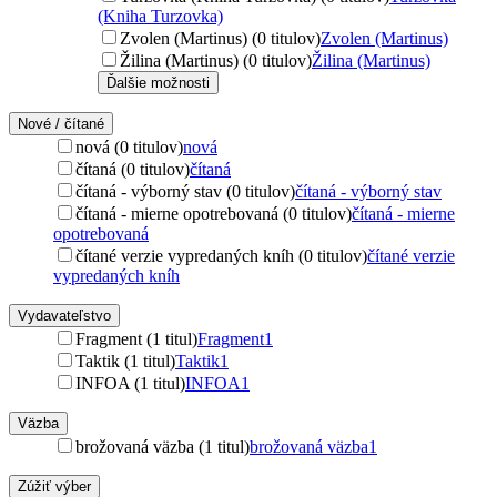
(Kniha Turzovka)
Zvolen (Martinus) (0 titulov)
Zvolen (Martinus)
Žilina (Martinus) (0 titulov)
Žilina (Martinus)
Ďalšie možnosti
Nové / čítané
nová (0 titulov)
nová
čítaná (0 titulov)
čítaná
čítaná - výborný stav (0 titulov)
čítaná - výborný stav
čítaná - mierne opotrebovaná (0 titulov)
čítaná - mierne
opotrebovaná
čítané verzie vypredaných kníh (0 titulov)
čítané verzie
vypredaných kníh
Vydavateľstvo
Fragment (1 titul)
Fragment
1
Taktik (1 titul)
Taktik
1
INFOA (1 titul)
INFOA
1
Väzba
brožovaná väzba (1 titul)
brožovaná väzba
1
Zúžiť výber