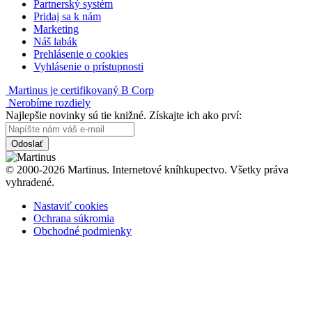
Partnerský systém
Pridaj sa k nám
Marketing
Náš labák
Prehlásenie o cookies
Vyhlásenie o prístupnosti
Martinus je certifikovaný B Corp
Nerobíme rozdiely
Najlepšie novinky sú tie knižné. Získajte ich ako prví:
Odoslať
© 2000-2026 Martinus. Internetové kníhkupectvo. Všetky práva
vyhradené.
Nastaviť cookies
Ochrana súkromia
Obchodné podmienky