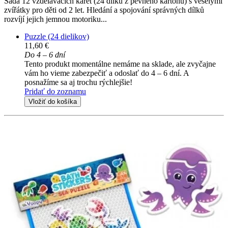
Sada 12 vzdělávacích karet (24 dílků z pevného kartonu) s veselými
zvířátky pro děti od 2 let. Hledání a spojování správných dílků
rozvíjí jejich jemnou motoriku...
Puzzle (24 dielikov)
11,60 €
Do 4 – 6 dní
Tento produkt momentálne nemáme na sklade, ale zvyčajne
vám ho vieme zabezpečiť a odoslať do 4 – 6 dní. A
posnažíme sa aj trochu rýchlejšie!
Pridať do zoznamu
Vložiť do košíka