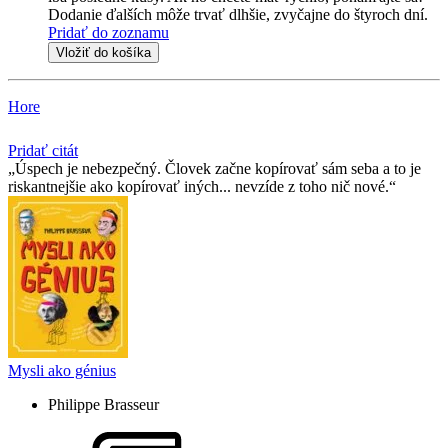
Dodanie ďalších môže trvať dlhšie, zvyčajne do štyroch dní.
Pridať do zoznamu
Vložiť do košíka
Hore
Pridať citát
Úspech je nebezpečný. Človek začne kopírovať sám seba a to je
riskantnejšie ako kopírovať iných... nevzíde z toho nič nové.
Mysli ako génius
Philippe Brasseur