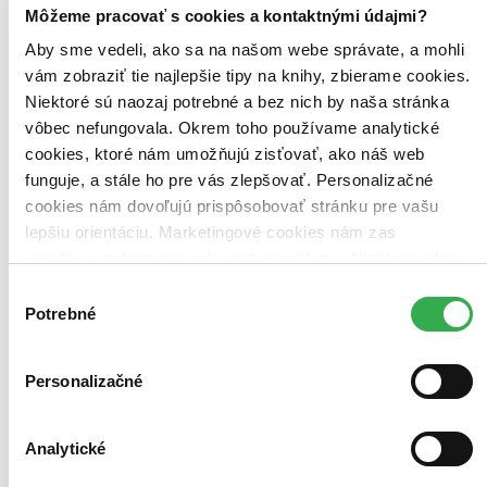
Môžeme pracovať s cookies a kontaktnými údajmi?
Aby sme vedeli, ako sa na našom webe správate, a mohli
vám zobraziť tie najlepšie tipy na knihy, zbierame cookies.
Niektoré sú naozaj potrebné a bez nich by naša stránka
vôbec nefungovala. Okrem toho používame analytické
cookies, ktoré nám umožňujú zisťovať, ako náš web
funguje, a stále ho pre vás zlepšovať. Personalizačné
cookies nám dovoľujú prispôsobovať stránku pre vašu
lepšiu orientáciu. Marketingové cookies nám zas
umožňujú zobrazenie relevantnej reklamy. Niektoré údaje
zdieľame aj s tretími stranami. Veľmi by nám pomohlo,
Výber
keby sme mohli používať všetky tieto cookies. Ďakujeme!
Potrebné
súhlasu
Personalizačné
Analytické
Trénuj si mozog: Matematika