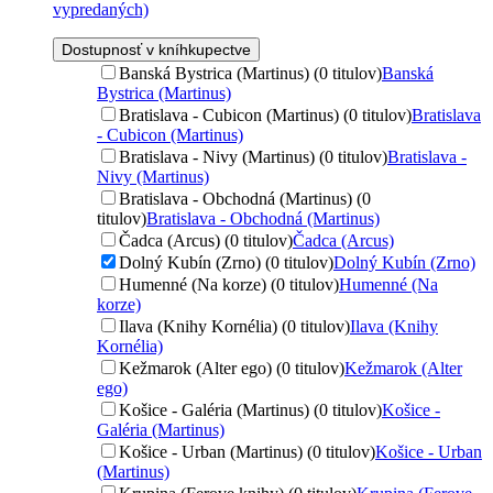
vypredaných)
Dostupnosť v kníhkupectve
Banská Bystrica (Martinus) (0 titulov)
Banská
Bystrica (Martinus)
Bratislava - Cubicon (Martinus) (0 titulov)
Bratislava
- Cubicon (Martinus)
Bratislava - Nivy (Martinus) (0 titulov)
Bratislava -
Nivy (Martinus)
Bratislava - Obchodná (Martinus) (0
titulov)
Bratislava - Obchodná (Martinus)
Čadca (Arcus) (0 titulov)
Čadca (Arcus)
Dolný Kubín (Zrno) (0 titulov)
Dolný Kubín (Zrno)
Humenné (Na korze) (0 titulov)
Humenné (Na
korze)
Ilava (Knihy Kornélia) (0 titulov)
Ilava (Knihy
Kornélia)
Kežmarok (Alter ego) (0 titulov)
Kežmarok (Alter
ego)
Košice - Galéria (Martinus) (0 titulov)
Košice -
Galéria (Martinus)
Košice - Urban (Martinus) (0 titulov)
Košice - Urban
(Martinus)