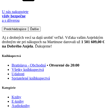
U nás nakupujete
vždy bezpečne
a s dôverou
Predchádzajúce
Ďalšie
Aj z drobných vecí sa dajú urobiť veľké. Vďaka vašim Anjelským
drobným ste pri nákupoch na Martinuse darovali už
1 501 609,00 €
na Dobrého Anjela
. Ďakujeme!
Kníhkupectvá
Bratislava - Obchodná
• Otvorené do 20:00
Všetky kníhkupectvá
Udalosti
Spriatelené kníhkupectvá
Kategórie
Knihy
E-knihy
Audioknihy