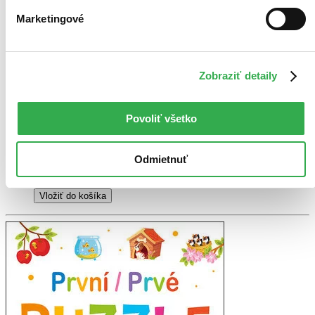
Marketingové
autorů kolektiv
Objavuj nové zábavné spôsoby, ako sa naučiť niečo zo sveta čísel,
prostredníctvom tejto skvelej knihy plnej obrázkov a aktivít! Už
žiadne nudné otázky či nezáživné testy, nájdeš tu názorné
Zobraziť detaily
vysvetlivky, po ktorých nasledujú zaujímavé príklady od...
Kniha
brožovaná väzba
Povoliť všetko
12,60 €
Na sklade 1 ks
Túto knihu máme síce aktuálne na sklade, máme však už iba
posledné kusy. Ak ju chcete mať rýchlo, ponáhľajte sa!
Odmietnuť
Dodanie ďalších môže trvať dlhšie, zvyčajne do 18 dní.
Pridať do zoznamu
Vložiť do košíka