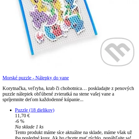
Morské puzzle - Nálepky do vane
Korytnačka, veľryba, krab či chobotnica… poskladajte z penových
puzzle nálepiek obľúbené zvieratká na stene vašej vane a
spríjemnite deťom každodenné kúpanie...
Puzzle (18 dielikov)
11,70 €
-6 %
Na sklade 1 ks
Tento produkt máme síce aktuálne na sklade, máme však už
iba posledné kusy. Ak ho chcete mať rýchlo, ponáhľajte sa!