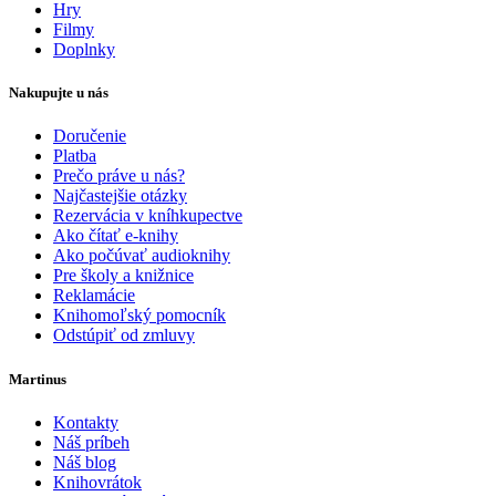
Hry
Filmy
Doplnky
Nakupujte u nás
Doručenie
Platba
Prečo práve u nás?
Najčastejšie otázky
Rezervácia v kníhkupectve
Ako čítať e-knihy
Ako počúvať audioknihy
Pre školy a knižnice
Reklamácie
Knihomoľský pomocník
Odstúpiť od zmluvy
Martinus
Kontakty
Náš príbeh
Náš blog
Knihovrátok