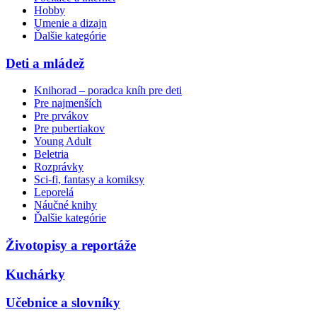
Hobby
Umenie a dizajn
Ďalšie kategórie
Deti a mládež
Knihorad – poradca kníh pre deti
Pre najmenších
Pre prvákov
Pre pubertiakov
Young Adult
Beletria
Rozprávky
Sci-fi, fantasy a komiksy
Leporelá
Náučné knihy
Ďalšie kategórie
Životopisy a reportáže
Kuchárky
Učebnice a slovníky