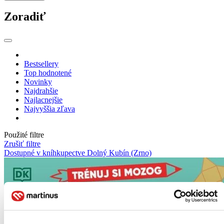
Zoradiť
Bestsellery
Top hodnotené
Novinky
Najdrahšie
Najlacnejšie
Najvyššia zľava
Použité filtre
Zrušiť filtre
Dostupné v kníhkupectve Dolný Kubín (Zrno)