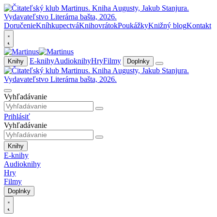
Doručenie
Kníhkupectvá
Knihovrátok
Poukážky
Knižný blog
Kontakt
E-knihy
Audioknihy
Hry
Filmy
Knihy
Doplnky
Vyhľadávanie
Prihlásiť
Vyhľadávanie
Knihy
E-knihy
Audioknihy
Hry
Filmy
Doplnky