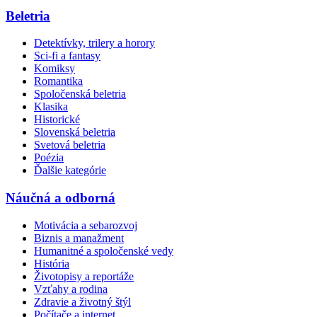
Beletria
Detektívky, trilery a horory
Sci-fi a fantasy
Komiksy
Romantika
Spoločenská beletria
Klasika
Historické
Slovenská beletria
Svetová beletria
Poézia
Ďalšie kategórie
Náučná a odborná
Motivácia a sebarozvoj
Biznis a manažment
Humanitné a spoločenské vedy
História
Životopisy a reportáže
Vzťahy a rodina
Zdravie a životný štýl
Počítače a internet