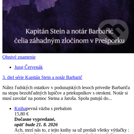
Ohnivé znamenie
Juraj Červenák
3. diel série
Kapitán Stein a notár Barbarič
Nález ľudských ostatkov v podunajských lesoch privedie Barbariča
na stopu bezohľadných lupičov a priekupníkov s otrokmi. Notár si
musí zavolať na pomoc Steina a Jaroša. Spolu putujú do...
Kniha
pevná väzba s prebalom
15,80 €
Dočasne vypredané,
opäť bude 21. 8. 2026
Ach, mrzí nás to, z tejto knihy sa už predali všetky výtlačky :