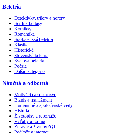
Beletria
Detektívky, trilery a horory
Sci-fi a fantasy
Komiksy
Romantika
Spoločenská beletria
Klasika
Historické
Slovenská beletria
Svetová beletria
Poézia
Ďalšie kategórie
Náučná a odborná
Motivácia a sebarozvoj
Biznis a manažment
Humanitné a spoločenské vedy
História
Životopisy a reportáže
Vzťahy a rodina
Zdravie a životný štýl
Počítače a internet