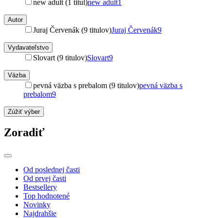
new adult (1 titul)
new adult
1
Autor
Juraj Červenák (9 titulov)
Juraj Červenák
9
Vydavateľstvo
Slovart (9 titulov)
Slovart
9
Väzba
pevná väzba s prebalom (9 titulov)
pevná väzba s
prebalom
9
Zúžiť výber
Zoradiť
Od poslednej časti
Od prvej časti
Bestsellery
Top hodnotené
Novinky
Najdrahšie