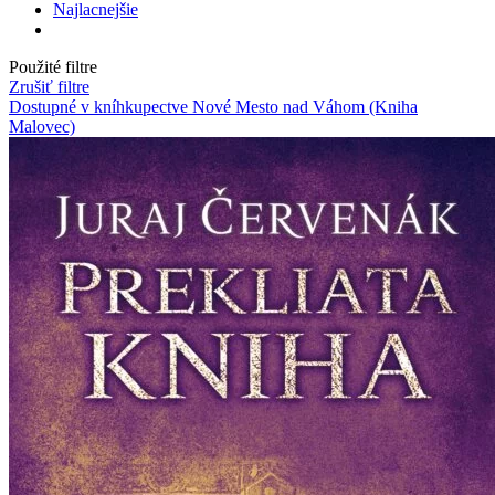
Najlacnejšie
Použité filtre
Zrušiť filtre
Dostupné v kníhkupectve Nové Mesto nad Váhom (Kniha
Malovec)