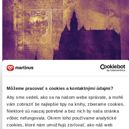
Môžeme pracovať s cookies a kontaktnými údajmi?
Aby sme vedeli, ako sa na našom webe správate, a mohli
vám zobraziť tie najlepšie tipy na knihy, zbierame cookies.
Niektoré sú naozaj potrebné a bez nich by naša stránka
vôbec nefungovala. Okrem toho používame analytické
Prekliata kniha
V pevnosti Košice záhadne zmizol cisársky vyslanec
cookies, ktoré nám umožňujú zisťovať, ako náš web
Juraj Červenák