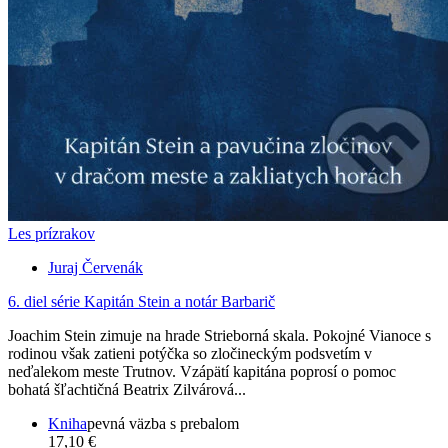
Les prízrakov
Juraj Červenák
6. diel série
Kapitán Stein a notár Barbarič
Joachim Stein zimuje na hrade Strieborná skala. Pokojné Vianoce s
rodinou však zatieni potýčka so zločineckým podsvetím v
neďalekom meste Trutnov. Vzápätí kapitána poprosí o pomoc
bohatá šľachtičná Beatrix Zilvárová...
Kniha
pevná väzba s prebalom
17,10 €