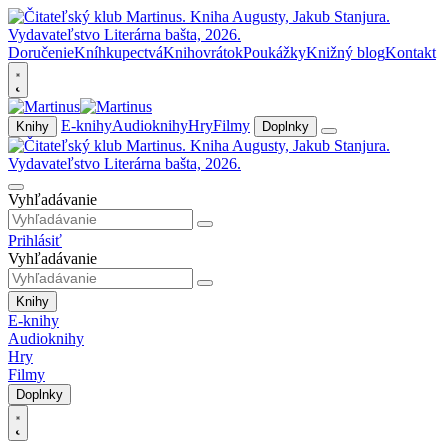
Doručenie
Kníhkupectvá
Knihovrátok
Poukážky
Knižný blog
Kontakt
E-knihy
Audioknihy
Hry
Filmy
Knihy
Doplnky
Vyhľadávanie
Prihlásiť
Vyhľadávanie
Knihy
E-knihy
Audioknihy
Hry
Filmy
Doplnky