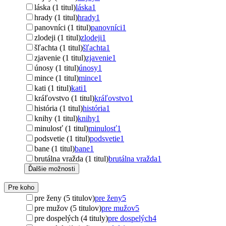
láska (1 titul)
láska
1
hrady (1 titul)
hrady
1
panovníci (1 titul)
panovníci
1
zlodeji (1 titul)
zlodeji
1
šľachta (1 titul)
šľachta
1
zjavenie (1 titul)
zjavenie
1
únosy (1 titul)
únosy
1
mince (1 titul)
mince
1
kati (1 titul)
kati
1
kráľovstvo (1 titul)
kráľovstvo
1
história (1 titul)
história
1
knihy (1 titul)
knihy
1
minulosť (1 titul)
minulosť
1
podsvetie (1 titul)
podsvetie
1
bane (1 titul)
bane
1
brutálna vražda (1 titul)
brutálna vražda
1
Ďalšie možnosti
Pre koho
pre ženy (5 titulov)
pre ženy
5
pre mužov (5 titulov)
pre mužov
5
pre dospelých (4 tituly)
pre dospelých
4