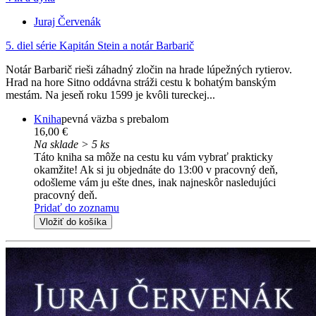
Juraj Červenák
5. diel série
Kapitán Stein a notár Barbarič
Notár Barbarič rieši záhadný zločin na hrade lúpežných rytierov.
Hrad na hore Sitno oddávna stráži cestu k bohatým banským
mestám. Na jeseň roku 1599 je kvôli tureckej...
Kniha
pevná väzba s prebalom
16,00 €
Na sklade > 5 ks
Táto kniha sa môže na cestu ku vám vybrať prakticky
okamžite! Ak si ju objednáte do 13:00 v pracovný deň,
odošleme vám ju ešte dnes, inak najneskôr nasledujúci
pracovný deň.
Pridať do zoznamu
Vložiť do košíka