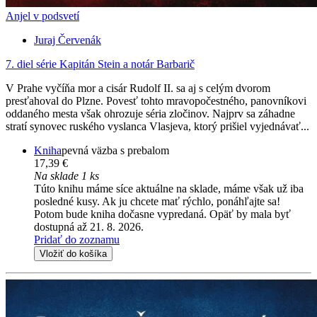
Anjel v podsvetí
Juraj Červenák
7. diel série
Kapitán Stein a notár Barbarič
V Prahe vyčíňa mor a cisár Rudolf II. sa aj s celým dvorom
presťahoval do Plzne. Povesť tohto mravopočestného, panovníkovi
oddaného mesta však ohrozuje séria zločinov. Najprv sa záhadne
stratí synovec ruského vyslanca Vlasjeva, ktorý prišiel vyjednávať...
Kniha
pevná väzba s prebalom
17,39 €
Na sklade 1 ks
Túto knihu máme síce aktuálne na sklade, máme však už iba
posledné kusy. Ak ju chcete mať rýchlo, ponáhľajte sa!
Potom bude kniha dočasne vypredaná. Opäť by mala byť
dostupná až 21. 8. 2026.
Pridať do zoznamu
Vložiť do košíka