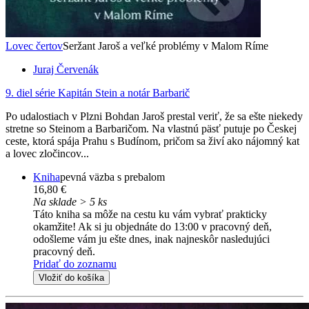
Lovec čertov
Seržant Jaroš a veľké problémy v Malom Ríme
Juraj Červenák
9. diel série
Kapitán Stein a notár Barbarič
Po udalostiach v Plzni Bohdan Jaroš prestal veriť, že sa ešte niekedy
stretne so Steinom a Barbaričom. Na vlastnú päsť putuje po Českej
ceste, ktorá spája Prahu s Budínom, pričom sa živí ako nájomný kat
a lovec zločincov...
Kniha
pevná väzba s prebalom
16,80 €
Na sklade > 5 ks
Táto kniha sa môže na cestu ku vám vybrať prakticky
okamžite! Ak si ju objednáte do 13:00 v pracovný deň,
odošleme vám ju ešte dnes, inak najneskôr nasledujúci
pracovný deň.
Pridať do zoznamu
Vložiť do košíka