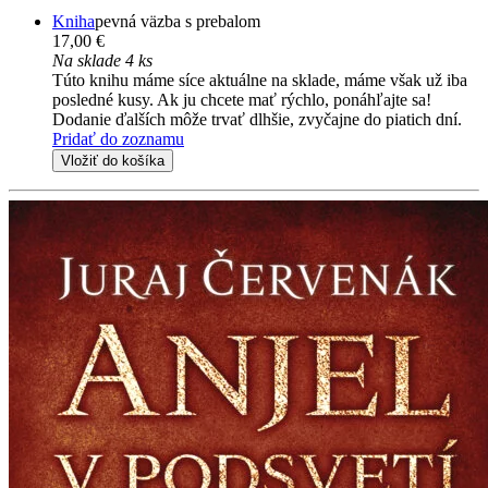
Kniha
pevná väzba s prebalom
17,00 €
Na sklade 4 ks
Túto knihu máme síce aktuálne na sklade, máme však už iba
posledné kusy. Ak ju chcete mať rýchlo, ponáhľajte sa!
Dodanie ďalších môže trvať dlhšie, zvyčajne do piatich dní.
Pridať do zoznamu
Vložiť do košíka