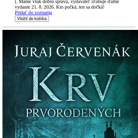
(. Máme však dobrú správu, vydavateľ sľubuje ďalšie
vydanie 21. 8. 2026. Kto počká, ten sa dočká!
Pridať do zoznamu
Vložiť do košíka