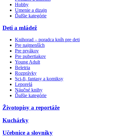
Hobby
Umenie a dizajn
Ďalšie kategórie
Deti a mládež
Knihorad – poradca kníh pre deti
Pre najmenších
Pre prvákov
Pre pubertiakov
Young Adult
Beletria
Rozprávky
Sci-fi, fantasy a komiksy
Leporelá
Náučné knihy
Ďalšie kategórie
Životopisy a reportáže
Kuchárky
Učebnice a slovníky