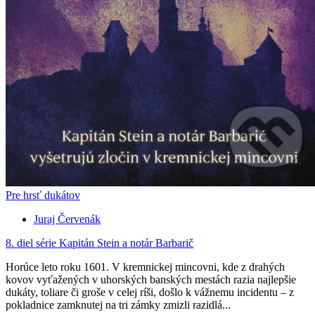
Pre hrsť dukátov
Juraj Červenák
8. diel série
Kapitán Stein a notár Barbarič
Horúce leto roku 1601. V kremnickej mincovni, kde z drahých
kovov vyťažených v uhorských banských mestách razia najlepšie
dukáty, toliare či groše v celej ríši, došlo k vážnemu incidentu – z
pokladnice zamknutej na tri zámky zmizli razidlá...