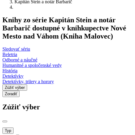
Kapitán Stein a notár Barbarič
Knihy zo série Kapitán Stein a notár
Barbarič dostupné v kníhkupectve Nové
Mesto nad Váhom (Kniha Malovec)
Sledovať sériu
Beletria
Odborné a náučné
Humanitné a spoločenské vedy
História
Detektívky
Detektívky, trilery a horory
Zúžiť výber
Zoradiť
Zúžiť výber
Typ