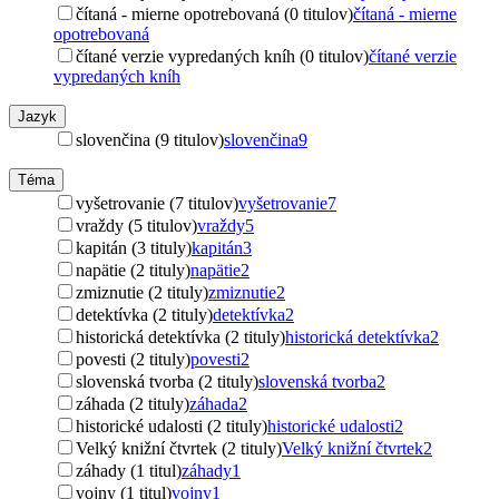
čítaná - mierne opotrebovaná (0 titulov)
čítaná - mierne
opotrebovaná
čítané verzie vypredaných kníh (0 titulov)
čítané verzie
vypredaných kníh
Jazyk
slovenčina (9 titulov)
slovenčina
9
Téma
vyšetrovanie (7 titulov)
vyšetrovanie
7
vraždy (5 titulov)
vraždy
5
kapitán (3 tituly)
kapitán
3
napätie (2 tituly)
napätie
2
zmiznutie (2 tituly)
zmiznutie
2
detektívka (2 tituly)
detektívka
2
historická detektívka (2 tituly)
historická detektívka
2
povesti (2 tituly)
povesti
2
slovenská tvorba (2 tituly)
slovenská tvorba
2
záhada (2 tituly)
záhada
2
historické udalosti (2 tituly)
historické udalosti
2
Velký knižní čtvrtek (2 tituly)
Velký knižní čtvrtek
2
záhady (1 titul)
záhady
1
vojny (1 titul)
vojny
1