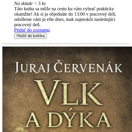
Na sklade > 5 ks
Táto kniha sa môže na cestu ku vám vybrať prakticky
okamžite! Ak si ju objednáte do 13:00 v pracovný deň,
odošleme vám ju ešte dnes, inak najneskôr nasledujúci
pracovný deň.
Pridať do zoznamu
Vložiť do košíka