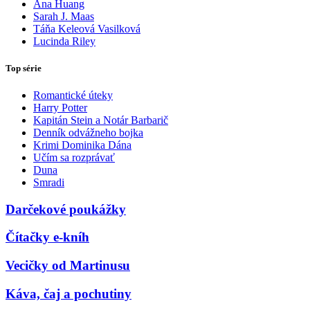
Ana Huang
Sarah J. Maas
Táňa Keleová Vasilková
Lucinda Riley
Top série
Romantické úteky
Harry Potter
Kapitán Stein a Notár Barbarič
Denník odvážneho bojka
Krimi Dominika Dána
Učím sa rozprávať
Duna
Smradi
Darčekové poukážky
Čítačky e-kníh
Vecičky od Martinusu
Káva, čaj a pochutiny