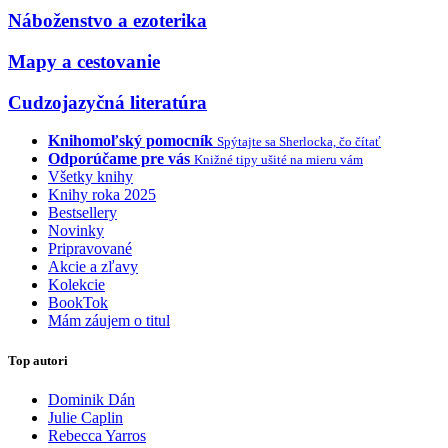
Náboženstvo a ezoterika
Mapy a cestovanie
Cudzojazyčná literatúra
Knihomoľský pomocník
Spýtajte sa Sherlocka, čo čítať
Odporúčame pre vás
Knižné tipy ušité na mieru vám
Všetky knihy
Knihy roka 2025
Bestsellery
Novinky
Pripravované
Akcie a zľavy
Kolekcie
BookTok
Mám záujem o titul
Top autori
Dominik Dán
Julie Caplin
Rebecca Yarros