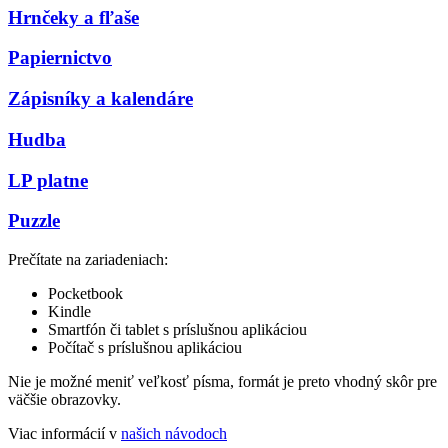
Hrnčeky a fľaše
Papiernictvo
Zápisníky a kalendáre
Hudba
LP platne
Puzzle
Prečítate na zariadeniach:
Pocketbook
Kindle
Smartfón či tablet s príslušnou aplikáciou
Počítač s príslušnou aplikáciou
Nie je možné meniť veľkosť písma, formát je preto vhodný skôr pre
väčšie obrazovky.
Viac informácií v
našich návodoch