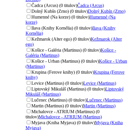
Čadca (Arcus) (0 titulov)
Čadca (Arcus)
Dolný Kubín (Zrno) (0 titulov)
Dolný Kubín (Zrno)
Humenné (Na korze) (0 titulov)
Humenné (Na
korze)
Ilava (Knihy Kornélia) (0 titulov)
Ilava (Knihy
Kornélia)
Kežmarok (Alter ego) (0 titulov)
Kežmarok (Alter
ego)
Košice - Galéria (Martinus) (0 titulov)
Košice -
Galéria (Martinus)
Košice - Urban (Martinus) (0 titulov)
Košice - Urban
(Martinus)
Krupina (Ferove knihy) (0 titulov)
Krupina (Ferove
knihy)
Levice (Martinus) (0 titulov)
Levice (Martinus)
Liptovský Mikuláš (Martinus) (0 titulov)
Liptovský
Mikuláš (Martinus)
Lučenec (Martinus) (0 titulov)
Lučenec (Martinus)
Martin (Martinus) (0 titulov)
Martin (Martinus)
Michalovce - ATRIUM (Martinus) (0
titulov)
Michalovce - ATRIUM (Martinus)
Myjava (Kniha Myjava) (0 titulov)
Myjava (Kniha
Myjava)