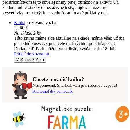
prostredníctvom tejto skvelej knihy plnej obrázkov a aktivít! Už
žiadne nudné otázky či nezáživné testy, nájdeš tu názorné
vysvetlivky, po ktorých nasledujú zaujímavé príklady od...
Kniha
brožovaná väzba
12,60 €
Na sklade 2 ks
Túto knihu máme síce aktuálne na sklade, máme však už iba
posledné kusy. Ak ju chcete mať rýchlo, ponáhľajte sa!
Dodanie ďalších môže trvať dlhšie, zvyčajne do 18 dní.
Pridať do zoznamu
Vložiť do košíka
Chcete poradiť knihu?
Náš pomocník Sherlock vám ju s radosťou vypátra!
Knihomoľský pomocník