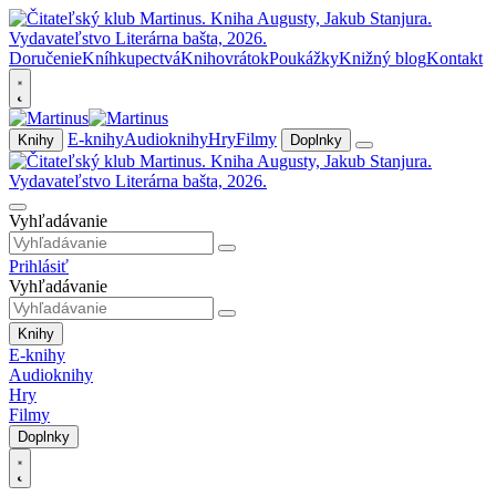
Doručenie
Kníhkupectvá
Knihovrátok
Poukážky
Knižný blog
Kontakt
E-knihy
Audioknihy
Hry
Filmy
Knihy
Doplnky
Vyhľadávanie
Prihlásiť
Vyhľadávanie
Knihy
E-knihy
Audioknihy
Hry
Filmy
Doplnky