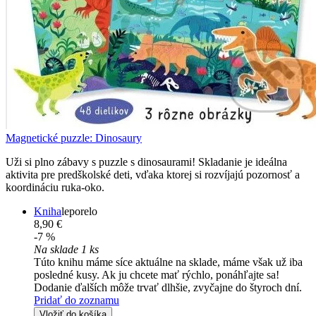
Magnetické puzzle: Dinosaury
Uži si plno zábavy s puzzle s dinosaurami! Skladanie je ideálna
aktivita pre predškolské deti, vďaka ktorej si rozvíjajú pozornosť a
koordináciu ruka-oko.
Kniha
leporelo
8,90 €
-7 %
Na sklade 1 ks
Túto knihu máme síce aktuálne na sklade, máme však už iba
posledné kusy. Ak ju chcete mať rýchlo, ponáhľajte sa!
Dodanie ďalších môže trvať dlhšie, zvyčajne do štyroch dní.
Pridať do zoznamu
Vložiť do košíka