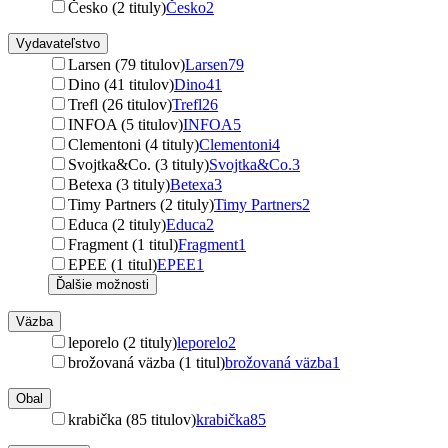
Česko (2 tituly)
Česko
2
Vydavateľstvo
Larsen (79 titulov)
Larsen
79
Dino (41 titulov)
Dino
41
Trefl (26 titulov)
Trefl
26
INFOA (5 titulov)
INFOA
5
Clementoni (4 tituly)
Clementoni
4
Svojtka&Co. (3 tituly)
Svojtka&Co.
3
Betexa (3 tituly)
Betexa
3
Timy Partners (2 tituly)
Timy Partners
2
Educa (2 tituly)
Educa
2
Fragment (1 titul)
Fragment
1
EPEE (1 titul)
EPEE
1
Ďalšie možnosti
Väzba
leporelo (2 tituly)
leporelo
2
brožovaná väzba (1 titul)
brožovaná väzba
1
Obal
krabička (85 titulov)
krabička
85