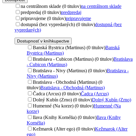
na centrálnom sklade (0 titulov)
na centrálnom sklade
predpredaj (0 titulov)
predpredaj
pripravujeme (0 titulov)
pripravujeme
dostupná (bez vypredaných) (0 titulov)
dostupná (bez
vypredaných)
Dostupnosť v kníhkupectve
Banská Bystrica (Martinus) (0 titulov)
Banská
Bystrica (Martinus)
Bratislava - Cubicon (Martinus) (0 titulov)
Bratislava
- Cubicon (Martinus)
Bratislava - Nivy (Martinus) (0 titulov)
Bratislava -
Nivy (Martinus)
Bratislava - Obchodná (Martinus) (0
titulov)
Bratislava - Obchodná (Martinus)
Čadca (Arcus) (0 titulov)
Čadca (Arcus)
Dolný Kubín (Zrno) (0 titulov)
Dolný Kubín (Zrno)
Humenné (Na korze) (0 titulov)
Humenné (Na
korze)
Ilava (Knihy Kornélia) (0 titulov)
Ilava (Knihy
Kornélia)
Kežmarok (Alter ego) (0 titulov)
Kežmarok (Alter
ego)