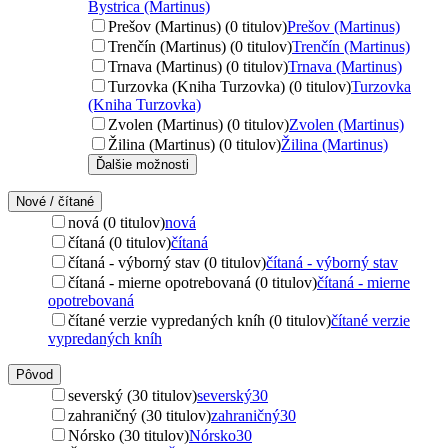
Bystrica (Martinus)
Prešov (Martinus) (0 titulov)
Prešov (Martinus)
Trenčín (Martinus) (0 titulov)
Trenčín (Martinus)
Trnava (Martinus) (0 titulov)
Trnava (Martinus)
Turzovka (Kniha Turzovka) (0 titulov)
Turzovka
(Kniha Turzovka)
Zvolen (Martinus) (0 titulov)
Zvolen (Martinus)
Žilina (Martinus) (0 titulov)
Žilina (Martinus)
Ďalšie možnosti
Nové / čítané
nová (0 titulov)
nová
čítaná (0 titulov)
čítaná
čítaná - výborný stav (0 titulov)
čítaná - výborný stav
čítaná - mierne opotrebovaná (0 titulov)
čítaná - mierne
opotrebovaná
čítané verzie vypredaných kníh (0 titulov)
čítané verzie
vypredaných kníh
Pôvod
severský (30 titulov)
severský
30
zahraničný (30 titulov)
zahraničný
30
Nórsko (30 titulov)
Nórsko
30