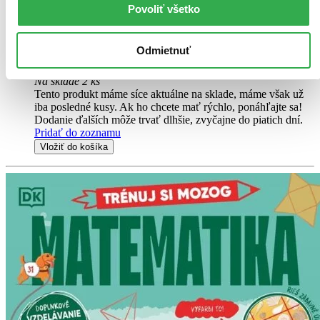
pokaždé, když puzzle dokončí. Díky velkým kostičkám se bude
Povoliť všetko
dobře stavět už dětem od 2 let. Ty si přitom procvičí motoriku a
fantazii...
Odmietnuť
Puzzle (24 dielikov)
9,60 €
Na sklade 2 ks
Tento produkt máme síce aktuálne na sklade, máme však už
iba posledné kusy. Ak ho chcete mať rýchlo, ponáhľajte sa!
Dodanie ďalších môže trvať dlhšie, zvyčajne do piatich dní.
Pridať do zoznamu
Vložiť do košíka