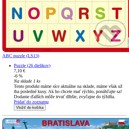
ABC puzzle (LS13)
Puzzle (26 dielikov)
7,10 €
-6 %
Na sklade 1 ks
Tento produkt máme síce aktuálne na sklade, máme však už
iba posledné kusy. Ak ho chcete mať rýchlo, ponáhľajte sa!
Dodanie ďalších môže trvať dlhšie, zvyčajne do týždňa.
Pridať do zoznamu
Vložiť do košíka