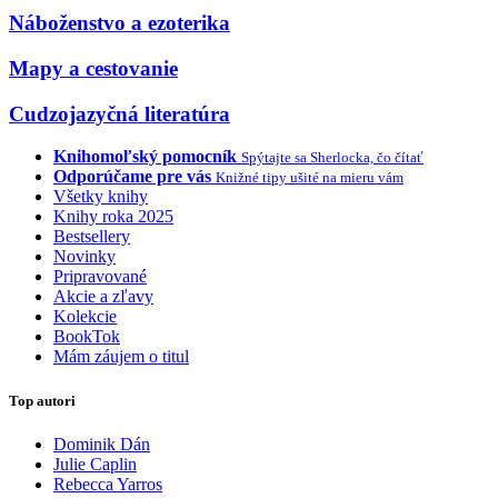
Náboženstvo a ezoterika
Mapy a cestovanie
Cudzojazyčná literatúra
Knihomoľský pomocník
Spýtajte sa Sherlocka, čo čítať
Odporúčame pre vás
Knižné tipy ušité na mieru vám
Všetky knihy
Knihy roka 2025
Bestsellery
Novinky
Pripravované
Akcie a zľavy
Kolekcie
BookTok
Mám záujem o titul
Top autori
Dominik Dán
Julie Caplin
Rebecca Yarros