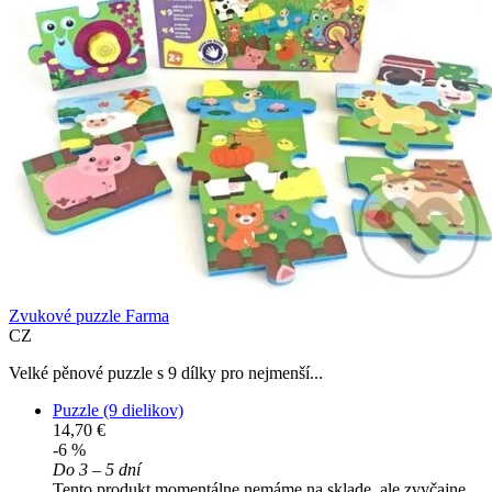
Zvukové puzzle Farma
CZ
Velké pěnové puzzle s 9 dílky pro nejmenší...
Puzzle (9 dielikov)
14,70 €
-6 %
Do 3 – 5 dní
Tento produkt momentálne nemáme na sklade, ale zvyčajne