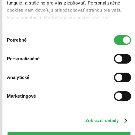
funguje, a stále ho pre vás zlepšovať. Personalizačné
cookies nám dovoľujú prispôsobovať stránku pre vašu
lepšiu orientáciu. Marketingové cookies nám zas
umožňujú zobrazenie relevantnej reklamy. Niektoré údaje
zdieľame aj s tretími stranami. Veľmi by nám pomohlo,
Výber
keby sme mohli používať všetky tieto cookies. Ďakujeme!
Potrebné
súhlasu
Personalizačné
Analytické
Marketingové
Puzzle 24 maxi Krtek ve vodě
Zobraziť detaily
CZ
Skládačka o 24 dílcích nese motiv Krtečka, který děti uvidí