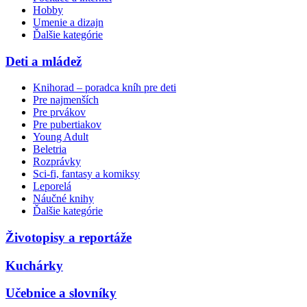
Hobby
Umenie a dizajn
Ďalšie kategórie
Deti a mládež
Knihorad – poradca kníh pre deti
Pre najmenších
Pre prvákov
Pre pubertiakov
Young Adult
Beletria
Rozprávky
Sci-fi, fantasy a komiksy
Leporelá
Náučné knihy
Ďalšie kategórie
Životopisy a reportáže
Kuchárky
Učebnice a slovníky