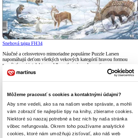
Snehová tajga FH34
Náučné a celosvetovo mimoriadne populárne Puzzle Larsen
napomáhajú deťom všetkých vekových kategórií hravou formou
rozvíjať svoj intelekt a prehlbovať svoje vedomosti...
Puzzle (66 dielikov)
7,20 €
Na sklade 1 ks
Tento produkt máme síce aktuálne na sklade, máme však už
Môžeme pracovať s cookies a kontaktnými údajmi?
iba posledné kusy. Ak ho chcete mať rýchlo, ponáhľajte sa!
Dodanie ďalších môže trvať dlhšie, zvyčajne do týždňa.
Aby sme vedeli, ako sa na našom webe správate, a mohli
Pridať do zoznamu
vám zobraziť tie najlepšie tipy na knihy, zbierame cookies.
Vložiť do košíka
Niektoré sú naozaj potrebné a bez nich by naša stránka
vôbec nefungovala. Okrem toho používame analytické
cookies, ktoré nám umožňujú zisťovať, ako náš web