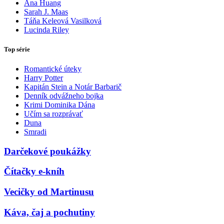
Ana Huang
Sarah J. Maas
Táňa Keleová Vasilková
Lucinda Riley
Top série
Romantické úteky
Harry Potter
Kapitán Stein a Notár Barbarič
Denník odvážneho bojka
Krimi Dominika Dána
Učím sa rozprávať
Duna
Smradi
Darčekové poukážky
Čítačky e-kníh
Vecičky od Martinusu
Káva, čaj a pochutiny