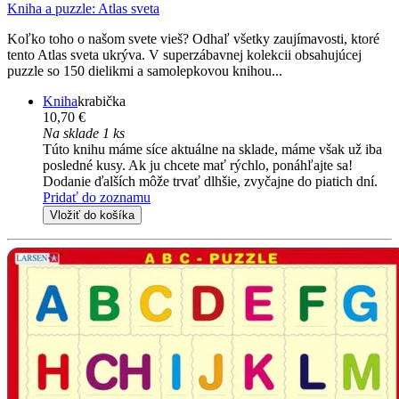
Kniha a puzzle: Atlas sveta
Koľko toho o našom svete vieš? Odhaľ všetky zaujímavosti, ktoré
tento Atlas sveta ukrýva. V superzábavnej kolekcii obsahujúcej
puzzle so 150 dielikmi a samolepkovou knihou...
Kniha
krabička
10,70 €
Na sklade 1 ks
Túto knihu máme síce aktuálne na sklade, máme však už iba
posledné kusy. Ak ju chcete mať rýchlo, ponáhľajte sa!
Dodanie ďalších môže trvať dlhšie, zvyčajne do piatich dní.
Pridať do zoznamu
Vložiť do košíka