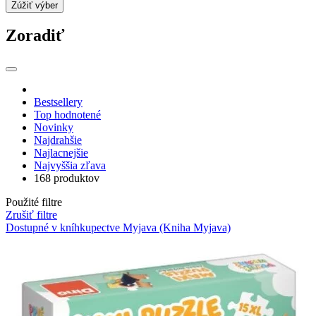
Zúžiť výber
Zoradiť
Bestsellery
Top hodnotené
Novinky
Najdrahšie
Najlacnejšie
Najvyššia zľava
168 produktov
Použité filtre
Zrušiť filtre
Dostupné v kníhkupectve Myjava (Kniha Myjava)