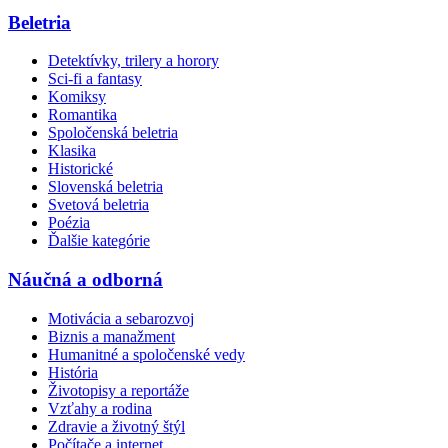
Beletria
Detektívky, trilery a horory
Sci-fi a fantasy
Komiksy
Romantika
Spoločenská beletria
Klasika
Historické
Slovenská beletria
Svetová beletria
Poézia
Ďalšie kategórie
Náučná a odborná
Motivácia a sebarozvoj
Biznis a manažment
Humanitné a spoločenské vedy
História
Životopisy a reportáže
Vzťahy a rodina
Zdravie a životný štýl
Počítače a internet