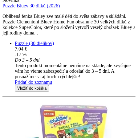
Novinka
Puzzle Bluey 30 dílků (2026)
Oblíbená fenka Bluey zve malé děti do světa zábavy a skládání.
Puzzle Clementoni Bluey Home Fun obsahuje 30 velkých dílků z
kolekce SuperColor, které po složení vytvoří veselý obrázek Bluey a
její rodiny doma...
Puzzle (30 dielikov)
7,04 €
-17 %
Do 3 – 5 dní
Tento produkt momentálne nemáme na sklade, ale zvyčajne
vám ho vieme zabezpečiť a odoslať do 3 – 5 dní. A
posnažíme sa aj trochu rýchlejšie!
Pridať do zoznamu
Vložiť do košíka