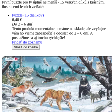
První puzzle pro ty úplně nejmenší - 15 velkých dílků s krásnými
ilustracemi lesních zvířátek.
Puzzle (15 dielikov)
6,40 €
Do 2 – 6 dní
Tento produkt momentálne nemáme na sklade, ale zvyčajne
vám ho vieme zabezpečiť a odoslať do 2 – 6 dní. A
posnažíme sa aj trochu rýchlejšie!
Pridať do zoznamu
Vložiť do košíka