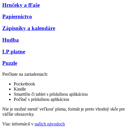
Hrnčeky a fľaše
Papiernictvo
Zápisníky a kalendáre
Hudba
LP platne
Puzzle
Prečítate na zariadeniach:
Pocketbook
Kindle
Smartfón či tablet s príslušnou aplikáciou
Počítač s príslušnou aplikáciou
Nie je možné meniť veľkosť písma, formát je preto vhodný skôr pre
väčšie obrazovky.
Viac informácií v
našich návodoch