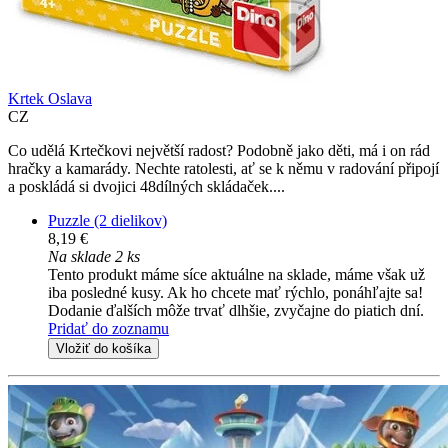
Krtek Oslava
CZ
Co udělá Krtečkovi největší radost? Podobně jako děti, má i on rád
hračky a kamarády. Nechte ratolesti, ať se k němu v radování připojí
a poskládá si dvojici 48dílných skládaček....
Puzzle (2 dielikov)
8,19 €
Na sklade 2 ks
Tento produkt máme síce aktuálne na sklade, máme však už
iba posledné kusy. Ak ho chcete mať rýchlo, ponáhľajte sa!
Dodanie ďalších môže trvať dlhšie, zvyčajne do piatich dní.
Pridať do zoznamu
Vložiť do košíka