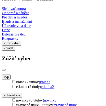
Sledovať autora
Odborné a náučné
Pre deti a mládež
Biznis a manažment
Účtovníctvo a dane
Dane
Beletria pre deti
Rozprávky
Zúžiť výber
Zoradiť
Zúžiť výber
Typ
kniha (7 titulov)
kniha
7
e-kniha (2 tituly)
e-kniha
2
Zobraziť iba
novinky (0 titulov)
novinky
zľavnené tituly (0 titulov)
zľavnené tituly