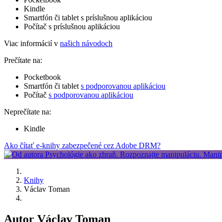
Kindle
Smartfón či tablet s príslušnou aplikáciou
Počítač s príslušnou aplikáciou
Viac informácií v
našich návodoch
Prečítate na:
Pocketbook
Smartfón či tablet
s podporovanou aplikáciou
Počítač
s podporovanou aplikáciou
Neprečítate na:
Kindle
Ako čítať e-knihy zabezpečené cez Adobe DRM?
Knihy
Václav Toman
Autor Václav Toman