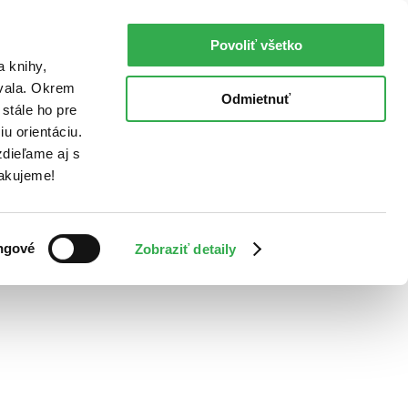
Povoliť všetko
a knihy,
ovala. Okrem
Odmietnuť
stále ho pre
u orientáciu.
dieľame aj s
Ďakujeme!
ngové
Zobraziť detaily