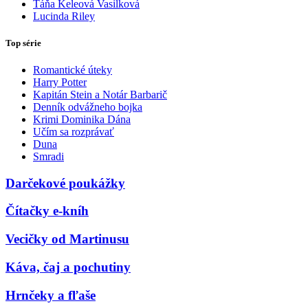
Táňa Keleová Vasilková
Lucinda Riley
Top série
Romantické úteky
Harry Potter
Kapitán Stein a Notár Barbarič
Denník odvážneho bojka
Krimi Dominika Dána
Učím sa rozprávať
Duna
Smradi
Darčekové poukážky
Čítačky e-kníh
Vecičky od Martinusu
Káva, čaj a pochutiny
Hrnčeky a fľaše