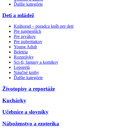
Ďalšie kategórie
Deti a mládež
Knihorad – poradca kníh pre deti
Pre najmenších
Pre prvákov
Pre pubertiakov
Young Adult
Beletria
Rozprávky
Sci-fi, fantasy a komiksy
Leporelá
Náučné knihy
Ďalšie kategórie
Životopisy a reportáže
Kuchárky
Učebnice a slovníky
Náboženstvo a ezoterika