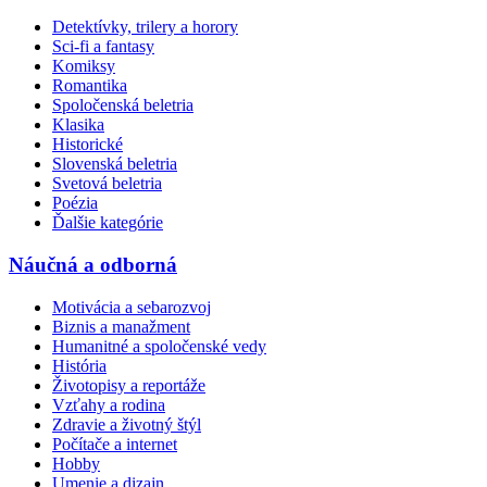
Detektívky, trilery a horory
Sci-fi a fantasy
Komiksy
Romantika
Spoločenská beletria
Klasika
Historické
Slovenská beletria
Svetová beletria
Poézia
Ďalšie kategórie
Náučná a odborná
Motivácia a sebarozvoj
Biznis a manažment
Humanitné a spoločenské vedy
História
Životopisy a reportáže
Vzťahy a rodina
Zdravie a životný štýl
Počítače a internet
Hobby
Umenie a dizajn