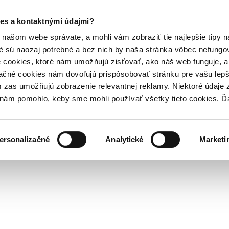
es a kontaktnými údajmi?
našom webe správate, a mohli vám zobraziť tie najlepšie tipy n
é sú naozaj potrebné a bez nich by naša stránka vôbec nefung
 cookies, ktoré nám umožňujú zisťovať, ako náš web funguje, a 
ačné cookies nám dovoľujú prispôsobovať stránku pre vašu lepši
zas umožňujú zobrazenie relevantnej reklamy. Niektoré údaje z
y nám pomohlo, keby sme mohli používať všetky tieto cookies. 
ersonalizačné
Analytické
Marketi