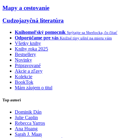
Mapy a cestovanie
Cudzojazyčná literatúra
Knihomoľský pomocník
Spýtajte sa Sherlocka, čo čítať
Odporúčame pre vás
Knižné tipy ušité na mieru vám
Všetky knihy
Knihy roka 2025
Bestsellery
Novinky
Pripravované
Akcie a zľavy
Kolekcie
BookTok
Mám záujem o titul
Top autori
Dominik Dán
Julie Caplin
Rebecca Yarros
Ana Huang
Sarah J. Maas