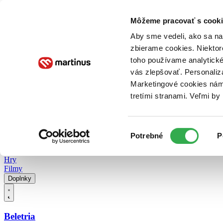
Doručenie
Kníhkupectvá
Knihovrátok
Poukážky
Knižný blog
Kontakt
Môžeme pracovať s cooki
Aby sme vedeli, ako sa na 
zbierame cookies. Niektor
E-knihy
Audioknihy
Hry
Filmy
Knihy
Doplnky
toho používame analytické
vás zlepšovať. Personaliz
Vyhľadávanie
Marketingové cookies nám 
tretími stranami. Veľmi b
Prihlásiť
Vyhľadávanie
Výber
Knihy
Potrebné
P
súhlasu
E-knihy
Audioknihy
Hry
Filmy
Doplnky
Beletria