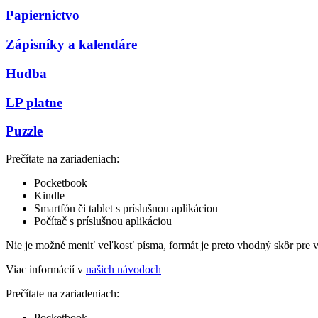
Papiernictvo
Zápisníky a kalendáre
Hudba
LP platne
Puzzle
Prečítate na zariadeniach:
Pocketbook
Kindle
Smartfón či tablet s príslušnou aplikáciou
Počítač s príslušnou aplikáciou
Nie je možné meniť veľkosť písma, formát je preto vhodný skôr pre 
Viac informácií v
našich návodoch
Prečítate na zariadeniach:
Pocketbook