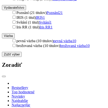
Vydavateľstvo
Poznání (21 titulov)
Poznání
21
IRIS (1 titul)
IRIS
1
Svítání (1 titul)
Svítání
1
Iris RR (1 titul)
Iris RR
1
Väzba
pevná väzba (10 titulov)
pevná väzba
10
brožovaná väzba (10 titulov)
brožovaná väzba
10
Zúžiť výber
Zoradiť
Bestsellery
Top hodnotené
Novinky
Najdrahšie
Najlacnejšie