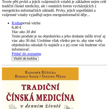
Teorie pěti prvků a jejich vzájemných vztahů je základem nejen celé
tradiční čínské medicíny, ale i ostatních forem vycházejících z
energeticko-informačních základů. Prvky, jejich uspořádání a
vzájemné vztahy vyjadřují nejen energoinformační děje...
Kniha
pevná väzba
8,40 €
Viac ako 30 dní
Tento produkt je na objednávku a jeho dodanie môže trvať aj
viac ako 30 dní. Urobíme však všetko pre to, aby sme vašu
objednávku odoslali čo najskôr a o jej ceste vás budeme včas
informovať.
Pridať do zoznamu
Vložiť do košíka