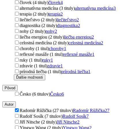
človek (4 tituly)
človek
4
alternatívna medicína (3 tituly)
alternatívna medicína
3
terapia (2 tituly)
terapia
2
liečiteľstvo (2 tituly)
liečiteľstvo
2
diagnostika (2 tituly)
diagnostika
2
nohy (2 tituly)
nohy
2
liečba energiou (2 tituly)
liečba energiou
2
celostná medicína (2 tituly)
celostná medicína
2
choroby (1 titul)
choroby
1
reflexné masáže (1 titul)
reflexné masáže
1
ruky (1 titul)
ruky
1
zdravie (1 titul)
zdravie
1
prírodná liečba (1 titul)
prírodná liečba
1
Ďalšie možnosti
Pôvod
Česko (6 titulov)
Česko
6
Autor
Radomír Růžička (27 titulov)
Radomír Růžička
27
Rudolf Sosík (7 titulov)
Rudolf Sosík
7
Jiří Nitsche (2 tituly)
Jiří Nitsche
2
Yingwu Wang (2 tituly)
Yingwu Wang
2