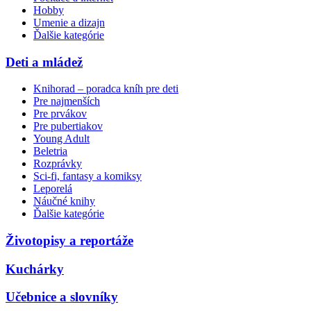
Hobby
Umenie a dizajn
Ďalšie kategórie
Deti a mládež
Knihorad – poradca kníh pre deti
Pre najmenších
Pre prvákov
Pre pubertiakov
Young Adult
Beletria
Rozprávky
Sci-fi, fantasy a komiksy
Leporelá
Náučné knihy
Ďalšie kategórie
Životopisy a reportáže
Kuchárky
Učebnice a slovníky