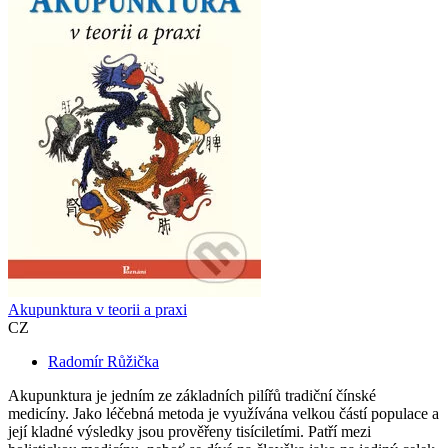
Akupunktura v teorii a praxi
CZ
Radomír Růžička
Akupunktura je jedním ze základních pilířů tradiční čínské
medicíny. Jako léčebná metoda je využívána velkou částí populace a
její kladné výsledky jsou prověřeny tisíciletími. Patří mezi