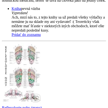
holistickou medicínu, neboť se dívá na člověka jako na jediný celek.
Kniha
pevná väzba
Vypredané
Ach, mrzí nás to, z tejto knihy sa už predali všetky výtlačky a
nemáme ju na sklade my ani vydavateľ :( Teoreticky však
môžete mať šťastie v niektorých iných obchodoch, ktoré ešte
nepredali posledné kusy.
Pridať do zoznamu
Reflexologie nohy (mapa)