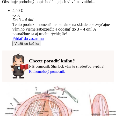
Obsahuje podrobný popis bodů a jejich vlivů na vnitřní...
4,50 €
-5 %
Do 3 – 4 dní
Tento produkt momentálne nemáme na sklade, ale zvyčajne
vám ho vieme zabezpečiť a odoslať do 3 – 4 dní. A
posnažíme sa aj trochu rýchlejšie!
Pridať do zoznamu
Vložiť do košíka
Chcete poradiť knihu?
Náš pomocník Sherlock vám ju s radosťou vypátra!
Knihomoľský pomocník