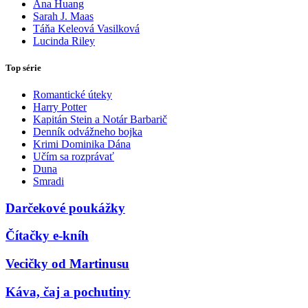
Ana Huang
Sarah J. Maas
Táňa Keleová Vasilková
Lucinda Riley
Top série
Romantické úteky
Harry Potter
Kapitán Stein a Notár Barbarič
Denník odvážneho bojka
Krimi Dominika Dána
Učím sa rozprávať
Duna
Smradi
Darčekové poukážky
Čítačky e-kníh
Vecičky od Martinusu
Káva, čaj a pochutiny