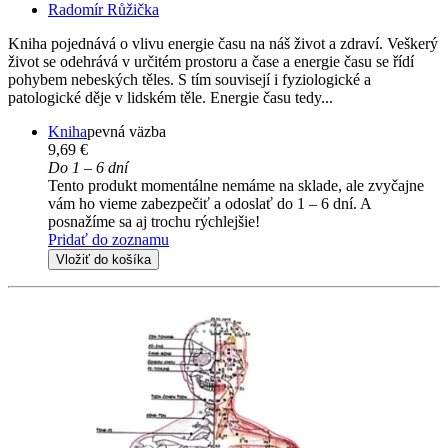
Radomír Růžička
Kniha pojednává o vlivu energie času na náš život a zdraví. Veškerý
život se odehrává v určitém prostoru a čase a energie času se řídí
pohybem nebeských těles. S tím souvisejí i fyziologické a
patologické děje v lidském těle. Energie času tedy...
Kniha
pevná väzba
9,69 €
Do 1 – 6 dní
Tento produkt momentálne nemáme na sklade, ale zvyčajne
vám ho vieme zabezpečiť a odoslať do 1 – 6 dní. A
posnažíme sa aj trochu rýchlejšie!
Pridať do zoznamu
Vložiť do košíka