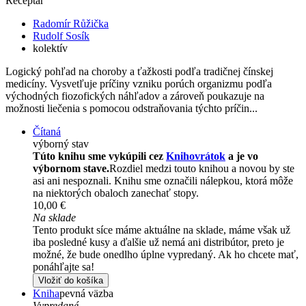
Receptář
Radomír Růžička
Rudolf Sosík
kolektív
Logický pohľad na choroby a ťažkosti podľa tradičnej čínskej
medicíny. Vysvetľuje príčiny vzniku porúch organizmu podľa
východných fiozofických náhľadov a zároveň poukazuje na
možnosti liečenia s pomocou odstraňovania týchto príčin...
Čítaná
výborný stav
Túto knihu sme vykúpili cez
Knihovrátok
a je vo
výbornom stave.
Rozdiel medzi touto knihou a novou by ste
asi ani nespoznali. Knihu sme označili nálepkou, ktorá môže
na niektorých obaloch zanechať stopy.
10,00 €
Na sklade
Tento produkt síce máme aktuálne na sklade, máme však už
iba posledné kusy a ďalšie už nemá ani distribútor, preto je
možné, že bude onedlho úplne vypredaný. Ak ho chcete mať,
ponáhľajte sa!
Vložiť do košíka
Kniha
pevná väzba
Vypredané