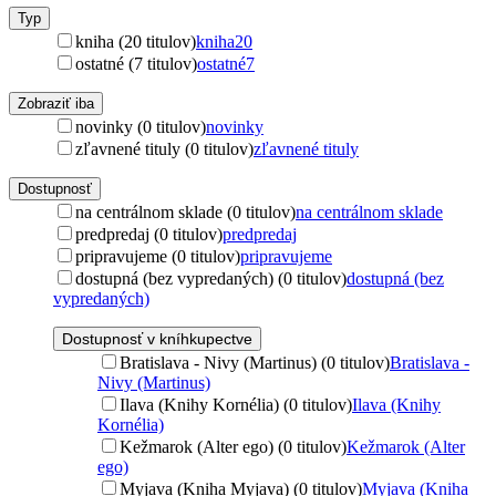
Typ
kniha (20 titulov)
kniha
20
ostatné (7 titulov)
ostatné
7
Zobraziť iba
novinky (0 titulov)
novinky
zľavnené tituly (0 titulov)
zľavnené tituly
Dostupnosť
na centrálnom sklade (0 titulov)
na centrálnom sklade
predpredaj (0 titulov)
predpredaj
pripravujeme (0 titulov)
pripravujeme
dostupná (bez vypredaných) (0 titulov)
dostupná (bez
vypredaných)
Dostupnosť v kníhkupectve
Bratislava - Nivy (Martinus) (0 titulov)
Bratislava -
Nivy (Martinus)
Ilava (Knihy Kornélia) (0 titulov)
Ilava (Knihy
Kornélia)
Kežmarok (Alter ego) (0 titulov)
Kežmarok (Alter
ego)
Myjava (Kniha Myjava) (0 titulov)
Myjava (Kniha