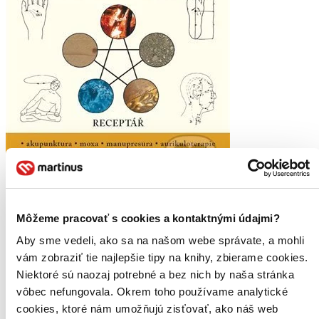
Tradiční čínská medicína v denním životě
CZ
Môžeme pracovať s cookies a kontaktnými údajmi?
Radomír Růžička
Aby sme vedeli, ako sa na našom webe správate, a mohli
Rudolf Sosík
vám zobraziť tie najlepšie tipy na knihy, zbierame cookies.
Yingwu Wang
Niektoré sú naozaj potrebné a bez nich by naša stránka
Třetí vydání úspěšné knihy předkládá logický pohled na nemoci a
vôbec nefungovala. Okrem toho používame analytické
potíže podle tradiční čínské medicíny. Vysvětluje příčiny vzniku
cookies, ktoré nám umožňujú zisťovať, ako náš web
poruch organismu podle východních filozofických náhledů a...