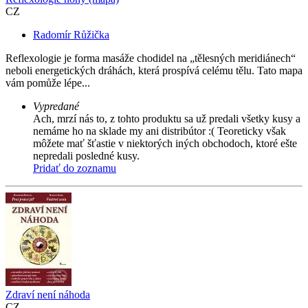
CZ
Radomír Růžička
Reflexologie je forma masáže chodidel na „tělesných meridiánech“
neboli energetických dráhách, která prospívá celému tělu. Tato mapa
vám pomůže lépe...
Vypredané
Ach, mrzí nás to, z tohto produktu sa už predali všetky kusy a
nemáme ho na sklade my ani distribútor :( Teoreticky však
môžete mať šťastie v niektorých iných obchodoch, ktoré ešte
nepredali posledné kusy.
Pridať do zoznamu
Zdraví není náhoda
CZ