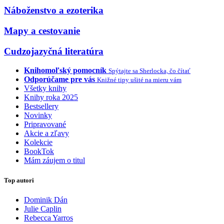
Náboženstvo a ezoterika
Mapy a cestovanie
Cudzojazyčná literatúra
Knihomoľský pomocník
Spýtajte sa Sherlocka, čo čítať
Odporúčame pre vás
Knižné tipy ušité na mieru vám
Všetky knihy
Knihy roka 2025
Bestsellery
Novinky
Pripravované
Akcie a zľavy
Kolekcie
BookTok
Mám záujem o titul
Top autori
Dominik Dán
Julie Caplin
Rebecca Yarros