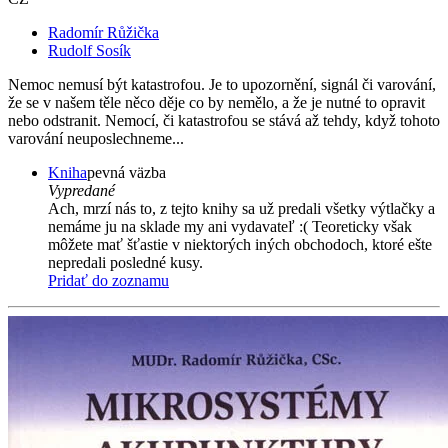
Radomír Růžička
Rudolf Sosík
Nemoc nemusí být katastrofou. Je to upozornění, signál či varování,
že se v našem těle něco děje co by nemělo, a že je nutné to opravit
nebo odstranit. Nemocí, či katastrofou se stává až tehdy, když tohoto
varování neuposlechneme...
Kniha
pevná väzba
Vypredané
Ach, mrzí nás to, z tejto knihy sa už predali všetky výtlačky a
nemáme ju na sklade my ani vydavateľ :( Teoreticky však
môžete mať šťastie v niektorých iných obchodoch, ktoré ešte
nepredali posledné kusy.
Pridať do zoznamu