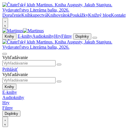
Doručenie
Kníhkupectvá
Knihovrátok
Poukážky
Knižný blog
Kontakt
E-knihy
Audioknihy
Hry
Filmy
Knihy
Doplnky
Vyhľadávanie
Prihlásiť
Vyhľadávanie
Knihy
E-knihy
Audioknihy
Hry
Filmy
Doplnky