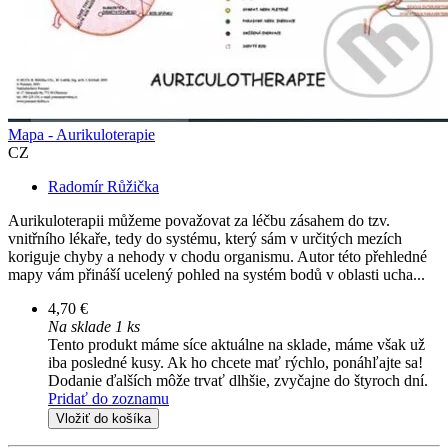
Mapa - Aurikuloterapie
CZ
Radomír Růžička
Aurikuloterapii můžeme považovat za léčbu zásahem do tzv.
vnitřního lékaře, tedy do systému, který sám v určitých mezích
koriguje chyby a nehody v chodu organismu. Autor této přehledné
mapy vám přináší ucelený pohled na systém bodů v oblasti ucha...
4,70 €
Na sklade 1 ks
Tento produkt máme síce aktuálne na sklade, máme však už
iba posledné kusy. Ak ho chcete mať rýchlo, ponáhľajte sa!
Dodanie ďalších môže trvať dlhšie, zvyčajne do štyroch dní.
Pridať do zoznamu
Vložiť do košíka