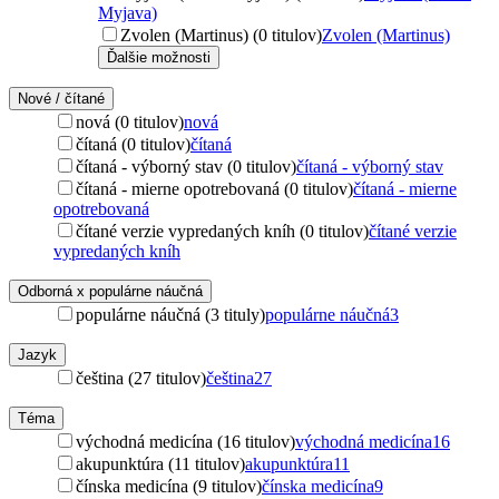
Myjava)
Zvolen (Martinus) (0 titulov)
Zvolen (Martinus)
Ďalšie možnosti
Nové / čítané
nová (0 titulov)
nová
čítaná (0 titulov)
čítaná
čítaná - výborný stav (0 titulov)
čítaná - výborný stav
čítaná - mierne opotrebovaná (0 titulov)
čítaná - mierne
opotrebovaná
čítané verzie vypredaných kníh (0 titulov)
čítané verzie
vypredaných kníh
Odborná x populárne náučná
populárne náučná (3 tituly)
populárne náučná
3
Jazyk
čeština (27 titulov)
čeština
27
Téma
východná medicína (16 titulov)
východná medicína
16
akupunktúra (11 titulov)
akupunktúra
11
čínska medicína (9 titulov)
čínska medicína
9