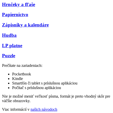
Hrnčeky a fľaše
Papiernictvo
Zápisníky a kalendáre
Hudba
LP platne
Puzzle
Prečítate na zariadeniach:
Pocketbook
Kindle
Smartfón či tablet s príslušnou aplikáciou
Počítač s príslušnou aplikáciou
Nie je možné meniť veľkosť písma, formát je preto vhodný skôr pre
väčšie obrazovky.
Viac informácií v
našich návodoch