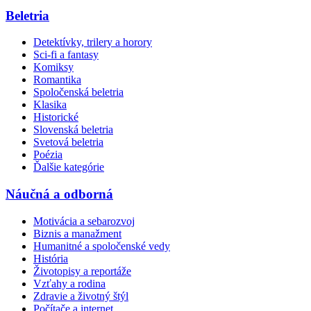
Beletria
Detektívky, trilery a horory
Sci-fi a fantasy
Komiksy
Romantika
Spoločenská beletria
Klasika
Historické
Slovenská beletria
Svetová beletria
Poézia
Ďalšie kategórie
Náučná a odborná
Motivácia a sebarozvoj
Biznis a manažment
Humanitné a spoločenské vedy
História
Životopisy a reportáže
Vzťahy a rodina
Zdravie a životný štýl
Počítače a internet