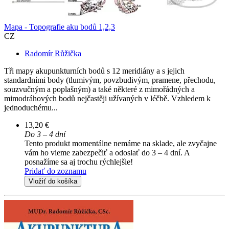
Mapa - Topografie aku bodů 1,2,3
CZ
Radomír Růžička
Tři mapy akupunkturních bodů s 12 meridiány a s jejich
standardními body (tlumivým, povzbudivým, pramene, přechodu,
souzvučným a poplašným) a také některé z mimořádných a
mimodráhových bodů nejčastěji užívaných v léčbě. Vzhledem k
jednoduchému...
13,20 €
Do 3 – 4 dní
Tento produkt momentálne nemáme na sklade, ale zvyčajne
vám ho vieme zabezpečiť a odoslať do 3 – 4 dní. A
posnažíme sa aj trochu rýchlejšie!
Pridať do zoznamu
Vložiť do košíka