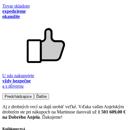
Tovar skladom
expedujeme
okamžite
U nás nakupujete
vždy bezpečne
a s dôverou
Predchádzajúce
Ďalšie
Aj z drobných vecí sa dajú urobiť veľké. Vďaka vašim Anjelským
drobným ste pri nákupoch na Martinuse darovali už
1 501 609,00 €
na Dobrého Anjela
. Ďakujeme!
Kníhkupectvá