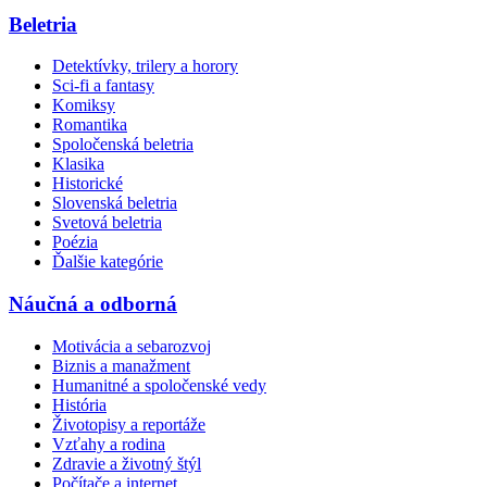
Beletria
Detektívky, trilery a horory
Sci-fi a fantasy
Komiksy
Romantika
Spoločenská beletria
Klasika
Historické
Slovenská beletria
Svetová beletria
Poézia
Ďalšie kategórie
Náučná a odborná
Motivácia a sebarozvoj
Biznis a manažment
Humanitné a spoločenské vedy
História
Životopisy a reportáže
Vzťahy a rodina
Zdravie a životný štýl
Počítače a internet