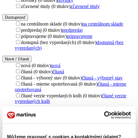
novinky (0 titulov)
novinky
zľavnené tituly (0 titulov)
zľavnené tituly
Dostupnosť
na centrálnom sklade (0 titulov)
na centrálnom sklade
predpredaj (0 titulov)
predpredaj
pripravujeme (0 titulov)
pripravujeme
dostupná (bez vypredaných) (0 titulov)
dostupná (bez
vypredaných)
Nové / čítané
nová (0 titulov)
nová
čítaná (0 titulov)
čítaná
čítaná - výborný stav (0 titulov)
čítaná - výborný stav
čítaná - mierne opotrebovaná (0 titulov)
čítaná - mierne
opotrebovaná
čítané verzie vypredaných kníh (0 titulov)
čítané verzie
vypredaných kníh
Jazyk
slovenčina (1 titul)
slovenčina
1
Vydavateľstvo
VEDA (1 titul)
VEDA
1
Môžeme pracovať s cookies a kontaktnými údajmi?