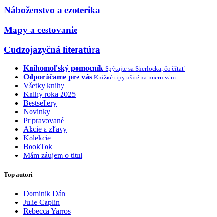
Náboženstvo a ezoterika
Mapy a cestovanie
Cudzojazyčná literatúra
Knihomoľský pomocník
Spýtajte sa Sherlocka, čo čítať
Odporúčame pre vás
Knižné tipy ušité na mieru vám
Všetky knihy
Knihy roka 2025
Bestsellery
Novinky
Pripravované
Akcie a zľavy
Kolekcie
BookTok
Mám záujem o titul
Top autori
Dominik Dán
Julie Caplin
Rebecca Yarros