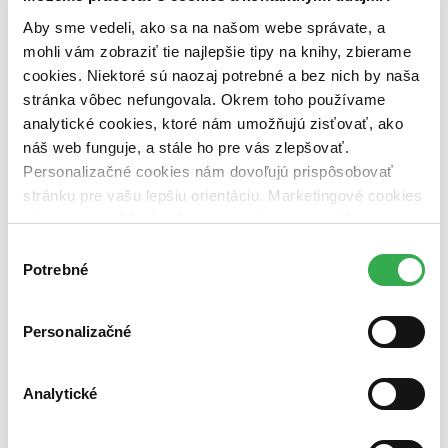
Aby sme vedeli, ako sa na našom webe správate, a
Väzba
mohli vám zobraziť tie najlepšie tipy na knihy, zbierame
pevná väzba (1 titul)
pevná väzba
1
cookies. Niektoré sú naozaj potrebné a bez nich by naša
Zúžiť výber
stránka vôbec nefungovala. Okrem toho používame
analytické cookies, ktoré nám umožňujú zisťovať, ako
Zoradiť
náš web funguje, a stále ho pre vás zlepšovať.
Personalizačné cookies nám dovoľujú prispôsobovať
stránku pre vašu lepšiu orientáciu. Marketingové cookies
nám zas umožňujú zobrazenie relevantnej reklamy.
Bestsellery
Top hodnotené
Niektoré údaje zdieľame aj s tretími stranami. Veľmi by
Výber
Novinky
nám pomohlo, keby sme mohli používať všetky tieto
Potrebné
súhlasu
Najdrahšie
cookies. Ďakujeme!
Najlacnejšie
Najvyššia zľava
Personalizačné
Použité filtre
Zrušiť filtre
Analytické
V slovenskom jazyku