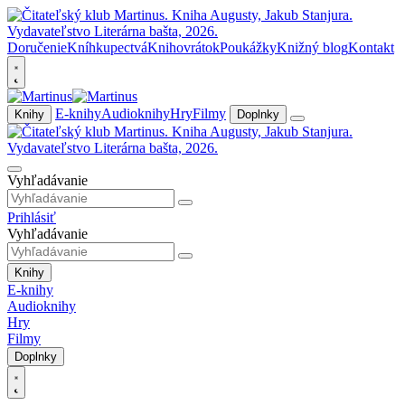
Doručenie
Kníhkupectvá
Knihovrátok
Poukážky
Knižný blog
Kontakt
E-knihy
Audioknihy
Hry
Filmy
Knihy
Doplnky
Vyhľadávanie
Prihlásiť
Vyhľadávanie
Knihy
E-knihy
Audioknihy
Hry
Filmy
Doplnky