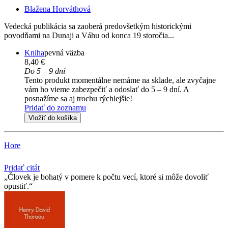
Blažena Horváthová
Vedecká publikácia sa zaoberá predovšetkým historickými
povodňami na Dunaji a Váhu od konca 19 storočia...
Kniha
pevná väzba
8,40 €
Do 5 – 9 dní
Tento produkt momentálne nemáme na sklade, ale zvyčajne
vám ho vieme zabezpečiť a odoslať do 5 – 9 dní. A
posnažíme sa aj trochu rýchlejšie!
Pridať do zoznamu
Vložiť do košíka
Hore
Pridať citát
Človek je bohatý v pomere k počtu vecí, ktoré si môže dovoliť
opustiť.