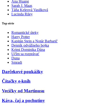
Ana Huang
Sarah J. Maas
Táňa Keleová Vasilková
Lucinda Riley
Top série
Romantické úteky
Harry Potter
Kapitán Stein a Notár Barbarič
Denník odvážneho bojka
Krimi Dominika Dána
Učím sa rozprávať
Duna
Smradi
Darčekové poukážky
Čítačky e-kníh
Vecičky od Martinusu
Káva, čaj a pochutiny