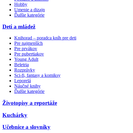
Hobby
Umenie a dizajn
Ďalšie kategórie
Deti a mládež
Knihorad – poradca kníh pre deti
Pre najmenších
Pre prvákov
Pre pubertiakov
Young Adult
Beletria
Rozprávky
Sci-fi, fantasy a komiksy
Leporelá
Náučné knihy
Ďalšie kategórie
Životopisy a reportáže
Kuchárky
Učebnice a slovníky