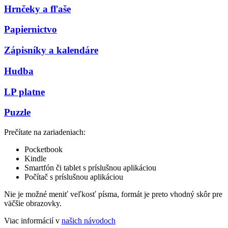
Hrnčeky a fľaše
Papiernictvo
Zápisníky a kalendáre
Hudba
LP platne
Puzzle
Prečítate na zariadeniach:
Pocketbook
Kindle
Smartfón či tablet s príslušnou aplikáciou
Počítač s príslušnou aplikáciou
Nie je možné meniť veľkosť písma, formát je preto vhodný skôr pre
väčšie obrazovky.
Viac informácií v
našich návodoch