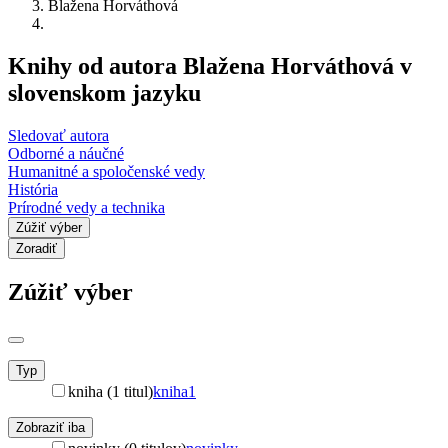
Blažena Horváthová
Knihy od autora Blažena Horváthová v
slovenskom jazyku
Sledovať autora
Odborné a náučné
Humanitné a spoločenské vedy
História
Prírodné vedy a technika
Zúžiť výber
Zoradiť
Zúžiť výber
Typ
kniha (1 titul)
kniha
1
Zobraziť iba