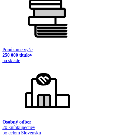
Ponúkame vyše
250 000 titulov
na sklade
Osobný odber
20 kníhkupectiev
po celom Slovensku