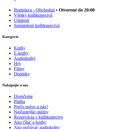
Bratislava - Obchodná
• Otvorené do 20:00
Všetky kníhkupectvá
Udalosti
Spriatelené kníhkupectvá
Kategórie
Knihy
E-knihy
Audioknihy
Hry
Filmy
Doplnky
Nakupujte u nás
Doručenie
Platba
Prečo práve u nás?
Najčastejšie otázky
Rezervácia v kníhkupectve
Ako čítať e-knihy
Ako počúvať audioknihy