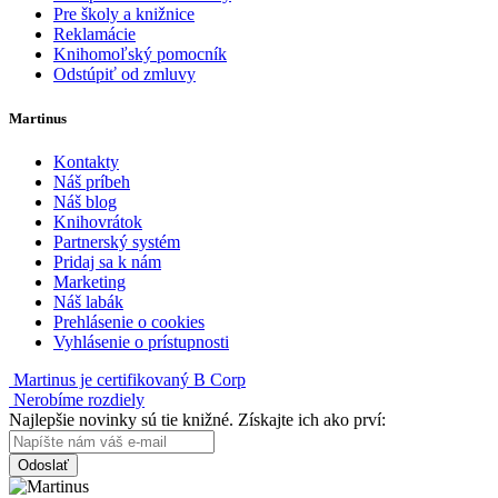
Pre školy a knižnice
Reklamácie
Knihomoľský pomocník
Odstúpiť od zmluvy
Martinus
Kontakty
Náš príbeh
Náš blog
Knihovrátok
Partnerský systém
Pridaj sa k nám
Marketing
Náš labák
Prehlásenie o cookies
Vyhlásenie o prístupnosti
Martinus je certifikovaný B Corp
Nerobíme rozdiely
Najlepšie novinky sú tie knižné. Získajte ich ako prví:
Odoslať