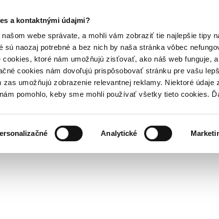
es a kontaktnými údajmi?
našom webe správate, a mohli vám zobraziť tie najlepšie tipy n
é sú naozaj potrebné a bez nich by naša stránka vôbec nefung
 cookies, ktoré nám umožňujú zisťovať, ako náš web funguje, a 
ačné cookies nám dovoľujú prispôsobovať stránku pre vašu lepši
zas umožňujú zobrazenie relevantnej reklamy. Niektoré údaje z
y nám pomohlo, keby sme mohli používať všetky tieto cookies. 
ersonalizačné
Analytické
Marketi