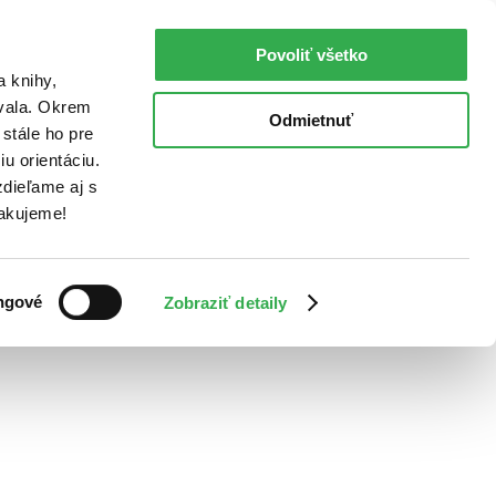
Povoliť všetko
a knihy,
ovala. Okrem
Odmietnuť
stále ho pre
u orientáciu.
dieľame aj s
Ďakujeme!
ngové
Zobraziť detaily