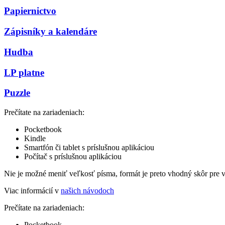
Papiernictvo
Zápisníky a kalendáre
Hudba
LP platne
Puzzle
Prečítate na zariadeniach:
Pocketbook
Kindle
Smartfón či tablet s príslušnou aplikáciou
Počítač s príslušnou aplikáciou
Nie je možné meniť veľkosť písma, formát je preto vhodný skôr pre 
Viac informácií v
našich návodoch
Prečítate na zariadeniach:
Pocketbook