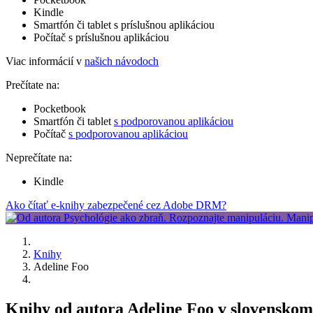
Kindle
Smartfón či tablet s príslušnou aplikáciou
Počítač s príslušnou aplikáciou
Viac informácií v
našich návodoch
Prečítate na:
Pocketbook
Smartfón či tablet
s podporovanou aplikáciou
Počítač
s podporovanou aplikáciou
Neprečítate na:
Kindle
Ako čítať e-knihy zabezpečené cez Adobe DRM?
Knihy
Adeline Foo
Knihy od autora Adeline Foo v slovenskom