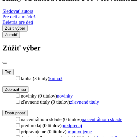
Sledovať autora
Pre deti a mládež
Beletria pre deti
Zúžiť výber
Zoradiť
Zúžiť výber
Typ
kniha (3 tituly)
kniha
3
Zobraziť iba
novinky (0 titulov)
novinky
zľavnené tituly (0 titulov)
zľavnené tituly
Dostupnosť
na centrálnom sklade (0 titulov)
na centrálnom sklade
predpredaj (0 titulov)
predpredaj
pripravujeme (0 titulov)
pripravujeme