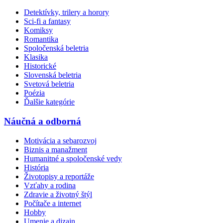
Detektívky, trilery a horory
Sci-fi a fantasy
Komiksy
Romantika
Spoločenská beletria
Klasika
Historické
Slovenská beletria
Svetová beletria
Poézia
Ďalšie kategórie
Náučná a odborná
Motivácia a sebarozvoj
Biznis a manažment
Humanitné a spoločenské vedy
História
Životopisy a reportáže
Vzťahy a rodina
Zdravie a životný štýl
Počítače a internet
Hobby
Umenie a dizajn