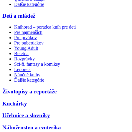
Ďalšie kategórie
Deti a mládež
Knihorad – poradca kníh pre deti
Pre najmenších
Pre prvákov
Pre pubertiakov
Young Adult
Beletria
Rozprávky
Sci-fi, fantasy a komiksy
Leporelá
Náučné knihy
Ďalšie kategórie
Životopisy a reportáže
Kuchárky
Učebnice a slovníky
Náboženstvo a ezoterika