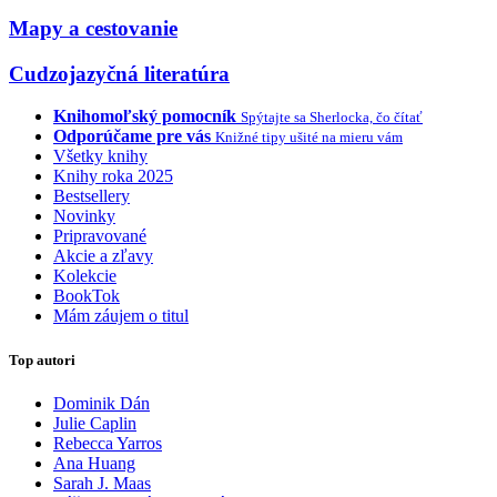
Mapy a cestovanie
Cudzojazyčná literatúra
Knihomoľský pomocník
Spýtajte sa Sherlocka, čo čítať
Odporúčame pre vás
Knižné tipy ušité na mieru vám
Všetky knihy
Knihy roka 2025
Bestsellery
Novinky
Pripravované
Akcie a zľavy
Kolekcie
BookTok
Mám záujem o titul
Top autori
Dominik Dán
Julie Caplin
Rebecca Yarros
Ana Huang
Sarah J. Maas