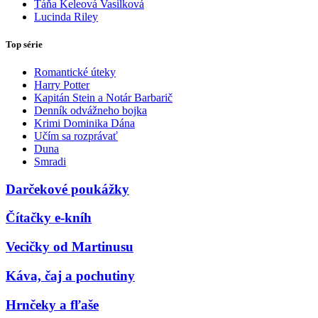
Táňa Keleová Vasilková
Lucinda Riley
Top série
Romantické úteky
Harry Potter
Kapitán Stein a Notár Barbarič
Denník odvážneho bojka
Krimi Dominika Dána
Učím sa rozprávať
Duna
Smradi
Darčekové poukážky
Čítačky e-kníh
Vecičky od Martinusu
Káva, čaj a pochutiny
Hrnčeky a fľaše