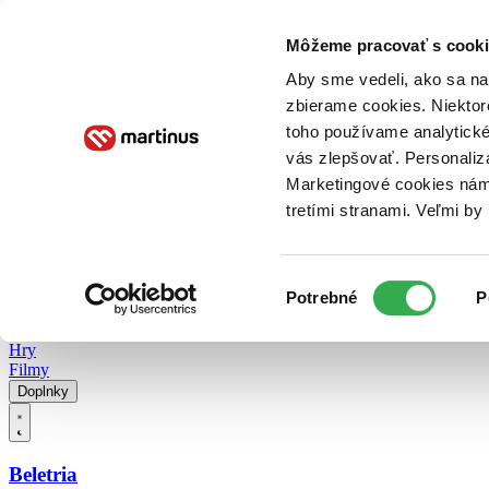
Doručenie
Kníhkupectvá
Knihovrátok
Poukážky
Knižný blog
Kontakt
Môžeme pracovať s cooki
Aby sme vedeli, ako sa na 
zbierame cookies. Niektor
E-knihy
Audioknihy
Hry
Filmy
Knihy
Doplnky
toho používame analytické
vás zlepšovať. Personaliz
Vyhľadávanie
Marketingové cookies nám 
tretími stranami. Veľmi b
Prihlásiť
Vyhľadávanie
Výber
Knihy
Potrebné
P
súhlasu
E-knihy
Audioknihy
Hry
Filmy
Doplnky
Beletria