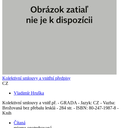
Kolektivní smlouvy a vnitřní předpisy
CZ
Vladimír Hruška
Kolektivní smlouvy a vnitř.př. - GRADA - Jazyk: CZ - Vazba:
Brožovaná bez přebalu lesklá - 284 str. - ISBN: 80-247-1987-8 -
Knih
Čítaná
mierne opotrebovaná