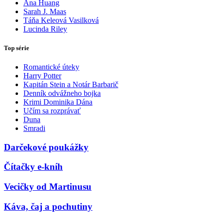
Ana Huang
Sarah J. Maas
Táňa Keleová Vasilková
Lucinda Riley
Top série
Romantické úteky
Harry Potter
Kapitán Stein a Notár Barbarič
Denník odvážneho bojka
Krimi Dominika Dána
Učím sa rozprávať
Duna
Smradi
Darčekové poukážky
Čítačky e-kníh
Vecičky od Martinusu
Káva, čaj a pochutiny