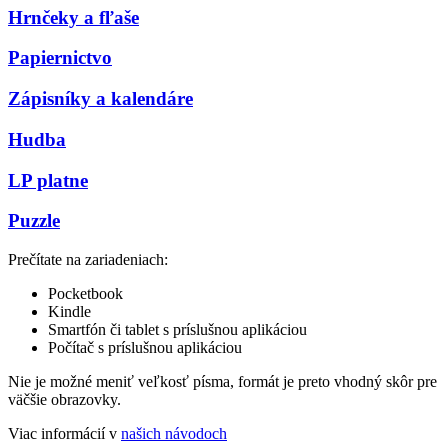
Hrnčeky a fľaše
Papiernictvo
Zápisníky a kalendáre
Hudba
LP platne
Puzzle
Prečítate na zariadeniach:
Pocketbook
Kindle
Smartfón či tablet s príslušnou aplikáciou
Počítač s príslušnou aplikáciou
Nie je možné meniť veľkosť písma, formát je preto vhodný skôr pre
väčšie obrazovky.
Viac informácií v
našich návodoch