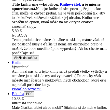
Túto knihu sme vykúpili cez
Knihovrátok
a je mierne
opotrebovaná.
Na tejto knihe už síce poznať, že ju niekto
čítal, môže jej chýbať prebal, nie je však poškodená tak, aby
to akokoľvek znižovalo zážitok z jej obsahu. Knihu sme
označili nálepkou, ktorá môže na niektorých obaloch
zanechať stopy.
5,80 €
Na sklade
Tento produkt síce máme aktuálne na sklade, máme však už
iba posledné kusy a ďalšie už nemá ani distribútor, preto je
možné, že bude onedlho úplne vypredaný. Ak ho chcete mať,
ponáhľajte sa!
Vložiť do košíka
Kniha
Vypredané
Ach, mrzí nás to, z tejto knihy sa už predali všetky výtlačky a
nemáme ju na sklade my ani vydavateľ :( Teoreticky však
môžete mať šťastie v niektorých iných obchodoch, ktoré ešte
nepredali posledné kusy.
Pridať do zoznamu
E-kniha
PDF
10,38 €
Ihneď na stiahnutie
Máte čítačku, tablet alebo mobil? Stiahnite si do nich e-knihu: