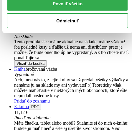
Povoliť všetko
výborný stav
Túto knihu sme vykúpili cez
Knihovrátok
a je vo
výbornom stave.
Rozdiel medzi touto knihou a novou by ste
asi ani nespoznali. Knihu sme označili nálepkou, ktorá môže
Odmietnuť
na niektorých obaloch zanechať stopy.
11,80 €
Na sklade
Tento produkt síce máme aktuálne na sklade, máme však už
iba posledné kusy a ďalšie už nemá ani distribútor, preto je
možné, že bude onedlho úplne vypredaný. Ak ho chcete mať,
ponáhľajte sa!
Vložiť do košíka
Kniha
brožovaná väzba
Vypredané
Ach, mrzí nás to, z tejto knihy sa už predali všetky výtlačky a
nemáme ju na sklade my ani vydavateľ :( Teoreticky však
môžete mať šťastie v niektorých iných obchodoch, ktoré ešte
nepredali posledné kusy.
Pridať do zoznamu
E-kniha
PDF
11,12 €
Ihneď na stiahnutie
Máte čítačku, tablet alebo mobil? Stiahnite si do nich e-knihu:
budete ju mať hneď a ešte aj ušetríte život stromom. Viac