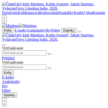
Doručenie
Kníhkupectvá
Knihovrátok
Poukážky
Knižný blog
Kontakt
E-knihy
Audioknihy
Hry
Filmy
Knihy
Doplnky
Vyhľadávanie
Prihlásiť
Vyhľadávanie
Knihy
E-knihy
Audioknihy
Hry
Filmy
Doplnky