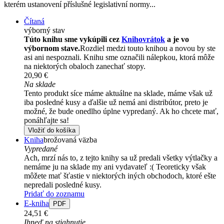
kterém ustanovení příslušné legislativní normy...
Čítaná
výborný stav
Túto knihu sme vykúpili cez
Knihovrátok
a je vo
výbornom stave.
Rozdiel medzi touto knihou a novou by ste
asi ani nespoznali. Knihu sme označili nálepkou, ktorá môže
na niektorých obaloch zanechať stopy.
20,90 €
Na sklade
Tento produkt síce máme aktuálne na sklade, máme však už
iba posledné kusy a ďalšie už nemá ani distribútor, preto je
možné, že bude onedlho úplne vypredaný. Ak ho chcete mať,
ponáhľajte sa!
Vložiť do košíka
Kniha
brožovaná väzba
Vypredané
Ach, mrzí nás to, z tejto knihy sa už predali všetky výtlačky a
nemáme ju na sklade my ani vydavateľ :( Teoreticky však
môžete mať šťastie v niektorých iných obchodoch, ktoré ešte
nepredali posledné kusy.
Pridať do zoznamu
E-kniha
PDF
24,51 €
Ihneď na stiahnutie