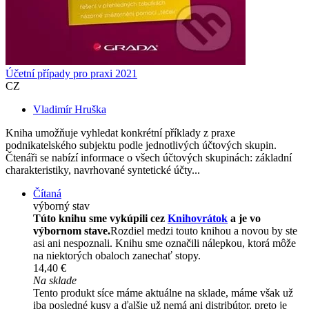
Účetní případy pro praxi 2021
CZ
Vladimír Hruška
Kniha umožňuje vyhledat konkrétní příklady z praxe
podnikatelského subjektu podle jednotlivých účtových skupin.
Čtenáři se nabízí informace o všech účtových skupinách: základní
charakteristiky, navrhované syntetické účty...
Čítaná
výborný stav
Túto knihu sme vykúpili cez
Knihovrátok
a je vo
výbornom stave.
Rozdiel medzi touto knihou a novou by ste
asi ani nespoznali. Knihu sme označili nálepkou, ktorá môže
na niektorých obaloch zanechať stopy.
14,40 €
Na sklade
Tento produkt síce máme aktuálne na sklade, máme však už
iba posledné kusy a ďalšie už nemá ani distribútor, preto je