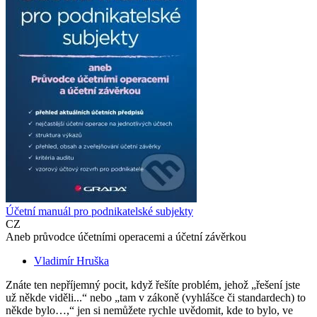
Účetní manuál pro podnikatelské subjekty
CZ
Aneb průvodce účetními operacemi a účetní závěrkou
Vladimír Hruška
Znáte ten nepříjemný pocit, když řešíte problém, jehož „řešení jste
už někde viděli...“ nebo „tam v zákoně (vyhlášce či standardech) to
někde bylo…,“ jen si nemůžete rychle uvědomit, kde to bylo, ve