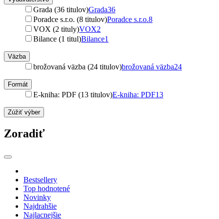
Grada (36 titulov)
Grada
36
Poradce s.r.o. (8 titulov)
Poradce s.r.o.
8
VOX (2 tituly)
VOX
2
Bilance (1 titul)
Bilance
1
Väzba
brožovaná väzba (24 titulov)
brožovaná väzba
24
Formát
E-kniha: PDF (13 titulov)
E-kniha: PDF
13
Zúžiť výber
Zoradiť
Bestsellery
Top hodnotené
Novinky
Najdrahšie
Najlacnejšie