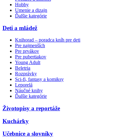
Hobby
Umenie a dizajn
Ďalšie kategórie
Deti a mládež
Knihorad – poradca kníh pre deti
Pre najmenších
Pre prvákov
Pre pubertiakov
Young Adult
Beletria
Rozprávky
Sci-fi, fantasy a komiksy
Leporelá
Náučné knihy
Ďalšie kategórie
Životopisy a reportáže
Kuchárky
Učebnice a slovníky