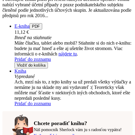
nabízí vybrané účetní případy z praxe podnikatelského subjektu
členěné podle jednotlivých účtových skupin. Je aktualizována podle
předpisů pro rok 2016...
E-kniha
PDF
11,12 €
Ihneď na stiahnutie
Máte čítačku, tablet alebo mobil? Stiahnite si do nich e-knihu:
budete ju mať hneď a ešte aj ušetríte život stromom. Viac
informácii o e-knihách
nájdete tu
.
Pridať do zoznamu
Vložiť do košíka
Kniha
Vypredané
Ach, mrzí nás to, z tejto knihy sa už predali všetky výtlačky a
nemáme ju na sklade my ani vydavateľ :( Teoreticky však
môžete mať šťastie v niektorých iných obchodoch, ktoré ešte
nepredali posledné kusy.
Pridať do zoznamu
Chcete poradiť knihu?
Náš pomocník Sherlock vám ju s radosťou vypátra!