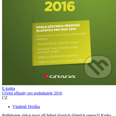
E-kniha
Účetní případy pro podnikatele 2016
CZ
Vladimír Hruška
Potřebujete získat praxi při řešení různých účetních operací? Kniha