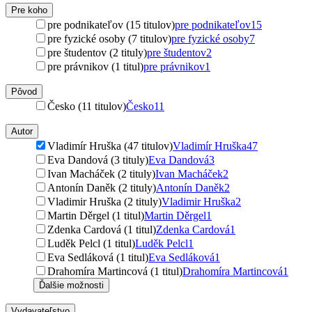
Pre koho
pre podnikateľov (15 titulov)
pre podnikateľov
15
pre fyzické osoby (7 titulov)
pre fyzické osoby
7
pre študentov (2 tituly)
pre študentov
2
pre právnikov (1 titul)
pre právnikov
1
Pôvod
Česko (11 titulov)
Česko
11
Autor
Vladimír Hruška (47 titulov)
Vladimír Hruška
47
Eva Dandová (3 tituly)
Eva Dandová
3
Ivan Macháček (2 tituly)
Ivan Macháček
2
Antonín Daněk (2 tituly)
Antonín Daněk
2
Vladimir Hruška (2 tituly)
Vladimir Hruška
2
Martin Děrgel (1 titul)
Martin Děrgel
1
Zdenka Cardová (1 titul)
Zdenka Cardová
1
Luděk Pelcl (1 titul)
Luděk Pelcl
1
Eva Sedláková (1 titul)
Eva Sedláková
1
Drahomíra Martincová (1 titul)
Drahomíra Martincová
1
Ďalšie možnosti
Vydavateľstvo