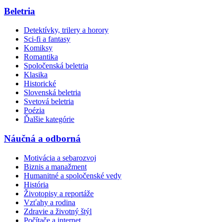
Beletria
Detektívky, trilery a horory
Sci-fi a fantasy
Komiksy
Romantika
Spoločenská beletria
Klasika
Historické
Slovenská beletria
Svetová beletria
Poézia
Ďalšie kategórie
Náučná a odborná
Motivácia a sebarozvoj
Biznis a manažment
Humanitné a spoločenské vedy
História
Životopisy a reportáže
Vzťahy a rodina
Zdravie a životný štýl
Počítače a internet