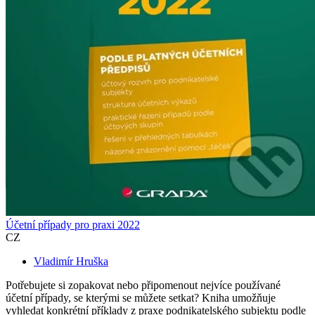
Účetní případy pro praxi 2022
CZ
Vladimír Hruška
Potřebujete si zopakovat nebo připomenout nejvíce používané
účetní případy, se kterými se můžete setkat? Kniha umožňuje
vyhledat konkrétní příklady z praxe podnikatelského subjektu podle