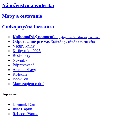
Náboženstvo a ezoterika
Mapy a cestovanie
Cudzojazyčná literatúra
Knihomoľský pomocník
Spýtajte sa Sherlocka, čo čítať
Odporúčame pre vás
Knižné tipy ušité na mieru vám
Všetky knihy
Knihy roka 2025
Bestsellery
Novinky
Pripravované
Akcie a zľavy
Kolekcie
BookTok
Mám záujem o titul
Top autori
Dominik Dán
Julie Caplin
Rebecca Yarros