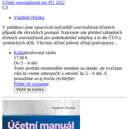
Účetní souvztažnosti pro PÚ 2022
CZ
Vladimír Hruška
V publikaci jsme zpracovali nejčastější souvztažnosti účetních
případů dle obvyklých postupů. Naleznete zde přehled základních
účetních souvztažností pro podnikatelské subjekty a to dle ČÚS a
syntetických účtů. Všechny účetní jednoty účtují podvojnými...
Kniha
brožovaná väzba
17,00 €
Do 5 – 6 dní
Tento produkt momentálne nemáme na sklade, ale zvyčajne
vám ho vieme zabezpečiť a odoslať do 5 – 6 dní. A
posnažíme sa aj trochu rýchlejšie!
Pridať do zoznamu
Vložiť do košíka