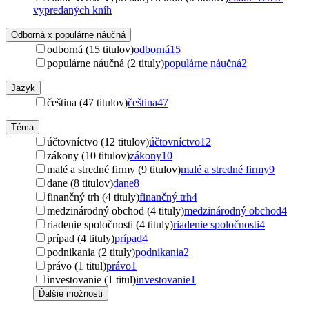
vypredaných kníh
Odborná x populárne náučná
odborná (15 titulov)
odborná
15
populárne náučná (2 tituly)
populárne náučná
2
Jazyk
čeština (47 titulov)
čeština
47
Téma
účtovníctvo (12 titulov)
účtovníctvo
12
zákony (10 titulov)
zákony
10
malé a stredné firmy (9 titulov)
malé a stredné firmy
9
dane (8 titulov)
dane
8
finančný trh (4 tituly)
finančný trh
4
medzinárodný obchod (4 tituly)
medzinárodný obchod
4
riadenie spoločnosti (4 tituly)
riadenie spoločnosti
4
prípad (4 tituly)
prípad
4
podnikania (2 tituly)
podnikania
2
právo (1 titul)
právo
1
investovanie (1 titul)
investovanie
1
Ďalšie možnosti