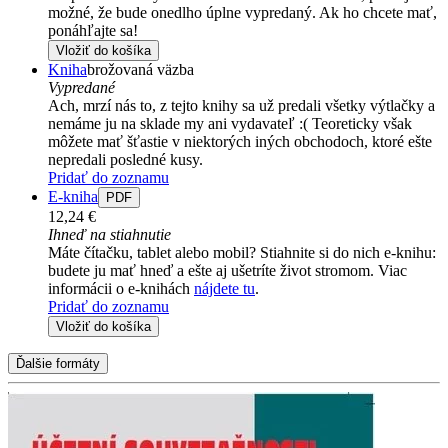
možné, že bude onedlho úplne vypredaný. Ak ho chcete mať,
ponáhľajte sa!
Vložiť do košíka
Kniha
brožovaná väzba
Vypredané
Ach, mrzí nás to, z tejto knihy sa už predali všetky výtlačky a
nemáme ju na sklade my ani vydavateľ :( Teoreticky však
môžete mať šťastie v niektorých iných obchodoch, ktoré ešte
nepredali posledné kusy.
Pridať do zoznamu
E-kniha
PDF
12,24 €
Ihneď na stiahnutie
Máte čítačku, tablet alebo mobil? Stiahnite si do nich e-knihu:
budete ju mať hneď a ešte aj ušetríte život stromom. Viac
informácii o e-knihách
nájdete tu
.
Pridať do zoznamu
Vložiť do košíka
Ďalšie formáty