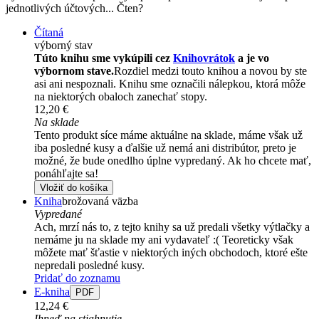
jednotlivých účtových... Čten?
Čítaná
výborný stav
Túto knihu sme vykúpili cez
Knihovrátok
a je vo
výbornom stave.
Rozdiel medzi touto knihou a novou by ste
asi ani nespoznali. Knihu sme označili nálepkou, ktorá môže
na niektorých obaloch zanechať stopy.
12,20 €
Na sklade
Tento produkt síce máme aktuálne na sklade, máme však už
iba posledné kusy a ďalšie už nemá ani distribútor, preto je
možné, že bude onedlho úplne vypredaný. Ak ho chcete mať,
ponáhľajte sa!
Vložiť do košíka
Kniha
brožovaná väzba
Vypredané
Ach, mrzí nás to, z tejto knihy sa už predali všetky výtlačky a
nemáme ju na sklade my ani vydavateľ :( Teoreticky však
môžete mať šťastie v niektorých iných obchodoch, ktoré ešte
nepredali posledné kusy.
Pridať do zoznamu
E-kniha
PDF
12,24 €
Ihneď na stiahnutie