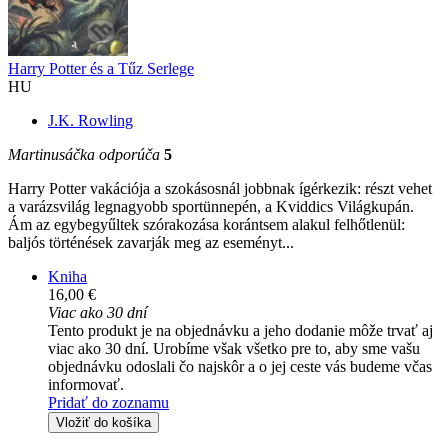
Harry Potter és a Tűz Serlege
HU
J.K. Rowling
Martinusáčka odporúča
5
Harry Potter vakációja a szokásosnál jobbnak ígérkezik: részt vehet
a varázsvilág legnagyobb sportünnepén, a Kviddics Világkupán.
Ám az egybegyűltek szórakozása korántsem alakul felhőtlenül:
baljós történések zavarják meg az eseményt...
Kniha
16,00 €
Viac ako 30 dní
Tento produkt je na objednávku a jeho dodanie môže trvať aj
viac ako 30 dní. Urobíme však všetko pre to, aby sme vašu
objednávku odoslali čo najskôr a o jej ceste vás budeme včas
informovať.
Pridať do zoznamu
Vložiť do košíka