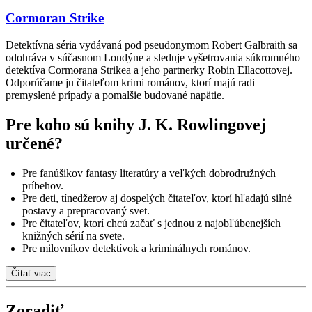
Cormoran Strike
Detektívna séria vydávaná pod pseudonymom Robert Galbraith sa
odohráva v súčasnom Londýne a sleduje vyšetrovania súkromného
detektíva Cormorana Strikea a jeho partnerky Robin Ellacottovej.
Odporúčame ju čitateľom krimi románov, ktorí majú radi
premyslené prípady a pomalšie budované napätie.
Pre koho sú knihy J. K. Rowlingovej
určené?
Pre fanúšikov fantasy literatúry a veľkých dobrodružných
príbehov.
Pre deti, tínedžerov aj dospelých čitateľov, ktorí hľadajú silné
postavy a prepracovaný svet.
Pre čitateľov, ktorí chcú začať s jednou z najobľúbenejších
knižných sérií na svete.
Pre milovníkov detektívok a kriminálnych románov.
Čítať viac
Zoradiť