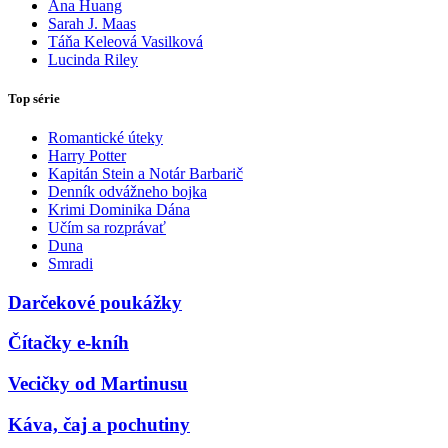
Ana Huang
Sarah J. Maas
Táňa Keleová Vasilková
Lucinda Riley
Top série
Romantické úteky
Harry Potter
Kapitán Stein a Notár Barbarič
Denník odvážneho bojka
Krimi Dominika Dána
Učím sa rozprávať
Duna
Smradi
Darčekové poukážky
Čítačky e-kníh
Vecičky od Martinusu
Káva, čaj a pochutiny