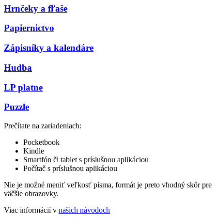
Hrnčeky a fľaše
Papiernictvo
Zápisníky a kalendáre
Hudba
LP platne
Puzzle
Prečítate na zariadeniach:
Pocketbook
Kindle
Smartfón či tablet s príslušnou aplikáciou
Počítač s príslušnou aplikáciou
Nie je možné meniť veľkosť písma, formát je preto vhodný skôr pre
väčšie obrazovky.
Viac informácií v
našich návodoch