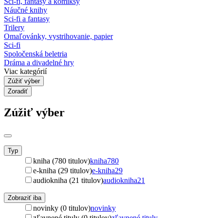
Sci-fi, fantasy a komiksy
Náučné knihy
Sci-fi a fantasy
Trilery
Omaľovánky, vystrihovanie, papier
Sci-fi
Spoločenská beletria
Dráma a divadelné hry
Viac kategórií
Zúžiť výber
Zoradiť
Zúžiť výber
Typ
kniha (780 titulov)
kniha
780
e-kniha (29 titulov)
e-kniha
29
audiokniha (21 titulov)
audiokniha
21
Zobraziť iba
novinky (0 titulov)
novinky
zľavnené tituly (0 titulov)
zľavnené tituly