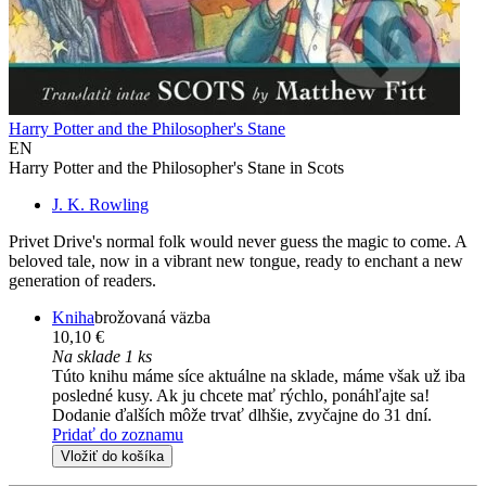
Harry Potter and the Philosopher's Stane
EN
Harry Potter and the Philosopher's Stane in Scots
J. K. Rowling
Privet Drive's normal folk would never guess the magic to come. A
beloved tale, now in a vibrant new tongue, ready to enchant a new
generation of readers.
Kniha
brožovaná väzba
10,10 €
Na sklade 1 ks
Túto knihu máme síce aktuálne na sklade, máme však už iba
posledné kusy. Ak ju chcete mať rýchlo, ponáhľajte sa!
Dodanie ďalších môže trvať dlhšie, zvyčajne do 31 dní.
Pridať do zoznamu
Vložiť do košíka