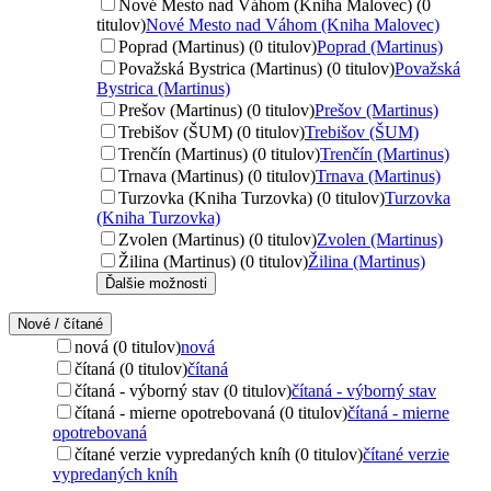
Nové Mesto nad Váhom (Kniha Malovec) (0
titulov)
Nové Mesto nad Váhom (Kniha Malovec)
Poprad (Martinus) (0 titulov)
Poprad (Martinus)
Považská Bystrica (Martinus) (0 titulov)
Považská
Bystrica (Martinus)
Prešov (Martinus) (0 titulov)
Prešov (Martinus)
Trebišov (ŠUM) (0 titulov)
Trebišov (ŠUM)
Trenčín (Martinus) (0 titulov)
Trenčín (Martinus)
Trnava (Martinus) (0 titulov)
Trnava (Martinus)
Turzovka (Kniha Turzovka) (0 titulov)
Turzovka
(Kniha Turzovka)
Zvolen (Martinus) (0 titulov)
Zvolen (Martinus)
Žilina (Martinus) (0 titulov)
Žilina (Martinus)
Ďalšie možnosti
Nové / čítané
nová (0 titulov)
nová
čítaná (0 titulov)
čítaná
čítaná - výborný stav (0 titulov)
čítaná - výborný stav
čítaná - mierne opotrebovaná (0 titulov)
čítaná - mierne
opotrebovaná
čítané verzie vypredaných kníh (0 titulov)
čítané verzie
vypredaných kníh