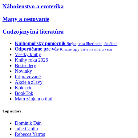
Náboženstvo a ezoterika
Mapy a cestovanie
Cudzojazyčná literatúra
Knihomoľský pomocník
Spýtajte sa Sherlocka, čo čítať
Odporúčame pre vás
Knižné tipy ušité na mieru vám
Všetky knihy
Knihy roka 2025
Bestsellery
Novinky
Pripravované
Akcie a zľavy
Kolekcie
BookTok
Mám záujem o titul
Top autori
Dominik Dán
Julie Caplin
Rebecca Yarros