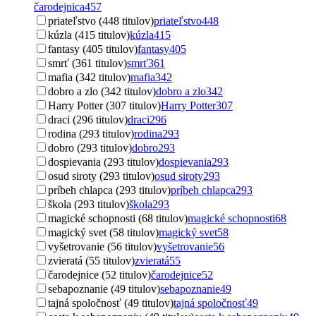
čarodejnica
457
priateľstvo (448 titulov)
priateľstvo
448
kúzla (415 titulov)
kúzla
415
fantasy (405 titulov)
fantasy
405
smrť (361 titulov)
smrť
361
mafia (342 titulov)
mafia
342
dobro a zlo (342 titulov)
dobro a zlo
342
Harry Potter (307 titulov)
Harry Potter
307
draci (296 titulov)
draci
296
rodina (293 titulov)
rodina
293
dobro (293 titulov)
dobro
293
dospievania (293 titulov)
dospievania
293
osud siroty (293 titulov)
osud siroty
293
príbeh chlapca (293 titulov)
príbeh chlapca
293
škola (293 titulov)
škola
293
magické schopnosti (68 titulov)
magické schopnosti
68
magický svet (58 titulov)
magický svet
58
vyšetrovanie (56 titulov)
vyšetrovanie
56
zvieratá (55 titulov)
zvieratá
55
čarodejnice (52 titulov)
čarodejnice
52
sebapoznanie (49 titulov)
sebapoznanie
49
tajná spoločnosť (49 titulov)
tajná spoločnosť
49