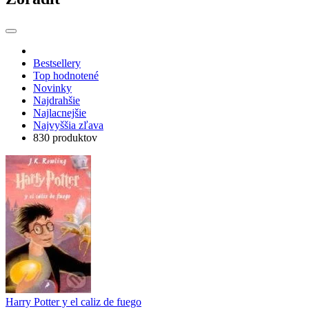
Bestsellery
Top hodnotené
Novinky
Najdrahšie
Najlacnejšie
Najvyššia zľava
830 produktov
Harry Potter y el caliz de fuego