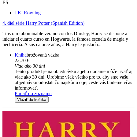
ES
J.K. Rowling
4. diel série
Harry Potter (Spanish Edition)
Tras otro abominable verano con los Dursley, Harry se dispone a
iniciar el cuarto curso en Hogwarts, la famosa escuela de magia y
hechicería. A sus catorce años, a Harry le gustaría...
Kniha
brožovaná väzba
22,70 €
Viac ako 30 dní
Tento produkt je na objednávku a jeho dodanie môže trvať aj
viac ako 30 dní. Urobíme však všetko pre to, aby sme vašu
objednávku odoslali čo najskôr a o jej ceste vás budeme včas
informovať.
Pridať do zoznamu
Vložiť do košíka