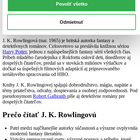
Ďalšie možnosti
Povoliť všetko
Obal
krabička (1 titul)
krabička
1
Odmietnuť
Zúžiť výber
J. K. Rowlingová (nar. 1965) je britská autorka fantasy a
detektívnych románov. Celosvetovo sa preslávila knižnou sériou
Harry Potter
, jednou z najúspešnejších fantasy sérií všetkých čias.
Príbeh mladého čarodejníka z Rokfortu oslovil deti, tínedžerov aj
dospelých čitateľov, predal sa v stovkách miliónov výtlačkov a
dočkal sa úspešných filmových adaptácií aj pripravovaného
seriálového spracovania od HBO.
Knihy J. K. Rowlingovej spájajú dobrodružstvo, mágiu, napätie a
témy priateľstva, odvahy, dospievania a osobnej zodpovednosti. Pod
pseudonymom
Robert Galbraith
píše aj detektívne romány pre
dospelých čitateľov.
Prečo čítať J. K. Rowlingovú
Patrí medzi najčítanejšie autorky súčasnosti a výrazne ovplyvnila
modernú fantasy literatúru.
Vytvára prepracované svety, výrazné postavy a príbehy, ktoré