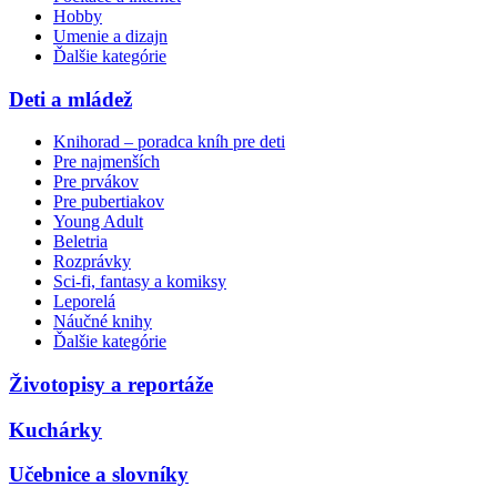
Hobby
Umenie a dizajn
Ďalšie kategórie
Deti a mládež
Knihorad – poradca kníh pre deti
Pre najmenších
Pre prvákov
Pre pubertiakov
Young Adult
Beletria
Rozprávky
Sci-fi, fantasy a komiksy
Leporelá
Náučné knihy
Ďalšie kategórie
Životopisy a reportáže
Kuchárky
Učebnice a slovníky