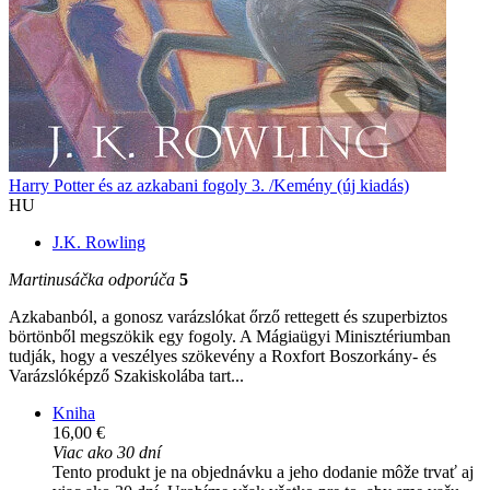
Harry Potter és az azkabani fogoly 3. /Kemény (új kiadás)
HU
J.K. Rowling
Martinusáčka odporúča
5
Azkabanból, a gonosz varázslókat őrző rettegett és szuperbiztos
börtönből megszökik egy fogoly. A Mágiaügyi Minisztériumban
tudják, hogy a veszélyes szökevény a Roxfort Boszorkány- és
Varázslóképző Szakiskolába tart...
Kniha
16,00 €
Viac ako 30 dní
Tento produkt je na objednávku a jeho dodanie môže trvať aj