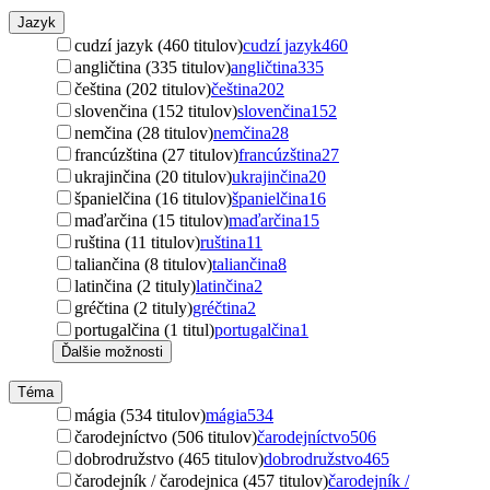
Jazyk
cudzí jazyk (460 titulov)
cudzí jazyk
460
angličtina (335 titulov)
angličtina
335
čeština (202 titulov)
čeština
202
slovenčina (152 titulov)
slovenčina
152
nemčina (28 titulov)
nemčina
28
francúzština (27 titulov)
francúzština
27
ukrajinčina (20 titulov)
ukrajinčina
20
španielčina (16 titulov)
španielčina
16
maďarčina (15 titulov)
maďarčina
15
ruština (11 titulov)
ruština
11
taliančina (8 titulov)
taliančina
8
latinčina (2 tituly)
latinčina
2
gréčtina (2 tituly)
gréčtina
2
portugalčina (1 titul)
portugalčina
1
Ďalšie možnosti
Téma
mágia (534 titulov)
mágia
534
čarodejníctvo (506 titulov)
čarodejníctvo
506
dobrodružstvo (465 titulov)
dobrodružstvo
465
čarodejník / čarodejnica (457 titulov)
čarodejník /