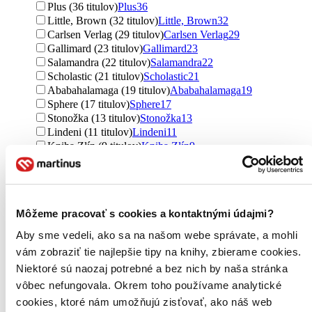
Plus (36 titulov)
Plus
36
Little, Brown (32 titulov)
Little, Brown
32
Carlsen Verlag (29 titulov)
Carlsen Verlag
29
Gallimard (23 titulov)
Gallimard
23
Salamandra (22 titulov)
Salamandra
22
Scholastic (21 titulov)
Scholastic
21
Ababahalamaga (19 titulov)
Ababahalamaga
19
Sphere (17 titulov)
Sphere
17
Stonožka (13 titulov)
Stonožka
13
Lindeni (11 titulov)
Lindeni
11
Kniha Zlín (9 titulov)
Kniha Zlín
9
Animus (9 titulov)
Animus
9
Machaon (9 titulov)
Machaon
9
Salani Editore (8 titulov)
Salani Editore
8
Albatros SK (7 titulov)
Albatros SK
7
Môžeme pracovať s cookies a kontaktnými údajmi?
Hachette Childrens Group (6 titulov)
Hachette Childrens
Group
6
Aby sme vedeli, ako sa na našom webe správate, a mohli
Animus Kiadó (6 titulov)
Animus Kiadó
6
vám zobraziť tie najlepšie tipy na knihy, zbierame cookies.
Folio (4 tituly)
Folio
4
Niektoré sú naozaj potrebné a bez nich by naša stránka
Oxford University Press (3 tituly)
Oxford University Press
3
Little, Brown Book Group (2 tituly)
Little, Brown Book
vôbec nefungovala. Okrem toho používame analytické
Group
2
cookies, ktoré nám umožňujú zisťovať, ako náš web
Arthur A. Levine Books (1 titul)
Arthur A. Levine Books
1