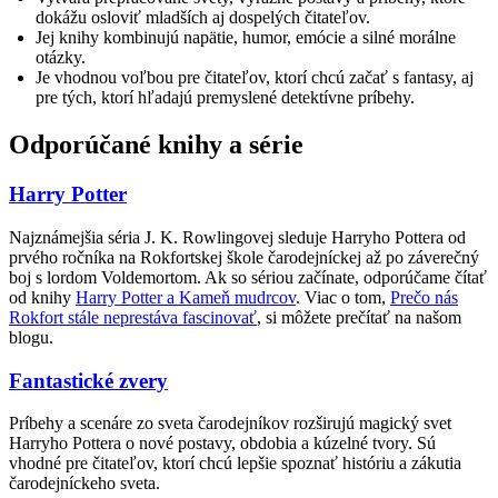
dokážu osloviť mladších aj dospelých čitateľov.
Jej knihy kombinujú napätie, humor, emócie a silné morálne
otázky.
Je vhodnou voľbou pre čitateľov, ktorí chcú začať s fantasy, aj
pre tých, ktorí hľadajú premyslené detektívne príbehy.
Odporúčané knihy a série
Harry Potter
Najznámejšia séria J. K. Rowlingovej sleduje Harryho Pottera od
prvého ročníka na Rokfortskej škole čarodejníckej až po záverečný
boj s lordom Voldemortom. Ak so sériou začínate, odporúčame čítať
od knihy
Harry Potter a Kameň mudrcov
. Viac o tom,
Prečo nás
Rokfort stále neprestáva fascinovať
, si môžete prečítať na našom
blogu.
Fantastické zvery
Príbehy a scenáre zo sveta čarodejníkov rozširujú magický svet
Harryho Pottera o nové postavy, obdobia a kúzelné tvory. Sú
vhodné pre čitateľov, ktorí chcú lepšie spoznať históriu a zákutia
čarodejníckeho sveta.