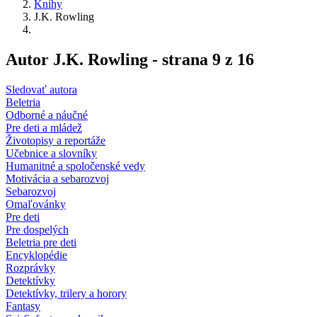
Knihy
J.K. Rowling
Autor J.K. Rowling - strana 9 z 16
Sledovať autora
Beletria
Odborné a náučné
Pre deti a mládež
Životopisy a reportáže
Učebnice a slovníky
Humanitné a spoločenské vedy
Motivácia a sebarozvoj
Sebarozvoj
Omaľovánky
Pre deti
Pre dospelých
Beletria pre deti
Encyklopédie
Rozprávky
Detektívky
Detektívky, trilery a horory
Fantasy