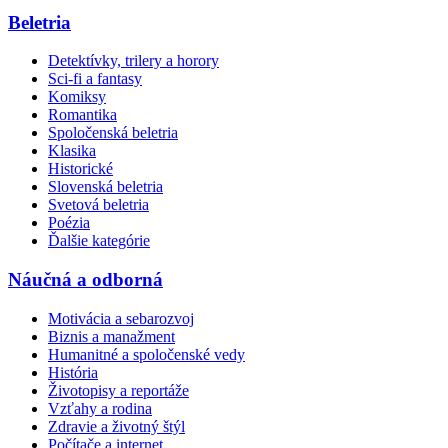
Beletria
Detektívky, trilery a horory
Sci-fi a fantasy
Komiksy
Romantika
Spoločenská beletria
Klasika
Historické
Slovenská beletria
Svetová beletria
Poézia
Ďalšie kategórie
Náučná a odborná
Motivácia a sebarozvoj
Biznis a manažment
Humanitné a spoločenské vedy
História
Životopisy a reportáže
Vzťahy a rodina
Zdravie a životný štýl
Počítače a internet