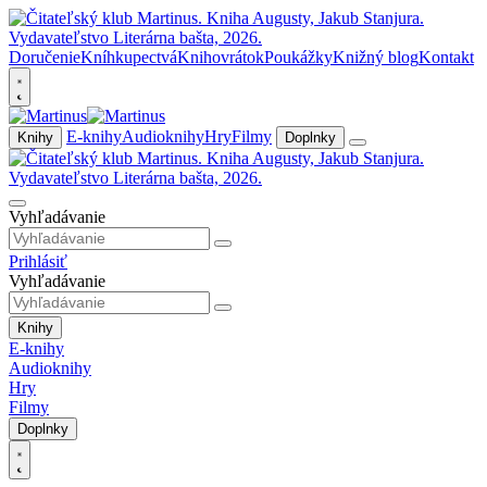
Doručenie
Kníhkupectvá
Knihovrátok
Poukážky
Knižný blog
Kontakt
E-knihy
Audioknihy
Hry
Filmy
Knihy
Doplnky
Vyhľadávanie
Prihlásiť
Vyhľadávanie
Knihy
E-knihy
Audioknihy
Hry
Filmy
Doplnky