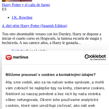
Harry Potter y el caliz de fuego
ES
J.K. Rowling
4. diel série
Harry Potter (Spanish Edition)
Tras otro abominable verano con los Dursley, Harry se dispone a
iniciar el cuarto curso en Hogwarts, la famosa escuela de magia y
hechicería. A sus catorce años, a Harry le gustaría...
Kniha
brožovaná väzba
22,70 €
Viac ako 30 dní
Tento produkt je na objednávku a jeho dodanie môže trvať aj
viac ako 30 dní. Urobíme však všetko pre to, aby sme vašu
objednávku odoslali čo najskôr a o jej ceste vás budeme včas
Môžeme pracovať s cookies a kontaktnými údajmi?
informovať.
Pridať do zoznamu
Aby sme vedeli, ako sa na našom webe správate, a mohli
Vložiť do košíka
vám zobraziť tie najlepšie tipy na knihy, zbierame cookies.
Niektoré sú naozaj potrebné a bez nich by naša stránka
vôbec nefungovala. Okrem toho používame analytické
cookies, ktoré nám umožňujú zisťovať, ako náš web