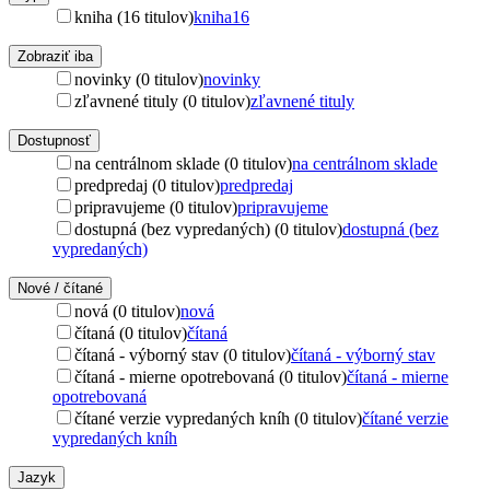
kniha (16 titulov)
kniha
16
Zobraziť iba
novinky (0 titulov)
novinky
zľavnené tituly (0 titulov)
zľavnené tituly
Dostupnosť
na centrálnom sklade (0 titulov)
na centrálnom sklade
predpredaj (0 titulov)
predpredaj
pripravujeme (0 titulov)
pripravujeme
dostupná (bez vypredaných) (0 titulov)
dostupná (bez
vypredaných)
Nové / čítané
nová (0 titulov)
nová
čítaná (0 titulov)
čítaná
čítaná - výborný stav (0 titulov)
čítaná - výborný stav
čítaná - mierne opotrebovaná (0 titulov)
čítaná - mierne
opotrebovaná
čítané verzie vypredaných kníh (0 titulov)
čítané verzie
vypredaných kníh
Jazyk