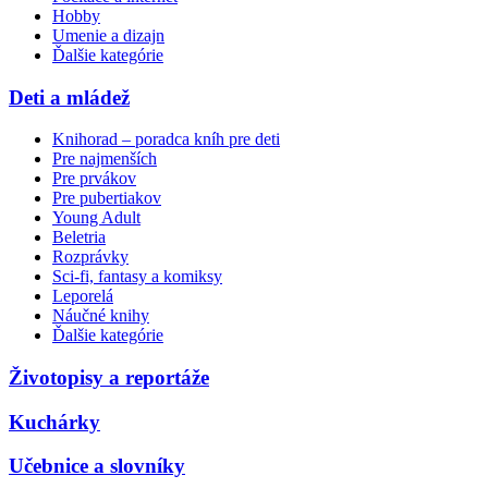
Hobby
Umenie a dizajn
Ďalšie kategórie
Deti a mládež
Knihorad – poradca kníh pre deti
Pre najmenších
Pre prvákov
Pre pubertiakov
Young Adult
Beletria
Rozprávky
Sci-fi, fantasy a komiksy
Leporelá
Náučné knihy
Ďalšie kategórie
Životopisy a reportáže
Kuchárky
Učebnice a slovníky