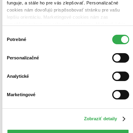
funguje, a stále ho pre vás zlepšovať. Personalizačné
cookies nám dovoľujú prispôsobovať stránku pre vašu
lepšiu orientáciu. Marketingové cookies nám zas
umožňujú zobrazenie relevantnej reklamy. Niektoré údaje
zdieľame aj s tretími stranami. Veľmi by nám pomohlo,
Výber
keby sme mohli používať všetky tieto cookies. Ďakujeme!
Potrebné
súhlasu
Personalizačné
Analytické
Marketingové
Zobraziť detaily