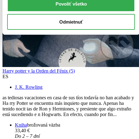
Povoliť všetko
Odmietnuť
Harry potter y la Orden del Fénix (5)
ES
J. K. Rowling
as tediosas vacaciones en casa de sus tíos todavía no han acabado y
Ha rry Potter se encuentra más inquieto que nunca. Apenas ha
tenido nocit ias de Ron y Hermiones, y presiente que algo extraño
está sucediendo e n Hogwarts. En efecto, cuando por fin...
Kniha
brožovaná väzba
33,40 €
Do 2 – 7 dní