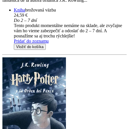
fantástica de la autora británica J.K. Rowling...
Kniha
brožovaná väzba
24,59 €
Do 2 – 7 dní
Tento produkt momentálne nemáme na sklade, ale zvyčajne
vám ho vieme zabezpečiť a odoslať do 2 – 7 dní. A
posnažíme sa aj trochu rýchlejšie!
Pridať do zoznamu
Vložiť do košíka