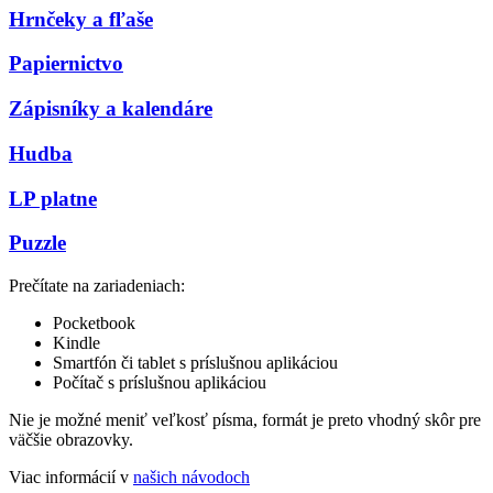
Hrnčeky a fľaše
Papiernictvo
Zápisníky a kalendáre
Hudba
LP platne
Puzzle
Prečítate na zariadeniach:
Pocketbook
Kindle
Smartfón či tablet s príslušnou aplikáciou
Počítač s príslušnou aplikáciou
Nie je možné meniť veľkosť písma, formát je preto vhodný skôr pre
väčšie obrazovky.
Viac informácií v
našich návodoch