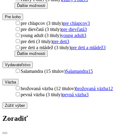
Ďalšie možnosti
Pre koho
pre chlapcov (3 tituly)
pre chlapcov
3
pre dievčatá (3 tituly)
pre dievčatá
3
young adult (3 tituly)
young adult
3
pre deti (3 tituly)
pre deti
3
pre deti a mládež (3 tituly)
pre deti a mládež
3
Ďalšie možnosti
Vydavateľstvo
Salamandra (15 titulov)
Salamandra
15
Väzba
brožovaná väzba (12 titulov)
brožovaná väzba
12
pevná väzba (3 tituly)
pevná väzba
3
Zúžiť výber
Zoradiť