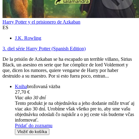
Harry Potter y el prisionero de Azkaban
ES
J.K. Rowling
3. diel série
Harry Potter (Spanish Edition)
De la prisión de Azkaban se ha escapado un terrible villano, Sirius
Black, un asesino en serie que fue cómplice de lord Voldemort y
que, dicen los rumores, quiere vengarse de Harry por haber
destruido a su maestro. Por si esto fuera poco, entran...
Kniha
brožovaná väzba
27,70 €
Viac ako 30 dní
Tento produkt je na objednávku a jeho dodanie môže trvať aj
viac ako 30 dní. Urobíme však všetko pre to, aby sme vašu
objednávku odoslali čo najskôr a o jej ceste vás budeme včas
informovať.
Pridať do zoznamu
Vložiť do košíka