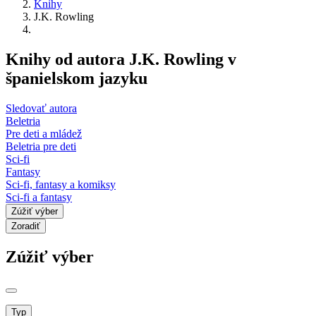
Knihy
J.K. Rowling
Knihy od autora J.K. Rowling v
španielskom jazyku
Sledovať autora
Beletria
Pre deti a mládež
Beletria pre deti
Sci-fi
Fantasy
Sci-fi, fantasy a komiksy
Sci-fi a fantasy
Zúžiť výber
Zoradiť
Zúžiť výber
Typ