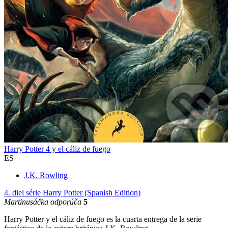
Harry Potter 4 y el cáliz de fuego
ES
J.K. Rowling
4. diel série
Harry Potter (Spanish Edition)
Martinusáčka odporúča
5
Harry Potter y el cáliz de fuego es la cuarta entrega de la serie