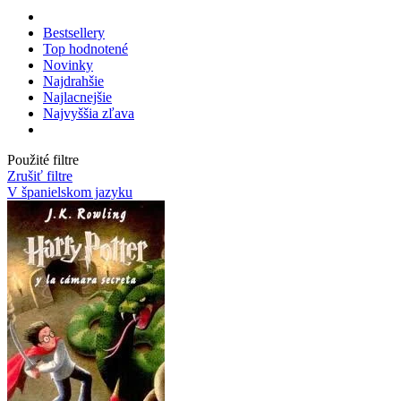
Bestsellery
Top hodnotené
Novinky
Najdrahšie
Najlacnejšie
Najvyššia zľava
Použité filtre
Zrušiť filtre
V španielskom jazyku