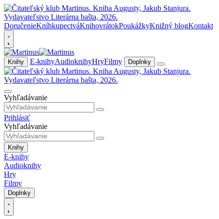
Doručenie
Kníhkupectvá
Knihovrátok
Poukážky
Knižný blog
Kontakt
E-knihy
Audioknihy
Hry
Filmy
Knihy
Doplnky
Vyhľadávanie
Prihlásiť
Vyhľadávanie
Knihy
E-knihy
Audioknihy
Hry
Filmy
Doplnky