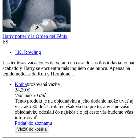
Harry potter y la Orden del Fénix
ES
J.K. Rowling
Las tediosas vacaciones de verano en casa de sus tíos todavía no han
acabado y Harry se encuentra más inquieto que nunca. Apenas ha
tenido noticias de Ron y Hermione...
Kniha
brožovaná väzba
34,20 €
Viac ako 30 dní
Tento produkt je na objednávku a jeho dodanie môže trvať aj
viac ako 30 dní. Urobíme však všetko pre to, aby sme vašu
objednávku odoslali čo najskôr a o jej ceste vás budeme včas
informovať.
Pridať do zoznamu
Vložiť do košíka