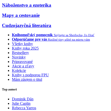
Náboženstvo a ezoterika
Mapy a cestovanie
Cudzojazyčná literatúra
Knihomoľský pomocník
Spýtajte sa Sherlocka, čo čítať
Odporúčame pre vás
Knižné tipy ušité na mieru vám
Všetky knihy
Knihy roka 2025
Bestsellery
Novinky
Pripravované
Akcie a zľavy
Kolekcie
Knihy s podporou FPU
Mám záujem o titul
Top autori
Dominik Dán
Julie Caplin
Rebecca Yarros