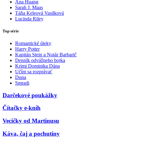
Ana Huang
Sarah J. Maas
Táňa Keleová Vasilková
Lucinda Riley
Top série
Romantické úteky
Harry Potter
Kapitán Stein a Notár Barbarič
Denník odvážneho bojka
Krimi Dominika Dána
Učím sa rozprávať
Duna
Smradi
Darčekové poukážky
Čítačky e-kníh
Vecičky od Martinusu
Káva, čaj a pochutiny