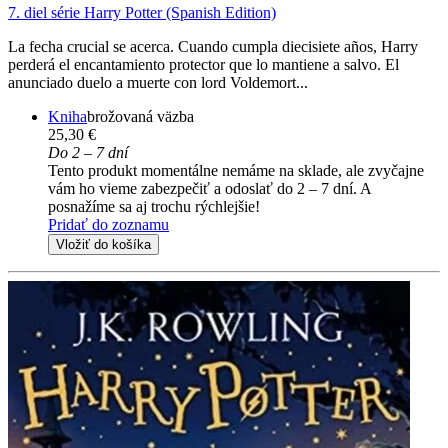
7. diel série
Harry Potter (Spanish Edition)
La fecha crucial se acerca. Cuando cumpla diecisiete años, Harry
perderá el encantamiento protector que lo mantiene a salvo. El
anunciado duelo a muerte con lord Voldemort...
Kniha
brožovaná väzba
25,30 €
Do 2 – 7 dní
Tento produkt momentálne nemáme na sklade, ale zvyčajne
vám ho vieme zabezpečiť a odoslať do 2 – 7 dní. A
posnažíme sa aj trochu rýchlejšie!
Pridať do zoznamu
Vložiť do košíka