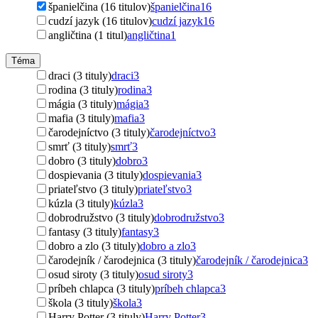
španielčina (16 titulov)
španielčina
16
cudzí jazyk (16 titulov)
cudzí jazyk
16
angličtina (1 titul)
angličtina
1
Téma
draci (3 tituly)
draci
3
rodina (3 tituly)
rodina
3
mágia (3 tituly)
mágia
3
mafia (3 tituly)
mafia
3
čarodejníctvo (3 tituly)
čarodejníctvo
3
smrť (3 tituly)
smrť
3
dobro (3 tituly)
dobro
3
dospievania (3 tituly)
dospievania
3
priateľstvo (3 tituly)
priateľstvo
3
kúzla (3 tituly)
kúzla
3
dobrodružstvo (3 tituly)
dobrodružstvo
3
fantasy (3 tituly)
fantasy
3
dobro a zlo (3 tituly)
dobro a zlo
3
čarodejník / čarodejnica (3 tituly)
čarodejník / čarodejnica
3
osud siroty (3 tituly)
osud siroty
3
príbeh chlapca (3 tituly)
príbeh chlapca
3
škola (3 tituly)
škola
3
Harry Potter (3 tituly)
Harry Potter
3