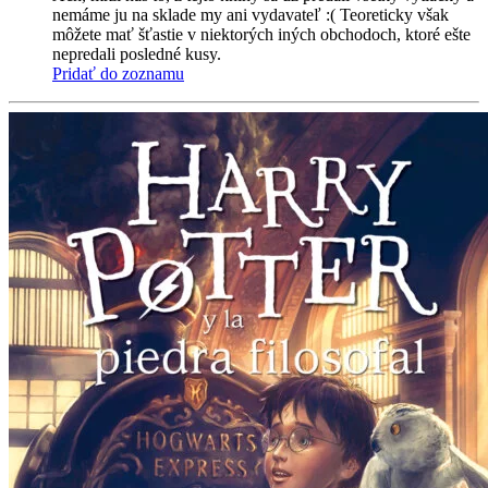
nemáme ju na sklade my ani vydavateľ :( Teoreticky však
môžete mať šťastie v niektorých iných obchodoch, ktoré ešte
nepredali posledné kusy.
Pridať do zoznamu