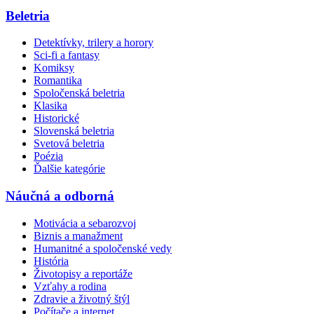
Beletria
Detektívky, trilery a horory
Sci-fi a fantasy
Komiksy
Romantika
Spoločenská beletria
Klasika
Historické
Slovenská beletria
Svetová beletria
Poézia
Ďalšie kategórie
Náučná a odborná
Motivácia a sebarozvoj
Biznis a manažment
Humanitné a spoločenské vedy
História
Životopisy a reportáže
Vzťahy a rodina
Zdravie a životný štýl
Počítače a internet