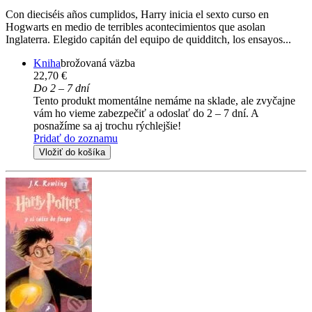
Con dieciséis años cumplidos, Harry inicia el sexto curso en
Hogwarts en medio de terribles acontecimientos que asolan
Inglaterra. Elegido capitán del equipo de quidditch, los ensayos...
Kniha
brožovaná väzba
22,70 €
Do 2 – 7 dní
Tento produkt momentálne nemáme na sklade, ale zvyčajne
vám ho vieme zabezpečiť a odoslať do 2 – 7 dní. A
posnažíme sa aj trochu rýchlejšie!
Pridať do zoznamu
Vložiť do košíka