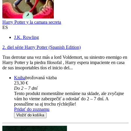
Harry Potter y la camara secreta
ES
J.K. Rowling
2. diel série
Harry Potter (Spanish Edition)
Tras derrotar una vez más a lord Voldemort, su siniestro enemigo en
Harry Potter y la piedra filosofal , Harry espera impaciente en casa
de sus insoportables tíos el inicio del...
Kniha
brožovaná väzba
23,30 €
Do 2 – 7 dní
Tento produkt momentálne nemáme na sklade, ale zvyčajne
vám ho vieme zabezpečiť a odoslať do 2 – 7 dní. A
posnažíme sa aj trochu rýchlejšie!
Pridať do zoznamu
Vložiť do košíka