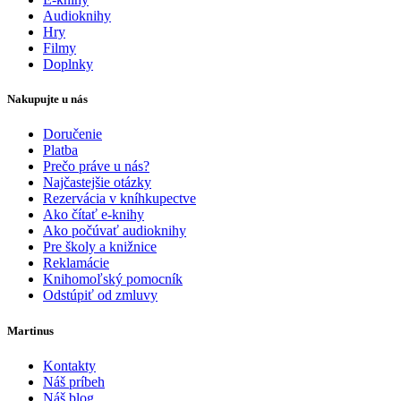
Audioknihy
Hry
Filmy
Doplnky
Nakupujte u nás
Doručenie
Platba
Prečo práve u nás?
Najčastejšie otázky
Rezervácia v kníhkupectve
Ako čítať e-knihy
Ako počúvať audioknihy
Pre školy a knižnice
Reklamácie
Knihomoľský pomocník
Odstúpiť od zmluvy
Martinus
Kontakty
Náš príbeh
Náš blog