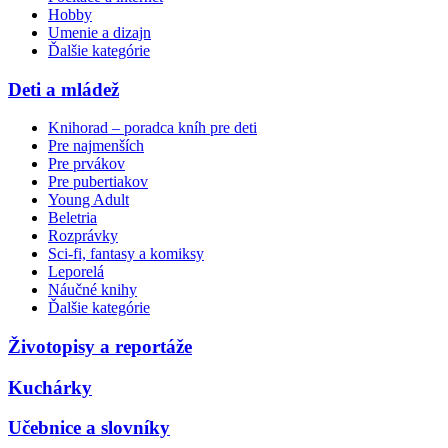
Hobby
Umenie a dizajn
Ďalšie kategórie
Deti a mládež
Knihorad – poradca kníh pre deti
Pre najmenších
Pre prvákov
Pre pubertiakov
Young Adult
Beletria
Rozprávky
Sci-fi, fantasy a komiksy
Leporelá
Náučné knihy
Ďalšie kategórie
Životopisy a reportáže
Kuchárky
Učebnice a slovníky