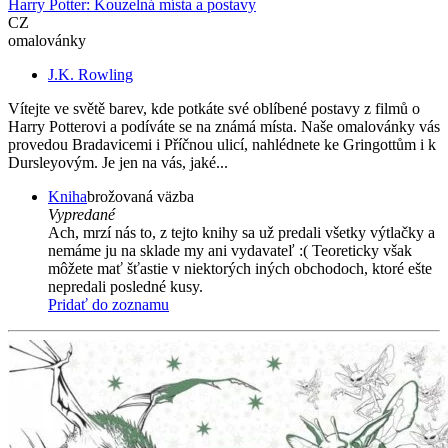
Harry Potter: Kouzelná místa a postavy
CZ
omalovánky
J.K. Rowling
Vítejte ve světě barev, kde potkáte své oblíbené postavy z filmů o
Harry Potterovi a podíváte se na známá místa. Naše omalovánky vás
provedou Bradavicemi i Příčnou ulicí, nahlédnete ke Gringottům i k
Dursleyovým. Je jen na vás, jaké...
Kniha
brožovaná väzba
Vypredané
Ach, mrzí nás to, z tejto knihy sa už predali všetky výtlačky a
nemáme ju na sklade my ani vydavateľ :( Teoreticky však
môžete mať šťastie v niektorých iných obchodoch, ktoré ešte
nepredali posledné kusy.
Pridať do zoznamu