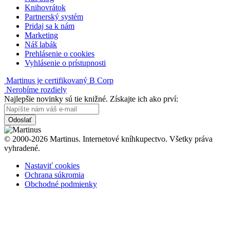
Knihovrátok
Partnerský systém
Pridaj sa k nám
Marketing
Náš labák
Prehlásenie o cookies
Vyhlásenie o prístupnosti
Martinus je certifikovaný B Corp
Nerobíme rozdiely
Najlepšie novinky sú tie knižné. Získajte ich ako prví:
Odoslať
© 2000-2026 Martinus. Internetové kníhkupectvo. Všetky práva
vyhradené.
Nastaviť cookies
Ochrana súkromia
Obchodné podmienky