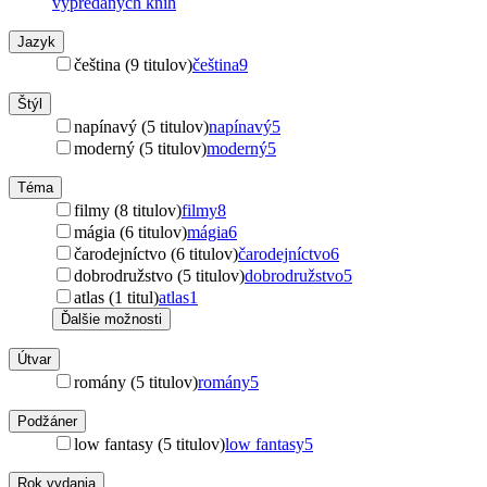
vypredaných kníh
Jazyk
čeština (9 titulov)
čeština
9
Štýl
napínavý (5 titulov)
napínavý
5
moderný (5 titulov)
moderný
5
Téma
filmy (8 titulov)
filmy
8
mágia (6 titulov)
mágia
6
čarodejníctvo (6 titulov)
čarodejníctvo
6
dobrodružstvo (5 titulov)
dobrodružstvo
5
atlas (1 titul)
atlas
1
Ďalšie možnosti
Útvar
romány (5 titulov)
romány
5
Podžáner
low fantasy (5 titulov)
low fantasy
5
Rok vydania