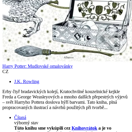
Harry Potter: Mudlovské omalovánky
CZ
J.K. Rowling
Erby čtyř bradavických kolejí, Kratochvilné kouzelnické kejkle
Freda a George Weasleyových a mnoho dalších přepestrých výjevů
– svět Harryho Pottera doslova hýří barvami. Tato kniha, plná
propracovaných ilustrací a návrhů použitých při tvorbě...
Čítaná
výborný stav
Túto knihu sme vykúpili cez
Knihovrátok
a je vo