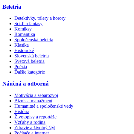
Beletria
Detektívky, trilery a horory
Sci-fi a fantasy
Komiksy
Romantika
Spoločenská beletria
Klasika
Historické
Slovenská beletria
Svetová beletria
Poézia
Ďalšie kategórie
Náučná a odborná
Motivácia a sebarozvoj
Biznis a manažment
Humanitné a spoločenské vedy
História
Životopisy a reportáže
Vzťahy a rodina
Zdravie a životný štýl
Počítače a internet