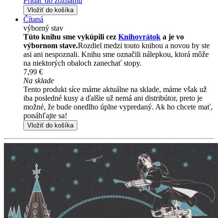
Pridať do zoznamu
Vložiť do košíka
Čítaná
výborný stav
Túto knihu sme vykúpili cez
Knihovrátok
a je vo
výbornom stave.
Rozdiel medzi touto knihou a novou by ste
asi ani nespoznali. Knihu sme označili nálepkou, ktorá môže
na niektorých obaloch zanechať stopy.
7,99 €
Na sklade
Tento produkt síce máme aktuálne na sklade, máme však už
iba posledné kusy a ďalšie už nemá ani distribútor, preto je
možné, že bude onedlho úplne vypredaný. Ak ho chcete mať,
ponáhľajte sa!
Vložiť do košíka