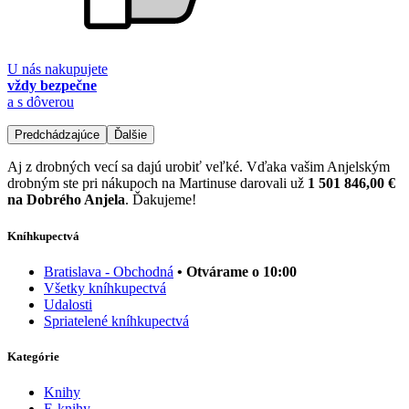
U nás nakupujete
vždy bezpečne
a s dôverou
Predchádzajúce
Ďalšie
Aj z drobných vecí sa dajú urobiť veľké. Vďaka vašim Anjelským
drobným ste pri nákupoch na Martinuse darovali už
1 501 846,00 €
na Dobrého Anjela
. Ďakujeme!
Kníhkupectvá
Bratislava - Obchodná
• Otvárame o 10:00
Všetky kníhkupectvá
Udalosti
Spriatelené kníhkupectvá
Kategórie
Knihy
E-knihy