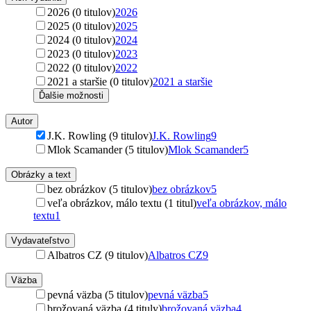
2026 (0 titulov)
2026
2025 (0 titulov)
2025
2024 (0 titulov)
2024
2023 (0 titulov)
2023
2022 (0 titulov)
2022
2021 a staršie (0 titulov)
2021 a staršie
Ďalšie možnosti
Autor
J.K. Rowling (9 titulov)
J.K. Rowling
9
Mlok Scamander (5 titulov)
Mlok Scamander
5
Obrázky a text
bez obrázkov (5 titulov)
bez obrázkov
5
veľa obrázkov, málo textu (1 titul)
veľa obrázkov, málo
textu
1
Vydavateľstvo
Albatros CZ (9 titulov)
Albatros CZ
9
Väzba
pevná väzba (5 titulov)
pevná väzba
5
brožovaná väzba (4 tituly)
brožovaná väzba
4