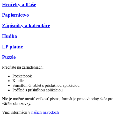
Hrnčeky a fľaše
Papiernictvo
Zápisníky a kalendáre
Hudba
LP platne
Puzzle
Prečítate na zariadeniach:
Pocketbook
Kindle
Smartfón či tablet s príslušnou aplikáciou
Počítač s príslušnou aplikáciou
Nie je možné meniť veľkosť písma, formát je preto vhodný skôr pre
väčšie obrazovky.
Viac informácií v
našich návodoch