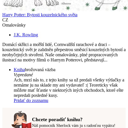
Harry Potter: Bytosti kouzelnického světa
CZ
Omalovánky
J.K. Rowling
Domácí skřítci a mořští lidé, Cornwallští rarachové a draci –
kouzelnický svět je zalidněn přepestrou směsicí kouzelných bytostí a
neobyčejných stvoření. Naše omalovánky, plné propracovaných
ilustrací na motivy filmů o Harrym Potterovi, představují...
Kniha
brožovaná väzba
Vypredané
Ach, mrzí nás to, z tejto knihy sa už predali všetky výtlačky a
nemáme ju na sklade my ani vydavateľ :( Teoreticky však
môžete mať šťastie v niektorých iných obchodoch, ktoré ešte
nepredali posledné kusy.
Pridať do zoznamu
Chcete poradiť knihu?
Náš pomocník Sherlock vám ju s radosťou vypátra!