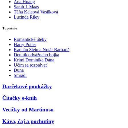
Ana Huang
Sarah J. Maas
Táňa Keleová Vasilková
Lucinda Riley
Top série
Romantické úteky
Harry Potter
Kapitán Stein a Notár Barbarič
Denník odvážneho bojka
Krimi Dominika Dána
Učím sa rozprávať
Duna
Smradi
Darčekové poukážky
Čítačky e-kníh
Vecičky od Martinusu
Káva, čaj a pochutiny