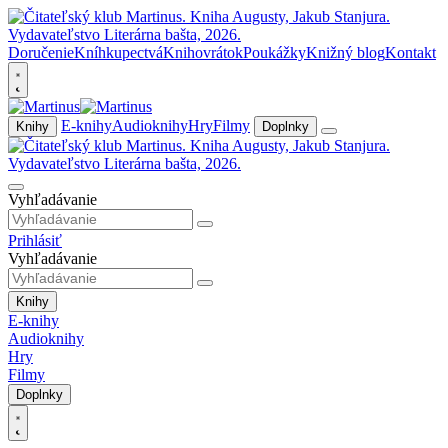
Doručenie
Kníhkupectvá
Knihovrátok
Poukážky
Knižný blog
Kontakt
E-knihy
Audioknihy
Hry
Filmy
Knihy
Doplnky
Vyhľadávanie
Prihlásiť
Vyhľadávanie
Knihy
E-knihy
Audioknihy
Hry
Filmy
Doplnky