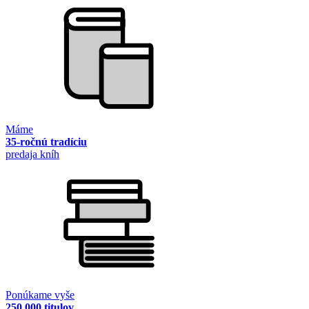
Máme
35-ročnú tradíciu
predaja kníh
Ponúkame vyše
250 000 titulov