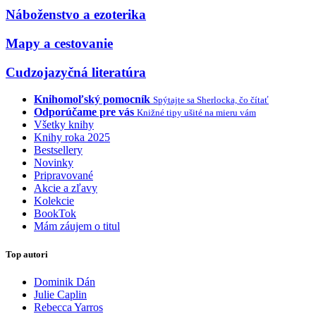
Náboženstvo a ezoterika
Mapy a cestovanie
Cudzojazyčná literatúra
Knihomoľský pomocník
Spýtajte sa Sherlocka, čo čítať
Odporúčame pre vás
Knižné tipy ušité na mieru vám
Všetky knihy
Knihy roka 2025
Bestsellery
Novinky
Pripravované
Akcie a zľavy
Kolekcie
BookTok
Mám záujem o titul
Top autori
Dominik Dán
Julie Caplin
Rebecca Yarros