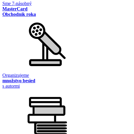
Sme 7-násobný
MasterCard
Obchodník roka
Organizujeme
množstvo besied
s autormi