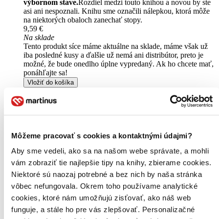
výbornom stave.
Rozdiel medzi touto knihou a novou by ste
asi ani nespoznali. Knihu sme označili nálepkou, ktorá môže
na niektorých obaloch zanechať stopy.
9,59 €
Na sklade
Tento produkt síce máme aktuálne na sklade, máme však už
iba posledné kusy a ďalšie už nemá ani distribútor, preto je
možné, že bude onedlho úplne vypredaný. Ak ho chcete mať,
ponáhľajte sa!
Vložiť do košíka
Kniha
brožovaná väzba
Vypredané
Ach, mrzí nás to, z tejto knihy sa už predali všetky výtlačky a
nemáme ju na sklade my ani vydavateľ :( Teoreticky však
môžete mať šťastie v niektorých iných obchodoch, ktoré ešte
Môžeme pracovať s cookies a kontaktnými údajmi?
nepredali posledné kusy.
Pridať do zoznamu
Aby sme vedeli, ako sa na našom webe správate, a mohli
vám zobraziť tie najlepšie tipy na knihy, zbierame cookies.
Niektoré sú naozaj potrebné a bez nich by naša stránka
vôbec nefungovala. Okrem toho používame analytické
cookies, ktoré nám umožňujú zisťovať, ako náš web
funguje, a stále ho pre vás zlepšovať. Personalizačné