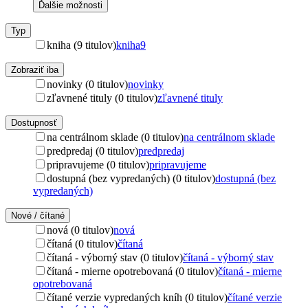
Ďalšie možnosti
Typ
kniha (9 titulov)
kniha
9
Zobraziť iba
novinky (0 titulov)
novinky
zľavnené tituly (0 titulov)
zľavnené tituly
Dostupnosť
na centrálnom sklade (0 titulov)
na centrálnom sklade
predpredaj (0 titulov)
predpredaj
pripravujeme (0 titulov)
pripravujeme
dostupná (bez vypredaných) (0 titulov)
dostupná (bez
vypredaných)
Nové / čítané
nová (0 titulov)
nová
čítaná (0 titulov)
čítaná
čítaná - výborný stav (0 titulov)
čítaná - výborný stav
čítaná - mierne opotrebovaná (0 titulov)
čítaná - mierne
opotrebovaná
čítané verzie vypredaných kníh (0 titulov)
čítané verzie