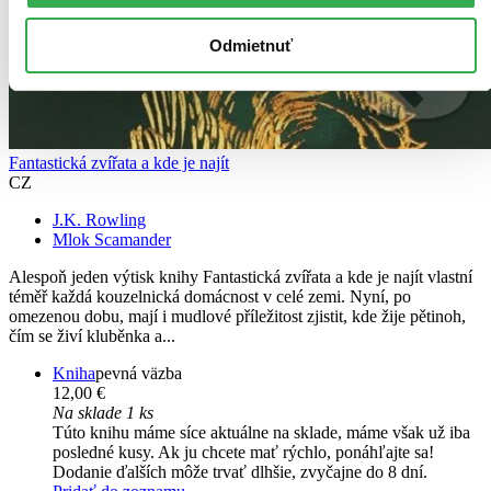
Odmietnuť
Fantastická zvířata a kde je najít
CZ
J.K. Rowling
Mlok Scamander
Alespoň jeden výtisk knihy Fantastická zvířata a kde je najít vlastní
téměř každá kouzelnická domácnost v celé zemi. Nyní, po
omezenou dobu, mají i mudlové příležitost zjistit, kde žije pětinoh,
čím se živí kluběnka a...
Kniha
pevná väzba
12,00 €
Na sklade 1 ks
Túto knihu máme síce aktuálne na sklade, máme však už iba
posledné kusy. Ak ju chcete mať rýchlo, ponáhľajte sa!
Dodanie ďalších môže trvať dlhšie, zvyčajne do 8 dní.