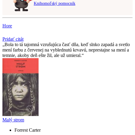
Knihomoľský pomocník
Hore
Pridať citát
Bola to tá tajomná vzrušujúca časť dňa, keď slnko zapadá a svetlo
mení farbu z červenej na vyblednutú krvavú, neprestajne sa mení a
temnie, akoby deň ešte žil, ale už umieral.
Malý strom
Forrest Carter