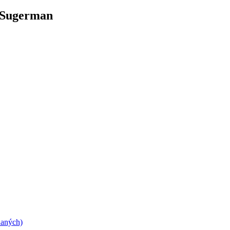
l Sugerman
daných)