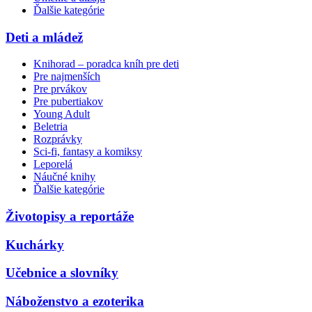
Ďalšie kategórie
Deti a mládež
Knihorad – poradca kníh pre deti
Pre najmenších
Pre prvákov
Pre pubertiakov
Young Adult
Beletria
Rozprávky
Sci-fi, fantasy a komiksy
Leporelá
Náučné knihy
Ďalšie kategórie
Životopisy a reportáže
Kuchárky
Učebnice a slovníky
Náboženstvo a ezoterika