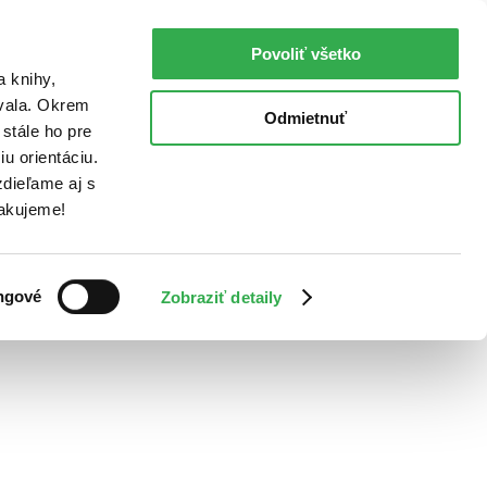
Povoliť všetko
a knihy,
ovala. Okrem
Odmietnuť
stále ho pre
u orientáciu.
dieľame aj s
Ďakujeme!
ngové
Zobraziť detaily