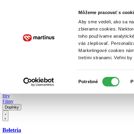
Doručenie
Kníhkupectvá
Knihovrátok
Poukážky
Knižný blog
Kontakt
Môžeme pracovať s cooki
Aby sme vedeli, ako sa na 
zbierame cookies. Niektor
E-knihy
Audioknihy
Hry
Filmy
Knihy
Doplnky
toho používame analytické
vás zlepšovať. Personaliz
Vyhľadávanie
Marketingové cookies nám 
tretími stranami. Veľmi b
Prihlásiť
Vyhľadávanie
Výber
Knihy
Potrebné
P
súhlasu
E-knihy
Audioknihy
Hry
Filmy
Doplnky
Beletria