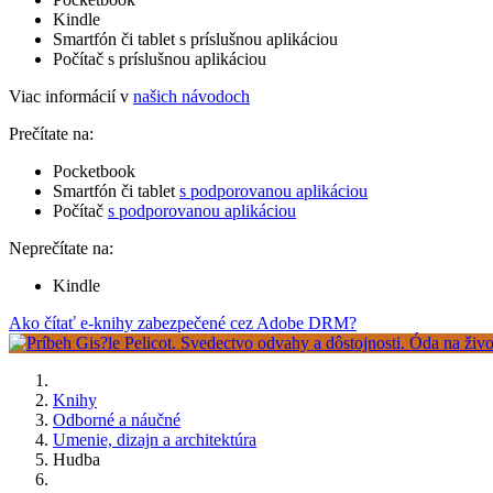
Kindle
Smartfón či tablet s príslušnou aplikáciou
Počítač s príslušnou aplikáciou
Viac informácií v
našich návodoch
Prečítate na:
Pocketbook
Smartfón či tablet
s podporovanou aplikáciou
Počítač
s podporovanou aplikáciou
Neprečítate na:
Kindle
Ako čítať e-knihy zabezpečené cez Adobe DRM?
Knihy
Odborné a náučné
Umenie, dizajn a architektúra
Hudba