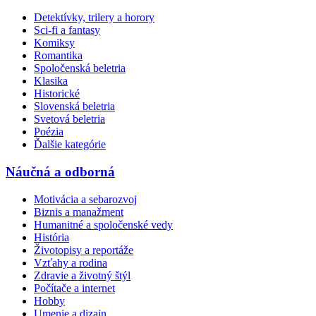
Detektívky, trilery a horory
Sci-fi a fantasy
Komiksy
Romantika
Spoločenská beletria
Klasika
Historické
Slovenská beletria
Svetová beletria
Poézia
Ďalšie kategórie
Náučná a odborná
Motivácia a sebarozvoj
Biznis a manažment
Humanitné a spoločenské vedy
História
Životopisy a reportáže
Vzťahy a rodina
Zdravie a životný štýl
Počítače a internet
Hobby
Umenie a dizajn