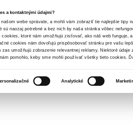
es a kontaktnými údajmi?
našom webe správate, a mohli vám zobraziť tie najlepšie tipy n
é sú naozaj potrebné a bez nich by naša stránka vôbec nefung
 cookies, ktoré nám umožňujú zisťovať, ako náš web funguje, a 
ačné cookies nám dovoľujú prispôsobovať stránku pre vašu lepši
zas umožňujú zobrazenie relevantnej reklamy. Niektoré údaje z
y nám pomohlo, keby sme mohli používať všetky tieto cookies. 
ersonalizačné
Analytické
Marketi