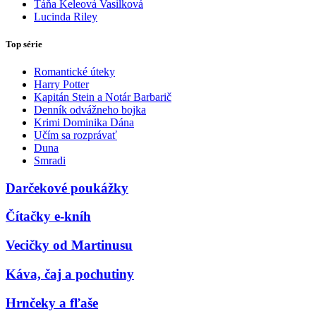
Táňa Keleová Vasilková
Lucinda Riley
Top série
Romantické úteky
Harry Potter
Kapitán Stein a Notár Barbarič
Denník odvážneho bojka
Krimi Dominika Dána
Učím sa rozprávať
Duna
Smradi
Darčekové poukážky
Čítačky e-kníh
Vecičky od Martinusu
Káva, čaj a pochutiny
Hrnčeky a fľaše