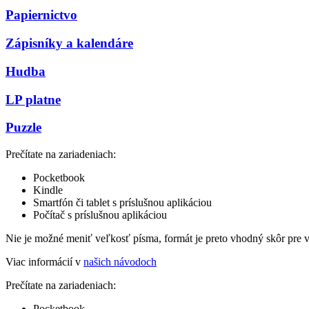
Papiernictvo
Zápisníky a kalendáre
Hudba
LP platne
Puzzle
Prečítate na zariadeniach:
Pocketbook
Kindle
Smartfón či tablet s príslušnou aplikáciou
Počítač s príslušnou aplikáciou
Nie je možné meniť veľkosť písma, formát je preto vhodný skôr pre 
Viac informácií v
našich návodoch
Prečítate na zariadeniach:
Pocketbook