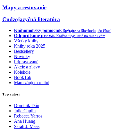
Mapy a cestovanie
Cudzojazyčná literatúra
Knihomoľský pomocník
Spýtajte sa Sherlocka, čo čítať
Odporúčame pre vás
Knižné tipy ušité na mieru vám
Všetky knihy
Knihy roka 2025
Bestsellery
Novinky
Pripravované
Akcie a zľavy
Kolekcie
BookTok
Mám záujem o titul
Top autori
Dominik Dán
Julie Caplin
Rebecca Yarros
Ana Huang
Sarah J. Maas