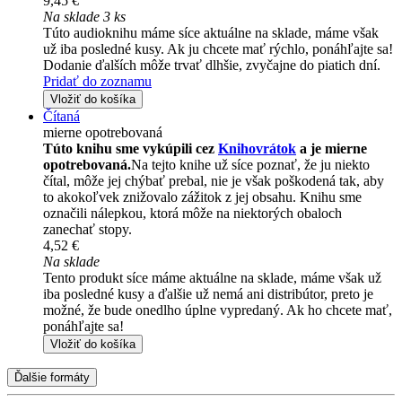
9,45 €
Na sklade 3 ks
Túto audioknihu máme síce aktuálne na sklade, máme však
už iba posledné kusy. Ak ju chcete mať rýchlo, ponáhľajte sa!
Dodanie ďalších môže trvať dlhšie, zvyčajne do piatich dní.
Pridať do zoznamu
Vložiť do košíka
Čítaná
mierne opotrebovaná
Túto knihu sme vykúpili cez
Knihovrátok
a je mierne
opotrebovaná.
Na tejto knihe už síce poznať, že ju niekto
čítal, môže jej chýbať prebal, nie je však poškodená tak, aby
to akokoľvek znižovalo zážitok z jej obsahu. Knihu sme
označili nálepkou, ktorá môže na niektorých obaloch
zanechať stopy.
4,52 €
Na sklade
Tento produkt síce máme aktuálne na sklade, máme však už
iba posledné kusy a ďalšie už nemá ani distribútor, preto je
možné, že bude onedlho úplne vypredaný. Ak ho chcete mať,
ponáhľajte sa!
Vložiť do košíka
Ďalšie formáty