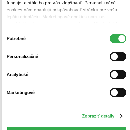
funguje, a stále ho pre vás zlepšovať. Personalizačné
Najvyššia zľava
cookies nám dovoľujú prispôsobovať stránku pre vašu
lepšiu orientáciu. Marketingové cookies nám zas
Použité filtre
umožňujú zobrazenie relevantnej reklamy. Niektoré údaje
Zrušiť filtre
Autor Francis Scott Fitzgerald
zdieľame aj s tretími stranami. Veľmi by nám pomohlo,
Výber
keby sme mohli používať všetky tieto cookies. Ďakujeme!
Potrebné
súhlasu
Personalizačné
Analytické
Marketingové
Zobraziť detaily