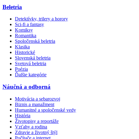
Beletria
Detektívky, trilery a horory
Sci-fi a fantasy
Komiksy
Romantika
Spoločenská beletria
Klasika
Historické
Slovenská beletria
Svetová beletria
Poézia
Ďalšie kategórie
Náučná a odborná
Motivácia a sebarozvoj
Biznis a manažment
Humanitné a spoločenské vedy
História
Životopisy a reportáže
Vzťahy a rodina
Zdravie a životný štýl
Počítače a internet