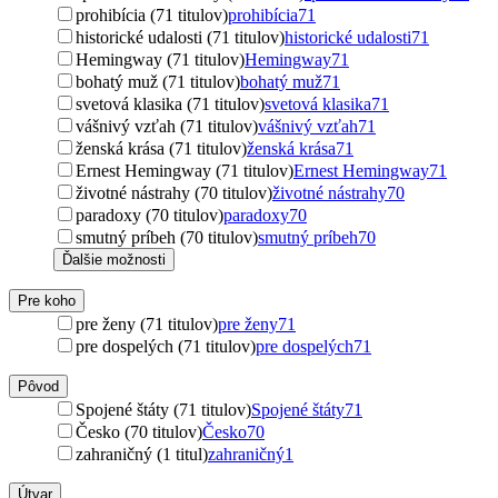
prohibícia (71 titulov)
prohibícia
71
historické udalosti (71 titulov)
historické udalosti
71
Hemingway (71 titulov)
Hemingway
71
bohatý muž (71 titulov)
bohatý muž
71
svetová klasika (71 titulov)
svetová klasika
71
vášnivý vzťah (71 titulov)
vášnivý vzťah
71
ženská krása (71 titulov)
ženská krása
71
Ernest Hemingway (71 titulov)
Ernest Hemingway
71
životné nástrahy (70 titulov)
životné nástrahy
70
paradoxy (70 titulov)
paradoxy
70
smutný príbeh (70 titulov)
smutný príbeh
70
Ďalšie možnosti
Pre koho
pre ženy (71 titulov)
pre ženy
71
pre dospelých (71 titulov)
pre dospelých
71
Pôvod
Spojené štáty (71 titulov)
Spojené štáty
71
Česko (70 titulov)
Česko
70
zahraničný (1 titul)
zahraničný
1
Útvar