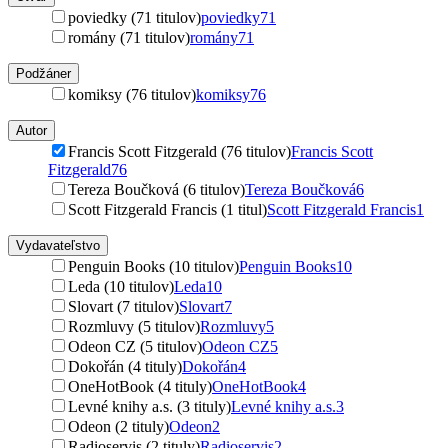
poviedky (71 titulov)
poviedky
71
romány (71 titulov)
romány
71
Podžáner
komiksy (76 titulov)
komiksy
76
Autor
Francis Scott Fitzgerald (76 titulov)
Francis Scott
Fitzgerald
76
Tereza Boučková (6 titulov)
Tereza Boučková
6
Scott Fitzgerald Francis (1 titul)
Scott Fitzgerald Francis
1
Vydavateľstvo
Penguin Books (10 titulov)
Penguin Books
10
Leda (10 titulov)
Leda
10
Slovart (7 titulov)
Slovart
7
Rozmluvy (5 titulov)
Rozmluvy
5
Odeon CZ (5 titulov)
Odeon CZ
5
Dokořán (4 tituly)
Dokořán
4
OneHotBook (4 tituly)
OneHotBook
4
Levné knihy a.s. (3 tituly)
Levné knihy a.s.
3
Odeon (2 tituly)
Odeon
2
Radioservis (2 tituly)
Radioservis
2