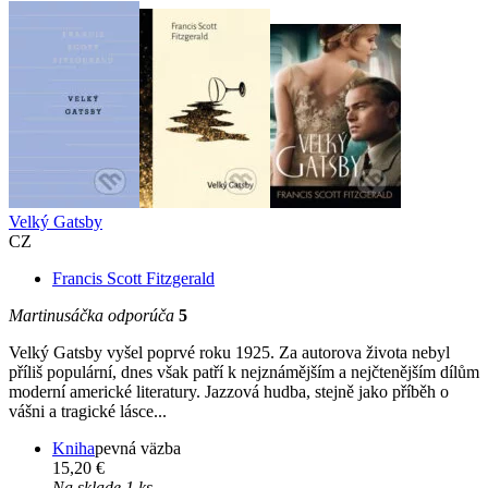
Velký Gatsby
CZ
Francis Scott Fitzgerald
Martinusáčka odporúča
5
Velký Gatsby vyšel poprvé roku 1925. Za autorova života nebyl
příliš populární, dnes však patří k nejznámějším a nejčtenějším dílům
moderní americké literatury. Jazzová hudba, stejně jako příběh o
vášni a tragické lásce...
Kniha
pevná väzba
15,20 €
Na sklade 1 ks