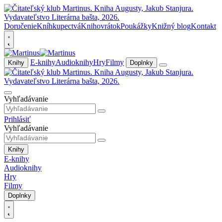
Doručenie
Kníhkupectvá
Knihovrátok
Poukážky
Knižný blog
Kontakt
E-knihy
Audioknihy
Hry
Filmy
Knihy
Doplnky
Vyhľadávanie
Prihlásiť
Vyhľadávanie
Knihy
E-knihy
Audioknihy
Hry
Filmy
Doplnky