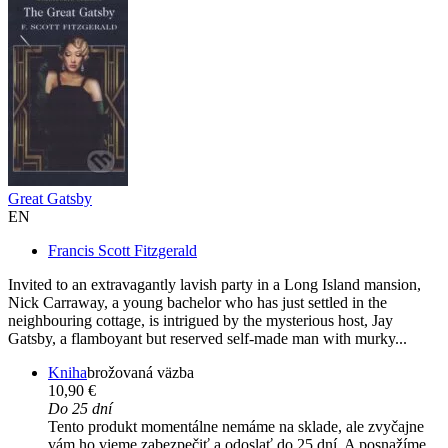
Great Gatsby
EN
Francis Scott Fitzgerald
Invited to an extravagantly lavish party in a Long Island mansion,
Nick Carraway, a young bachelor who has just settled in the
neighbouring cottage, is intrigued by the mysterious host, Jay
Gatsby, a flamboyant but reserved self-made man with murky...
Kniha
brožovaná väzba
10,90 €
Do 25 dní
Tento produkt momentálne nemáme na sklade, ale zvyčajne
vám ho vieme zabezpečiť a odoslať do 25 dní. A posnažíme