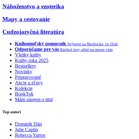
Náboženstvo a ezoterika
Mapy a cestovanie
Cudzojazyčná literatúra
Knihomoľský pomocník
Spýtajte sa Sherlocka, čo čítať
Odporúčame pre vás
Knižné tipy ušité na mieru vám
Všetky knihy
Knihy roka 2025
Bestsellery
Novinky
Pripravované
Akcie a zľavy
Kolekcie
BookTok
Mám záujem o titul
Top autori
Dominik Dán
Julie Caplin
Rebecca Yarros