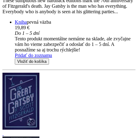
These sumptuous new hardback editions mark the 70th anniversary
of Fitzgerald's death. Jay Gatsby is the man who has everything.
Everybody who is anybody is seen at his glittering parties...
Kniha
pevná väzba
19,89 €
Do 1 – 5 dní
Tento produkt momentálne nemáme na sklade, ale zvyčajne
vám ho vieme zabezpečiť a odoslať do 1 – 5 dní. A
posnažíme sa aj trochu rýchlejšie!
Pridať do zoznamu
Vložiť do košíka