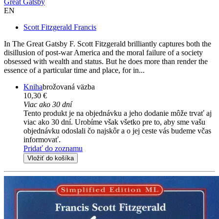
Great Gatsby
EN
Scott Fitzgerald Francis
In The Great Gatsby F. Scott Fitzgerald brilliantly captures both the
disillusion of post-war America and the moral failure of a society
obsessed with wealth and status. But he does more than render the
essence of a particular time and place, for in...
Kniha
brožovaná väzba
10,30 €
Viac ako 30 dní
Tento produkt je na objednávku a jeho dodanie môže trvať aj
viac ako 30 dní. Urobíme však všetko pre to, aby sme vašu
objednávku odoslali čo najskôr a o jej ceste vás budeme včas
informovať.
Pridať do zoznamu
Vložiť do košíka