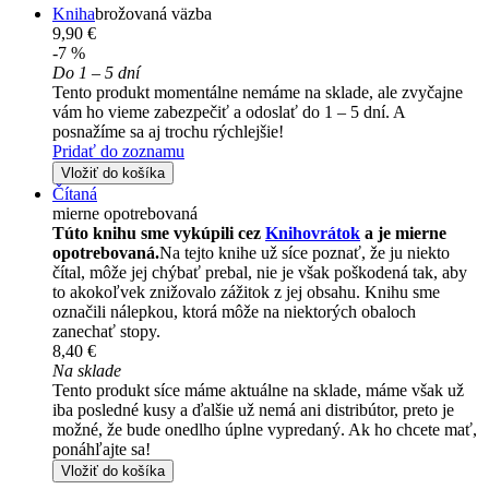
Kniha
brožovaná väzba
9,90 €
-7 %
Do 1 – 5 dní
Tento produkt momentálne nemáme na sklade, ale zvyčajne
vám ho vieme zabezpečiť a odoslať do 1 – 5 dní. A
posnažíme sa aj trochu rýchlejšie!
Pridať do zoznamu
Vložiť do košíka
Čítaná
mierne opotrebovaná
Túto knihu sme vykúpili cez
Knihovrátok
a je mierne
opotrebovaná.
Na tejto knihe už síce poznať, že ju niekto
čítal, môže jej chýbať prebal, nie je však poškodená tak, aby
to akokoľvek znižovalo zážitok z jej obsahu. Knihu sme
označili nálepkou, ktorá môže na niektorých obaloch
zanechať stopy.
8,40 €
Na sklade
Tento produkt síce máme aktuálne na sklade, máme však už
iba posledné kusy a ďalšie už nemá ani distribútor, preto je
možné, že bude onedlho úplne vypredaný. Ak ho chcete mať,
ponáhľajte sa!
Vložiť do košíka