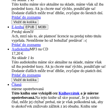
Túto knihu máme síce aktuálne na sklade, máme však už iba
posledné kusy. Ak ju chcete mať rýchlo, ponáhľajte sa!
Dodanie ďalších môže trvať dlhšie, zvyčajne do šiestich dní.
Pridať do zoznamu
Vložiť do košíka
E-kniha
EPUB
MOBI
Predaj skončil
Ach, mrzí nás to, ale platnosť licencie na predaj tohto titulu
vypršala. Nemôžeme ho už bohužiaľ predávať :-(
Pridať do zoznamu
Audiokniha
MP3 na CD
17,20 €
Na sklade 1 ks
Túto audioknihu máme síce aktuálne na sklade, máme však
už iba posledné kusy. Ak ju chcete mať rýchlo, ponáhľajte sa!
Dodanie ďalších môže trvať dlhšie, zvyčajne do piatich dní.
Pridať do zoznamu
Vložiť do košíka
Čítaná
mierne opotrebovaná
Túto knihu sme vykúpili cez
Knihovrátok
a je mierne
opotrebovaná.
Na tejto knihe už síce poznať, že ju niekto
čítal, môže jej chýbať prebal, nie je však poškodená tak, aby
to akokoľvek znižovalo zážitok z jej obsahu. Knihu sme