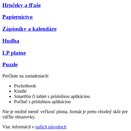
Hrnčeky a fľaše
Papiernictvo
Zápisníky a kalendáre
Hudba
LP platne
Puzzle
Prečítate na zariadeniach:
Pocketbook
Kindle
Smartfón či tablet s príslušnou aplikáciou
Počítač s príslušnou aplikáciou
Nie je možné meniť veľkosť písma, formát je preto vhodný skôr pre
väčšie obrazovky.
Viac informácií v
našich návodoch