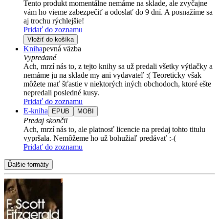
Tento produkt momentálne nemáme na sklade, ale zvyčajne
vám ho vieme zabezpečiť a odoslať do 9 dní. A posnažíme sa
aj trochu rýchlejšie!
Pridať do zoznamu
Vložiť do košíka
Kniha
pevná väzba
Vypredané
Ach, mrzí nás to, z tejto knihy sa už predali všetky výtlačky a
nemáme ju na sklade my ani vydavateľ :( Teoreticky však
môžete mať šťastie v niektorých iných obchodoch, ktoré ešte
nepredali posledné kusy.
Pridať do zoznamu
E-kniha
EPUB
MOBI
Predaj skončil
Ach, mrzí nás to, ale platnosť licencie na predaj tohto titulu
vypršala. Nemôžeme ho už bohužiaľ predávať :-(
Pridať do zoznamu
Ďalšie formáty