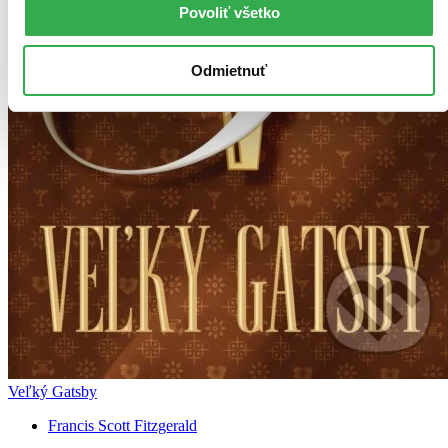
Povoliť všetko
Odmietnuť
Veľký Gatsby
Francis Scott Fitzgerald