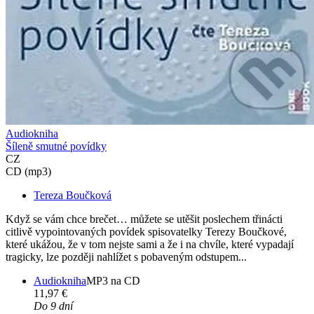
Audiokniha
Šíleně smutné povídky
CZ
CD (mp3)
Tereza Boučková
Když se vám chce brečet… můžete se utěšit poslechem třinácti
citlivě vypointovaných povídek spisovatelky Terezy Boučkové,
které ukážou, že v tom nejste sami a že i na chvíle, které vypadají
tragicky, lze později nahlížet s pobaveným odstupem...
Audiokniha
MP3 na CD
11,97 €
Do 9 dní