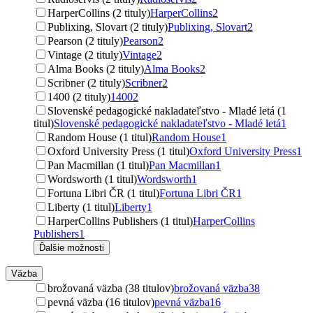
HarperCollins (2 tituly)
HarperCollins
2
Publixing, Slovart (2 tituly)
Publixing, Slovart
2
Pearson (2 tituly)
Pearson
2
Vintage (2 tituly)
Vintage
2
Alma Books (2 tituly)
Alma Books
2
Scribner (2 tituly)
Scribner
2
1400 (2 tituly)
1400
2
Slovenské pedagogické nakladateľstvo - Mladé letá (1
titul)
Slovenské pedagogické nakladateľstvo - Mladé letá
1
Random House (1 titul)
Random House
1
Oxford University Press (1 titul)
Oxford University Press
1
Pan Macmillan (1 titul)
Pan Macmillan
1
Wordsworth (1 titul)
Wordsworth
1
Fortuna Libri ČR (1 titul)
Fortuna Libri ČR
1
Liberty (1 titul)
Liberty
1
HarperCollins Publishers (1 titul)
HarperCollins
Publishers
1
Ďalšie možnosti
Väzba
brožovaná väzba (38 titulov)
brožovaná väzba
38
pevná väzba (16 titulov)
pevná väzba
16