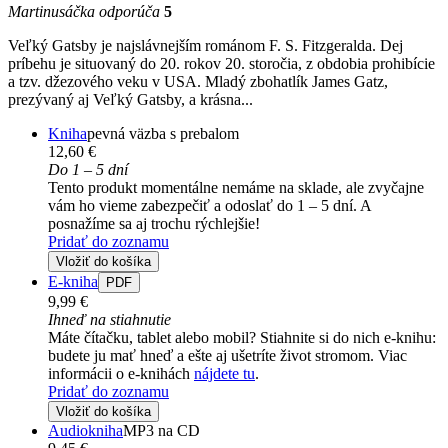
Martinusáčka odporúča
5
Veľký Gatsby je najslávnejším románom F. S. Fitzgeralda. Dej
príbehu je situovaný do 20. rokov 20. storočia, z obdobia prohibície
a tzv. džezového veku v USA. Mladý zbohatlík James Gatz,
prezývaný aj Veľký Gatsby, a krásna...
Kniha
pevná väzba s prebalom
12,60 €
Do 1 – 5 dní
Tento produkt momentálne nemáme na sklade, ale zvyčajne
vám ho vieme zabezpečiť a odoslať do 1 – 5 dní. A
posnažíme sa aj trochu rýchlejšie!
Pridať do zoznamu
Vložiť do košíka
E-kniha
PDF
9,99 €
Ihneď na stiahnutie
Máte čítačku, tablet alebo mobil? Stiahnite si do nich e-knihu:
budete ju mať hneď a ešte aj ušetríte život stromom. Viac
informácii o e-knihách
nájdete tu
.
Pridať do zoznamu
Vložiť do košíka
Audiokniha
MP3 na CD