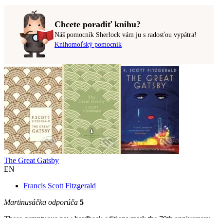
Chcete poradiť knihu?
Náš pomocník Sherlock vám ju s radosťou vypátra!
Knihomoľský pomocník
The Great Gatsby
EN
Francis Scott Fitzgerald
Martinusáčka odporúča
5