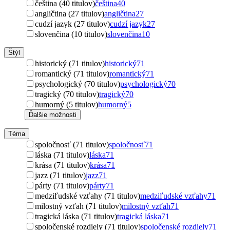
čeština (40 titulov)
čeština
40
angličtina (27 titulov)
angličtina
27
cudzí jazyk (27 titulov)
cudzí jazyk
27
slovenčina (10 titulov)
slovenčina
10
Štýl
historický (71 titulov)
historický
71
romantický (71 titulov)
romantický
71
psychologický (70 titulov)
psychologický
70
tragický (70 titulov)
tragický
70
humorný (5 titulov)
humorný
5
Ďalšie možnosti
Téma
spoločnosť (71 titulov)
spoločnosť
71
láska (71 titulov)
láska
71
krása (71 titulov)
krása
71
jazz (71 titulov)
jazz
71
párty (71 titulov)
párty
71
medziľudské vzťahy (71 titulov)
medziľudské vzťahy
71
milostný vzťah (71 titulov)
milostný vzťah
71
tragická láska (71 titulov)
tragická láska
71
spoločenské rozdiely (71 titulov)
spoločenské rozdiely
71