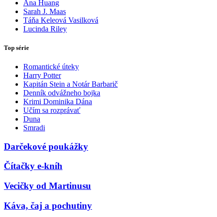
Ana Huang
Sarah J. Maas
Táňa Keleová Vasilková
Lucinda Riley
Top série
Romantické úteky
Harry Potter
Kapitán Stein a Notár Barbarič
Denník odvážneho bojka
Krimi Dominika Dána
Učím sa rozprávať
Duna
Smradi
Darčekové poukážky
Čítačky e-kníh
Vecičky od Martinusu
Káva, čaj a pochutiny