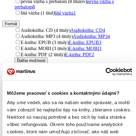
pevná väzba s prebalom (8 titulov)
pevná väzba s
prebalom
8
šitá väzba (1 titul)
šitá väzba
1
Formát
Audiokniha: CD (4 tituly)
Audiokniha: CD
4
Audiokniha: MP3 (4 tituly)
Audiokniha: MP3
4
E-kniha: EPUB (3 tituly)
E-kniha: EPUB
3
E-kniha: MOBI (3 tituly)
E-kniha: MOBI
3
E-kniha: PDF (2 tituly)
E-kniha: PDF
2
Ďalšie možnosti
Zúžiť výber
Zoradiť
Môžeme pracovať s cookies a kontaktnými údajmi?
Aby sme vedeli, ako sa na našom webe správate, a mohli
vám zobraziť tie najlepšie tipy na knihy, zbierame cookies.
Bestsellery
Niektoré sú naozaj potrebné a bez nich by naša stránka
Top hodnotené
vôbec nefungovala. Okrem toho používame analytické
Novinky
Najdrahšie
cookies, ktoré nám umožňujú zisťovať, ako náš web
Najlacnejšie