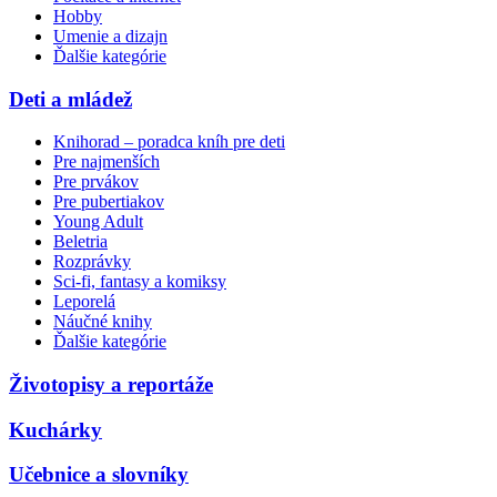
Hobby
Umenie a dizajn
Ďalšie kategórie
Deti a mládež
Knihorad – poradca kníh pre deti
Pre najmenších
Pre prvákov
Pre pubertiakov
Young Adult
Beletria
Rozprávky
Sci-fi, fantasy a komiksy
Leporelá
Náučné knihy
Ďalšie kategórie
Životopisy a reportáže
Kuchárky
Učebnice a slovníky