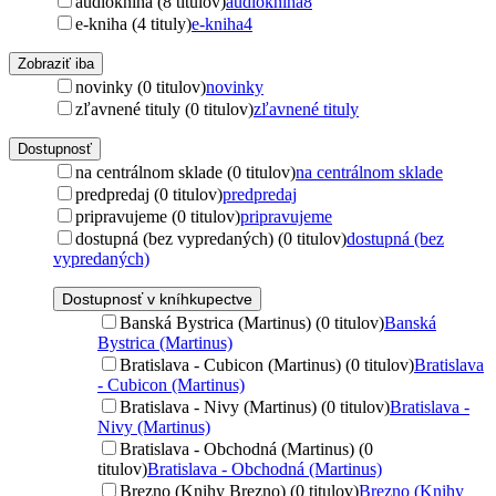
audiokniha (8 titulov)
audiokniha
8
e-kniha (4 tituly)
e-kniha
4
Zobraziť iba
novinky (0 titulov)
novinky
zľavnené tituly (0 titulov)
zľavnené tituly
Dostupnosť
na centrálnom sklade (0 titulov)
na centrálnom sklade
predpredaj (0 titulov)
predpredaj
pripravujeme (0 titulov)
pripravujeme
dostupná (bez vypredaných) (0 titulov)
dostupná (bez
vypredaných)
Dostupnosť v kníhkupectve
Banská Bystrica (Martinus) (0 titulov)
Banská
Bystrica (Martinus)
Bratislava - Cubicon (Martinus) (0 titulov)
Bratislava
- Cubicon (Martinus)
Bratislava - Nivy (Martinus) (0 titulov)
Bratislava -
Nivy (Martinus)
Bratislava - Obchodná (Martinus) (0
titulov)
Bratislava - Obchodná (Martinus)
Brezno (Knihy Brezno) (0 titulov)
Brezno (Knihy