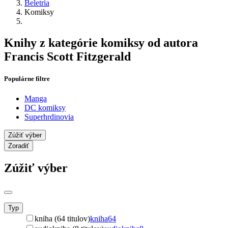
Beletria
Komiksy
Knihy z kategórie komiksy od autora
Francis Scott Fitzgerald
Populárne filtre
Manga
DC komiksy
Superhrdinovia
Zúžiť výber
Zoradiť
Zúžiť výber
Typ
kniha (64 titulov)
kniha
64