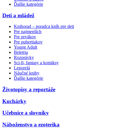
Ďalšie kategórie
Deti a mládež
Knihorad – poradca kníh pre deti
Pre najmenších
Pre prvákov
Pre pubertiakov
Young Adult
Beletria
Rozprávky
Sci-fi, fantasy a komiksy
Leporelá
Náučné knihy
Ďalšie kategórie
Životopisy a reportáže
Kuchárky
Učebnice a slovníky
Náboženstvo a ezoterika