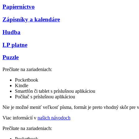
Papiernictvo
Zápisníky a kalendáre
Hudba
LP platne
Puzzle
Prečítate na zariadeniach:
Pocketbook
Kindle
Smartfón či tablet s príslušnou aplikáciou
Počítač s príslušnou aplikáciou
Nie je možné meniť veľkosť písma, formát je preto vhodný skôr pre 
Viac informácií v
našich návodoch
Prečítate na zariadeniach:
Pocketbook