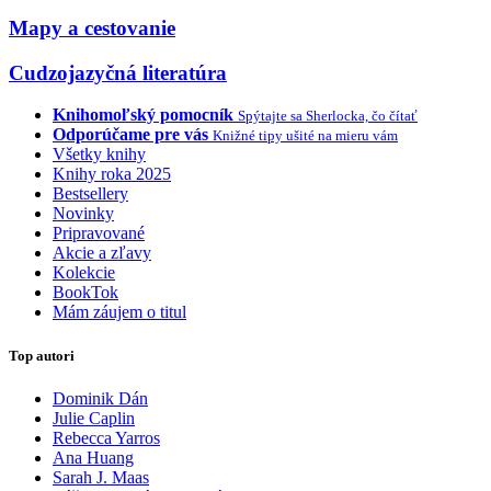
Mapy a cestovanie
Cudzojazyčná literatúra
Knihomoľský pomocník
Spýtajte sa Sherlocka, čo čítať
Odporúčame pre vás
Knižné tipy ušité na mieru vám
Všetky knihy
Knihy roka 2025
Bestsellery
Novinky
Pripravované
Akcie a zľavy
Kolekcie
BookTok
Mám záujem o titul
Top autori
Dominik Dán
Julie Caplin
Rebecca Yarros
Ana Huang
Sarah J. Maas