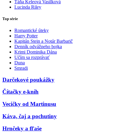
Táňa Keleová Vasilková
Lucinda Riley
Top série
Romantické úteky
Harry Potter
Kapitán Stein a Notár Barbarič
Denník odvážneho bojka
Krimi Dominika Dána
Učím sa rozprávať
Duna
Smradi
Darčekové poukážky
Čítačky e-kníh
Vecičky od Martinusu
Káva, čaj a pochutiny
Hrnčeky a fľaše