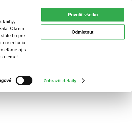
Povoliť všetko
a knihy,
ovala. Okrem
Odmietnuť
stále ho pre
u orientáciu.
dieľame aj s
Ďakujeme!
ngové
Zobraziť detaily