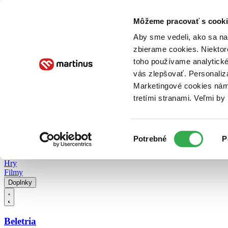
Doručenie
Kníhkupectvá
Knihovrátok
Poukážky
Knižný blog
Kontakt
Môžeme pracovať s cooki
Aby sme vedeli, ako sa na 
zbierame cookies. Niektor
E-knihy
Audioknihy
Hry
Filmy
Knihy
Doplnky
toho používame analytické
vás zlepšovať. Personaliz
Vyhľadávanie
Marketingové cookies nám 
tretími stranami. Veľmi b
Prihlásiť
Vyhľadávanie
Výber
Knihy
Potrebné
P
súhlasu
E-knihy
Audioknihy
Hry
Filmy
Doplnky
Beletria