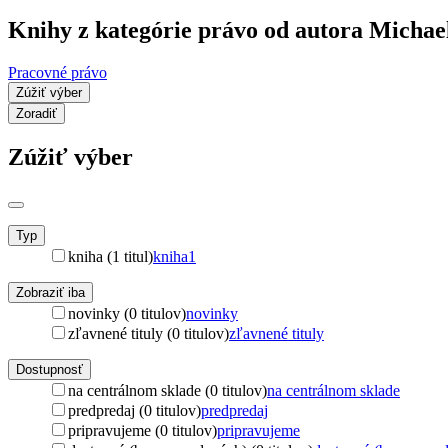
Knihy z kategórie právo od autora Micha
Pracovné právo
Zúžiť výber
Zoradiť
Zúžiť výber
Typ
kniha (1 titul)
kniha
1
Zobraziť iba
novinky (0 titulov)
novinky
zľavnené tituly (0 titulov)
zľavnené tituly
Dostupnosť
na centrálnom sklade (0 titulov)
na centrálnom sklade
predpredaj (0 titulov)
predpredaj
pripravujeme (0 titulov)
pripravujeme