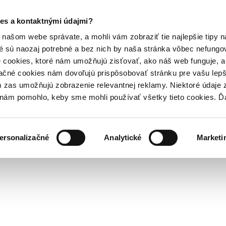
es a kontaktnými údajmi?
našom webe správate, a mohli vám zobraziť tie najlepšie tipy n
é sú naozaj potrebné a bez nich by naša stránka vôbec nefung
 cookies, ktoré nám umožňujú zisťovať, ako náš web funguje, a 
ačné cookies nám dovoľujú prispôsobovať stránku pre vašu lepši
zas umožňujú zobrazenie relevantnej reklamy. Niektoré údaje z
y nám pomohlo, keby sme mohli používať všetky tieto cookies. 
ersonalizačné
Analytické
Marketi