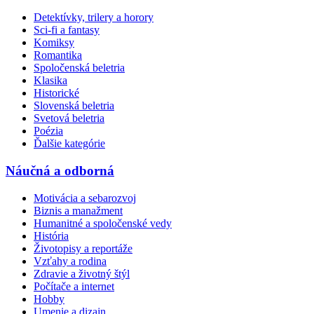
Detektívky, trilery a horory
Sci-fi a fantasy
Komiksy
Romantika
Spoločenská beletria
Klasika
Historické
Slovenská beletria
Svetová beletria
Poézia
Ďalšie kategórie
Náučná a odborná
Motivácia a sebarozvoj
Biznis a manažment
Humanitné a spoločenské vedy
História
Životopisy a reportáže
Vzťahy a rodina
Zdravie a životný štýl
Počítače a internet
Hobby
Umenie a dizajn