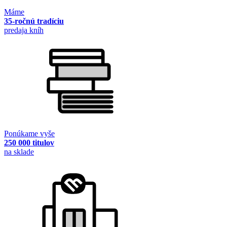
Máme
35-ročnú tradíciu
predaja kníh
Ponúkame vyše
250 000 titulov
na sklade