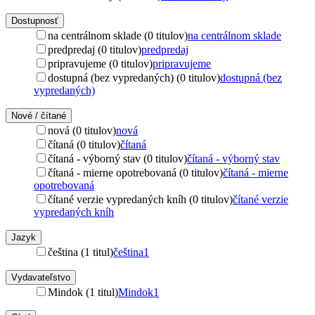
Dostupnosť
na centrálnom sklade (0 titulov)
na centrálnom sklade
predpredaj (0 titulov)
predpredaj
pripravujeme (0 titulov)
pripravujeme
dostupná (bez vypredaných) (0 titulov)
dostupná (bez
vypredaných)
Nové / čítané
nová (0 titulov)
nová
čítaná (0 titulov)
čítaná
čítaná - výborný stav (0 titulov)
čítaná - výborný stav
čítaná - mierne opotrebovaná (0 titulov)
čítaná - mierne
opotrebovaná
čítané verzie vypredaných kníh (0 titulov)
čítané verzie
vypredaných kníh
Jazyk
čeština (1 titul)
čeština
1
Vydavateľstvo
Mindok (1 titul)
Mindok
1