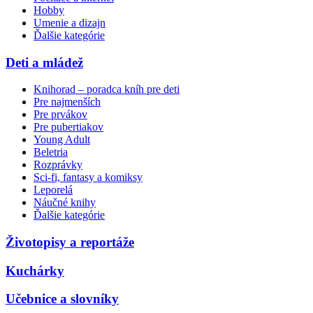
Hobby
Umenie a dizajn
Ďalšie kategórie
Deti a mládež
Knihorad – poradca kníh pre deti
Pre najmenších
Pre prvákov
Pre pubertiakov
Young Adult
Beletria
Rozprávky
Sci-fi, fantasy a komiksy
Leporelá
Náučné knihy
Ďalšie kategórie
Životopisy a reportáže
Kuchárky
Učebnice a slovníky