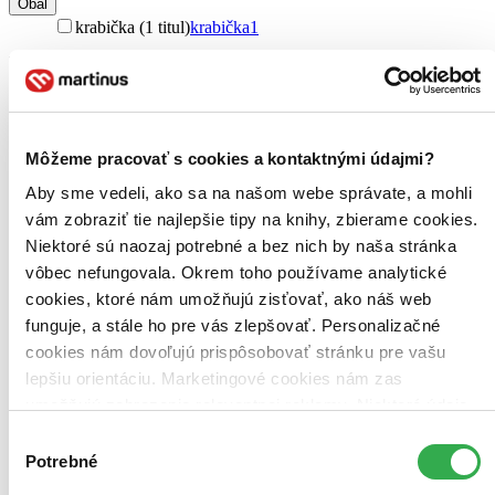
Obal
krabička (1 titul)
krabička
1
Zúžiť výber
Zoradiť
Môžeme pracovať s cookies a kontaktnými údajmi?
Aby sme vedeli, ako sa na našom webe správate, a mohli
Bestsellery
vám zobraziť tie najlepšie tipy na knihy, zbierame cookies.
Top hodnotené
Niektoré sú naozaj potrebné a bez nich by naša stránka
Novinky
vôbec nefungovala. Okrem toho používame analytické
Najdrahšie
Najlacnejšie
cookies, ktoré nám umožňujú zisťovať, ako náš web
Najvyššia zľava
funguje, a stále ho pre vás zlepšovať. Personalizačné
cookies nám dovoľujú prispôsobovať stránku pre vašu
Použité filtre
lepšiu orientáciu. Marketingové cookies nám zas
Zrušiť filtre
umožňujú zobrazenie relevantnej reklamy. Niektoré údaje
Hry
zdieľame aj s tretími stranami. Veľmi by nám pomohlo,
Výber
keby sme mohli používať všetky tieto cookies. Ďakujeme!
Potrebné
súhlasu