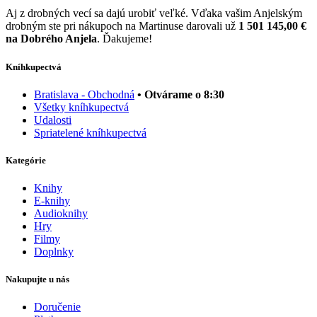
Aj z drobných vecí sa dajú urobiť veľké. Vďaka vašim Anjelským
drobným ste pri nákupoch na Martinuse darovali už
1 501 145,00 €
na Dobrého Anjela
. Ďakujeme!
Kníhkupectvá
Bratislava - Obchodná
• Otvárame o 8:30
Všetky kníhkupectvá
Udalosti
Spriatelené kníhkupectvá
Kategórie
Knihy
E-knihy
Audioknihy
Hry
Filmy
Doplnky
Nakupujte u nás
Doručenie