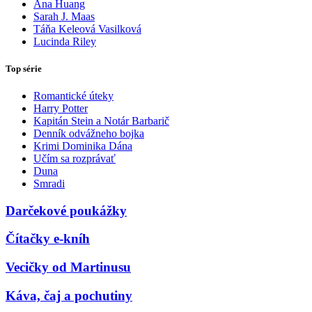
Ana Huang
Sarah J. Maas
Táňa Keleová Vasilková
Lucinda Riley
Top série
Romantické úteky
Harry Potter
Kapitán Stein a Notár Barbarič
Denník odvážneho bojka
Krimi Dominika Dána
Učím sa rozprávať
Duna
Smradi
Darčekové poukážky
Čítačky e-kníh
Vecičky od Martinusu
Káva, čaj a pochutiny