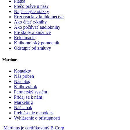
Platba
Prečo práve u nás?
Najčastejšie otázky
Rezervácia v kníhkupectve
Ako čítať e-knihy
Ako počúvať audioknihy
Pre školy a knižnice
Reklamácie
Knihomoľský pomocník
Odstúpiť od zmluvy
Martinus
Kontakty
Náš príbeh
Náš blog
Knihovrátok
Partnerský systém
Pridaj sa k nám
Marketing
Náš labák
Prehlásenie o cookies
Vyhlásenie o prístupnosti
Martinus je certifikovaný B Corp