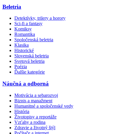
Beletria
Detektívky, trilery a horory
Sci-fi a fantasy
Komiksy
Romantika
Spoločenská beletria
Klasika
Historické
Slovenská beletria
Svetová beletria
Poézia
Ďalšie kategórie
Náučná a odborná
Motivácia a sebarozvoj
Biznis a manažment
Humanitné a spoločenské vedy
História
Životopisy a reportáže
Vzťahy a rodina
Zdravie a životný štýl
Počítače a internet