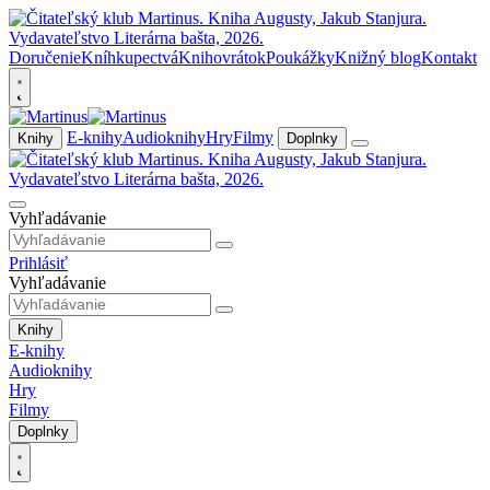
Doručenie
Kníhkupectvá
Knihovrátok
Poukážky
Knižný blog
Kontakt
E-knihy
Audioknihy
Hry
Filmy
Knihy
Doplnky
Vyhľadávanie
Prihlásiť
Vyhľadávanie
Knihy
E-knihy
Audioknihy
Hry
Filmy
Doplnky