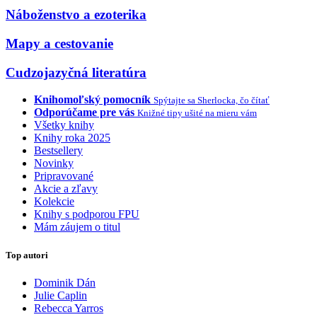
Náboženstvo a ezoterika
Mapy a cestovanie
Cudzojazyčná literatúra
Knihomoľský pomocník
Spýtajte sa Sherlocka, čo čítať
Odporúčame pre vás
Knižné tipy ušité na mieru vám
Všetky knihy
Knihy roka 2025
Bestsellery
Novinky
Pripravované
Akcie a zľavy
Kolekcie
Knihy s podporou FPU
Mám záujem o titul
Top autori
Dominik Dán
Julie Caplin
Rebecca Yarros