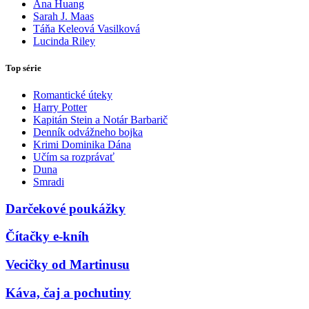
Ana Huang
Sarah J. Maas
Táňa Keleová Vasilková
Lucinda Riley
Top série
Romantické úteky
Harry Potter
Kapitán Stein a Notár Barbarič
Denník odvážneho bojka
Krimi Dominika Dána
Učím sa rozprávať
Duna
Smradi
Darčekové poukážky
Čítačky e-kníh
Vecičky od Martinusu
Káva, čaj a pochutiny