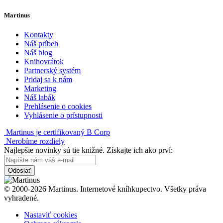
Martinus
Kontakty
Náš príbeh
Náš blog
Knihovrátok
Partnerský systém
Pridaj sa k nám
Marketing
Náš labák
Prehlásenie o cookies
Vyhlásenie o prístupnosti
Martinus je certifikovaný B Corp
Nerobíme rozdiely
Najlepšie novinky sú tie knižné. Získajte ich ako prví:
Odoslať
© 2000-2026 Martinus. Internetové kníhkupectvo. Všetky práva
vyhradené.
Nastaviť cookies