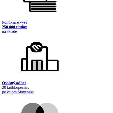
Ponúkame vyše
250 000 titulov
na sklade
Osobný odber
20 kníhkupectiev
po celom Slovensku