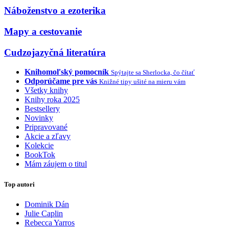
Náboženstvo a ezoterika
Mapy a cestovanie
Cudzojazyčná literatúra
Knihomoľský pomocník
Spýtajte sa Sherlocka, čo čítať
Odporúčame pre vás
Knižné tipy ušité na mieru vám
Všetky knihy
Knihy roka 2025
Bestsellery
Novinky
Pripravované
Akcie a zľavy
Kolekcie
BookTok
Mám záujem o titul
Top autori
Dominik Dán
Julie Caplin
Rebecca Yarros