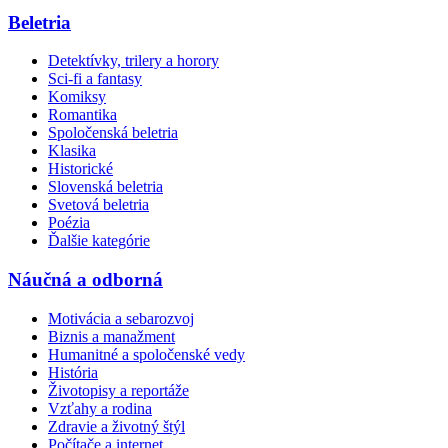
Beletria
Detektívky, trilery a horory
Sci-fi a fantasy
Komiksy
Romantika
Spoločenská beletria
Klasika
Historické
Slovenská beletria
Svetová beletria
Poézia
Ďalšie kategórie
Náučná a odborná
Motivácia a sebarozvoj
Biznis a manažment
Humanitné a spoločenské vedy
História
Životopisy a reportáže
Vzťahy a rodina
Zdravie a životný štýl
Počítače a internet