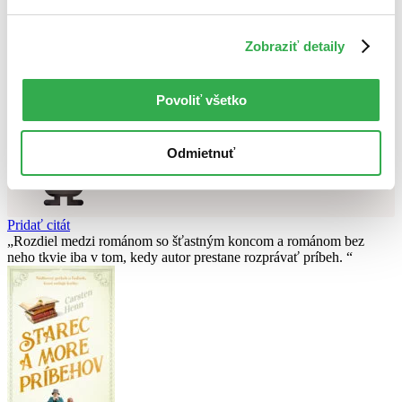
Použité filtre
Zrušiť filtre
Zobraziť detaily
Autor Igor Ljadov
dostupné
Nebol nájdený
žiadny titul
vyhovujúci zadaným podmienkam.
Skúste prosím zmeniť vyhľadávaný výraz.
Povoliť všetko
Chcete poradiť knihu?
Odmietnuť
Náš pomocník Sherlock vám ju s radosťou vypátra!
Knihomoľský pomocník
Pridať citát
Rozdiel medzi románom so šťastným koncom a románom bez
neho tkvie iba v tom, kedy autor prestane rozprávať príbeh.