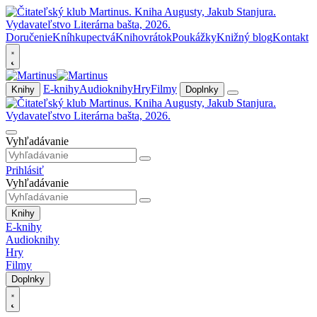
Doručenie
Kníhkupectvá
Knihovrátok
Poukážky
Knižný blog
Kontakt
E-knihy
Audioknihy
Hry
Filmy
Knihy
Doplnky
Vyhľadávanie
Prihlásiť
Vyhľadávanie
Knihy
E-knihy
Audioknihy
Hry
Filmy
Doplnky