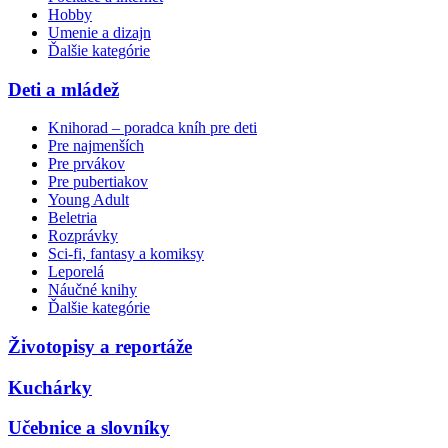
Hobby
Umenie a dizajn
Ďalšie kategórie
Deti a mládež
Knihorad – poradca kníh pre deti
Pre najmenších
Pre prvákov
Pre pubertiakov
Young Adult
Beletria
Rozprávky
Sci-fi, fantasy a komiksy
Leporelá
Náučné knihy
Ďalšie kategórie
Životopisy a reportáže
Kuchárky
Učebnice a slovníky