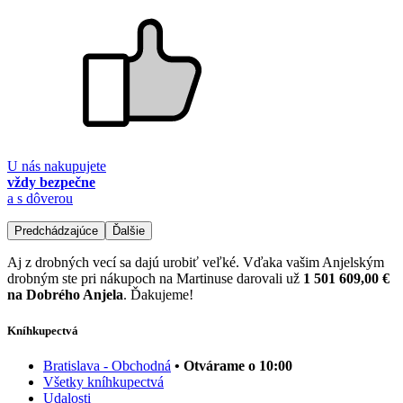
U nás nakupujete
vždy bezpečne
a s dôverou
Predchádzajúce
Ďalšie
Aj z drobných vecí sa dajú urobiť veľké. Vďaka vašim Anjelským
drobným ste pri nákupoch na Martinuse darovali už
1 501 609,00 €
na Dobrého Anjela
. Ďakujeme!
Kníhkupectvá
Bratislava - Obchodná
• Otvárame o 10:00
Všetky kníhkupectvá
Udalosti