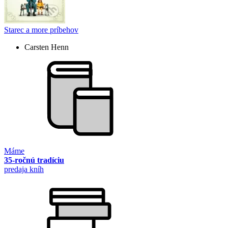
Starec a more príbehov
Carsten Henn
Máme
35-ročnú tradíciu
predaja kníh