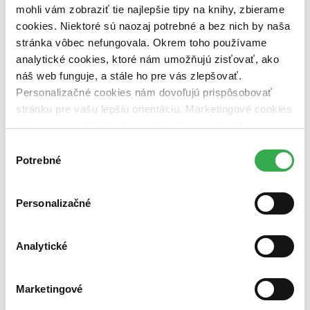
mohli vám zobraziť tie najlepšie tipy na knihy, zbierame
Nové / čítané
cookies. Niektoré sú naozaj potrebné a bez nich by naša
nová (0 titulov)
nová
čítaná (0 titulov)
čítaná
stránka vôbec nefungovala. Okrem toho používame
čítaná - výborný stav (0 titulov)
čítaná - výborný stav
analytické cookies, ktoré nám umožňujú zisťovať, ako
čítaná - mierne opotrebovaná (0 titulov)
čítaná - mierne
náš web funguje, a stále ho pre vás zlepšovať.
opotrebovaná
Personalizačné cookies nám dovoľujú prispôsobovať
čítané verzie vypredaných kníh (0 titulov)
čítané verzie
vypredaných kníh
stránku pre vašu lepšiu orientáciu. Marketingové cookies
nám zas umožňujú zobrazenie relevantnej reklamy.
Zúžiť výber
Niektoré údaje zdieľame aj s tretími stranami. Veľmi by
Výber
Zoradiť
nám pomohlo, keby sme mohli používať všetky tieto
Potrebné
súhlasu
cookies. Ďakujeme!
Personalizačné
Bestsellery
Top hodnotené
Analytické
Novinky
Najdrahšie
Najlacnejšie
Marketingové
Najvyššia zľava