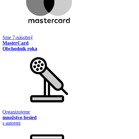
Sme 7-násobný
MasterCard
Obchodník roka
Organizujeme
množstvo besied
s autormi