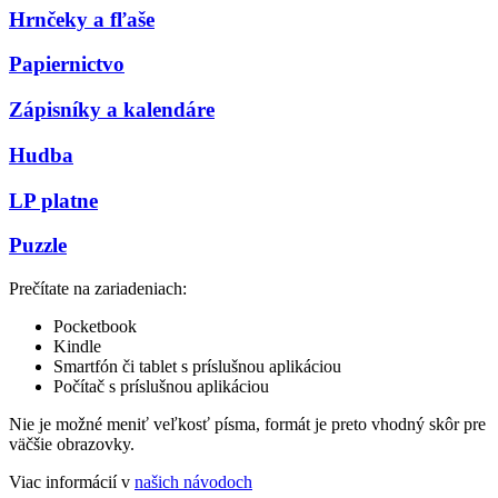
Hrnčeky a fľaše
Papiernictvo
Zápisníky a kalendáre
Hudba
LP platne
Puzzle
Prečítate na zariadeniach:
Pocketbook
Kindle
Smartfón či tablet s príslušnou aplikáciou
Počítač s príslušnou aplikáciou
Nie je možné meniť veľkosť písma, formát je preto vhodný skôr pre
väčšie obrazovky.
Viac informácií v
našich návodoch