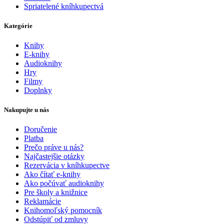
Spriatelené kníhkupectvá
Kategórie
Knihy
E-knihy
Audioknihy
Hry
Filmy
Doplnky
Nakupujte u nás
Doručenie
Platba
Prečo práve u nás?
Najčastejšie otázky
Rezervácia v kníhkupectve
Ako čítať e-knihy
Ako počúvať audioknihy
Pre školy a knižnice
Reklamácie
Knihomoľský pomocník
Odstúpiť od zmluvy