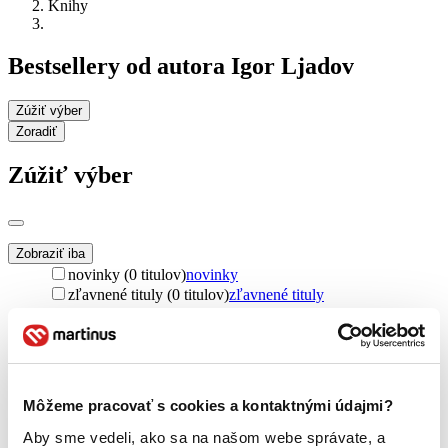
Knihy
Bestsellery od autora Igor Ljadov
Zúžiť výber
Zoradiť
Zúžiť výber
Zobraziť iba
novinky (0 titulov)
novinky
zľavnené tituly (0 titulov)
zľavnené tituly
Dostupnosť
na centrálnom sklade (0 titulov)
na centrálnom sklade
predpredaj (0 titulov)
predpredaj
pripravujeme (0 titulov)
pripravujeme
Môžeme pracovať s cookies a kontaktnými údajmi?
dostupná (bez vypredaných) (0 titulov)
dostupná (bez
vypredaných)
Aby sme vedeli, ako sa na našom webe správate, a